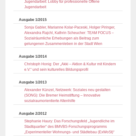
Jugendarbeit: Lobby für professionelle Offene
Jugendarbeit
Ausgabe 1/2015
Sonja Gabler, Marianne Kolar-Paceski, Holger Piringer,
Alexandra Rajchl, Kathrin Scheucher: TEAM FOCUS –
Sozialräumliche Erhebungen als Beitrag zum
gelungenen Zusammenleben in der Stadt Wien
Ausgabe 1/2014
Christoph Honig: Der „Akki – Aktion & Kultur mit Kindern
e.V.“ und sein kulturelles Bildungsprofil
Ausgabe 1/2013
Alexander Künzel, Netzwerk: Soziales neu gestalten
(SONG): Die Bremer Heimstiftung – Innovative
sozialraumorientierte Altenhilfe
Ausgabe 2/2012
Stephanie Haury: Das Forschungsfeld „Jugendliche im
Stadtquartier“ des BMVBS-Forschungsprogramms
„Experimenteller Wohnungs- und Städtebau (ExWoSt)“