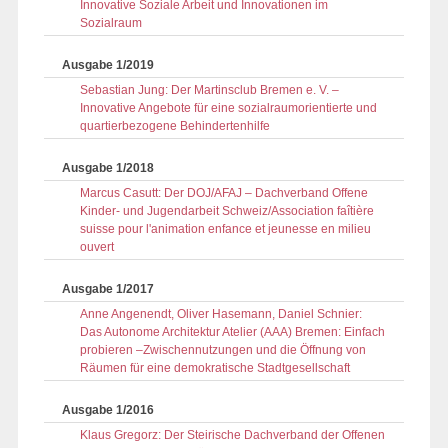
Innovative Soziale Arbeit und Innovationen im
Sozialraum
Ausgabe 1/2019
Sebastian Jung: Der Martinsclub Bremen e. V. –
Innovative Angebote für eine sozialraumorientierte und
quartierbezogene Behindertenhilfe
Ausgabe 1/2018
Marcus Casutt: Der DOJ/AFAJ – Dachverband Offene
Kinder- und Jugendarbeit Schweiz/Association faîtière
suisse pour l'animation enfance et jeunesse en milieu
ouvert
Ausgabe 1/2017
Anne Angenendt, Oliver Hasemann, Daniel Schnier:
Das Autonome Architektur Atelier (AAA) Bremen: Einfach
probieren –Zwischennutzungen und die Öffnung von
Räumen für eine demokratische Stadtgesellschaft
Ausgabe 1/2016
Klaus Gregorz: Der Steirische Dachverband der Offenen