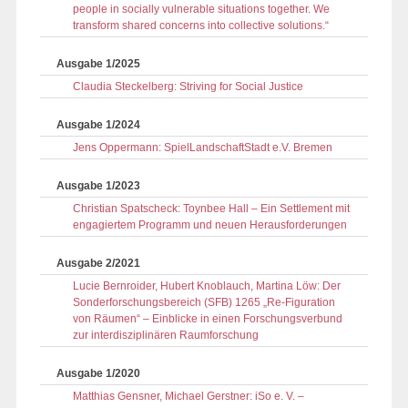
people in socially vulnerable situations together. We
transform shared concerns into collective solutions.“
Ausgabe 1/2025
Claudia Steckelberg: Striving for Social Justice
Ausgabe 1/2024
Jens Oppermann: SpielLandschaftStadt e.V. Bremen
Ausgabe 1/2023
Christian Spatscheck: Toynbee Hall – Ein Settlement mit
engagiertem Programm und neuen Herausforderungen
Ausgabe 2/2021
Lucie Bernroider, Hubert Knoblauch, Martina Löw: Der
Sonderforschungsbereich (SFB) 1265 „Re-Figuration
von Räumen“ – Einblicke in einen Forschungsverbund
zur interdisziplinären Raumforschung
Ausgabe 1/2020
Matthias Gensner, Michael Gerstner: iSo e. V. –