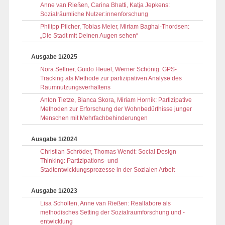
Anne van Rießen, Carina Bhatti, Katja Jepkens:
Sozialräumliche Nutzer:innenforschung
Philipp Pilcher, Tobias Meier, Miriam Baghai-Thordsen:
„Die Stadt mit Deinen Augen sehen“
Ausgabe 1/2025
Nora Sellner, Guido Heuel, Werner Schönig: GPS-
Tracking als Methode zur partizipativen Analyse des
Raumnutzungsverhaltens
Anton Tietze, Bianca Skora, Miriam Hornik: Partizipative
Methoden zur Erforschung der Wohnbedürfnisse junger
Menschen mit Mehrfachbehinderungen
Ausgabe 1/2024
Christian Schröder, Thomas Wendt: Social Design
Thinking: Partizipations- und
Stadtentwicklungsprozesse in der Sozialen Arbeit
Ausgabe 1/2023
Lisa Scholten, Anne van Rießen: Reallabore als
methodisches Setting der Sozialraumforschung und -
entwicklung