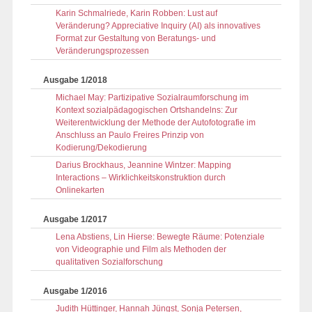
Karin Schmalriede, Karin Robben: Lust auf
Veränderung? Appreciative Inquiry (AI) als innovatives
Format zur Gestaltung von Beratungs- und
Veränderungs­prozessen
Ausgabe 1/2018
Michael May: Partizipative Sozialraumforschung im
Kontext sozialpädagogischen Ortshandelns: Zur
Weiterentwicklung der Methode der Autofotografie im
Anschluss an Paulo Freires Prinzip von
Kodierung/Dekodierung
Darius Brockhaus, Jeannine Wintzer: Mapping
Interactions – Wirklichkeitskonstruktion durch
Onlinekarten
Ausgabe 1/2017
Lena Abstiens, Lin Hierse: Bewegte Räume: Potenziale
von Videographie und Film als Methoden der
qualitativen Sozialforschung
Ausgabe 1/2016
Judith Hüttinger, Hannah Jüngst, Sonja Petersen,