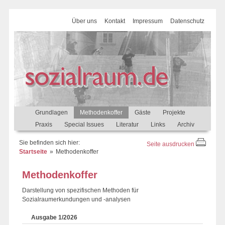
Über uns
Kontakt
Impressum
Datenschutz
Grundlagen
Methodenkoffer
Gäste
Projekte
Praxis
Special Issues
Literatur
Links
Archiv
Sie befinden sich hier:
Seite ausdrucken
Startseite
Methodenkoffer
Methodenkoffer
Darstellung von spezifischen Methoden für
Sozialraumerkundungen und -analysen
Ausgabe 1/2026