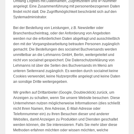
Umfang Logfiles mit Dateinamen, Zugriffszeiten und IP-Nummer
angelegt. Eine Zusammenführung mit personenbezogenen Daten
findet nicht statt. Die Zugriffsmöglichkeit beschränkt sich auf den
Systemadministrator.
Bei der Bestellung von Leistungen, z.B. Newsletter oder
Branchenbucheintrag, oder der Anforderung von Angeboten
werden nur die erforderlichen Daten abgefragt und ausschließlich
den mit der Vorgangsbearbeitung betrauten Personen zugänglich
gemacht. Die Bestellungen des socialnet Buchversands werden
unmittelbar an die Lehmanns GmbH, Berlin, weitergeleitet und
nicht von socialnet gespeichert. Die Datenschutzerklärung von
Lehmanns ist über die Seiten des Buchversands im Menü am
unteren Seitenrand zugänglich. Es werden durch socialnet keine
Cookies verwendet, keine Nutzerprofile angelegt und keine Daten
an sonstige Dritte weitergegeben.
Wir greifen auf Drittanbieter (Google, Doublecklick) zurück, um
Anzeigen zu schalten, wenn Sie unsere Website besuchen. Diese
Unternehmen nutzen möglicherweise Informationen (dies schließt
nicht Ihren Namen, Ihre Adresse, E-Mail-Adresse oder
Telefonnummer ein) zu Ihren Besuchen dieser und anderer
Websites, damit Anzeigen zu Produkten und Diensten geschaltet
werden können, die Sie interessieren. Falls Sie mehr über diese
Methoden erfahren möchten oder wissen möchten, welche