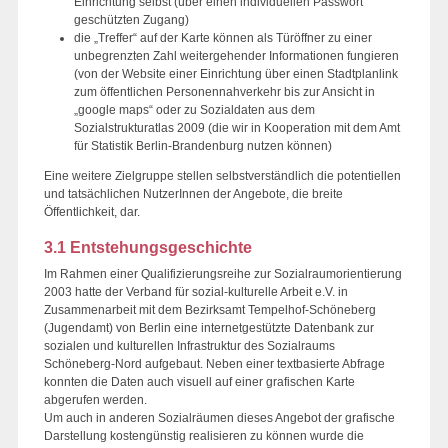
Einrichtung selbst (über einen individuellen Passwort
geschützten Zugang)
die „Treffer“ auf der Karte können als Türöffner zu einer
unbegrenzten Zahl weitergehender Informationen fungieren
(von der Website einer Einrichtung über einen Stadtplanlink
zum öffentlichen Personennahverkehr bis zur Ansicht in
„google maps“ oder zu Sozialdaten aus dem
Sozialstrukturatlas 2009 (die wir in Kooperation mit dem Amt
für Statistik Berlin-Brandenburg nutzen können)
Eine weitere Zielgruppe stellen selbstverständlich die potentiellen
und tatsächlichen NutzerInnen der Angebote, die breite
Öffentlichkeit, dar.
3.1 Entstehungsgeschichte
Im Rahmen einer Qualifizierungsreihe zur Sozialraumorientierung
2003 hatte der Verband für sozial-kulturelle Arbeit e.V. in
Zusammenarbeit mit dem Bezirksamt Tempelhof-Schöneberg
(Jugendamt) von Berlin eine internetgestützte Datenbank zur
sozialen und kulturellen Infrastruktur des Sozialraums
Schöneberg-Nord aufgebaut. Neben einer textbasierte Abfrage
konnten die Daten auch visuell auf einer grafischen Karte
abgerufen werden.
Um auch in anderen Sozialräumen dieses Angebot der grafische
Darstellung kostengünstig realisieren zu können wurde die