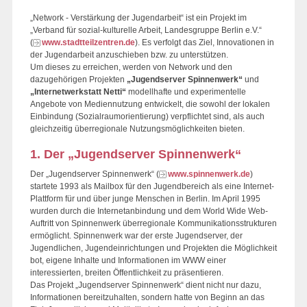
„Network - Verstärkung der Jugendarbeit“ ist ein Projekt im
„Verband für sozial-kulturelle Arbeit, Landesgruppe Berlin e.V.“
(
www.stadtteilzentren.de
). Es verfolgt das Ziel, Innovationen in
der Jugendarbeit anzuschieben bzw. zu unterstützen.
Um dieses zu erreichen, werden von Network und den
dazugehörigen Projekten
„Jugendserver Spinnenwerk“
und
„Internetwerkstatt Netti“
modellhafte und experimentelle
Angebote von Mediennutzung entwickelt, die sowohl der lokalen
Einbindung (Sozialraumorientierung) verpflichtet sind, als auch
gleichzeitig überregionale Nutzungsmöglichkeiten bieten.
1. Der „Jugendserver Spinnenwerk“
Der „Jugendserver Spinnenwerk“ (
www.spinnenwerk.de
)
startete 1993 als Mailbox für den Jugendbereich als eine Internet-
Plattform für und über junge Menschen in Berlin. Im April 1995
wurden durch die Internetanbindung und dem World Wide Web-
Auftritt von Spinnenwerk überregionale Kommunikationsstrukturen
ermöglicht. Spinnenwerk war der erste Jugendserver, der
Jugendlichen, Jugendeinrichtungen und Projekten die Möglichkeit
bot, eigene Inhalte und Informationen im WWW einer
interessierten, breiten Öffentlichkeit zu präsentieren.
Das Projekt „Jugendserver Spinnenwerk“ dient nicht nur dazu,
Informationen bereitzuhalten, sondern hatte von Beginn an das