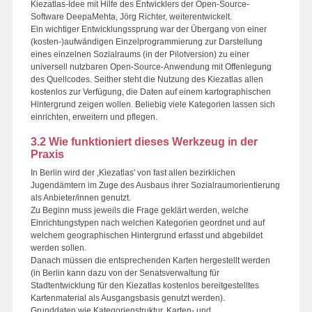
Kiezatlas-Idee mit Hilfe des Entwicklers der Open-Source-
Software DeepaMehta, Jörg Richter, weiterentwickelt.
Ein wichtiger Entwicklungssprung war der Übergang von einer
(kosten-)aufwändigen Einzelprogrammierung zur Darstellung
eines einzelnen Sozialraums (in der Pilotversion) zu einer
universell nutzbaren Open-Source-Anwendung mit Offenlegung
des Quellcodes. Seither steht die Nutzung des Kiezatlas allen
kostenlos zur Verfügung, die Daten auf einem kartographischen
Hintergrund zeigen wollen. Beliebig viele Kategorien lassen sich
einrichten, erweitern und pflegen.
3.2 Wie funktioniert dieses Werkzeug in der
Praxis
In Berlin wird der ‚Kiezatlas' von fast allen bezirklichen
Jugendämtern im Zuge des Ausbaus ihrer Sozialraumorientierung
als Anbieter/innen genutzt.
Zu Beginn muss jeweils die Frage geklärt werden, welche
Einrichtungstypen nach welchen Kategorien geordnet und auf
welchem geographischen Hintergrund erfasst und abgebildet
werden sollen.
Danach müssen die entsprechenden Karten hergestellt werden
(in Berlin kann dazu von der Senatsverwaltung für
Stadtentwicklung für den Kiezatlas kostenlos bereitgestelltes
Kartenmaterial als Ausgangsbasis genutzt werden).
Grunddaten wie Kategorienstruktur, Karten- und