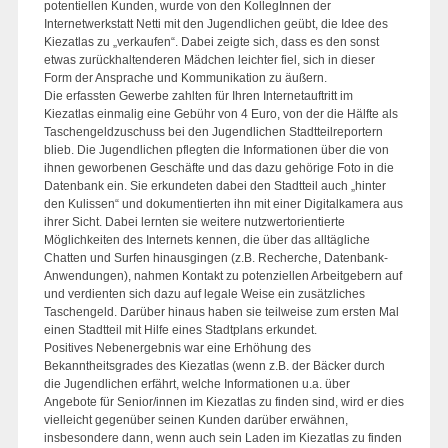
potentiellen Kunden, wurde von den KollegInnen der
Internetwerkstatt Netti mit den Jugendlichen geübt, die Idee des
Kiezatlas zu „verkaufen“. Dabei zeigte sich, dass es den sonst
etwas zurückhaltenderen Mädchen leichter fiel, sich in dieser
Form der Ansprache und Kommunikation zu äußern.
Die erfassten Gewerbe zahlten für Ihren Internetauftritt im
Kiezatlas einmalig eine Gebühr von 4 Euro, von der die Hälfte als
Taschengeldzuschuss bei den Jugendlichen Stadtteilreportern
blieb. Die Jugendlichen pflegten die Informationen über die von
ihnen geworbenen Geschäfte und das dazu gehörige Foto in die
Datenbank ein. Sie erkundeten dabei den Stadtteil auch „hinter
den Kulissen“ und dokumentierten ihn mit einer Digitalkamera aus
ihrer Sicht. Dabei lernten sie weitere nutzwertorientierte
Möglichkeiten des Internets kennen, die über das alltägliche
Chatten und Surfen hinausgingen (z.B. Recherche, Datenbank-
Anwendungen), nahmen Kontakt zu potenziellen Arbeitgebern auf
und verdienten sich dazu auf legale Weise ein zusätzliches
Taschengeld. Darüber hinaus haben sie teilweise zum ersten Mal
einen Stadtteil mit Hilfe eines Stadtplans erkundet.
Positives Nebenergebnis war eine Erhöhung des
Bekanntheitsgrades des Kiezatlas (wenn z.B. der Bäcker durch
die Jugendlichen erfährt, welche Informationen u.a. über
Angebote für Senior/innen im Kiezatlas zu finden sind, wird er dies
vielleicht gegenüber seinen Kunden darüber erwähnen,
insbesondere dann, wenn auch sein Laden im Kiezatlas zu finden