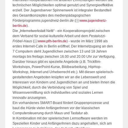
intensiven Kooperationen mit anderen Einrichtungen werden die
technischen Möglichkeiten optimal genutzt und Synergieeffektive
erzielt. Der Jugendserver Spinnenwerk ist integraler Bestandteil
des Gesamtkonzeptes des medienpädagogischen
Förderprogramms
jugendnetz-berlin.de
(
www.jugendnetz-
berlin.de
).
Die „Internetwerkstatt Netti“ - ein Kooperationsprojekt zwischen
dem Verband für sozial-kulturelle Arbeit und dem
Pestalozzi-
Fröbel-Haus
(
www.pfh-berlin.de
) - wurde im März 1998 als
erstes Internet-Cafe in Berlin eröffnet. Der Internetzugang an den
7 Computern steht Jugendlichen zwischen 13 und 18 Jahren
montags bis freitags zwischen 16.00 und 20.00 Uhr zur Verfügung.
Darüber hinaus gibt es spezielle Angebote (z.B. Trickfilm-
Workshops, PowerPoint-Kurse, Bildbearbeitung, HipHop-
Workshop, Internet und Urheberrecht etc.). Mit diesen spielerisch-
gestaltenden Angeboten knüpfen wir an die Lebenswelt und
Interessen von Kindern und Jugendlichen an und bieten ihnen die
Möglichkeit, durch die Verbindung von Spiel und
Wissensvermittlung sich individuelles und soziales Lernen
innovativ anzueignen.
Ein vorhandenes SMART-Board fördert Gruppenprozesse und
baut die Hürde vieler AnfängerInnen vor der klassischen
Computersteuerung durch Maus und Tastatur ab.
In Kombination mit der spielerischen Lernsoftware werden im
Speziellen Kinder und AnfängerInnen dazu angehalten, sich am