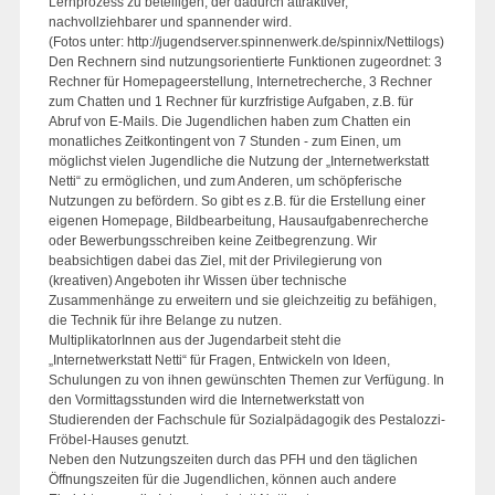
Lernprozess zu beteiligen, der dadurch attraktiver,
nachvollziehbarer und spannender wird.
(Fotos unter: http://jugendserver.spinnenwerk.de/spinnix/Nettilogs)
Den Rechnern sind nutzungsorientierte Funktionen zugeordnet: 3
Rechner für Homepageerstellung, Internetrecherche, 3 Rechner
zum Chatten und 1 Rechner für kurzfristige Aufgaben, z.B. für
Abruf von E-Mails. Die Jugendlichen haben zum Chatten ein
monatliches Zeitkontingent von 7 Stunden - zum Einen, um
möglichst vielen Jugendliche die Nutzung der „Internetwerkstatt
Netti“ zu ermöglichen, und zum Anderen, um schöpferische
Nutzungen zu befördern. So gibt es z.B. für die Erstellung einer
eigenen Homepage, Bildbearbeitung, Hausaufgabenrecherche
oder Bewerbungsschreiben keine Zeitbegrenzung. Wir
beabsichtigen dabei das Ziel, mit der Privilegierung von
(kreativen) Angeboten ihr Wissen über technische
Zusammenhänge zu erweitern und sie gleichzeitig zu befähigen,
die Technik für ihre Belange zu nutzen.
MultiplikatorInnen aus der Jugendarbeit steht die
„Internetwerkstatt Netti“ für Fragen, Entwickeln von Ideen,
Schulungen zu von ihnen gewünschten Themen zur Verfügung. In
den Vormittagsstunden wird die Internetwerkstatt von
Studierenden der Fachschule für Sozialpädagogik des Pestalozzi-
Fröbel-Hauses genutzt.
Neben den Nutzungszeiten durch das PFH und den täglichen
Öffnungszeiten für die Jugendlichen, können auch andere