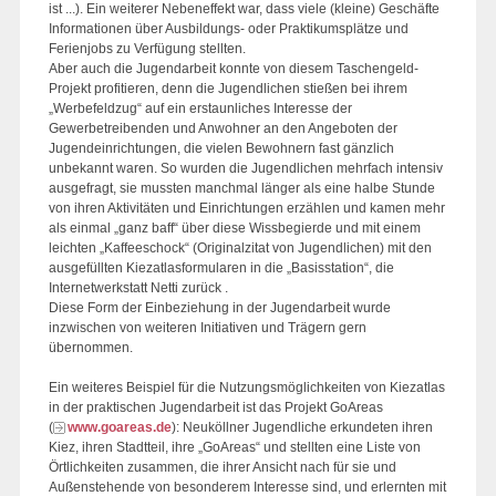
ist ...). Ein weiterer Nebeneffekt war, dass viele (kleine) Geschäfte
Informationen über Ausbildungs- oder Praktikumsplätze und
Ferienjobs zu Verfügung stellten.
Aber auch die Jugendarbeit konnte von diesem Taschengeld-
Projekt profitieren, denn die Jugendlichen stießen bei ihrem
„Werbefeldzug“ auf ein erstaunliches Interesse der
Gewerbetreibenden und Anwohner an den Angeboten der
Jugendeinrichtungen, die vielen Bewohnern fast gänzlich
unbekannt waren. So wurden die Jugendlichen mehrfach intensiv
ausgefragt, sie mussten manchmal länger als eine halbe Stunde
von ihren Aktivitäten und Einrichtungen erzählen und kamen mehr
als einmal „ganz baff“ über diese Wissbegierde und mit einem
leichten „Kaffeeschock“ (Originalzitat von Jugendlichen) mit den
ausgefüllten Kiezatlasformularen in die „Basisstation“, die
Internetwerkstatt Netti zurück .
Diese Form der Einbeziehung in der Jugendarbeit wurde
inzwischen von weiteren Initiativen und Trägern gern
übernommen.
Ein weiteres Beispiel für die Nutzungsmöglichkeiten von Kiezatlas
in der praktischen Jugendarbeit ist das Projekt GoAreas
(
www.goareas.de
): Neuköllner Jugendliche erkundeten ihren
Kiez, ihren Stadtteil, ihre „GoAreas“ und stellten eine Liste von
Örtlichkeiten zusammen, die ihrer Ansicht nach für sie und
Außenstehende von besonderem Interesse sind, und erlernten mit