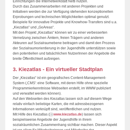
Einrichtungen die Internetwerkstatt Netti nutzen.
Durch das Zusammenarbeiten mit anderen Projekten und
Initiativen werden die zur Verfügung stehenden konzeptionellen
Erprobungen und technischen Möglichkeiten optimal genutzt.
Beispiele für innovative Projekte und Knowhow-Transfers sind u.a.
„Kiezatlas“ und „GoAreas“.
Mit den Projekt „Kiezatlas“ können wir zu einer verbesserten
Vernetzung zwischen Ämtern, freien Trägern und anderen
Akteuren auf Sozialraumebene beitragen und damit den Prozess
der Sozialraumorientierung in der Jugendhilfe unterstützen sowie
den potentiellen und tatsächlichen NutzerInnen der Angebote die
breite Öffentlichkeit aufzeigen.
3. Kiezatlas - Ein virtueller Stadtplan
Der „Kiezatlas“ ist ein geografisches Content-Management-
System (‚CMS': eine Software, mit deren Hilfe ohne spezielle
Programmierkenntnisse Webseiten erstellt, im WWW publiziert
und verwaltet werden können).
Auf den Webseiten des Kiezatlas lassen sich auf diesem Wege
relativ einfach beliebige Karten, die mit adressbezogenen
Informationen verknüpft sind, veröffentlichen und nutzen.
Mit Hilfe des Kiezatlas (
www.kiezatlas.de
) lassen sich
beispielsweise Angebote der Jugendhilfe in ihrem
sozialräumlichen Zusammenhang sichtbar machen. Dieser Aspekt