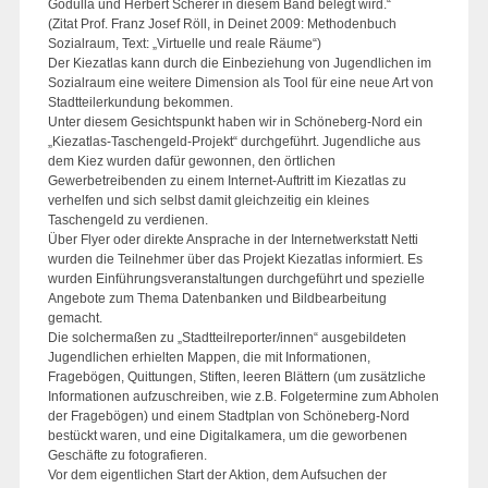
Godulla und Herbert Scherer in diesem Band belegt wird.“
(Zitat Prof. Franz Josef Röll, in Deinet 2009: Methodenbuch
Sozialraum, Text: „Virtuelle und reale Räume“)
Der Kiezatlas kann durch die Einbeziehung von Jugendlichen im
Sozialraum eine weitere Dimension als Tool für eine neue Art von
Stadtteilerkundung bekommen.
Unter diesem Gesichtspunkt haben wir in Schöneberg-Nord ein
„Kiezatlas-Taschengeld-Projekt“ durchgeführt. Jugendliche aus
dem Kiez wurden dafür gewonnen, den örtlichen
Gewerbetreibenden zu einem Internet-Auftritt im Kiezatlas zu
verhelfen und sich selbst damit gleichzeitig ein kleines
Taschengeld zu verdienen.
Über Flyer oder direkte Ansprache in der Internetwerkstatt Netti
wurden die Teilnehmer über das Projekt Kiezatlas informiert. Es
wurden Einführungsveranstaltungen durchgeführt und spezielle
Angebote zum Thema Datenbanken und Bildbearbeitung
gemacht.
Die solchermaßen zu „Stadtteilreporter/innen“ ausgebildeten
Jugendlichen erhielten Mappen, die mit Informationen,
Fragebögen, Quittungen, Stiften, leeren Blättern (um zusätzliche
Informationen aufzuschreiben, wie z.B. Folgetermine zum Abholen
der Fragebögen) und einem Stadtplan von Schöneberg-Nord
bestückt waren, und eine Digitalkamera, um die geworbenen
Geschäfte zu fotografieren.
Vor dem eigentlichen Start der Aktion, dem Aufsuchen der