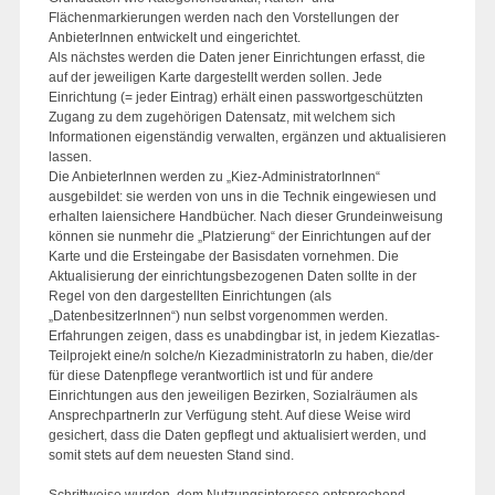
Flächenmarkierungen werden nach den Vorstellungen der
AnbieterInnen entwickelt und eingerichtet.
Als nächstes werden die Daten jener Einrichtungen erfasst, die
auf der jeweiligen Karte dargestellt werden sollen. Jede
Einrichtung (= jeder Eintrag) erhält einen passwortgeschützten
Zugang zu dem zugehörigen Datensatz, mit welchem sich
Informationen eigenständig verwalten, ergänzen und aktualisieren
lassen.
Die AnbieterInnen werden zu „Kiez-AdministratorInnen“
ausgebildet: sie werden von uns in die Technik eingewiesen und
erhalten laiensichere Handbücher. Nach dieser Grundeinweisung
können sie nunmehr die „Platzierung“ der Einrichtungen auf der
Karte und die Ersteingabe der Basisdaten vornehmen. Die
Aktualisierung der einrichtungsbezogenen Daten sollte in der
Regel von den dargestellten Einrichtungen (als
„DatenbesitzerInnen“) nun selbst vorgenommen werden.
Erfahrungen zeigen, dass es unabdingbar ist, in jedem Kiezatlas-
Teilprojekt eine/n solche/n KiezadministratorIn zu haben, die/der
für diese Datenpflege verantwortlich ist und für andere
Einrichtungen aus den jeweiligen Bezirken, Sozialräumen als
AnsprechpartnerIn zur Verfügung steht. Auf diese Weise wird
gesichert, dass die Daten gepflegt und aktualisiert werden, und
somit stets auf dem neuesten Stand sind.
Schrittweise wurden, dem Nutzungsinteresse entsprechend,