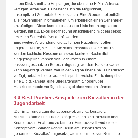
einem Klick sämtliche Empfänger, die über eine E-Mail Adresse
verfügen, erreichen. Es besteht auch die Möglichkeit,
unkompliziert Serienbriefe zu erstellen. Eine Steuerdatei enthält
alle notwendigen Informationen, um erfolgreich einen Serienbrief
anzufertigen. Diese kann direkt aus der Liste heruntergeladen
werden, mit z.B. Excel geöffnet und anschließend mit dem selbst
erstellten Serienbrief verknüpft werden.
Eine weitere Anwendung, die auf einem NuzerInnentreffen
angeregt wurde, stellt die Kiezatlas-Ressourcenkarte dar. Es
werden fachliche Ressourcen sowie konkrete Sachmittel
eingepflegt und können von Fachkräften in einem
passwortgeschützten Bereich abgefragt werden. Beispielsweise
kann abgefragt werden, wer in der Region über eine Trainerlizenz
verfügt, hebräisch oder arabisch spricht, welche Einrichtung über
eine Digitalkamera, eine Biergartengarnitur oder über
Musikinstrumente verfügt, die ausgeliehen werden könnten.
3.4 Best Practice-Beispiele zum Kiezatlas in der
Jugendarbeit
„Der Erfahrungsraum der Lebenswelt wird kartografiert,
Nutzungsräume und Erlebnismöglichkeiten sind interaktiv über
Knopfdruck in Erfahrung zu bringen. Eindrucksvoll wird dieses
Konzept vom Spinnenwerk in Berlin am Beispiel des so
genannten ‚Kiezatlas' umgesetzt, wie in dem Text von Reinhilde