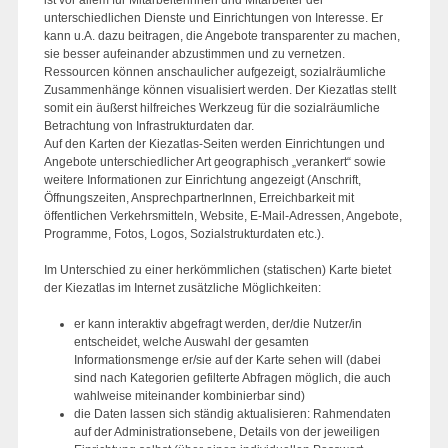
ist vor allem für Mitarbeiterinnen und Mitarbeiter der
unterschiedlichen Dienste und Einrichtungen von Interesse. Er
kann u.A. dazu beitragen, die Angebote transparenter zu machen,
sie besser aufeinander abzustimmen und zu vernetzen.
Ressourcen können anschaulicher aufgezeigt, sozialräumliche
Zusammenhänge können visualisiert werden. Der Kiezatlas stellt
somit ein äußerst hilfreiches Werkzeug für die sozialräumliche
Betrachtung von Infrastrukturdaten dar.
Auf den Karten der Kiezatlas-Seiten werden Einrichtungen und
Angebote unterschiedlicher Art geographisch „verankert“ sowie
weitere Informationen zur Einrichtung angezeigt (Anschrift,
Öffnungszeiten, AnsprechpartnerInnen, Erreichbarkeit mit
öffentlichen Verkehrsmitteln, Website, E-Mail-Adressen, Angebote,
Programme, Fotos, Logos, Sozialstrukturdaten etc.).
Im Unterschied zu einer herkömmlichen (statischen) Karte bietet
der Kiezatlas im Internet zusätzliche Möglichkeiten:
er kann interaktiv abgefragt werden, der/die Nutzer/in
entscheidet, welche Auswahl der gesamten
Informationsmenge er/sie auf der Karte sehen will (dabei
sind nach Kategorien gefilterte Abfragen möglich, die auch
wahlweise miteinander kombinierbar sind)
die Daten lassen sich ständig aktualisieren: Rahmendaten
auf der Administrationsebene, Details von der jeweiligen