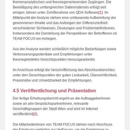
themenanalytischen und theoriegenerierenden Zugängen. Die
Bewältigung des umfangreichen Datenmaterials erfolgt seit
einigen Jahren unter Zuhilfenahme von QDA-Software
[1]
. Im
Mittelpunkt der Analyse stehen eine umfassende Aufbereitung der
gewonnenen Inhalte und das Aufzeigen der Differenziertheit
verschiedener Sichtweisen, Deutungen und Problemdefinitionen.
Insbesondere die Darstellung der Perspektiven der Betroffenen ist
TEAM FOCUS ein Anliegen.
Aus der Analyse werden schließlich mögliche Bedarfslagen sowie
Verbesserungspotentiale und Empfehlungen unter
theoriegeleiteten Gesichtspunkten herausgearbeitet.
Im Anschluss erfolgt die Verschriftlichung des Abschlussberichtes
unter den Gesichtspunkten der guten Lesbarkeit, Übersichtlichkeit,
Praxisnähe und Umsetzbarkeit der Empfehlungen.
4.5 Veröffentlichung und Präsentation
Der fertige Erhebungsbericht ergeht an die AuftraggeberInnen
sowie an alle GesprächspartnerInnen, relevante
Geschäftsgruppen der Stadt Wien und wird im Internet
veröffentlicht
[2]
.
Die MitarbeiterInnen von TEAM FOCUS stehen nach Abschluss
der Erhebung weiterhin zur Verfügung, um die Ergebnisse zu