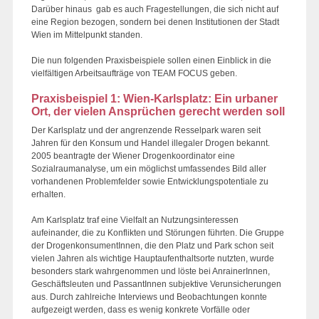
Darüber hinaus gab es auch Fragestellungen, die sich nicht auf
eine Region bezogen, sondern bei denen Institutionen der Stadt
Wien im Mittelpunkt standen.
Die nun folgenden Praxisbeispiele sollen einen Einblick in die
vielfältigen Arbeitsaufträge von TEAM FOCUS geben.
Praxisbeispiel 1: Wien-Karlsplatz: Ein urbaner
Ort, der vielen Ansprüchen gerecht werden soll
Der Karlsplatz und der angrenzende Resselpark waren seit
Jahren für den Konsum und Handel illegaler Drogen bekannt.
2005 beantragte der Wiener Drogenkoordinator eine
Sozialraumanalyse, um ein möglichst umfassendes Bild aller
vorhandenen Problemfelder sowie Entwicklungspotentiale zu
erhalten.
Am Karlsplatz traf eine Vielfalt an Nutzungsinteressen
aufeinander, die zu Konflikten und Störungen führten. Die Gruppe
der DrogenkonsumentInnen, die den Platz und Park schon seit
vielen Jahren als wichtige Hauptaufenthaltsorte nutzten, wurde
besonders stark wahrgenommen und löste bei AnrainerInnen,
Geschäftsleuten und PassantInnen subjektive Verunsicherungen
aus. Durch zahlreiche Interviews und Beobachtungen konnte
aufgezeigt werden, dass es wenig konkrete Vorfälle oder