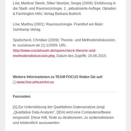
Löw, Martina/ Steets, Silke/ Stoetzer, Sergej (2008): Einführung in
die Stadt- und Raumsoziologie. 2., aktualisierte Auflage. Opladen
& Farmington Hills: Verlag Barbara Budrich.
Löw, Martina (2001): Raumsoziologie. Frankfurt am Main:
Suhrkamp Verlag.
Spatscheck, Christian (2009): Theorie- und Methodendiskussion.
In: sozialraum.de (1) 1/2009. URL:
http://www.sozialraum.de/spatscheck-theorie-und-
methodendiskussion.php
, Datum des Zugriffs: 16.06.2015.
Weitere Informationen zu TEAM FOCUS finden Sie auf:
www.fsw.at/teamfocus
Fussnoten
[1]
Zur Unterstützung der Qualitativen Datenanalyse (engl.
„Qualitative Data Analysis“, QDA) wird eine Computersoftware
eingesetzt. Diese hilft, Texte zu strukturieren, zu systematisieren
und letztendlich auszuwerten.