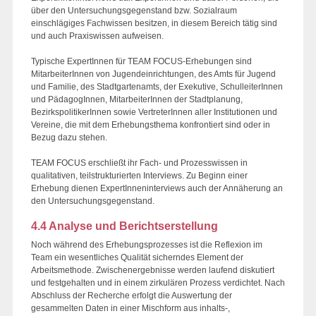
über den Untersuchungsgegenstand bzw. Sozialraum
einschlägiges Fachwissen besitzen, in diesem Bereich tätig sind
und auch Praxiswissen aufweisen.
Typische ExpertInnen für TEAM FOCUS-Erhebungen sind
MitarbeiterInnen von Jugendeinrichtungen, des Amts für Jugend
und Familie, des Stadtgartenamts, der Exekutive, SchulleiterInnen
und PädagogInnen, MitarbeiterInnen der Stadtplanung,
BezirkspolitikerInnen sowie VertreterInnen aller Institutionen und
Vereine, die mit dem Erhebungsthema konfrontiert sind oder in
Bezug dazu stehen.
TEAM FOCUS erschließt ihr Fach- und Prozesswissen in
qualitativen, teilstrukturierten Interviews. Zu Beginn einer
Erhebung dienen ExpertInneninterviews auch der Annäherung an
den Untersuchungsgegenstand.
4.4 Analyse und Berichtserstellung
Noch während des Erhebungsprozesses ist die Reflexion im
Team ein wesentliches Qualität sicherndes Element der
Arbeitsmethode. Zwischenergebnisse werden laufend diskutiert
und festgehalten und in einem zirkulären Prozess verdichtet. Nach
Abschluss der Recherche erfolgt die Auswertung der
gesammelten Daten in einer Mischform aus inhalts-,