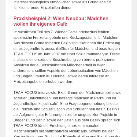
Interessensausgleich ermöglichen sowie als Grundlage für
funktionierende Einzelhilfen dienen.
Praxisbeispiel 2: Wien-Neubau: Mädchen
wollen ihr eigenes Café
Im westlichen Teil des 7. Wiener Gemeindebezirks fehlten
spezifische Freizeitangebote und Rückzugsräume für Mädchen.
Aus diesem Grund forderten BezirkspolitikerInnen die Errichtung
eines Jugendtreffs ausschließlich für Mädchen und beauftragten
TEAM FOCUS im Jahr 2007 mit einer Sozialraumanalyse. Diese
umfasste einerseits die Beschreibung von bereits praktizierten
Ansätzen der außerschulischen Mädchenarbeit in Wien,
andererseits sollten Aspekte der Lebenssituation von Mädchen
und jungen Frauen aus Neubau sowie deren Interesse an
Freizeitangeboten erhoben werden.
TEAM FOCUS interviewte ExpertInnen der Mädchenarbeit sowie
sozialer Einrichtungen und befragte Mädchen in Parks und im
Jugendtreffpunkt „cult.café“. Eine Fragebogenerhebung bildete
die Freizeit- und Schulsituation von Schülerinnen des 7. Bezirks
ab. Aufgrund guter Erfahrungen bisher umgesetzter Projekte in
Bregenz und Berlin sowie der Daten aus dem Bezirk sprach sich
TEAM FOCUS für die Errichtung eines kommunalen
Mädchencafés mit partizipativem Ansatz aus. Sowohl bei der
Konzeptionierung, Suche der Räumlichkeiten und Erstellung der