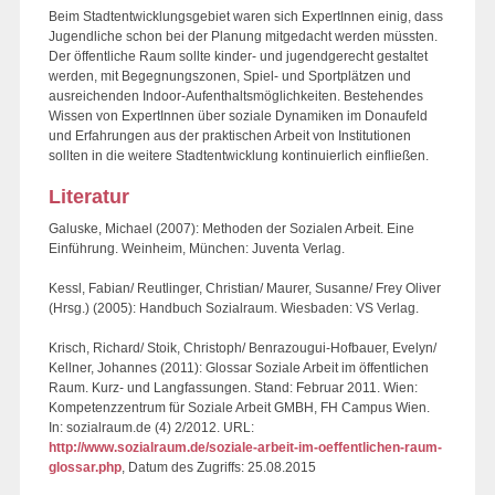
Beim Stadtentwicklungsgebiet waren sich ExpertInnen einig, dass
Jugendliche schon bei der Planung mitgedacht werden müssten.
Der öffentliche Raum sollte kinder- und jugendgerecht gestaltet
werden, mit Begegnungszonen, Spiel- und Sportplätzen und
ausreichenden Indoor-Aufenthaltsmöglichkeiten. Bestehendes
Wissen von ExpertInnen über soziale Dynamiken im Donaufeld
und Erfahrungen aus der praktischen Arbeit von Institutionen
sollten in die weitere Stadtentwicklung kontinuierlich einfließen.
Literatur
Galuske, Michael (2007): Methoden der Sozialen Arbeit. Eine
Einführung. Weinheim, München: Juventa Verlag.
Kessl, Fabian/ Reutlinger, Christian/ Maurer, Susanne/ Frey Oliver
(Hrsg.) (2005): Handbuch Sozialraum. Wiesbaden: VS Verlag.
Krisch, Richard/ Stoik, Christoph/ Benrazougui-Hofbauer, Evelyn/
Kellner, Johannes (2011): Glossar Soziale Arbeit im öffentlichen
Raum. Kurz- und Langfassungen. Stand: Februar 2011. Wien:
Kompetenzzentrum für Soziale Arbeit GMBH, FH Campus Wien.
In: sozialraum.de (4) 2/2012. URL:
http://www.sozialraum.de/soziale-arbeit-im-oeffentlichen-raum-
glossar.php
, Datum des Zugriffs: 25.08.2015