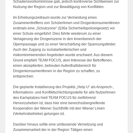
Schadensvorkommnisse gab, jedoch kontroverse Sichtweisen zur
Nutzung der Region und zur Bewältigung von Konflikten.
Im Erhebungszeitraum wurde zur Vermeidung eines
Zusammentreffens von SchülerInnen und DrogenkonsumentInnen
erstmals eine „Schutzzone“ (§36a Sicherheitspolizeigesetz) vor
einer Schule eingeführt. Dies führte wiederum zu einer
Verlagerung der Drogenszene in den Innenbereich der
Opernpassage und zu einer Verschärfung der Spannungsfelder.
Auch der Zugang zu sozialarbeiterischen und
risikominimierenden Angeboten wurde erschwert. Aus diesem
Grund empfahl TEAM FOCUS, dem Interesse der Betroffenen,
einen akzeptierten, betreuten Aufenthaltsbereich für
DrogenkonsumentInnen in der Region zu schaffen, zu
entsprechen.
Die geplante Installierung des Projekts „Help U“ als Ansprech-,
Informations- und Konfliktschlichtungsstelle für alle NutzerInnen
des Karlsplatzes hielt TEAM FOCUS für zielführend.
Hervorzuheben ist, dass hier eine bereichsübergreifende
Kooperation der Wiener Suchthilfe mit den Wiener Linien
(Verkehrsbetriebe) gelungen ist.
Darüber hinaus sollte eine umfassende Vernetzung und
Zusammenarbeit der in der Region Tätigen einen