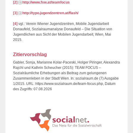
[2]
http://www.fsw.at/teamfocus
[3]
http://typo.jugendzentren.at/flash/
[4]
vgl.: Verein Wiener Jugendzentren, Mobile Jugendarbeit
Donaufeld, Sozialraumanalyse Donaufeld – Die Situation von
Jugendlichen aus Sicht der Mobilen Jugendarbeit, Wien, Mai
2015.
Zitiervorschlag
Gabler, Sonja, Marianne Kolar-Paceski, Holger Piringer, Alexandra
Rajchl und Kathrin Scheucher (2015): TEAM FOCUS –
Sozialräumliche Erhebungen als Beitrag zum gelungenen
Zusammenleben in der Stadt Wien. In: sozialraum.de (7) Ausgabe
1/2015. URL: https://www.sozialraum.de/team-focus.php, Datum
des Zugriffs: 07.08.2026