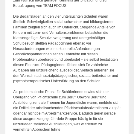
zum Wunsch nach genauer Kenntnis der Situation und zur
Beauftragung von TEAM FOCUS.
Die Bedarfslagen an den vier untersuchten Schulen waren
ähnlich: Schwierigkeiten sozial schwacher und bildungsferner
Familien zeigten sich auch im Unterricht. Steigende Anteile von
Kindern mit Lern- und Verhaltensproblemen belasteten die
Klassengefüge. Schulverweigerung und unregelmäßiger
Schulbesuch stellten PädagogInnen ebenso vor
Herausforderungen wie interkulturelle Anforderungen.
GesprächspartnerInnen sahen Lehrkräfte mit diesen
Problematiken überfordert und überlastet – sie selbst bestätigten
diesen Eindruck. PädagogInnen fühlten sich für zahlreiche
Aufgaben nur unzureichend ausgebildet, vielfach äußerten sie
den Wunsch nach sozialpädagogischer, sozialarbeiterischer und
psychotherapeutischer Unterstützung an den Schulen.
Als problematische Phase für SchülerInnen erwies sich der
Übergang von Pflichtschule zum Beruf: Obwohl Beruf und
Ausbildung zentrale Themen für Jugendliche waren, meldete sich
ein Drittel der arbeitsuchenden PflichtschulabsolventInnen zu spät
oder gar nicht beim Arbeitsmarktservice. Dadurch geriet gerade
diese ausgrenzungsgefährdete Gruppe häufig in für sie
unzufrieden stellende Ausbildungen, was wiederum zu
vermehrten Abbrüchen führte.