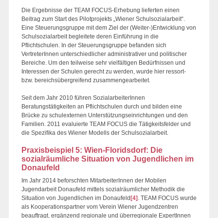
Die Ergebnisse der TEAM FOCUS-Erhebung lieferten einen
Beitrag zum Start des Pilotprojekts „Wiener Schulsozialarbeit“.
Eine Steuerungsgruppe mit dem Ziel der (Weiter-)Entwicklung von
Schulsozialarbeit begleitete deren Einführung in die
Pflichtschulen. In der Steuerungsgruppe befanden sich
VertreterInnen unterschiedlicher administrativer und politischer
Bereiche. Um den teilweise sehr vielfältigen Bedürfnissen und
Interessen der Schulen gerecht zu werden, wurde hier ressort-
bzw. bereichsübergreifend zusammengearbeitet.
Seit dem Jahr 2010 führen SozialarbeiterInnen
Beratungstätigkeiten an Pflichtschulen durch und bilden eine
Brücke zu schulexternen Unterstützungseinrichtungen und den
Familien. 2011 evaluierte TEAM FOCUS die Tätigkeitsfelder und
die Spezifika des Wiener Modells der Schulsozialarbeit.
Praxisbeispiel 5: Wien-Floridsdorf: Die
sozialräumliche Situation von Jugendlichen im
Donaufeld
Im Jahr 2014 beforschten MitarbeiterInnen der Mobilen
Jugendarbeit Donaufeld mittels sozialräumlicher Methodik die
Situation von Jugendlichen im Donaufeld
[4]
. TEAM FOCUS wurde
als Kooperationspartner vom Verein Wiener Jugendzentren
beauftragt, ergänzend regionale und überregionale ExpertInnen