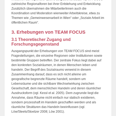
zahlreiche Regionalforen bei ihrer Entstehung und Entwicklung.
Zusätzlich übernahmen die MitarbeiterInnen auch die
Koordination und Moderation wienweiter Arbeitskreise, etwa zu
Themen wie „Gemeinwesenarbeit in Wien“ oder „Soziale Arbeit im
öffentlichen Raum“.
3. Erhebungen von TEAM FOCUS
3.1 Theoretischer Zugang und
Forschungsgegenstand
Ausgangspunkt der Erhebungen von TEAM FOCUS sind meist
Fragestellungen, die einzelne Regionen oder Institutionen sowie
bestimmte Gruppen betreffen. Der zentrale Fokus liegt dabei auf
den konkreten Sozialräumen, in denen Menschen leben und
handeln. Der Begriff des Sozialraums verweist in diesem
Zusammenhang darauf, dass es sich nicht alleine um
geografische begrenzte Räume handelt, sondern um
Lebensräume und die sichtbare Wechselwirkung zwischen
Gesellschaft, dem menschlichen Handeln und deren räumlicher
Ausdrucksform (vgl. Kessl et al. 2005). Dem zugrunde liegt die
Annahme, dass Räume nicht einfach nur statisch existieren,
sondern prozesshaft im Handeln geschaffen werden und als
räumliche Strukturen das Handeln beeinflussen (vgl.
Löw/Steets/Stoetzer 2008; Löw 2001).