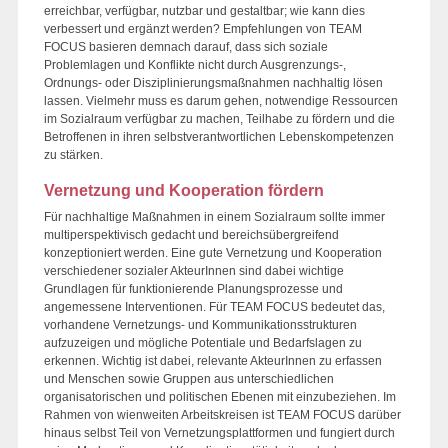
erreichbar, verfügbar, nutzbar und gestaltbar; wie kann dies
verbessert und ergänzt werden? Empfehlungen von TEAM
FOCUS basieren demnach darauf, dass sich soziale
Problemlagen und Konflikte nicht durch Ausgrenzungs-,
Ordnungs- oder Disziplinierungsmaßnahmen nachhaltig lösen
lassen. Vielmehr muss es darum gehen, notwendige Ressourcen
im Sozialraum verfügbar zu machen, Teilhabe zu fördern und die
Betroffenen in ihren selbstverantwortlichen Lebenskompetenzen
zu stärken.
Vernetzung und Kooperation fördern
Für nachhaltige Maßnahmen in einem Sozialraum sollte immer
multiperspektivisch gedacht und bereichsübergreifend
konzeptioniert werden. Eine gute Vernetzung und Kooperation
verschiedener sozialer AkteurInnen sind dabei wichtige
Grundlagen für funktionierende Planungsprozesse und
angemessene Interventionen. Für TEAM FOCUS bedeutet das,
vorhandene Vernetzungs- und Kommunikationsstrukturen
aufzuzeigen und mögliche Potentiale und Bedarfslagen zu
erkennen. Wichtig ist dabei, relevante AkteurInnen zu erfassen
und Menschen sowie Gruppen aus unterschiedlichen
organisatorischen und politischen Ebenen mit einzubeziehen. Im
Rahmen von wienweiten Arbeitskreisen ist TEAM FOCUS darüber
hinaus selbst Teil von Vernetzungsplattformen und fungiert durch