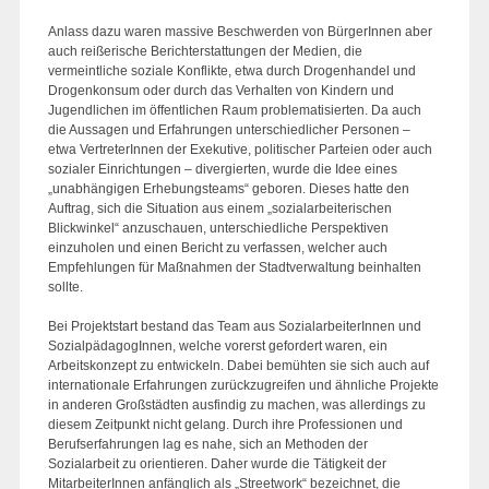
Anlass dazu waren massive Beschwerden von BürgerInnen aber
auch reißerische Berichterstattungen der Medien, die
vermeintliche soziale Konflikte, etwa durch Drogenhandel und
Drogenkonsum oder durch das Verhalten von Kindern und
Jugendlichen im öffentlichen Raum problematisierten. Da auch
die Aussagen und Erfahrungen unterschiedlicher Personen –
etwa VertreterInnen der Exekutive, politischer Parteien oder auch
sozialer Einrichtungen – divergierten, wurde die Idee eines
„unabhängigen Erhebungsteams“ geboren. Dieses hatte den
Auftrag, sich die Situation aus einem „sozialarbeiterischen
Blickwinkel“ anzuschauen, unterschiedliche Perspektiven
einzuholen und einen Bericht zu verfassen, welcher auch
Empfehlungen für Maßnahmen der Stadtverwaltung beinhalten
sollte.
Bei Projektstart bestand das Team aus SozialarbeiterInnen und
SozialpädagogInnen, welche vorerst gefordert waren, ein
Arbeitskonzept zu entwickeln. Dabei bemühten sie sich auch auf
internationale Erfahrungen zurückzugreifen und ähnliche Projekte
in anderen Großstädten ausfindig zu machen, was allerdings zu
diesem Zeitpunkt nicht gelang. Durch ihre Professionen und
Berufserfahrungen lag es nahe, sich an Methoden der
Sozialarbeit zu orientieren. Daher wurde die Tätigkeit der
MitarbeiterInnen anfänglich als „Streetwork“ bezeichnet, die