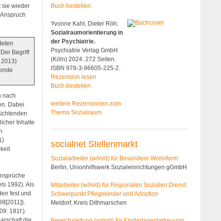
Buch bestellen
t sie wieder
n Anspruch
Yvonne Kahl, Dieter Röh:
Sozialraumorientierung in
der Psychiatrie.
deten
Psychiatrie Verlag GmbH
Der Begriff
(Köln) 2024. 272 Seiten.
 2013)
ISBN 978-3-96605-225-2.
rende
Rezension lesen
Buch bestellen
n nach
weitere Rezensionen zum
en. Dabei
Thema Sozialraum
lüchtenden
icher Inhalte
n
1)
socialnet Stellenmarkt
keit
Sozialarbeiter (w/m/d) für Besondere Wohnform
Berlin, Unionhilfswerk Sozialeinrichtungen gGmbH
ansprüche
ls 1992). Als
Mitarbeiter (w/m/d) für Regionalen Sozialen Dienst
den fest und
Schwerpunkt Pflegekinder und Adoption
89[2011]).
Meldorf, Kreis Dithmarschen
9: 181f.).
arschaft
die
Bereichsleitung (w/m/d) für Kindertages­betreuung