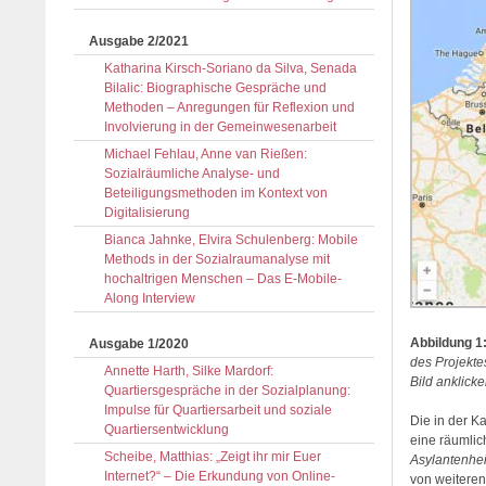
Ausgabe 2/2021
Katharina Kirsch-Soriano da Silva, Senada
Bilalic: Biographische Gespräche und
Methoden – Anregungen für Reflexion und
Involvierung in der Gemeinwesenarbeit
Michael Fehlau, Anne van Rießen:
Sozialräumliche Analyse- und
Beteiligungsmethoden im Kontext von
Digitalisierung
Bianca Jahnke, Elvira Schulenberg: Mobile
Methods in der Sozialraumanalyse mit
hochaltrigen Menschen – Das E-Mobile-
Along Interview
Abbildung
1
Ausgabe 1/2020
des Projekte
Annette Harth, Silke Mardorf:
Bild anklick
Quartiersgespräche in der Sozialplanung:
Impulse für Quartiersarbeit und soziale
Die in der K
Quartiersentwicklung
eine räumlic
Scheibe, Matthias: „Zeigt ihr mir Euer
Asylantenhe
Internet?“ – Die Erkundung von Online-
von weiteren 