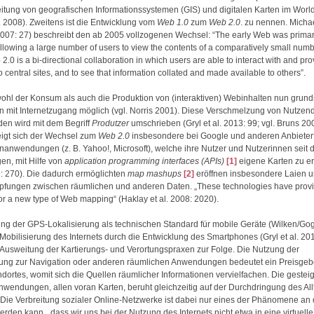
eitung von geografischen Informationssystemen (GIS) und digitalen Karten im Wor
l. 2008). Zweitens ist die Entwicklung vom
Web 1.0
zum
Web 2.0
. zu nennen. Michae
007: 27) beschreibt den ab 2005 vollzogenen Wechsel: “The early Web was primar
allowing a large number of users to view the contents of a comparatively small numbe
.0 is a bi-directional collaboration in which users are able to interact with and pro
o central sites, and to see that information collated and made available to others”.
wohl der Konsum als auch die Produktion von (interaktiven) Webinhalten nun grunds
n mit Internetzugang möglich (vgl. Norris 2001). Diese Verschmelzung von Nutze
en wird mit dem Begriff
Produtzer
umschrieben (Gryl et al. 2013: 99; vgl. Bruns 20
eigt sich der Wechsel zum
Web 2.0
insbesondere bei Google und anderen Anbieter
nanwendungen (z. B. Yahoo!, Microsoft), welche ihre Nutzer und Nutzerinnen seit 
en, mit Hilfe von
application programming interfaces (APIs)
[1]
eigene Karten zu er
: 270). Die dadurch ermöglichten
map mashups
[2]
eröffnen insbesondere Laien u
pfungen zwischen räumlichen und anderen Daten. „These technologies have provi
for a new type of Web mapping“ (Haklay et al. 2008: 2020).
ung der GPS-Lokalisierung als technischen Standard für mobile Geräte (Wilken/Go
 Mobilisierung des Internets durch die Entwicklung des Smartphones (Gryl et al. 201
e Ausweitung der Kartierungs- und Verortungspraxen zur Folge. Die Nutzung der
ung zur Navigation oder anderen räumlichen Anwendungen bedeutet ein Preisge
dortes, womit sich die Quellen räumlicher Informationen vervielfachen. Die gestei
nwendungen, allen voran Karten, beruht gleichzeitig auf der Durchdringung des Al
. Die Verbreitung sozialer Online-Netzwerke ist dabei nur eines der Phänomene an
rden kann, „dass wir uns bei der Nutzung des Internets nicht etwa in eine virtuelle