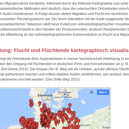
men
Migrationskrise
herstellen. Informiert durch die Kritische Kartographie und unt
zialsemiotischer Methoden wird deutlich, dass die untersuchten Onlinekarten eine
ch
Außen
konstruieren. In Folge dessen stellen Migration und Flucht ein räumliches
enisierten
Flüchtlingsstroms
dar. Die durch Interaktion mit der Karte suggerierte Üb
sozialräumlicher Tatsachen stellt neue Evidenzen onlinekartographischer Visualisi
ruktionsmacht bleibt in den Händen der Produzierenden, wodurch Rezipierenden 
die Mitwirkung an der onlinekartographischen Kommunikation zu Flucht und Migra
itung: Flucht und Flüchtende kartographisch visualis
 regt die Onlinekarte
Kein Asylantenheim in meiner Nachbarschaft
(Abbildung 1) ei
ber den Umgang mit Flüchtenden in deutschen Print- und Fernsehmedien an (z. B.
 Zeit Online 2015). Die Gruppe
Der III. Weg
will als Urheber „auf die uferlose Übe
at aufmerksam machen und mittels digitaler Karten verbildlichen, wie landauf, la
antenheime errichtet werden“ (Der Dritte Weg 2015).