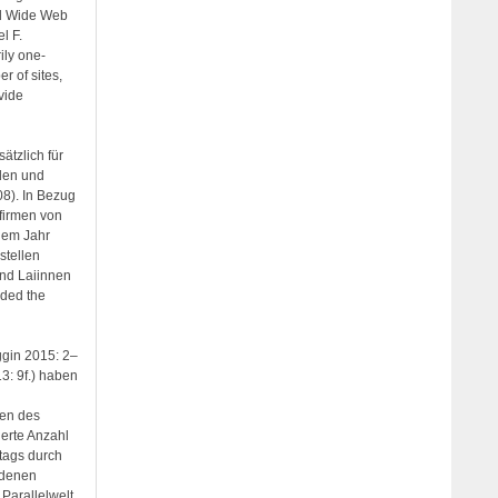
ld Wide Web
l F.
ily one-
r of sites,
vide
ätzlich für
nden und
08). In Bezug
firmen von
dem Jahr
stellen
nd Laiinnen
ded the
ggin 2015: 2–
3: 9f.) haben
ben des
gerte Anzahl
ltags durch
 denen
 Parallelwelt