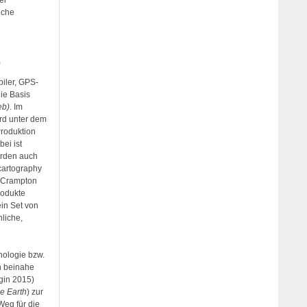
er
iche
e
iler, GPS-
ie Basis
eb)
. Im
rd unter dem
Produktion
ei ist
erden auch
cartography
 (Crampton
rodukte
ein Set von
liche,
hnologie bzw.
n beinahe
ggin 2015)
e Earth
) zur
eg für die