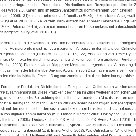
n der kartographischen Produktions-, Distributions- und Rezeptionspraktiken im 
d des Webs 2.0. Karten sind im letzten Jahrzehnt zu dominierenden Schnittstellen
lmann 2009b: 34) einer zunehmend auf räumliche Bezüge fokussierten Alltagswelt
 (Gryl et al. 2013: 10). Sie werden, dank einfach bedienbarer Kartenerstellungsw
l. 2008; Peterson 2015), von einem immer breiteren Personenkreis mit unterschied
n hergestellt (Gryl et al. 2013: 15).
ste vereinfachen die Kollaborations- und Bearbeitungsmöglichkeiten und ermöglic
 – für Rezipierende meist nicht transparente – Anpassung der Inhalte von Onlinek
liegenden Geodaten (Bittner/Michel 2013: 116, 122). Abgesehen von dieser Dyna
n sich Onlinekarten durch Interaktionsmöglichkeiten von ihrem analogen Pendant
er/Michel 2013). Elemente wie aufklappbare Menüs und Legenden, die Anpassung 
, das Filtern der Inhalte über An- und Abwählen von Datenlayern sowie verlinkte 
nden eine individuelle Erschließung von zunehmend multimodalen kartographische
Formen der Produktion, Distribution und Rezeption von Onlinekarten werden unter
hie
zusammengefasst. Diese Praktiken gewinnen im Zuge weiterer technischer En
, was eine kritische Betrachtung der mit ihnen verbundenen Machtstrukturen und
prüche unumgänglich macht. Seit den 2000er-Jahren beschäftigen sich (geograph
tisch mit den neu entstehenden sozialraumbezogenen Praktiken und technologisch
n von digitaler Kommunikation (z. B. Flanagin/Metzger 2008; Haklay et al. 2008; 
/Thielmann 2009a; Dodge/Kitchin 2013; Roche et al. 2013; Byrne/Pickard 2016). Ih
n Entstehungskontexten von Onlinekarten; Spezifika wie Multimodalität, Dynamik u
t werden selten untersucht (z. B. Bittner/Michel 2013). Wie Onlinekarten Wirklichkeit