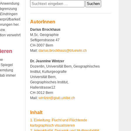
er Anwendung
 Abgrenzung
Eindringen
erprüfbarkeit
AutorInnen
erungen her.
Darius Brockhaus
bzw.
M.Sc. Geographie
tion verwehrt
Seftigenstrasse 47
CH-3007 Bern
ieren
Mail:
darius.brockhaus@bluewin.ch
ne
Dr. Jeannine Wintzer
 Spiegel
Dozentin, Universität Bern, Geographisches
rfremdung
Institut, Kulturgeografie
ndab immer
Universität Bern,
Geographisches Institut,
Hallerstrasse12
CH-3012 Bern
Mail:
wintzer@giub.unibe.ch
Inhalt
1. Einleitung: Flucht und Flüchtende
kartographisch visualisieren
2. Interaktivität, Dynamik und Multimodalität: