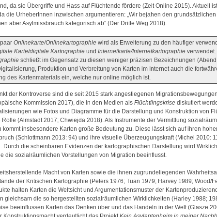
d, da sie Übergriffe und Hass auf Flüchtende fördere (Zeit Online 2015). Aktuell is
da die UrheberInnen inzwischen argumentieren: „Wir bejahen den grundsätzliche
hnen aber Asylmissbrauch kategorisch ab“ (Der Dritte Weg 2018).
spaar
Onlinekarte/Onlinekartographie
wird als Erweiterung zu den häufiger verwen
gitale Karte/digitale Kartographie
und
Internetkarte/Internetkartographie
verwendet. 
graphie
schließt im Gegensatz zu diesen weniger präzisen Bezeichnungen (Abend
igitalisierung, Produktion und Verbreitung von Karten im Internet auch die fortwäh
ng des Kartenmaterials ein, welche nur online möglich ist.
kt der Kontroverse sind die seit 2015 stark angestiegenen Migrationsbewegunge
opäische Kommission 2017), die in den Medien als
Flüchtlingskrise
diskutiert werd
alisierungen wie Fotos und Diagramme für die Darstellung und Konstruktion von F
e Rolle (Almstadt 2017; Chwiejda 2018). Als Instrumente der Vermittlung sozialräuml
n kommt insbesondere Karten große Bedeutung zu. Diese lässt sich auf ihren hohe
pruch (Schlottmann 2013: 94) und ihre visuelle Überzeugungskraft (Michel 2010: 1
. Durch die scheinbaren Evidenzen der kartographischen Darstellung wird Wirklich
ie die sozialräumlichen Vorstellungen von Migration beeinflusst.
keitsherstellende Macht von Karten sowie die ihnen zugrundeliegenden Wahrheits
ände der Kritischen Kartographie (Peters 1976; Tuan 1979; Harvey 1989; Wood/Fe
ukte halten Karten die Weltsicht und Argumentationsmuster der Kartenproduzieren
n gleichsam die so hergestellten sozialräumlichen Wirklichkeiten (Harley 1988; 19
ise beeinflussen Karten das Denken über und das Handeln in der Welt (Glasze 200
 Konstruktionsmacht verdeutlicht das Projekt
Kein Asylantenheim in meiner Nachb