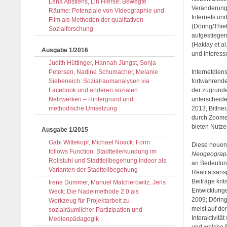
Lena Abstiens, Lin Hierse: Bewegte
Veränderunge
Räume: Potenziale von Videographie und
Internets un
Film als Methoden der qualitativen
(Döring/Thie
Sozialforschung
aufgestiegen
(Haklay et a
Ausgabe 1/2016
und Interesse
Judith Hüttinger, Hannah Jüngst, Sonja
Petersen, Nadine Schumacher, Melanie
Internetdien
Siebeneich: Sozialraumanalysen via
fortwährende
Facebook und anderen sozialen
der zugrunde
Netzwerken – Hintergrund und
unterscheide
methodische Umsetzung
2013; Bittn
durch Zoomen
bieten Nutze
Ausgabe 1/2015
Gabi Wittekopf, Michael Noack: Form
Diese neuen 
follows Function: Stadtteilerkundung im
Neogeograp
Rollstuhl und Stadtteilbegehung Indoor als
an Bedeutung
Varianten der Stadtteilbegehung
Realitätsans
Beiträge kri
Irene Dummer, Manuel Malcherowitz, Jens
Entwicklunge
Weck: Die Nadelmethode 2.0 als
2009; Döring
Werkzeug für Projektarbeit zu
meist auf de
sozialräumlicher Partizipation und
Interaktivitä
Medienpädagogik