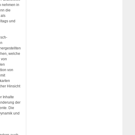
en nehmen in
enn die
 als
lltags und
isch-
en
hergestellten
ehen, welche
g von
len
ktion von
 mit
karten
her Hinsicht
 Inhalte
ränderung der
ente. Die
 Dynamik und