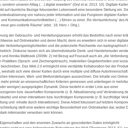
 sondern unseren Alltag (…) digital erweitern“ (Gryl et al. 2013: 10). Digitale Kart
ärkt auf räumliche Bezüge fokussierten Lebenswelt eine besondere Stellung ein. D
ontextualisierung von nahezu jeder Information und das Fungieren digitaler Karten
- und Kommunikationsschnittstellen (…) führen zu einer ‚Re-Verräumlichung’ des A
 neue geo-codierte Räume“ (ebd.: 18; Herv. i. Orig.).
ierung der Gebrauchs- und Herstellungspraxen erhöht das Bedürfnis nach einer krit
ichtweise auf Onlinekarten und deren Macht, denn es erweitern sich in einer digital
 die Verbreitungsmöglichkeiten und die potenzielle Reichweite von kartographisch 
heblich. Diskurse lassen sich als überindividuelle Denk- und Handelsmuster verst
 und Annika Mattissek (2009b: 2) mit Bezug auf Foucault auch als „die Verbindun
 Praktiken (Sprach- und Zeichengebrauch), materiellen Gegebenheiten und sozia
n“ beschreiben. Das
Web 2.0
ermöglicht eine verstärkte Kollaboration bei der Produ
, weshalb sich viele dieser Karten durch eine multiple und diffuse AutorInnenschaft
ichen Interessen, Wert- und Weltvorstellungen auszeichnen. Die Inhalte von Online
 mehr primär an wissenschaftlichen Kriterien gemessen und unterliegen in mehrfac
oder weniger) ausgeprägten Dynamik. Diese besteht in erster Linie aus einer
ezogenen bzw. dauerhaften Komponente (z. B. Aktualisierung und Veränderung der
skarte) und einer interaktiven bzw. kurzfristigen Komponente (z. B. kurzfristige Ve
lung und -inhalte durch Interaktionen). Diese Arbeit fokussiert auf letztere Kompon
Erschließung stellt eine weitere wichtige Besonderheit von Onlinekarten dar, wobei
ät stark miteinander verwoben sein können.
 Eigenschaften und den enormen Zuwachs an geocodierten Daten ermöglicht