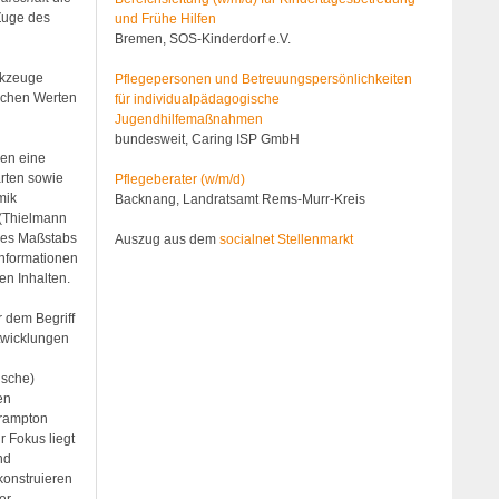
Zuge des
und Frühe Hilfen
Bremen, SOS-Kinderdorf e.V.
erkzeuge
Pflegepersonen und Betreuungs­persönlichkeiten
lichen Werten
für individualpädagogische
Jugendhilfemaßnahmen
bundesweit, Caring ISP GmbH
hen eine
arten sowie
Pflegeberater (w/m/d)
mik
Backnang, Landratsamt Rems-Murr-Kreis
 (Thielmann
des Maßstabs
Auszug aus dem
socialnet Stellenmarkt
Informationen
n Inhalten.
 dem Begriff
twicklungen
ische)
en
Crampton
r Fokus liegt
nd
 konstruieren