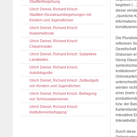
Stadtteilbegehung
begeben (…),
Ulrich Deinet, Richard Krisch:
dieser verst
Stadtteil-/Sozialraumbegehungen mit
„räumliche K
Kindern und Jugendlichen
Informations
konstituieren
Ulrich Deinet, Richard Krisch:
Nadelmethode
Die Pluralis
Ulrich Deinet, Richard Krisch:
reflexiven S
Cliquenraster
Gesellschaft
Ulrich Deinet, Richard Krisch: Subjektive
Diskursen er
Landkarten
Georg Glasze
symbolischen
Ulrich Deinet, Richard Krisch:
Institutione
Autofotografie
Onlinekarten
Ulrich Deinet, Richard Krisch: Zeitbudgets
unterschiedl
von Kindern und Jugendlichen
werden nicht
einer (mehr 
Ulrich Deinet, Richard Krisch: Befragung
produktionsb
von Schlüsselpersonen
bzw. der Basi
Ulrich Deinet, Richard Krisch:
Kartendarstel
Institutionenbefragung
interaktive 
Interaktivit
Durch diese