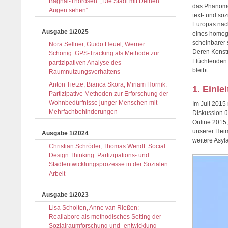
Baghai-Thordsen: „Die Stadt mit Deinen
das Phäno
Augen sehen“
text- und so
Europas na
Ausgabe 1/2025
eines homog
scheinbarer 
Nora Sellner, Guido Heuel, Werner
Deren Konst
Schönig: GPS-Tracking als Methode zur
Flüchtenden 
partizipativen Analyse des
bleibt.
Raumnutzungsverhaltens
Anton Tietze, Bianca Skora, Miriam Hornik:
1. Einle
Partizipative Methoden zur Erforschung der
Wohnbedürfnisse junger Menschen mit
Im Juli 2015
Mehrfachbehinderungen
Diskussion ü
Online 2015;
unserer Heim
Ausgabe 1/2024
weitere Asyl
Christian Schröder, Thomas Wendt: Social
Design Thinking: Partizipations- und
Stadtentwicklungsprozesse in der Sozialen
Arbeit
Ausgabe 1/2023
Lisa Scholten, Anne van Rießen:
Reallabore als methodisches Setting der
Sozialraumforschung und -entwicklung