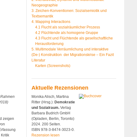
Neogeographie
3. Zeichen-Konventionen: Sozialsemiotik und
Textsemantik
4. Mapping Interactions
4.1 Flucht als sozialräumlicher Prozess
4.2 Flüchtende als homogene Gruppe
4.3 Flucht und Flüchtende als gesellschaftliche
Herausforderung
5. Multimodale Verräumlichung und interaktive
(De-) Konstruktion der Migrationskrise – Ein Fazit
Literatur
Karten (Screenshots)
Aktuelle Rezensionen
Monika Alisch, Martina
im Rahmen
Ritter (Hrsg.):
Demokratie
2018)
und Sozialraum.
Verlag
Barbara Budrich GmbH
(Opladen, Berlin, Toronto)
nd zeigen
2024. 200 Seiten.
von
ISBN 978-3-8474-3023-0.
Erfassung
Rezension lesen
Kritik