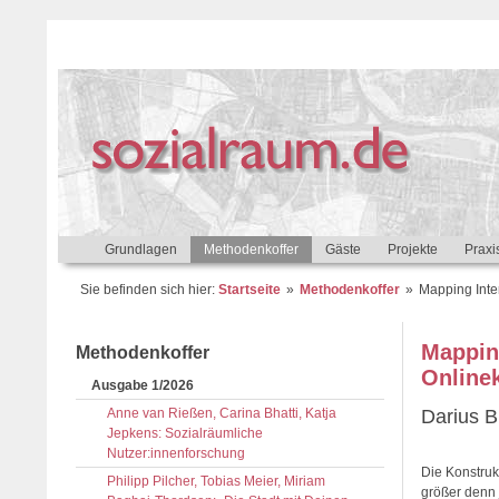
Grundlagen
Methodenkoffer
Gäste
Projekte
Praxi
Sie befinden sich hier:
Startseite
Methodenkoffer
Mapping Inter
Mapping
Methodenkoffer
Online
Ausgabe 1/2026
Anne van Rießen, Carina Bhatti, Katja
Darius B
Jepkens: Sozialräumliche
Nutzer:innenforschung
Die Konstruk
Philipp Pilcher, Tobias Meier, Miriam
größer denn 