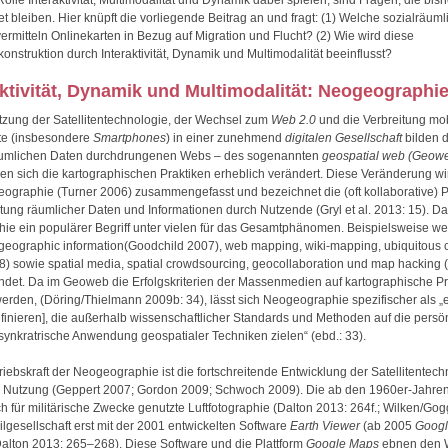
olle Interaktivität, Multimodalität und Dynamik dabei spielen, sind Fragen, die bish
t bleiben. Hier knüpft die vorliegende Beitrag an und fragt: (1) Welche sozialräuml
vermitteln Onlinekarten in Bezug auf Migration und Flucht? (2) Wie wird diese
konstruktion durch Interaktivität, Dynamik und Multimodalität beeinflusst?
aktivität, Dynamik und Multimodalität: Neogeographi
utzung der Satellitentechnologie, der Wechsel zum
Web 2.0
und die Verbreitung mob
te (insbesondere
Smartphones
) in einer zunehmend
digitalen Gesellschaft
bilden d
äumlichen Daten durchdrungenen Webs – des sogenannten
geospatial web (Geow
n sich die kartographischen Praktiken erheblich verändert. Diese Veränderung wi
eographie (Turner 2006) zusammengefasst und bezeichnet die (oft kollaborative) 
tung räumlicher Daten und Informationen durch Nutzende (Gryl et al. 2013: 15). Dab
e ein populärer Begriff unter vielen für das Gesamtphänomen. Beispielsweise w
geographic information(Goodchild 2007), web mapping, wiki-mapping, ubiquitous 
) sowie spatial media, spatial crowdsourcing, geocollaboration und map hacking
det. Da im Geoweb die Erfolgskriterien der Massenmedien auf kartographische P
erden, (Döring/Thielmann 2009b: 34), lässt sich Neogeographie spezifischer als „
efinieren], die außerhalb wissenschaftlicher Standards und Methoden auf die persön
iosynkratrische Anwendung geospatialer Techniken zielen“ (ebd.: 33).
triebskraft der Neogeographie ist die fortschreitende Entwicklung der Satellitentec
en Nutzung (Geppert 2007; Gordon 2009; Schwoch 2009). Die ab den 1960er-Jahre
ch für militärische Zwecke genutzte Luftfotographie (Dalton 2013: 264f.; Wilken/Go
ilgesellschaft erst mit der 2001 entwickelten Software
Earth Viewer
(ab 2005
Googl
alton 2013: 265–268). Diese Software und die Plattform
Google Maps
ebnen den W