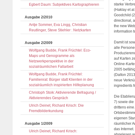
starke Verbr
Egbert Daum: Subjektives Kartographieren
(Haklay et a
Goodchild (2
Ausgabe 2/2010
directional, 
Antje Sommer, Eva Lingg, Christian
the new Web 2
Reutlinger, Steve Stiehler : Netzkarten
information t
Damit ist so
Ausgabe 2/2009
alle Persone
Wolfgang Budde, Frank Früchtel: Eco-
Produzierend
Maps und Genogramme als
auf Karten z
Netzwerkperspektive in der
Online-Karte
sozialräumlichen Fallarbeit
2005 befähig
Wolfgang Budde, Frank Früchtel:
(Dalton 2013
Familienrat: Bürger statt Klienten in der
neue Verknü
sozialräumlich inspirierten Hilfeplanung
ingredients 
Christoph Stoik: Aktivierende Befragung /
Die Etablier
Aktivierendes Gespräch
7) sowie die
Ulrich Deinet, Richard Krisch: Die
drittens ein
Fremdbilderkundung
Ortsbestimm
eigenen Stan
Ausgabe 1/2009
räumlicher A
das Internet
Ulrich Deinet, Richard Krisch:
abgelesen we