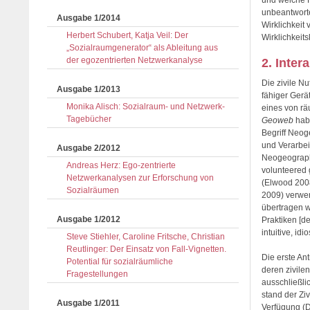
und welche R
unbeantworte
Ausgabe 1/2014
Wirklichkeit 
Herbert Schubert, Katja Veil: Der
Wirklichkeits
„Sozialraumgenerator“ als Ableitung aus
der egozentrierten Netzwerkanalyse
2. Inter
Die zivile N
Ausgabe 1/2013
fähiger Gerä
Monika Alisch: Sozialraum- und Netzwerk-
eines von r
Tagebücher
Geoweb
habe
Begriff Neog
und Verarbei
Ausgabe 2/2012
Neogeographi
Andreas Herz: Ego-zentrierte
volunteered 
Netzwerkanalysen zur Erforschung von
(Elwood 2008
Sozialräumen
2009) verwen
übertragen w
Ausgabe 1/2012
Praktiken [d
intuitive, id
Steve Stiehler, Caroline Fritsche, Christian
Reutlinger: Der Einsatz von Fall-Vignetten.
Die erste An
Potential für sozialräumliche
deren zivil
Fragestellungen
ausschließli
stand der Ziv
Ausgabe 1/2011
Verfügung (D