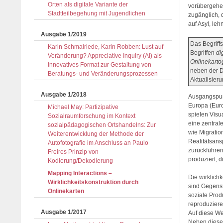
Orten als digitale Variante der
vorübergehen
Stadtteilbegehung mit Jugendlichen
zugänglich, 
auf Asyl, le
Ausgabe 1/2019
Das Begriff
Karin Schmalriede, Karin Robben: Lust auf
Begriffen
di
Veränderung? Appreciative Inquiry (AI) als
Onlinekarto
innovatives Format zur Gestaltung von
neben der D
Beratungs- und Veränderungs­prozessen
Aktualisieru
Ausgabe 1/2018
Ausgangspun
Europa (Eur
Michael May: Partizipative
spielen Visu
Sozialraumforschung im Kontext
eine zentral
sozialpädagogischen Ortshandelns: Zur
wie Migratio
Weiterentwicklung der Methode der
Realitätsans
Autofotografie im Anschluss an Paulo
zurückführen
Freires Prinzip von
produziert, d
Kodierung/Dekodierung
Mapping Interactions –
Die wirklich
Wirklichkeitskonstruktion durch
sind Gegenst
Onlinekarten
soziale Prod
reproduziere
Ausgabe 1/2017
Auf diese We
Neben dieser