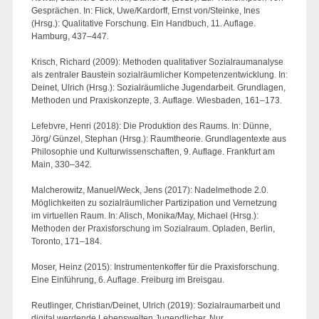
Gesprächen. In: Flick, Uwe/Kardorff, Ernst von/Steinke, Ines
(Hrsg.): Qualitative Forschung. Ein Handbuch, 11. Auflage.
Hamburg, 437–447.
Krisch, Richard (2009): Methoden qualitativer Sozialraumanalyse
als zentraler Baustein sozialräumlicher Kompetenzentwicklung. In:
Deinet, Ulrich (Hrsg.): Sozialräumliche Jugendarbeit. Grundlagen,
Methoden und Praxiskonzepte, 3. Auflage. Wiesbaden, 161–173.
Lefebvre, Henri (2018): Die Produktion des Raums. In: Dünne,
Jörg/ Günzel, Stephan (Hrsg.): Raumtheorie. Grundlagentexte aus
Philosophie und Kulturwissenschaften, 9. Auflage. Frankfurt am
Main, 330–342.
Malcherowitz, Manuel/Weck, Jens (2017): Nadelmethode 2.0.
Möglichkeiten zu sozialräumlicher Partizipation und Vernetzung
im virtuellen Raum. In: Alisch, Monika/May, Michael (Hrsg.):
Methoden der Praxisforschung im Sozialraum. Opladen, Berlin,
Toronto, 171–184.
Moser, Heinz (2015): Instrumentenkoffer für die Praxisforschung.
Eine Einführung, 6. Auflage. Freiburg im Breisgau.
Reutlinger, Christian/Deinet, Ulrich (2019): Sozialraumarbeit und
digital werdende Lebenswelten Jugendlicher. Nur