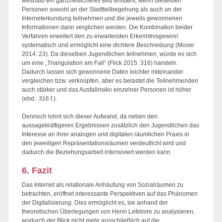
weshalb ein ganzheitlicheres Bild entsteht, wenn dieselben
Personen sowohl an der Stadtteilbegehung als auch an der
Interneterkundung teilnehmen und die jeweils gewonnenen
Informationen dann verglichen werden. Die Kombination beider
Verfahren erweitert den zu erwartenden Erkenntnisgewinn
systematisch und ermöglicht eine
dichtere Beschreibung
(Moser
2014: 23). Da dieselben Jugendlichen teilnehmen, würde es sich
um eine „Triangulation am Fall“ (Flick 2015: 316) handeln.
Dadurch lassen sich gewonnene Daten leichter miteinander
vergleichen bzw. verknüpfen, aber es belastet die Teilnehmenden
auch stärker und das Ausfallrisiko einzelner Personen ist höher
(ebd.: 316 f.).
Dennoch lohnt sich dieser Aufwand, da neben den
aussagekräftigeren Ergebnissen zusätzlich den Jugendlichen das
Interesse an ihrer analogen und digitalen räumlichen Praxis in
den jeweiligen Repräsentationsräumen verdeutlicht wird und
dadurch die Beziehungsarbeit intensiviert werden kann.
6. Fazit
Das Internet als relationale Anhäufung von Sozialräumen zu
betrachten, eröffnet interessante Perspektiven auf das Phänomen
der Digitalisierung. Dies ermöglicht es, sie anhand der
theoretischen Überlegungen von Henri Lefebvre zu analysieren,
wodurch der Blick nicht mehr ausschließlich auf die