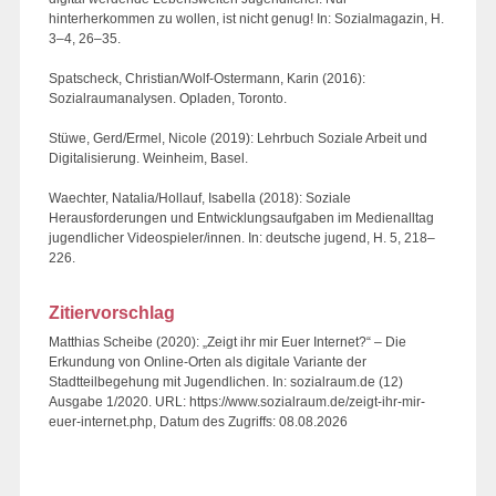
hinterherkommen zu wollen, ist nicht genug! In: Sozialmagazin, H.
3–4, 26–35.
Spatscheck, Christian/Wolf-Ostermann, Karin (2016):
Sozialraumanalysen. Opladen, Toronto.
Stüwe, Gerd/Ermel, Nicole (2019): Lehrbuch Soziale Arbeit und
Digitalisierung. Weinheim, Basel.
Waechter, Natalia/Hollauf, Isabella (2018): Soziale
Herausforderungen und Entwicklungsaufgaben im Medienalltag
jugendlicher Videospieler/innen. In: deutsche jugend, H. 5, 218–
226.
Zitiervorschlag
Matthias Scheibe (2020): „Zeigt ihr mir Euer Internet?“ – Die
Erkundung von Online-Orten als digitale Variante der
Stadtteilbegehung mit Jugendlichen. In: sozialraum.de (12)
Ausgabe 1/2020. URL: https://www.sozialraum.de/zeigt-ihr-mir-
euer-internet.php, Datum des Zugriffs: 08.08.2026