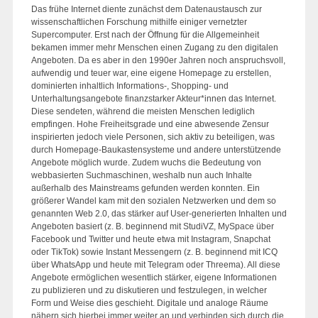
Das frühe Internet diente zunächst dem Datenaustausch zur
wissenschaftlichen Forschung mithilfe einiger vernetzter
Supercomputer. Erst nach der Öffnung für die Allgemeinheit
bekamen immer mehr Menschen einen Zugang zu den digitalen
Angeboten. Da es aber in den 1990er Jahren noch anspruchsvoll,
aufwendig und teuer war, eine eigene Homepage zu erstellen,
dominierten inhaltlich Informations-, Shopping- und
Unterhaltungsangebote finanzstarker Akteur*innen das Internet.
Diese sendeten, während die meisten Menschen lediglich
empfingen. Hohe Freiheitsgrade und eine abwesende Zensur
inspirierten jedoch viele Personen, sich aktiv zu beteiligen, was
durch Homepage-Baukastensysteme und andere unterstützende
Angebote möglich wurde. Zudem wuchs die Bedeutung von
webbasierten Suchmaschinen, weshalb nun auch Inhalte
außerhalb des Mainstreams gefunden werden konnten. Ein
größerer Wandel kam mit den sozialen Netzwerken und dem so
genannten Web 2.0, das stärker auf User-generierten Inhalten und
Angeboten basiert (z. B. beginnend mit StudiVZ, MySpace über
Facebook und Twitter und heute etwa mit Instagram, Snapchat
oder TikTok) sowie Instant Messengern (z. B. beginnend mit ICQ
über WhatsApp und heute mit Telegram oder Threema). All diese
Angebote ermöglichen wesentlich stärker, eigene Informationen
zu publizieren und zu diskutieren und festzulegen, in welcher
Form und Weise dies geschieht. Digitale und analoge Räume
nähern sich hierbei immer weiter an und verbinden sich durch die