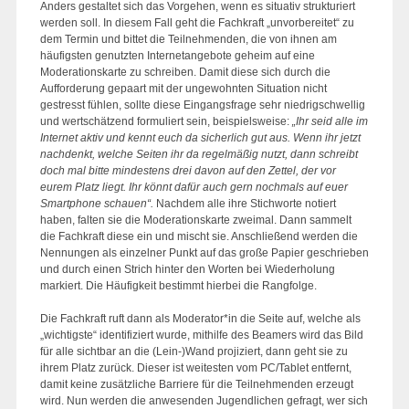
Anders gestaltet sich das Vorgehen, wenn es situativ strukturiert
werden soll. In diesem Fall geht die Fachkraft „unvorbereitet“ zu
dem Termin und bittet die Teilnehmenden, die von ihnen am
häufigsten genutzten Internetangebote geheim auf eine
Moderationskarte zu schreiben. Damit diese sich durch die
Aufforderung gepaart mit der ungewohnten Situation nicht
gestresst fühlen, sollte diese Eingangsfrage sehr niedrigschwellig
und wertschätzend formuliert sein, beispielsweise:
„Ihr seid alle im
Internet aktiv und kennt euch da sicherlich gut aus. Wenn ihr jetzt
nachdenkt, welche Seiten ihr da regelmäßig nutzt, dann schreibt
doch mal bitte mindestens drei davon auf den Zettel, der vor
eurem Platz liegt. Ihr könnt dafür auch gern nochmals auf euer
Smartphone schauen“.
Nachdem alle ihre Stichworte notiert
haben, falten sie die Moderationskarte zweimal. Dann sammelt
die Fachkraft diese ein und mischt sie. Anschließend werden die
Nennungen als einzelner Punkt auf das große Papier geschrieben
und durch einen Strich hinter den Worten bei Wiederholung
markiert. Die Häufigkeit bestimmt hierbei die Rangfolge.
Die Fachkraft ruft dann als Moderator*in die Seite auf, welche als
„wichtigste“ identifiziert wurde, mithilfe des Beamers wird das Bild
für alle sichtbar an die (Lein-)Wand projiziert, dann geht sie zu
ihrem Platz zurück. Dieser ist weitesten vom PC/Tablet entfernt,
damit keine zusätzliche Barriere für die Teilnehmenden erzeugt
wird. Nun werden die anwesenden Jugendlichen gefragt, wer sich