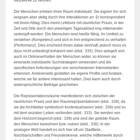
Netzwerke zu nennen.
Die Menschen erleben ihren Raum individuell. Sie eignen ihn sich
langsam aber stetig durch ihre Interaktionen an. Er korrespondiert
mit ihrem Alltag. Dies meint Lefebvre mit räumlicher Praxis, in der
Zeit und Orte durch den jeweiligen Tagesablauf eng miteinander
verknüpft werden. Die Menschen sind hierfür fähig, ihr Umfeld zu
verstehen (
Kompetenz
) und sich in ihm entsprechend zu verhalten
(
Performanz
). Dies erscheint ihnen dabei sinnhaft, jedoch muss es
dazu nicht unbedingt kohärent sein (ebd.: 335). Dies spiegelt sich
auch im Onlineverhalten der Menschen wider, so können sie
einerseits individuelle Suchstrategien verwenden und die
spezifischen Anforderungen von verschiedenen Internetseiten
erkennen. Andererseits gestalten sie eigene Profile und Avatare,
welche sie für andere interessant halten. Dies kann auch durch
widersprüchliche Beiträge geschehen.
Die Repräsentationsräume manifestieren sich zwischen der
räumlichen Praxis und den Raumrepräsentationen (ebd.: 339), da
sie die Architektur symbolisch kontextualisieren (ebd.: 336) und so
mit dem sozialen Leben verbinden (ebd.: 333). Sie werden von
dem Horizont begrenzt (ebd.: 339) und sind der
gelebte Raum
,
den Menschen bewohnen bzw. nutzen (ebd.: 336). In der
analogen Welt handelt es sich hier oft um Stadtteile,
Nachbarschaften und Freundeskreise, welche mittlerweile durch