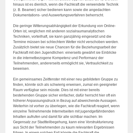
hinaus ist es dienlich, wenn die Fachkraft die verwendete Technik
(z. B. Beamer) sicher bedienen kann sowie die angedachten
Dokumentations- und Auswertungsverfahren beherrscht.
Die geringe Witterungsabhängigkeit der Erkundung von Online-
Orten ist, verglichen mit anderen sozialraumanalytischen
Techniken, vorteilhaft, sie kann ganzjährig eingesetzt und die
Termine müssen bei schlechtem Wetter nicht verschoben werden.
Zusätzlich bietet sie neue Chancen für die Beziehungsarbeit der
Fachkraft mit den Jugendlichen: einerseits gewährt sie Einblicke
in die internetbezogene Kompetenz und Performanz der
Teilnehmenden, andererseits ermöglicht sie, Vertraulichkeit zu
beweisen.
Ein gemeinsames Zeitfenster mit einer neu gebildeten Gruppe zu
finden, könnte sich als schwierig erweisen, zumal ein geeigneter
Raum verfügbar sein müsste. Dies ist mit einer bereits
bestehenden Gruppe sicher einfacher, dafür herrscht hier oft ein
höherer Anpassungsdruck in Bezug auf abweichende Aussagen.
Weiterhin ist vorher zu überlegen, wie die Fachkraft reagiert, wenn
einzelne Teilnehmende Internetseiten mit jugendgefährdenden
Inhalten aufrufen und damit für alle sichtbar machen. Im
Gegensatz zur Stadtteilbegehung, kann eine Vorstrukturierung
aus Sicht der Teilnehmenden zu kaum relevanten Ergebnissen
führen. In einem solchen Fall könnte die Fachkraft die