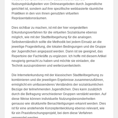
Nutzungshäufigkeiten von Onlineangeboten durch Jugendliche
gerichtet ist, sondern auf ihre spezifische webbasierte räumliche
Praktiken in den von ihnen genutzten virtuellen
Repräsentationsräumen.
Dies sichtbar zu machen, ist mit der hier vorgestellten
Erkundungsverfahren für die virtuellen Sozialräume ebenso
möglich, wie mit der Stadtteilbegehung für die analogen.
Selbstverständlich sollte die Methodik bei jedem Einsatz an die
jeweilige Fragestellung, die lokalen Bedingungen und die Gruppe
der Jugendlichen angepasst werden. Dann ist sie geeignet, das
Repertoire der Fachkräfte zu ergänzen. Ich hoffe mit diesem Artikel
neugierig gemacht zu haben und möchte sie einladen, die
Technik auszuprobieren und weiterzuentwickeln.
Die Interneterkundung mit der klassischen Stadtteilbegehung zu
kombinieren und die jeweiligen Ergebnisse zusammenzuführen,
ermöglicht ein umfassenderes Verständnis der sozialräumlichen
Bezüge der teilnehmenden Jugendlichen. Dies kann zusätzlich
durch die Befragung verschiedener Gruppen verstärkt werden. Auf
diese Weise können individuelle Nutzungsbesonderheiten
genauso wie strukturelle Benachteiligungen erkannt werden. Dies
ist für eine anstehende Konzeptentwicklung ebenso relevant, wie
für ein Praxisforschungsprojekt, bei dem diese Verfahren
verwendet werden.