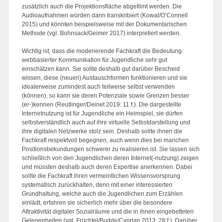
zusätzlich auch die Projektionsfläche abgefilmt werden. Die
Audioaufnahmen würden dann transkribiert (Kowal/O’Connell
2015) und könnten beispielsweise mit der Dokumentarischen
Methode (vgl. Bohnsack/Geimer 2017) interpretiert werden.
Wichtig ist, dass die moderierende Fachkraft die Bedeutung
webbasierter Kommunikation für Jugendliche sehr gut
einschätzen kann. Sie sollte deshalb gut darüber Bescheid
wissen, diese (neuen) Austauschformen funktionieren und sie
idealerweise zumindest auch teilweise selbst verwenden
(können), so kann sie deren Potenziale sowie Grenzen besser
(er-)kennen (Reutlinger/Deinet 2019: 11 f.). Die dargestellte
Internetnutzung ist für Jugendliche ein Heimspiel, sie dürfen
selbstverständlich auch auf ihre virtuelle Selbstdarstellung und
ihre digitalen Netzwerke stolz sein. Deshalb sollte ihnen die
Fachkraft respektvoll begegnen, auch wenn dies bei manchen
Positionsbekundungen schwerer zu realisieren ist. Sie lassen sich
schließlich von den Jugendlichen deren Internet(-nutzung) zeigen
und müssten deshalb auch deren Expertise anerkennen. Dabei
sollte die Fachkraft ihren vermeintlichen Wissensvorsprung
systematisch zurückhalten, denn mit einer interessierten
Grundhaltung, welche auch die Jugendlichen zum Erzählen
einlädt, erfahren sie sicherlich mehr über die besondere
Attraktivität digitaler Sozialräume und die in ihnen eingebetteten
Gelegenheiten (vgl. Früchtel/Budde/Cyprian 2013: 28 f.). Darüber