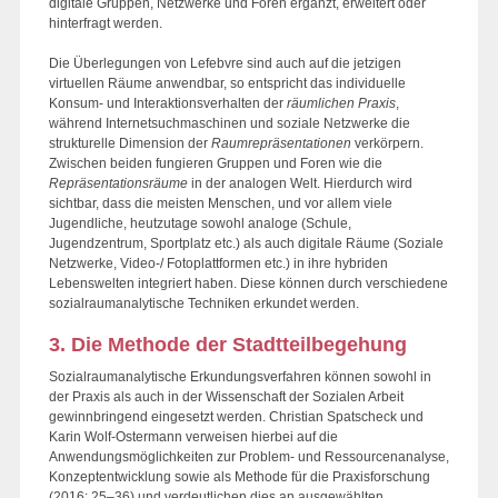
digitale Gruppen, Netzwerke und Foren ergänzt, erweitert oder
hinterfragt werden.
Die Überlegungen von Lefebvre sind auch auf die jetzigen
virtuellen Räume anwendbar, so entspricht das individuelle
Konsum- und Interaktionsverhalten der
räumlichen Praxis
,
während Internetsuchmaschinen und soziale Netzwerke die
strukturelle Dimension der
Raumrepräsentationen
verkörpern.
Zwischen beiden fungieren Gruppen und Foren wie die
Repräsentationsräume
in der analogen Welt. Hierdurch wird
sichtbar, dass die meisten Menschen, und vor allem viele
Jugendliche, heutzutage sowohl analoge (Schule,
Jugendzentrum, Sportplatz etc.) als auch digitale Räume (Soziale
Netzwerke, Video-/ Fotoplattformen etc.) in ihre hybriden
Lebenswelten integriert haben. Diese können durch verschiedene
sozialraumanalytische Techniken erkundet werden.
3. Die Methode der Stadtteilbegehung
Sozialraumanalytische Erkundungsverfahren können sowohl in
der Praxis als auch in der Wissenschaft der Sozialen Arbeit
gewinnbringend eingesetzt werden. Christian Spatscheck und
Karin Wolf-Ostermann verweisen hierbei auf die
Anwendungsmöglichkeiten zur Problem- und Ressourcenanalyse,
Konzeptentwicklung sowie als Methode für die Praxisforschung
(2016: 25–36) und verdeutlichen dies an ausgewählten