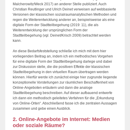
Malcherowitz/Weck 2017) an anderer Stelle publiziert. Auch
Christian Reutlinger und Ulrich Deinet verweisen auf webbasierte
Versionen der klassischen sozialraumanalytischen Methoden und
regen die Weiterentwicklung anderer an, beispielsweise als eine
digitale Form der Stadtteilbegehung (2019: 11), die als
Weiterentwicklung der ursprünglichen Form der
Stadtteilbegehung (vgl. Deinet/Krisch 2009) betrachtet werden
kann.
An diese Bedarfsfeststellung schließe ich mich mit dem hier
vorliegenden Beitrag an, indem ich ein methodisches Vorgehen
für eine digitale Form der Stadtteilbegehung darlege und dabei
zur Diskussion stelle, die die positiven Effekte der klassischen
Stadteilbegehung in den virtuellen Raum übertragen werden
können. Hierfür werde ich zunächst einige hier zugrunde liegende
konzeptionelle Vorstellungen zur räumlichen Beschaffenheit von
Online-Angeboten erläutern und dann die analoge
Stadtteilbegehung beschreiben. Auf dieser aufbauend entwerfe
ich dann ein methodisch geleitetes Verfahren für die „Erkundung
von Online-Orten“. Abschließend fasse ich die zentralen Aussagen
zusammen und gebe einen Ausblick.
2. Online-Angebote im Internet: Medien
oder soziale Räume?