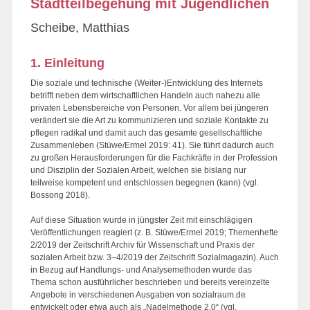
Stadtteilbegehung mit Jugendlichen
Scheibe, Matthias
1. Einleitung
Die soziale und technische (Weiter-)Entwicklung des Internets
betrifft neben dem wirtschaftlichen Handeln auch nahezu alle
privaten Lebensbereiche von Personen. Vor allem bei jüngeren
verändert sie die Art zu kommunizieren und soziale Kontakte zu
pflegen radikal und damit auch das gesamte gesellschaftliche
Zusammenleben (Stüwe/Ermel 2019: 41). Sie führt dadurch auch
zu großen Herausforderungen für die Fachkräfte in der Profession
und Disziplin der Sozialen Arbeit, welchen sie bislang nur
teilweise kompetent und entschlossen begegnen (kann) (vgl.
Bossong 2018).
Auf diese Situation wurde in jüngster Zeit mit einschlägigen
Veröffentlichungen reagiert (z. B. Stüwe/Ermel 2019; Themenhefte
2/2019 der Zeitschrift Archiv für Wissenschaft und Praxis der
sozialen Arbeit bzw. 3–4/2019 der Zeitschrift Sozialmagazin). Auch
in Bezug auf Handlungs- und Analysemethoden wurde das
Thema schon ausführlicher beschrieben und bereits vereinzelte
Angebote in verschiedenen Ausgaben von sozialraum.de
entwickelt oder etwa auch als „Nadelmethode 2.0“ (vgl.