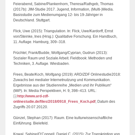
Feierabend, Sabine/Plankenhorn, Theresa/Rathgeb, Thomas
(2017b): JIM-Studie 2017. Jugend, Information, (Multi-)Media.
Basisstudie zum Medienumgang 12- bis 19-Jähriger in
Deutschland. Stuttgart.
Flick, Uwe (2015): Triangulation. In: Flick, Uwe/Kardorff, Ernst
von/Steinke, Ines (Hrsg.): Qualitative Forschung. Ein Handbuch,
11. Auflage. Hamburg, 309–318.
Früchtel, Frank/Budde, Wolfgang/Cyprian, Gudrun (2013):
Sozialer Raum und Soziale Arbeit. Fieldbook: Methoden und
Techniken, 3. Auflage. Wiesbaden.
Frees, Beate/Koch, Wolfgang (2019): ARD/ZDF Onlinestudie2018:
Zuwachs bei medialer Internetnutzung und Kommunikation.
Ergebnisse aus der Studienreihe „Medien und ihr Publikum“
(MiP). In: Media Perspektiven, H. 9, 398–413. URL:
http://www.ard-zdf-
onlinestudie.de/files/2018/0918_Frees_Koch.pdf
, Datum des
Zugriffs 20.07.20120.
Günzel, Stephan (2017): Raum. Eine kulturwissenschaftliche
Einführung. Bielefeld.
Kowal, Sabine/O’Connell, Daniel C. (2015): Zur Transkription von