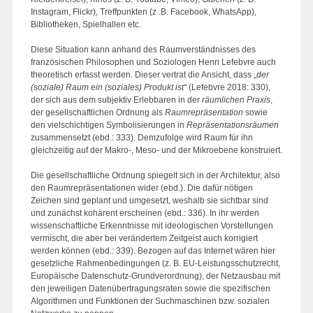
Instagram, Flickr), Treffpunkten (z .B. Facebook, WhatsApp),
Bibliotheken, Spielhallen etc.
Diese Situation kann anhand des Raumverständnisses des
französischen Philosophen und Soziologen Henri Lefebvre auch
theoretisch erfasst werden. Dieser vertrat die Ansicht, dass „
der
(soziale) Raum ein (soziales) Produkt ist“
(Lefebvre 2018: 330),
der sich aus dem subjektiv Erlebbaren in der
räumlichen Praxis
,
der gesellschaftlichen Ordnung als
Raumrepräsentation
sowie
den vielschichtigen Symbolisierungen in
Repräsentationsräumen
zusammensetzt (ebd.: 333). Demzufolge wird Raum für ihn
gleichzeitig auf der Makro-, Meso- und der Mikroebene konstruiert.
Die gesellschaftliche Ordnung spiegelt sich in der Architektur, also
den Raumrepräsentationen wider (ebd.). Die dafür nötigen
Zeichen sind geplant und umgesetzt, weshalb sie sichtbar sind
und zunächst kohärent erscheinen (ebd.: 336). In ihr werden
wissenschaftliche Erkenntnisse mit ideologischen Vorstellungen
vermischt, die aber bei verändertem Zeitgeist auch korrigiert
werden können (ebd.: 339). Bezogen auf das Internet wären hier
gesetzliche Rahmenbedingungen (z. B. EU-Leistungsschutzrecht,
Europäische Datenschutz-Grundverordnung), der Netzausbau mit
den jeweiligen Datenübertragungsraten sowie die spezifischen
Algorithmen und Funktionen der Suchmaschinen bzw. sozialen