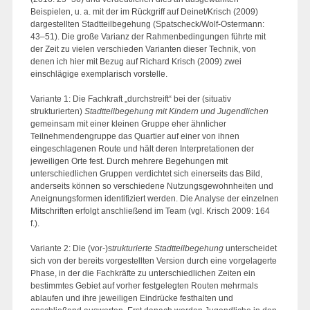
Beispielen, u. a. mit der im Rückgriff auf Deinet/Krisch (2009)
dargestellten Stadtteilbegehung (Spatscheck/Wolf-Ostermann:
43–51). Die große Varianz der Rahmenbedingungen führte mit
der Zeit zu vielen verschieden Varianten dieser Technik, von
denen ich hier mit Bezug auf Richard Krisch (2009) zwei
einschlägige exemplarisch vorstelle.
Variante 1: Die Fachkraft „durchstreift“ bei der (situativ
strukturierten)
Stadtteilbegehung mit Kindern und Jugendlichen
gemeinsam mit einer kleinen Gruppe eher ähnlicher
Teilnehmendengruppe das Quartier auf einer von ihnen
eingeschlagenen Route und hält deren Interpretationen der
jeweiligen Orte fest. Durch mehrere Begehungen mit
unterschiedlichen Gruppen verdichtet sich einerseits das Bild,
anderseits können so verschiedene Nutzungsgewohnheiten und
Aneignungsformen identifiziert werden. Die Analyse der einzelnen
Mitschriften erfolgt anschließend im Team (vgl. Krisch 2009: 164
f.).
Variante 2: Die (vor-)s
trukturierte Stadtteilbegehung
unterscheidet
sich von der bereits vorgestellten Version durch eine vorgelagerte
Phase, in der die Fachkräfte zu unterschiedlichen Zeiten ein
bestimmtes Gebiet auf vorher festgelegten Routen mehrmals
ablaufen und ihre jeweiligen Eindrücke festhalten und