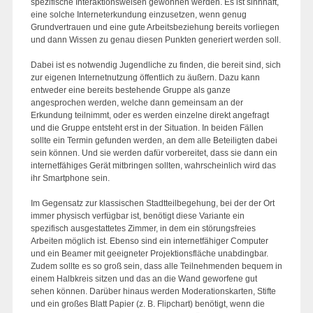
spezifische Interaktionsweisen gewonnen werden. Es ist sinnhaft,
eine solche Interneterkundung einzusetzen, wenn genug
Grundvertrauen und eine gute Arbeitsbeziehung bereits vorliegen
und dann Wissen zu genau diesen Punkten generiert werden soll.
Dabei ist es notwendig Jugendliche zu finden, die bereit sind, sich
zur eigenen Internetnutzung öffentlich zu äußern. Dazu kann
entweder eine bereits bestehende Gruppe als ganze
angesprochen werden, welche dann gemeinsam an der
Erkundung teilnimmt, oder es werden einzelne direkt angefragt
und die Gruppe entsteht erst in der Situation. In beiden Fällen
sollte ein Termin gefunden werden, an dem alle Beteiligten dabei
sein können. Und sie werden dafür vorbereitet, dass sie dann ein
internetfähiges Gerät mitbringen sollten, wahrscheinlich wird das
ihr Smartphone sein.
Im Gegensatz zur klassischen Stadtteilbegehung, bei der der Ort
immer physisch verfügbar ist, benötigt diese Variante ein
spezifisch ausgestattetes Zimmer, in dem ein störungsfreies
Arbeiten möglich ist. Ebenso sind ein internetfähiger Computer
und ein Beamer mit geeigneter Projektionsfläche unabdingbar.
Zudem sollte es so groß sein, dass alle Teilnehmenden bequem in
einem Halbkreis sitzen und das an die Wand geworfene gut
sehen können. Darüber hinaus werden Moderationskarten, Stifte
und ein großes Blatt Papier (z. B. Flipchart) benötigt, wenn die