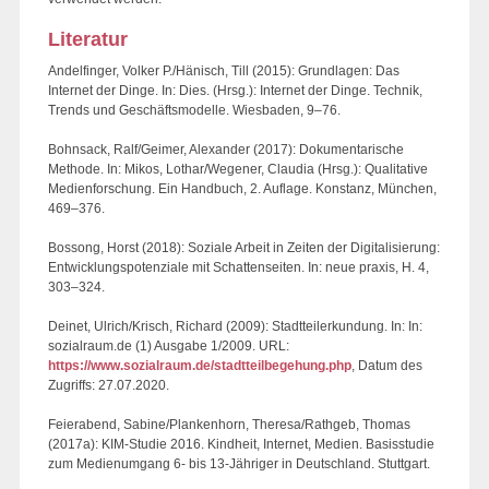
Literatur
Andelfinger, Volker P./Hänisch, Till (2015): Grundlagen: Das
Internet der Dinge. In: Dies. (Hrsg.): Internet der Dinge. Technik,
Trends und Geschäftsmodelle. Wiesbaden, 9–76.
Bohnsack, Ralf/Geimer, Alexander (2017): Dokumentarische
Methode. In: Mikos, Lothar/Wegener, Claudia (Hrsg.): Qualitative
Medienforschung. Ein Handbuch, 2. Auflage. Konstanz, München,
469–376.
Bossong, Horst (2018): Soziale Arbeit in Zeiten der Digitalisierung:
Entwicklungspotenziale mit Schattenseiten. In: neue praxis, H. 4,
303–324.
Deinet, Ulrich/Krisch, Richard (2009): Stadtteilerkundung. In: In:
sozialraum.de (1) Ausgabe 1/2009. URL:
https://www.sozialraum.de/stadtteilbegehung.php
, Datum des
Zugriffs: 27.07.2020.
Feierabend, Sabine/Plankenhorn, Theresa/Rathgeb, Thomas
(2017a): KIM-Studie 2016. Kindheit, Internet, Medien. Basisstudie
zum Medienumgang 6- bis 13-Jähriger in Deutschland. Stuttgart.