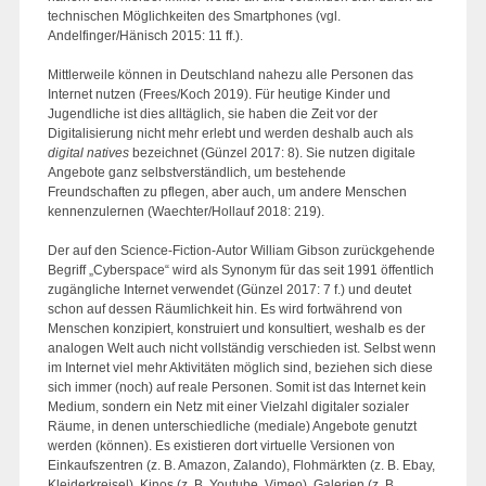
technischen Möglichkeiten des Smartphones (vgl.
Andelfinger/Hänisch 2015: 11 ff.).
Mittlerweile können in Deutschland nahezu alle Personen das
Internet nutzen (Frees/Koch 2019). Für heutige Kinder und
Jugendliche ist dies alltäglich, sie haben die Zeit vor der
Digitalisierung nicht mehr erlebt und werden deshalb auch als
digital natives
bezeichnet (Günzel 2017: 8). Sie nutzen digitale
Angebote ganz selbstverständlich, um bestehende
Freundschaften zu pflegen, aber auch, um andere Menschen
kennenzulernen (Waechter/Hollauf 2018: 219).
Der auf den Science-Fiction-Autor William Gibson zurückgehende
Begriff „Cyberspace“ wird als Synonym für das seit 1991 öffentlich
zugängliche Internet verwendet (Günzel 2017: 7 f.) und deutet
schon auf dessen Räumlichkeit hin. Es wird fortwährend von
Menschen konzipiert, konstruiert und konsultiert, weshalb es der
analogen Welt auch nicht vollständig verschieden ist. Selbst wenn
im Internet viel mehr Aktivitäten möglich sind, beziehen sich diese
sich immer (noch) auf reale Personen. Somit ist das Internet kein
Medium, sondern ein Netz mit einer Vielzahl digitaler sozialer
Räume, in denen unterschiedliche (mediale) Angebote genutzt
werden (können). Es existieren dort virtuelle Versionen von
Einkaufszentren (z. B. Amazon, Zalando), Flohmärkten (z. B. Ebay,
Kleiderkreisel), Kinos (z. B. Youtube, Vimeo), Galerien (z. B.