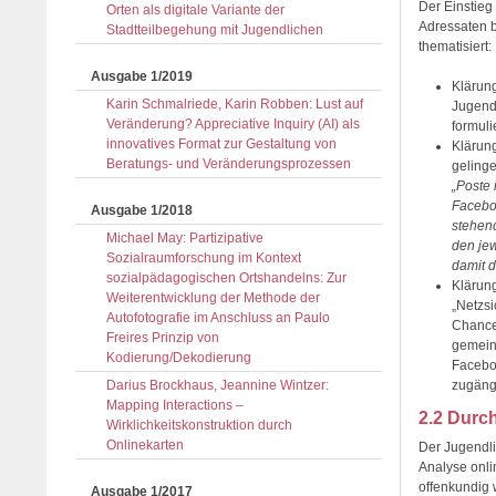
Der Einstieg
Orten als digitale Variante der
Adressaten b
Stadtteilbegehung mit Jugendlichen
thematisiert:
Ausgabe 1/2019
Klärung
Karin Schmalriede, Karin Robben: Lust auf
Jugend
Veränderung? Appreciative Inquiry (AI) als
formuli
innovatives Format zur Gestaltung von
Klärun
Beratungs- und Veränderungs­prozessen
gelinge
„Poste 
Faceboo
Ausgabe 1/2018
stehend
Michael May: Partizipative
den jew
Sozialraumforschung im Kontext
damit d
sozialpädagogischen Ortshandelns: Zur
Klärun
Weiterentwicklung der Methode der
„Netzsi
Autofotografie im Anschluss an Paulo
Chancen
Freires Prinzip von
gemeins
Kodierung/Dekodierung
Facebo
Darius Brockhaus, Jeannine Wintzer:
zugäng
Mapping Interactions –
2.2 Durc
Wirklichkeitskonstruktion durch
Onlinekarten
Der Jugendli
Analyse onli
offenkundig 
Ausgabe 1/2017