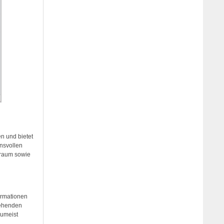
n und bietet
nsvollen
lraum sowie
ormationen
gehenden
zumeist