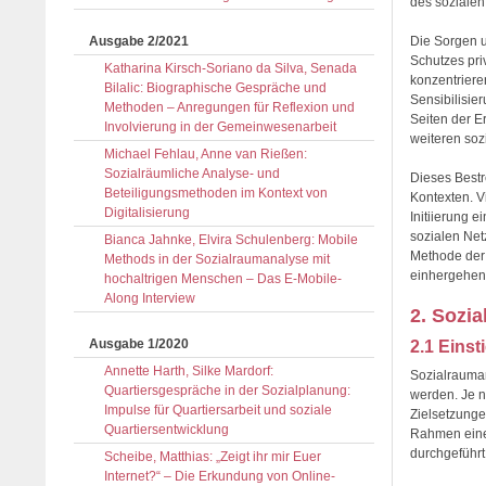
des sozialen
Ausgabe 2/2021
Die Sorgen un
Schutzes pr
Katharina Kirsch-Soriano da Silva, Senada
konzentriere
Bilalic: Biographische Gespräche und
Sensibilisie
Methoden – Anregungen für Reflexion und
Seiten der 
Involvierung in der Gemeinwesenarbeit
weiteren soz
Michael Fehlau, Anne van Rießen:
Sozialräumliche Analyse- und
Dieses Bestr
Beteiligungsmethoden im Kontext von
Kontexten. V
Digitalisierung
Initiierung 
sozialen Net
Bianca Jahnke, Elvira Schulenberg: Mobile
Methode der
Methods in der Sozialraumanalyse mit
einhergehend
hochaltrigen Menschen – Das E-Mobile-
Along Interview
2. Sozi
Ausgabe 1/2020
2.1 Einst
Annette Harth, Silke Mardorf:
Sozialrauma
Quartiersgespräche in der Sozialplanung:
werden. Je n
Impulse für Quartiersarbeit und soziale
Zielsetzunge
Quartiersentwicklung
Rahmen eines
durchgeführt
Scheibe, Matthias: „Zeigt ihr mir Euer
Internet?“ – Die Erkundung von Online-