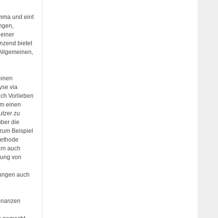
mma und eint
ngen,
 einer
nzend bietet
 Allgemeinen,
einen
se via
uch Vorlieben
um einen
utzer zu
ber die
zum Beispiel
Methode
ern auch
lung von
gungen auch
sonanzen