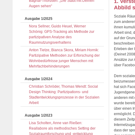
1. Vers
Baghai-Thordsen: „Die Stadt mit Deinen
Augen sehen“
Abbild 
Soziale Räum
Ausgabe 1/2025
zum anderen 
Nora Sellner, Guido Heuel, Werner
ihnen kumuli
Schönig: GPS-Tracking als Methode zur
Arbeit sind,
partizipativen Analyse des
auf der Grun
Raumnutzungsverhaltens
beschreiben 
Erleben der
Anton Tietze, Bianca Skora, Miriam Hornik:
(Deinet 2008
Partizipative Methoden zur Erforschung der
Ansätze zur 
Wohnbedürfnisse junger Menschen mit
über Faceboo
Mehrfachbehinderungen
Dem sozialen
Ausgabe 1/2024
beizumessen
Christian Schröder, Thomas Wendt: Social
hat sich Fac
Design Thinking: Partizipations- und
Jugendgenera
Stadtentwicklungsprozesse in der Sozialen
anderen mit
Arbeit
wurde bereit
über einen I
ermöglicht. 
Ausgabe 1/2023
diesem Zeitp
Lisa Scholten, Anne van Rießen:
Internetzuga
Reallabore als methodisches Setting der
dass der spo
Sozialraumforschung und -entwicklung