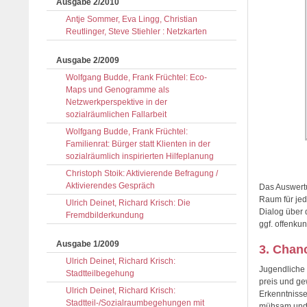
Ausgabe 2/2010
Antje Sommer, Eva Lingg, Christian
Reutlinger, Steve Stiehler : Netzkarten
Ausgabe 2/2009
Wolfgang Budde, Frank Früchtel: Eco-
Maps und Genogramme als
Netzwerkperspektive in der
sozialräumlichen Fallarbeit
Wolfgang Budde, Frank Früchtel:
Familienrat: Bürger statt Klienten in der
sozialräumlich inspirierten Hilfeplanung
Christoph Stoik: Aktivierende Befragung /
Aktivierendes Gespräch
Das Auswertu
Raum für jed
Ulrich Deinet, Richard Krisch: Die
Dialog über
Fremdbilderkundung
ggf. offenku
Ausgabe 1/2009
3. Chanc
Ulrich Deinet, Richard Krisch:
Jugendliche 
Stadtteilbegehung
preis und ge
Ulrich Deinet, Richard Krisch:
Erkenntnisse
Stadtteil-/Sozialraumbegehungen mit
mühsam und m