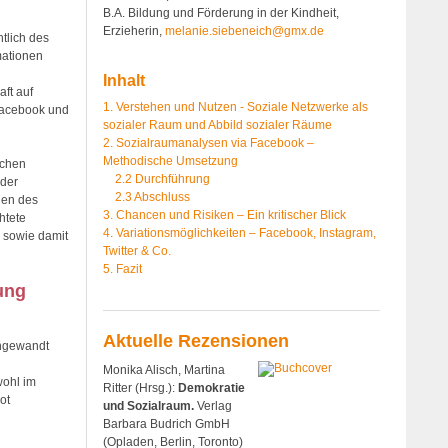
B.A. Bildung und Förderung in der Kindheit,
Erzieherin,
melanie.siebeneich@gmx.de
htlich des
mationen
Inhalt
ft auf
1. Verstehen und Nutzen - Soziale Netzwerke als
Facebook und
sozialer Raum und Abbild sozialer Räume
2. Sozialraumanalysen via Facebook –
Methodische Umsetzung
schen
2.2 Durchführung
 der
2.3 Abschluss
nen des
3. Chancen und Risiken – Ein kritischer Blick
htete
4. Variationsmöglichkeiten – Facebook, Instagram,
 sowie damit
Twitter & Co.
5. Fazit
ung
Aktuelle Rezensionen
angewandt
Monika Alisch, Martina
wohl im
Ritter (Hrsg.):
Demokratie
ot
und Sozialraum.
Verlag
Barbara Budrich GmbH
(Opladen, Berlin, Toronto)