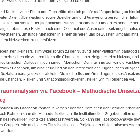
 Netzwerkes im Alltag der jungen Menschen befördert.
d Kritiken vieler Eltern und Fachkräfte, die sich primär auf Fragestellungen hinsic
ivater Daten, Überwachung sowie Speicherung und Auswertung persönlicher Infor
n, teilen nur wenige der jugendlichen Nutzer. Entsprechend bedarf es neben einer
rung für ebendiese Risiken auch einer Offenheit und Auseinandersetzungsbereitscha
Erwachsenen, um junge Menschen in einem sicheren und bewussten Umgang mit 
ialen Netzwerken zu unterstützen.
eben steht keinesfalls im Widerspruch zu der Nutzung jener Plattform in pädagogi
ielmehr sehen die Autoren hierin die Chance zu einer zielgerichteten Nutzung und
eines kritischen Dialogs mit den jungen Menschen. Demnach nutzen wir die Funktio
zwerks Facebook, um eine neue und an den Interessen der Jugendlichen ausgeric
 Sozialraumanalyse zu entwickeln. Die methodischen Grundlagen dieses Ansatzes
e Chancen, Risiken und Variationsmöglichkeiten, stellen wir im Folgenden vor.
alraumanalysen via Facebook – Methodische Umsetz
ieg
nalysen via Facebook können in verschiedensten Bereichen der Sozialen Arbeit 
ach Rahmen kann die Methode flexibel an die institutionellen Gegebenheiten und
n des jeweiligen Kontextes angepasst werden. So kann die Facebook-Analyse so
 Gruppen- wie auch eines Einzelsettings, als Projekt- oder obligatorisches Angeb
 werden.