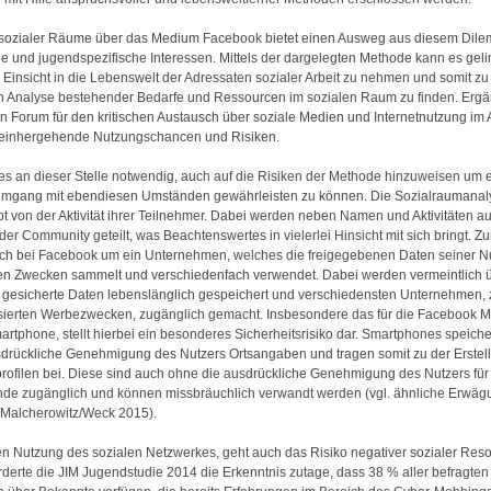
 sozialer Räume über das Medium Facebook bietet einen Ausweg aus diesem Dile
 und jugendspezifische Interessen. Mittels der dargelegten Methode kann es geli
 Einsicht in die Lebenswelt der Adressaten sozialer Arbeit zu nehmen und somit zu
 Analyse bestehender Bedarfe und Ressourcen im sozialen Raum zu finden. Ergä
in Forum für den kritischen Austausch über soziale Medien und Internetnutzung im
 einhergehende Nutzungschancen und Risiken.
es an dieser Stelle notwendig, auch auf die Risiken der Methode hinzuweisen um 
mgang mit ebendiesen Umständen gewährleisten zu können. Die Sozialraumanaly
t von der Aktivität ihrer Teilnehmer. Dabei werden neben Namen und Aktivitäten a
 der Community geteilt, was Beachtenswertes in vielerlei Hinsicht mit sich bringt. Z
ich bei Facebook um ein Unternehmen, welches die freigegebenen Daten seiner N
en Zwecken sammelt und verschiedenfach verwendet. Dabei werden vermeintlich ü
 gesicherte Daten lebenslänglich gespeichert und verschiedensten Unternehmen, 
isierten Werbezwecken, zugänglich gemacht. Insbesondere das für die Facebook 
artphone, stellt hierbei ein besonderes Sicherheitsrisiko dar. Smartphones speich
drückliche Genehmigung des Nutzers Ortsangaben und tragen somit zu der Erstel
filen bei. Diese sind auch ohne die ausdrückliche Genehmigung des Nutzers für
de zugänglich und können missbräuchlich verwandt werden (vgl. ähnliche Erwä
Malcherowitz/Weck 2015).
ven Nutzung des sozialen Netzwerkes, geht auch das Risiko negativer sozialer Re
örderte die JIM Jugendstudie 2014 die Erkenntnis zutage, dass 38 % aller befragten