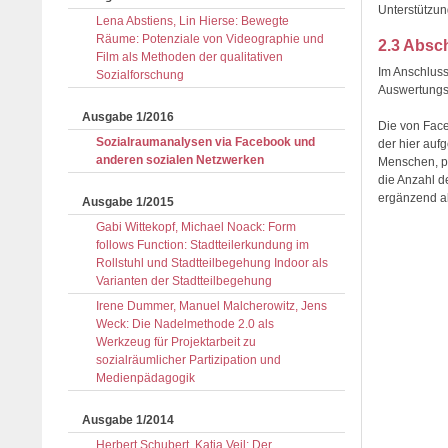
Unterstützun
Lena Abstiens, Lin Hierse: Bewegte
Räume: Potenziale von Videographie und
2.3 Absc
Film als Methoden der qualitativen
Im Anschlus
Sozialforschung
Auswertung
Ausgabe 1/2016
Die von Face
Sozialraumanalysen via Facebook und
der hier auf
anderen sozialen Netzwerken
Menschen, p
die Anzahl d
ergänzend ab
Ausgabe 1/2015
Gabi Wittekopf, Michael Noack: Form
follows Function: Stadtteilerkundung im
Rollstuhl und Stadtteilbegehung Indoor als
Varianten der Stadtteilbegehung
Irene Dummer, Manuel Malcherowitz, Jens
Weck: Die Nadelmethode 2.0 als
Werkzeug für Projektarbeit zu
sozialräumlicher Partizipation und
Medienpädagogik
Ausgabe 1/2014
Herbert Schubert, Katja Veil: Der