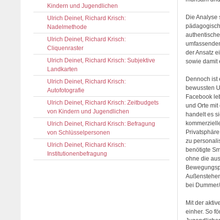
Kindern und Jugendlichen
Die Analyse
Ulrich Deinet, Richard Krisch:
pädagogische
Nadelmethode
authentische
Ulrich Deinet, Richard Krisch:
umfassenden
Cliquenraster
der Ansatz e
Ulrich Deinet, Richard Krisch: Subjektive
sowie damit
Landkarten
Dennoch ist 
Ulrich Deinet, Richard Krisch:
bewussten U
Autofotografie
Facebook leb
Ulrich Deinet, Richard Krisch: Zeitbudgets
und Orte mit
von Kindern und Jugendlichen
handelt es s
kommerziell
Ulrich Deinet, Richard Krisch: Befragung
Privatsphäre
von Schlüsselpersonen
zu personal
Ulrich Deinet, Richard Krisch:
benötigte Sm
Institutionenbefragung
ohne die aus
Bewegungspro
Außenstehen
bei Dummer/
Mit der akti
einher. So f