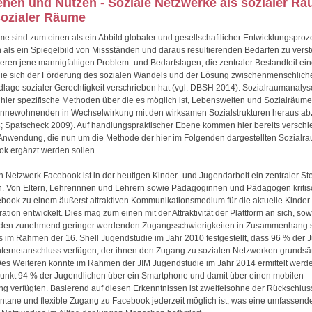
tehen und Nutzen - Soziale Netzwerke als sozialer R
sozialer Räume
e sind zum einen als ein Abbild globaler und gesellschaftlicher Entwicklungspro
als ein Spiegelbild von Missständen und daraus resultierenden Bedarfen zu verst
eren jene mannigfaltigen Problem- und Bedarfslagen, die zentraler Bestandteil ein
 die sich der Förderung des sozialen Wandels und der Lösung zwischenmenschlic
dlage sozialer Gerechtigkeit verschrieben hat (vgl. DBSH 2014). Sozialraumanaly
hier spezifische Methoden über die es möglich ist, Lebenswelten und Sozialräum
 Innewohnenden in Wechselwirkung mit den wirksamen Sozialstrukturen heraus ab
; Spatscheck 2009). Auf handlungspraktischer Ebene kommen hier bereits verschi
Anwendung, die nun um die Methode der hier im Folgenden dargestellten Sozialr
k ergänzt werden sollen.
 Netzwerk Facebook ist in der heutigen Kinder- und Jugendarbeit ein zentraler St
. Von Eltern, Lehrerinnen und Lehrern sowie Pädagoginnen und Pädagogen kritis
ebook zu einem äußerst attraktiven Kommunikationsmedium für die aktuelle Kinder
tion entwickelt. Dies mag zum einen mit der Attraktivität der Plattform an sich, so
 den zunehmend geringer werdenden Zugangsschwierigkeiten in Zusammenhang 
s im Rahmen der 16. Shell Jugendstudie im Jahr 2010 festgestellt, dass 96 % der 
nternetanschluss verfügen, der ihnen den Zugang zu sozialen Netzwerken grundsät
Des Weiteren konnte im Rahmen der JIM Jugendstudie im Jahr 2014 ermittelt werd
unkt 94 % der Jugendlichen über ein Smartphone und damit über einen mobilen
ng verfügten. Basierend auf diesen Erkenntnissen ist zweifelsohne der Rückschlus
ntane und flexible Zugang zu Facebook jederzeit möglich ist, was eine umfassen