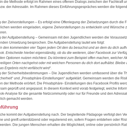
 in die Methode erfolgt im Rahmen eines offenen Dialogs zwischen der Fachkraft 
zw. der Adressatin. Im Rahmen dieses Einführungsgespräches werden die folgend
 der Zielvorstellungen – Es erfolgt eine Offenlegung der Zielsetzungen durch die F
lichen werden eingeladen, eigene Zielvorstellungen zu entwickeln und Wünsche 
eren.
g der Aufgabenstellung – Gemeinsam mit den Jugendlichen werden die Vorausset
nden Umsetzung besprochen. Die Aufgabenstellung lautet wie folgt:
in den kommenden vier Tagen jeden Ort den du besuchst und an dem du dich aufhä
k. Entscheide hierbei eigenständig, ob du die weiteren, über Facebook zur Verf
en Optionen nutzen möchtest. Du könntest zum Beispiel offen machen, welcher Akt
eiligen Orten nachgehst oder mit welchen Personen du dich dort aufhältst. Bleibe 
as Ergebnis nicht verfälscht wird“.
g der Sicherheitsbestimmungen – Die Jugendlichen werden umfassend über die 
cherheit“ und „Privatsphäre-Einstellungen“ aufgeklärt. Gemeinsam werden die Ris
 der Methode erörtert. Die Privatsphäre- Einstellungen des Facebook Profils wer
am geprüft und angepasst. In diesem Kontext wird vorab festgelegt, welche Infor
ok-Analyse für die gesamte Netzcommunity oder nur für Freunde und den Adressat
lich gemacht werden.
hführung
che kommt der Aufgabenstellung nach. Der begleitende Pädagoge verfolgt den Ver
ne und greift unterstützend oder regulierend ein, sofern Fragen entstehen oder Ris
werden. Die jungen Menschen erhalten die Möglichkeit, online oder persönlich Ra