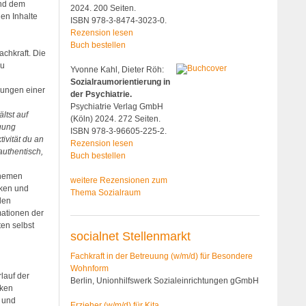
und dem
2024. 200 Seiten.
en Inhalte
ISBN 978-3-8474-3023-0.
Rezension lesen
Buch bestellen
achkraft. Die
zu
Yvonne Kahl, Dieter Röh:
Sozialraumorientierung in
zungen einer
der Psychiatrie.
Psychiatrie Verlag GmbH
ltst auf
(Köln) 2024. 272 Seiten.
ügung
ISBN 978-3-96605-225-2.
ivität du an
Rezension lesen
authentisch,
Buch bestellen
Themen
weitere Rezensionen zum
iken und
Thema Sozialraum
den
mationen der
en selbst
socialnet Stellenmarkt
Fachkraft in der Betreuung (w/m/d) für Besondere
Wohnform
lauf der
Berlin, Unionhilfswerk Sozialeinrichtungen gGmbH
iken
t und
Erzieher (w/m/d) für Kita