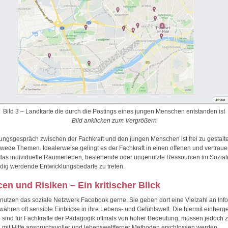
Bild 3 – Landkarte die durch die Postings eines jungen Menschen entstanden ist
Bild anklicken zum Vergrößern
ngsgespräch zwischen der Fachkraft und den jungen Menschen ist frei zu gestalte
wede Themen. Idealerweise gelingt es der Fachkraft in einen offenen und vertraue
 das individuelle Raumerleben, bestehende oder ungenutzte Ressourcen im Sozia
ndig werdende Entwicklungsbedarfe zu treten.
en und Risiken – Ein kritischer Blick
nutzen das soziale Netzwerk Facebook gerne. Sie geben dort eine Vielzahl an Inf
währen oft sensible Einblicke in ihre Lebens- und Gefühlswelt. Die hiermit einher
 sind für Fachkräfte der Pädagogik oftmals von hoher Bedeutung, müssen jedoch 
it Hilfe anspruchsvoller und lebensweltferner Methoden erschlossen werden.