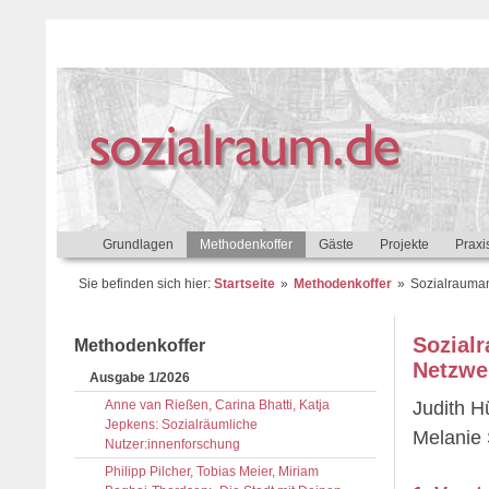
Grundlagen
Methodenkoffer
Gäste
Projekte
Praxi
Sie befinden sich hier:
Startseite
Methodenkoffer
Sozialrauman
Sozial
Methodenkoffer
Netzwe
Ausgabe 1/2026
Anne van Rießen, Carina Bhatti, Katja
Judith H
Jepkens: Sozialräumliche
Melanie 
Nutzer:innenforschung
Philipp Pilcher, Tobias Meier, Miriam