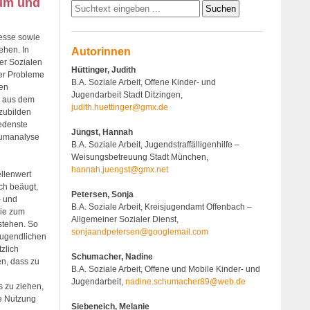
aum und
zesse sowie
ehen. In
Autorinnen
er Sozialen
Hüttinger, Judith
her Probleme
B.A. Soziale Arbeit, Offene Kinder- und
sen
Jugendarbeit Stadt Ditzingen,
e aus dem
judith.huettinger@gmx.de
zubilden
edenste
Jüngst, Hannah
aumanalyse
B.A. Soziale Arbeit, Jugendstraffälligenhilfe –
Weisungsbetreuung Stadt München,
hannah.juengst@gmx.net
ellenwert
ch beäugt,
Petersen, Sonja
- und
B.A. Soziale Arbeit, Kreisjugendamt Offenbach –
wie zum
Allgemeiner Sozialer Dienst,
stehen. So
sonjaandpetersen@googlemail.com
Jugendlichen
zlich
Schumacher, Nadine
en, dass zu
B.A. Soziale Arbeit, Offene und Mobile Kinder- und
Jugendarbeit,
nadine.schumacher89@web.de
s zu ziehen,
de Nutzung
Siebeneich, Melanie