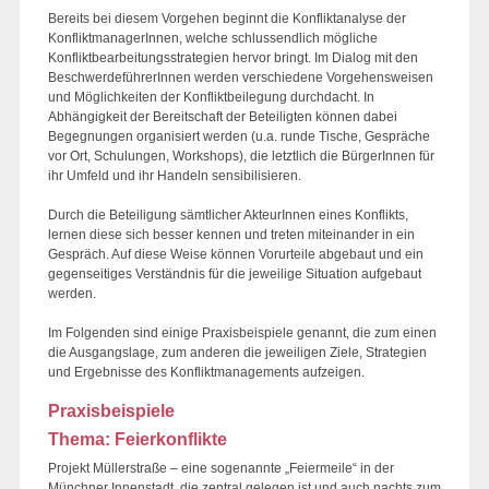
Bereits bei diesem Vorgehen beginnt die Konfliktanalyse der
KonfliktmanagerInnen, welche schlussendlich mögliche
Konfliktbearbeitungsstrategien hervor bringt. Im Dialog mit den
BeschwerdeführerInnen werden verschiedene Vorgehensweisen
und Möglichkeiten der Konfliktbeilegung durchdacht. In
Abhängigkeit der Bereitschaft der Beteiligten können dabei
Begegnungen organisiert werden (u.a. runde Tische, Gespräche
vor Ort, Schulungen, Workshops), die letztlich die BürgerInnen für
ihr Umfeld und ihr Handeln sensibilisieren.
Durch die Beteiligung sämtlicher AkteurInnen eines Konflikts,
lernen diese sich besser kennen und treten miteinander in ein
Gespräch. Auf diese Weise können Vorurteile abgebaut und ein
gegenseitiges Verständnis für die jeweilige Situation aufgebaut
werden.
Im Folgenden sind einige Praxisbeispiele genannt, die zum einen
die Ausgangslage, zum anderen die jeweiligen Ziele, Strategien
und Ergebnisse des Konfliktmanagements aufzeigen.
Praxisbeispiele
Thema: Feierkonflikte
Projekt Müllerstraße – eine sogenannte „Feiermeile“ in der
Münchner Innenstadt, die zentral gelegen ist und auch nachts zum