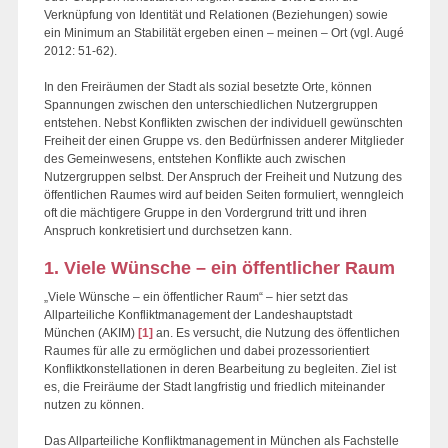
Verknüpfung von Identität und Relationen (Beziehungen) sowie
ein Minimum an Stabilität ergeben einen – meinen – Ort (vgl. Augé
2012: 51-62).
In den Freiräumen der Stadt als sozial besetzte Orte, können
Spannungen zwischen den unterschiedlichen Nutzergruppen
entstehen. Nebst Konflikten zwischen der individuell gewünschten
Freiheit der einen Gruppe vs. den Bedürfnissen anderer Mitglieder
des Gemeinwesens, entstehen Konflikte auch zwischen
Nutzergruppen selbst. Der Anspruch der Freiheit und Nutzung des
öffentlichen Raumes wird auf beiden Seiten formuliert, wenngleich
oft die mächtigere Gruppe in den Vordergrund tritt und ihren
Anspruch konkretisiert und durchsetzen kann.
1. Viele Wünsche – ein öffentlicher Raum
„Viele Wünsche – ein öffentlicher Raum“ – hier setzt das
Allparteiliche Konfliktmanagement der Landeshauptstadt
München (AKIM)
[1]
an. Es versucht, die Nutzung des öffentlichen
Raumes für alle zu ermöglichen und dabei prozessorientiert
Konfliktkonstellationen in deren Bearbeitung zu begleiten. Ziel ist
es, die Freiräume der Stadt langfristig und friedlich miteinander
nutzen zu können.
Das Allparteiliche Konfliktmanagement in München als Fachstelle