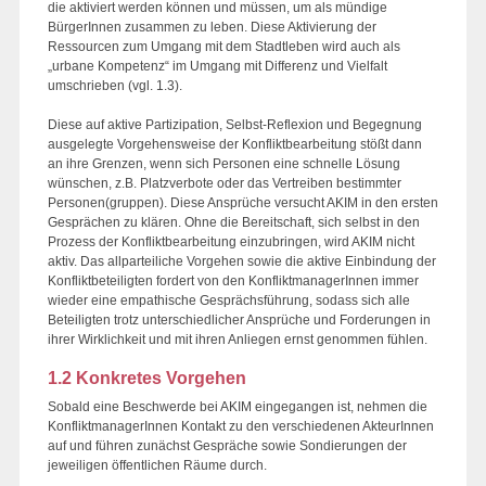
die aktiviert werden können und müssen, um als mündige
BürgerInnen zusammen zu leben. Diese Aktivierung der
Ressourcen zum Umgang mit dem Stadtleben wird auch als
„urbane Kompetenz“ im Umgang mit Differenz und Vielfalt
umschrieben (vgl. 1.3).
Diese auf aktive Partizipation, Selbst-Reflexion und Begegnung
ausgelegte Vorgehensweise der Konfliktbearbeitung stößt dann
an ihre Grenzen, wenn sich Personen eine schnelle Lösung
wünschen, z.B. Platzverbote oder das Vertreiben bestimmter
Personen(gruppen). Diese Ansprüche versucht AKIM in den ersten
Gesprächen zu klären. Ohne die Bereitschaft, sich selbst in den
Prozess der Konfliktbearbeitung einzubringen, wird AKIM nicht
aktiv. Das allparteiliche Vorgehen sowie die aktive Einbindung der
Konfliktbeteiligten fordert von den KonfliktmanagerInnen immer
wieder eine empathische Gesprächsführung, sodass sich alle
Beteiligten trotz unterschiedlicher Ansprüche und Forderungen in
ihrer Wirklichkeit und mit ihren Anliegen ernst genommen fühlen.
1.2 Konkretes Vorgehen
Sobald eine Beschwerde bei AKIM eingegangen ist, nehmen die
KonfliktmanagerInnen Kontakt zu den verschiedenen AkteurInnen
auf und führen zunächst Gespräche sowie Sondierungen der
jeweiligen öffentlichen Räume durch.