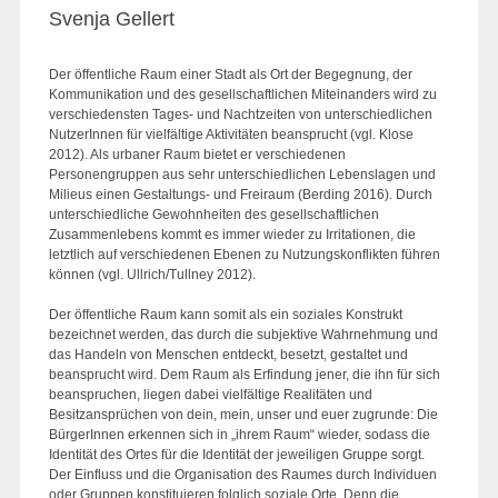
Svenja Gellert
Der öffentliche Raum einer Stadt als Ort der Begegnung, der
Kommunikation und des gesellschaftlichen Miteinanders wird zu
verschiedensten Tages- und Nachtzeiten von unterschiedlichen
NutzerInnen für vielfältige Aktivitäten beansprucht (vgl. Klose
2012). Als urbaner Raum bietet er verschiedenen
Personengruppen aus sehr unterschiedlichen Lebenslagen und
Milieus einen Gestaltungs- und Freiraum (Berding 2016). Durch
unterschiedliche Gewohnheiten des gesellschaftlichen
Zusammenlebens kommt es immer wieder zu Irritationen, die
letztlich auf verschiedenen Ebenen zu Nutzungskonflikten führen
können (vgl. Ullrich/Tullney 2012).
Der öffentliche Raum kann somit als ein soziales Konstrukt
bezeichnet werden, das durch die subjektive Wahrnehmung und
das Handeln von Menschen entdeckt, besetzt, gestaltet und
beansprucht wird. Dem Raum als Erfindung jener, die ihn für sich
beanspruchen, liegen dabei vielfältige Realitäten und
Besitzansprüchen von dein, mein, unser und euer zugrunde: Die
BürgerInnen erkennen sich in „ihrem Raum“ wieder, sodass die
Identität des Ortes für die Identität der jeweiligen Gruppe sorgt.
Der Einfluss und die Organisation des Raumes durch Individuen
oder Gruppen konstituieren folglich soziale Orte. Denn die