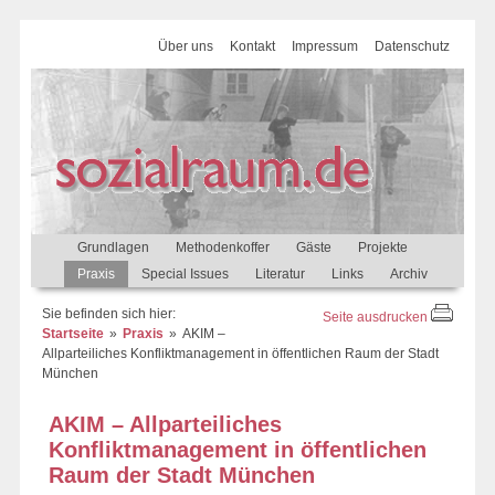
Über uns
Kontakt
Impressum
Datenschutz
Grundlagen
Methodenkoffer
Gäste
Projekte
Praxis
Special Issues
Literatur
Links
Archiv
Sie befinden sich hier:
Seite ausdrucken
Startseite
Praxis
AKIM –
Allparteiliches Konfliktmanagement in öffentlichen Raum der Stadt
München
AKIM – Allparteiliches
Konfliktmanagement in öffentlichen
Raum der Stadt München