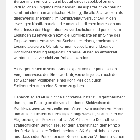
BürgerInnen ermöglicht und bedarf eines respektvollen und
verträglichen Umgangs miteinander. Die Allparteilichkeit beruht
somit auf einer humanistischen Haltung, die alle Sichtweisen als
gleichwertig anerkennt. Im Konfliktverlauf versucht AKIM den
jeweiligen Konfliktparteien die unterschiedlichen Interessen und
Bedürfnisse des Gegenübers zu verdeutlichen und gemeinsam
Lösungen zu entwickeln bzw. die Konfliktparteien im Sinne des
Empowerment-Ansatzes zur Suche nach einer gemeinsamen
Lösung aktivieren. Oftmals können fest gefahrene Ideen der
Konfliktbearbeitung aufgelöst und neue Strategien entwickelt
werden, die zuvor nicht zur Debatte standen.
AKIM grenzt sich in seiner Arbeit explizit von der parteiischen
Vorgehensweise der Streetwork ab, versucht jedoch auch den
schwächeren Positionen eines Konfliktes ggf. durch
StellvertreterInnen eine Stimme zu geben.
Dennoch agiert AKIM nicht als richtende Instanz. Es geht vielmehr
darum, den Beteiligten die verschiedenen Sichtweisen der
Konfliktparteien zu verdeutlichen. Mit rein kommunikativen Mitteln
und auf die Einsicht der Beteiligten angewiesen, ist auch hier die
Abgrenzung zur Polizei deutlich. AKIM hat keine Kontroll- oder
strafrechtlichen Befugnisse, sondern arbeitet nach dem Prinzip
der Freiwilligkeit der TeilnehmerInnen. AKIM geht dabei davon
aus, dass jeder Person eigene Ressourcen zur Verfügung stehen,