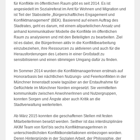
für Konflikte im öffentlichen Raum gibt es seit 2014. Es ist
angesiedelt im Sozialreferat im Amt für Wohnen und Migration und
ist Teil der Stabsstelle „Bürgerschaftliches Engagement und
Konfliktmanagement“ (BEK). Basierend auf einem Auftrag des
Stadtrates, geht es darum, mit einem allparteilichen Ansatz und
anhand kommunikativer Modelle die Konflikte im öffentlichen
Raum zu analysieren und mit den Beteiligten zu bearbeiten. Ziel
ist es dabei, die BürgerInnen aktiv in die Konfliktbearbeitung
einzubeziehen, ihre Ressourcen zu aktivieren und auch für die
Herausforderungen des Lebens in einer Großstadt zu
sensibilisieren und einen stimmigen Umgang dafür zu finden.
Im Sommer 2014 wurden die KonfliktmanagerInnen erstmals auf
Honorarbasis bei nächtlichen Nutzungs- und Feierkonflikten in der
Münchner Innenstadt sowie tagsüber an der Erstaufnahme für
Geflüchtete im Münchner Norden eingesetzt. Sie vermittelten
kommunikativ zwischen AnwohnerInnen und Nutzergruppen,
konnten Sorgen und Ängste aber auch Kritik an die
Stadtverwaltung weiterleiten.
Ab März 2015 konnten die geschaffenen Stellen mit festen
MitarbeiterInnen besetzt werden. Seither ist das interdisziplinäre
AKIM Team von fünf bis sechs KonfliktmanagerInnen in
unterschiedlichsten Konfliktkonstellationen einbezogen worden.
Deren Hintergründe in der Sozialen Arbeit, der Philosophie, der