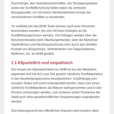
Psychologie, den Sozialwissenschaften, der Sozialgeographie
sowie der Konfliktforschung bilden dabei die zentralen
Bezugspunkte, um mit einem interdisziplinären Ansatz die
verschiedenen Konflikte zu bearbeiten.
So vielfältig wie das AKIM Team können auch jene Personen
beschrieben werden, die sich mit ihren Anliegen an die
KonfliktmanagerInnen wenden. Die Anfragen werden über die
Beschwerdestelle beim Oberbürgermeister, über die Münchner
StadträtInnen und Bezirksausschüsse oder durch den direkten
Kontakt von BürgerInnen, VertreterInnen von Organisationen,
WirtInnen, etc. an AKIM gestellt.
1.1 Allparteilich und empathisch
Der Ansatz der Allparteilichkeit von AKIM ist aus der Mediation
abgeleitet und hat sich zum Ziel gesetzt, sämtliche Konfliktparteien
in den Bearbeitungsprozess einzubeziehen. Unabhängig vom
sozialen Status soll somit sichergestellt werden, dass zum einen
sämtliche Konfliktparteien als Akteure wahrgenommen und in den
Prozess einbezogen werden; zum anderen sollen Freiräume der
Stadt auch allen gesellschaftlichen Gruppierungen zugestanden
werden.
Das Nutzungsrecht des öffentlichen Raumes wird insofern allen