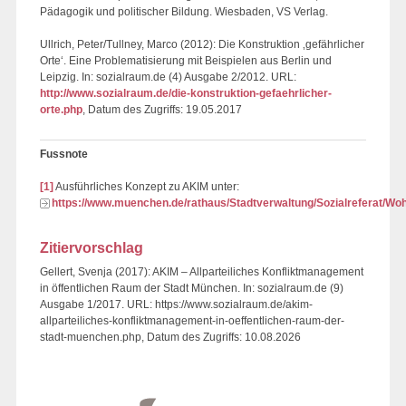
Pädagogik und politischer Bildung. Wiesbaden, VS Verlag.
Ullrich, Peter/Tullney, Marco (2012): Die Konstruktion ‚gefährlicher
Orte‘. Eine Problematisierung mit Beispielen aus Berlin und
Leipzig. In: sozialraum.de (4) Ausgabe 2/2012. URL:
http://www.sozialraum.de/die-konstruktion-gefaehrlicher-
orte.php
, Datum des Zugriffs: 19.05.2017
Fussnote
[1]
Ausführliches Konzept zu AKIM unter:
https://www.muenchen.de/rathaus/Stadtverwaltung/Sozialreferat/W
Zitiervorschlag
Gellert, Svenja (2017): AKIM – Allparteiliches Konfliktmanagement
in öffentlichen Raum der Stadt München. In: sozialraum.de (9)
Ausgabe 1/2017. URL: https://www.sozialraum.de/akim-
allparteiliches-konfliktmanagement-in-oeffentlichen-raum-der-
stadt-muenchen.php, Datum des Zugriffs: 10.08.2026