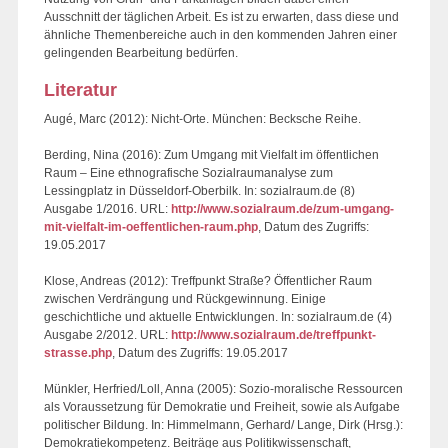
Ausschnitt der täglichen Arbeit. Es ist zu erwarten, dass diese und
ähnliche Themenbereiche auch in den kommenden Jahren einer
gelingenden Bearbeitung bedürfen.
Literatur
Augé, Marc (2012): Nicht-Orte. München: Becksche Reihe.
Berding, Nina (2016): Zum Umgang mit Vielfalt im öffentlichen
Raum – Eine ethnografische Sozialraumanalyse zum
Lessingplatz in Düsseldorf-Oberbilk. In: sozialraum.de (8)
Ausgabe 1/2016. URL:
http://www.sozialraum.de/zum-umgang-
mit-vielfalt-im-oeffentlichen-raum.php
, Datum des Zugriffs:
19.05.2017
Klose, Andreas (2012): Treffpunkt Straße? Öffentlicher Raum
zwischen Verdrängung und Rückgewinnung. Einige
geschichtliche und aktuelle Entwicklungen. In: sozialraum.de (4)
Ausgabe 2/2012. URL:
http://www.sozialraum.de/treffpunkt-
strasse.php
, Datum des Zugriffs: 19.05.2017
Münkler, Herfried/Loll, Anna (2005): Sozio-moralische Ressourcen
als Voraussetzung für Demokratie und Freiheit, sowie als Aufgabe
politischer Bildung. In: Himmelmann, Gerhard/ Lange, Dirk (Hrsg.):
Demokratiekompetenz. Beiträge aus Politikwissenschaft,