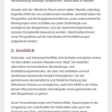
Verantwortung mündiger BürgerInnen, selbst aktiv zu werden.
Gerade weil der öffentliche Raum einem steten Wandel unterliegt,
begleitet AKIM die neu entstehenden Konflikte, vermittelt dabei die
Perspektive auf Abhängigkeitsverhältnisse sowie unterschiedliche
Bedingungen eines Konflikts aus jeder Systemlogik und
ermöglicht den BürgerInnen, sich der damit einhergehenden
sozialen Komplexität bewusst zu werden. Gleichzeitig können
neue Perspektiven auf die Handhabe mit Konfliktlösungen
aufgedeckt werden.
2. Ausblick
Nutzungs- und Interessenkonflikte sind komplex und gehen einher
mit dem steten sozialen Wandel einer Stadt. Sie bedürfen
alternativer kommunikativer Bearbeitungs- und
Konfliktlösungsmethoden, die über rein restriktive und auf
Sanktionen basierende Ansätze hinausgehen. Um die
gemeinsame demokratische und friedliche Nutzung des
öffentlichen Raums zu ermöglichen, sieht sich AKIM in der Rolle,
diesen Weg kommunikativ und integrativ sowie gemeinsam mit
den BürgerInnen zu gehen.
Neue Herausforderungen wie Feierkonflikte, Spannungen in der
Umgebung von Unterkünften für Geflüchtete oder auch die
Nutzung von Grün- und Parkanlagen bilden dabei einen