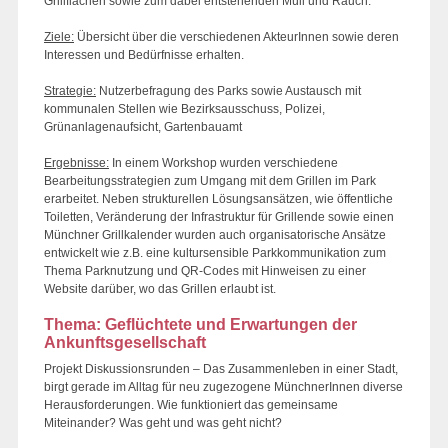
Grillflächen sowie zum dabei entstehenden Müll und Rauch.
Ziele:
Übersicht über die verschiedenen AkteurInnen sowie deren
Interessen und Bedürfnisse erhalten.
Strategie:
Nutzerbefragung des Parks sowie Austausch mit
kommunalen Stellen wie Bezirksausschuss, Polizei,
Grünanlagenaufsicht, Gartenbauamt
Ergebnisse:
In einem Workshop wurden verschiedene
Bearbeitungsstrategien zum Umgang mit dem Grillen im Park
erarbeitet. Neben strukturellen Lösungsansätzen, wie öffentliche
Toiletten, Veränderung der Infrastruktur für Grillende sowie einen
Münchner Grillkalender wurden auch organisatorische Ansätze
entwickelt wie z.B. eine kultursensible Parkkommunikation zum
Thema Parknutzung und QR-Codes mit Hinweisen zu einer
Website darüber, wo das Grillen erlaubt ist.
Thema: Geflüchtete und Erwartungen der
Ankunftsgesellschaft
Projekt Diskussionsrunden – Das Zusammenleben in einer Stadt,
birgt gerade im Alltag für neu zugezogene MünchnerInnen diverse
Herausforderungen. Wie funktioniert das gemeinsame
Miteinander? Was geht und was geht nicht?