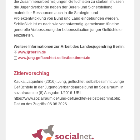
die Zusammenarbeit mit jungen Geflüchteten zu stärken, müssen
die Jugendverbände neben der Bereit- und Sicherstellung
materieller Ressourcen auch in die Strategie- und
Projektentwicklung von Bund und Land eingebunden werden.
Schließlich ist es nach wie vor notwendig, gemeinsam für eine
generelle Verbesserung der Lebenssituation junger Geflüchteter
einzutreten.
Weitere Informationen zur Arbeit des Landesjugendring Berlin:
www.ljrberlin.de
www.jung-gefluechtet-selbstbestimmt.de
.
Zitiervorschlag
Kauka, Jaqueline (2016): Jung, geflüchtet, selbstbestimmt: Junge
Geflüchtete in der Jugend(verbands)arbeit und im Sozialraum. In:
sozialraum.de (8) Ausgabe 1/2016. URL:
https://www.sozialraum.de/jung-gefluechtet-selbstbestimmt.php,
Datum des Zugriffs: 06.08.2026