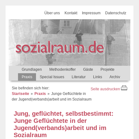
Über uns
Kontakt
Impressum
Datenschutz
Grundlagen
Methodenkoffer
Gäste
Projekte
Praxis
Special Issues
Literatur
Links
Archiv
Sie befinden sich hier:
Seite ausdrucken
Startseite
Praxis
Junge Geflüchtete in
der Jugend(verbands)arbeit und im Sozialraum
Jung, geflüchtet, selbstbestimmt:
Junge Geflüchtete in der
Jugend(verbands)arbeit und im
Sozialraum