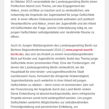
Im Oktober 2015 veranstaltete der Landesjugendring Berlin einen
Politischen Abend zum Thema, um das Engagement der
Akteur_innen sichtbar zu machen und zu verdeutlichen, wie
notwendig die Angebote der Jugendarbeit für junge Geflüchtete
sind. In einer offenen Diskussionsrunde widmeten sich politisch
Verantwortliche und Akteur_innen der Jugendhilfe und der Arbeit
mit Geflüchteten der Frage, welche Unterstützung nötig ist, um
jungen Geflüchteten selbstgestaltete und -bestimmte Räume zu
öffnen.
Auch im Jungen Wahlprogramm des Landesjugendring Berlin zur
Berliner Abgeordnetenhauswahl 2016 (
www.jugend-waehlt-
berlin.de
), das sich als Anstoß zu einem ressortübergreifenden
Blick auf Kinder und Jugendliche versteht, findet das Thema junge
Geflüchtete einen prominenten Platz. Eine der Forderungen, mit
denen der Landesjugendring Berlin verdeutlicht, wo die
Hauptstadt für eine kinder- und jugendfreundliche Stadt
nachbessern muss, formuliert die dringende Notwendigkeit,
Jugendverbände auch weiterhin in ihrer Arbeit mit jungen
Geflüchteten zu stärken – denn schon im kommenden Jahr soll
die Finanzierung der Angebote durch das Land Berlin sinken.
Diese Entwicklung ist absolut kontraproduktiv, denn erfolgreiche
Projekte können somit nicht weitergeführt werden. Um jungen
Geflüchteten weiterhin Möglichkeiten zur selbstbestimmten
Freizeitgestaltung und persönlichen Entfaltung, zur