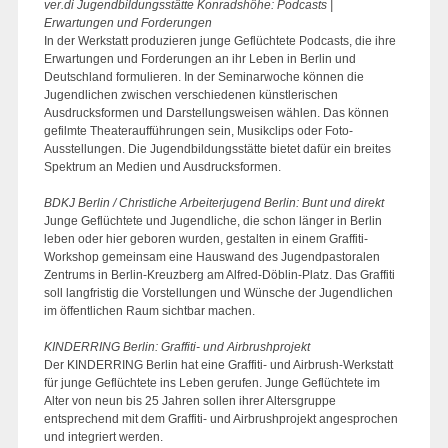
ver.di Jugendbildungsstätte Konradshöhe: Podcasts |
Erwartungen und Forderungen
In der Werkstatt produzieren junge Geflüchtete Podcasts, die ihre
Erwartungen und Forderungen an ihr Leben in Berlin und
Deutschland formulieren. In der Seminarwoche können die
Jugendlichen zwischen verschiedenen künstlerischen
Ausdrucksformen und Darstellungsweisen wählen. Das können
gefilmte Theateraufführungen sein, Musikclips oder Foto-
Ausstellungen. Die Jugendbildungsstätte bietet dafür ein breites
Spektrum an Medien und Ausdrucksformen.
BDKJ Berlin / Christliche Arbeiterjugend Berlin: Bunt und direkt
Junge Geflüchtete und Jugendliche, die schon länger in Berlin
leben oder hier geboren wurden, gestalten in einem Graffiti-
Workshop gemeinsam eine Hauswand des Jugendpastoralen
Zentrums in Berlin-Kreuzberg am Alfred-Döblin-Platz. Das Graffiti
soll langfristig die Vorstellungen und Wünsche der Jugendlichen
im öffentlichen Raum sichtbar machen.
KINDERRING Berlin: Graffiti- und Airbrushprojekt
Der KINDERRING Berlin hat eine Graffiti- und Airbrush-Werkstatt
für junge Geflüchtete ins Leben gerufen. Junge Geflüchtete im
Alter von neun bis 25 Jahren sollen ihrer Altersgruppe
entsprechend mit dem Graffiti- und Airbrushprojekt angesprochen
und integriert werden.