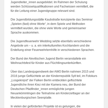
Jugendleiter_innen ausgebildet. Im Rahmen der Schulung
werden Schlüsselqualifikationen und Fachwissen vermittelt, die
für die Leitung einer Jugendgruppe relevant sind.
Die Jugendbildungsstätte Kaubstraße konzipierte das Seminar
„Spielen (fast) ohne Worte“, in dem Spiele und Methoden
vermittelt wurden, die ohne viele Worte und gemeinsamer
Sprache auskommen.
Die Jugendfeuerwehr Wedding setzte ebenfalls verschiedene
Angebote um – u. a. ein interkulturelles Kochtandem und die
Erstellung einer Feuerwehrlernhilfe in verschiedenen Sprachen.
Der Bund der Alevitischen Jugend Berlin veranstaltete ein
Weihnachtsfest für Kinder aus Flüchtlingsunterkünften.
Über das Landesjugendwerk der AWO Berlin nahmen 2015 und
2016 junge Geflüchtete an der Kinderrepublik Sylt teil, im Fotokurs
„Losgeknipst“ der Falken Berlin entdeckten geflüchtete
Jugendliche ihren Kiez mit der Kamera neu, der Bund der
Deutschen Pfadfinder_innen ermöglichte jungen
Neuankömmlingen die Teilnahme am Kinderzeltlager an der
Mecklenburgischen Seenplatte.
In vielen der geförderten Projekte ist es gelungen, die