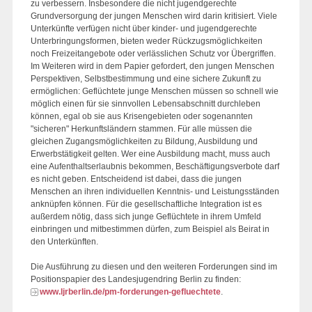
zu verbessern. Insbesondere die nicht jugendgerechte
Grundversorgung der jungen Menschen wird darin kritisiert. Viele
Unterkünfte verfügen nicht über kinder- und jugendgerechte
Unterbringungsformen, bieten weder Rückzugsmöglichkeiten
noch Freizeitangebote oder verlässlichen Schutz vor Übergriffen.
Im Weiteren wird in dem Papier gefordert, den jungen Menschen
Perspektiven, Selbstbestimmung und eine sichere Zukunft zu
ermöglichen: Geflüchtete junge Menschen müssen so schnell wie
möglich einen für sie sinnvollen Lebensabschnitt durchleben
können, egal ob sie aus Krisengebieten oder sogenannten
"sicheren" Herkunftsländern stammen. Für alle müssen die
gleichen Zugangsmöglichkeiten zu Bildung, Ausbildung und
Erwerbstätigkeit gelten. Wer eine Ausbildung macht, muss auch
eine Aufenthaltserlaubnis bekommen, Beschäftigungsverbote darf
es nicht geben. Entscheidend ist dabei, dass die jungen
Menschen an ihren individuellen Kenntnis- und Leistungsständen
anknüpfen können. Für die gesellschaftliche Integration ist es
außerdem nötig, dass sich junge Geflüchtete in ihrem Umfeld
einbringen und mitbestimmen dürfen, zum Beispiel als Beirat in
den Unterkünften.
Die Ausführung zu diesen und den weiteren Forderungen sind im
Positionspapier des Landesjugendring Berlin zu finden:
www.ljrberlin.de/pm-forderungen-gefluechtete
.