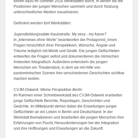
führen dazu im Sommer 2016 Werkstätten durch, in denen sie die
Positionen der jungen Menschen sammeln und durch Nutzung
unterschiedlicher Medien visualisieren.
Gefördert werden fünf Werkstätten:
Jugendbildungsstätte Kaubstraße: My story - my future?
In „Interviews ohne Worte“ beantworten die Protagonist_innen
Fragen hinsichtlich ihrer Perspektiven, Wünsche, Ängste und
Träume lediglich mit Mimik und Gestik. Die jungen Geflüchteten
entwerfen die Fragen selbst und dokumentieren die mimischen
Antworten fotografisch. Außerdem entwickeln die jungen
Menschen ein Theaterstück, in dem sie mit Hilfe von
pantomimischen Szenen ihre verschiedenen Geschichten sichtbar
machen wollen.
CVJM-Ostwerk: Meine Perspektive Berlin
Im Rahmen einer Schreibwerkstatt des CVJM-Ostwerk erarbeiten
junge Geflüchtete Berichte, Reportagen, Geschichten und
Gedichte. Im Mittelpunkt stehen dabei die Erwartungen junger
Geflüchteter an ein Leben in Berlin und Deutschland. In der
Werkstatt thematisieren und bearbeiten die jungen Menschen ihre
Erfahrungen von Flucht, Herausforderungen bei der Integration
und ihre Hoffnungen und Erwartungen an die Zukunft.