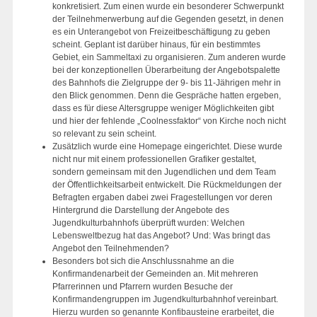
konkretisiert. Zum einen wurde ein besonderer Schwerpunkt
der Teilnehmerwerbung auf die Gegenden gesetzt, in denen
es ein Unterangebot von Freizeitbeschäftigung zu geben
scheint. Geplant ist darüber hinaus, für ein bestimmtes
Gebiet, ein Sammeltaxi zu organisieren. Zum anderen wurde
bei der konzeptionellen Überarbeitung der Angebotspalette
des Bahnhofs die Zielgruppe der 9- bis 11-Jährigen mehr in
den Blick genommen. Denn die Gespräche hatten ergeben,
dass es für diese Altersgruppe weniger Möglichkeiten gibt
und hier der fehlende „Coolnessfaktor“ von Kirche noch nicht
so relevant zu sein scheint.
Zusätzlich wurde eine Homepage eingerichtet. Diese wurde
nicht nur mit einem professionellen Grafiker gestaltet,
sondern gemeinsam mit den Jugendlichen und dem Team
der Öffentlichkeitsarbeit entwickelt. Die Rückmeldungen der
Befragten ergaben dabei zwei Fragestellungen vor deren
Hintergrund die Darstellung der Angebote des
Jugendkulturbahnhofs überprüft wurden: Welchen
Lebensweltbezug hat das Angebot? Und: Was bringt das
Angebot den Teilnehmenden?
Besonders bot sich die Anschlussnahme an die
Konfirmandenarbeit der Gemeinden an. Mit mehreren
Pfarrerinnen und Pfarrern wurden Besuche der
Konfirmandengruppen im Jugendkulturbahnhof vereinbart.
Hierzu wurden so genannte Konfibausteine erarbeitet, die