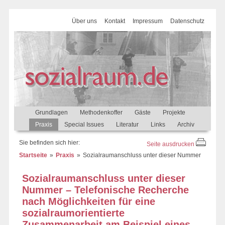
Über uns
Kontakt
Impressum
Datenschutz
Grundlagen
Methodenkoffer
Gäste
Projekte
Praxis
Special Issues
Literatur
Links
Archiv
Sie befinden sich hier:
Seite ausdrucken
Startseite
Praxis
Sozialraumanschluss unter dieser Nummer
Sozialraumanschluss unter dieser
Nummer – Telefonische Recherche
nach Möglichkeiten für eine
sozialraumorientierte
Zusammenarbeit am Beispiel eines