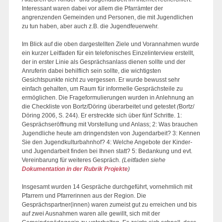
Interessant waren dabei vor allem die Pfarrämter der
angrenzenden Gemeinden und Personen, die mit Jugendlichen
zu tun haben, aber auch z.B. die Jugendfeuerwehr.
Im Blick auf die oben dargestellten Ziele und Vorannahmen wurde
ein kurzer Leitfaden für ein telefonisches Einzelinterview erstellt,
der in erster Linie als Gesprächsanlass dienen sollte und der
Anruferin dabei behilflich sein sollte, die wichtigsten
Gesichtspunkte nicht zu vergessen. Er wurde bewusst sehr
einfach gehalten, um Raum für informelle Gesprächsteile zu
ermöglichen. Die Frageformulierungen wurden in Anlehnung an
die Checkliste von Bortz/Döring überarbeitet und getestet
(
Bortz/
Döring 2006, S. 244). Er erstreckte sich über fünf Schritte. 1:
Gesprächseröffnung mit Vorstellung und Anlass; 2: Was brauchen
Jugendliche heute am dringendsten von Jugendarbeit? 3: Kennen
Sie den Jugendkulturbahnhof? 4: Welche Angebote der Kinder-
und Jugendarbeit finden bei Ihnen statt? 5: Bedankung und evt.
Vereinbarung für weiteres Gespräch.
(Leitfaden siehe
Dokumentation in der Rubrik Projekte
)
Insgesamt wurden 14 Gespräche durchgeführt, vornehmlich mit
Pfarrern und Pfarrerinnen aus der Region. Die
Gesprächspartner(innen) waren zumeist gut zu erreichen und bis
auf zwei Ausnahmen waren alle gewillt, sich mit der