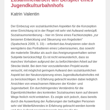
Jugendkulturbahnhofs
Katrin Valentin
Der Einbezug von sozialräumlichen Aspekten für die Konzeption
einer Einrichtung ist in der Regel mit sehr viel Aufwand verknüpft.
Sozialraumorientierung – hier im Sinne eines Fachkonzeptes „zur
besseren Entwicklung und Steuerung von Angeboten“
(Spatscheck 2009, S. 33) – erfordert das Analysieren oder doch
wenigstens das Portraitieren eines Lebensraumes, das sowohl
die materielle Struktur als auch das Aneignungsverhalten seiner
Subjekte berücksichtigt. Es ist nicht verwunderlich, dass so
manches Vorhaben aufgrund der zu befürchtenden Arbeit auf der
Strecke bleibt. Bei dem hier vorzustellenden Projekt wurde
versucht, mit möglichst geringem Aufwand den sozialräumlichen
Aspekt bei der Neukonzipierung eines Jugendkulturbahnhofes mit
zu berücksichtigen. In Erfahrung gebracht wurden dabei lediglich
Ansichten von erwachsenen Akteuren der Kinder- und
Jugendarbeit. Ein durchdringendes Verständnis für die
Eigentümlichkeiten des konkreten Sozialraumes kann auf diesem
Wege freilich nicht entstehen. Es zeigte sich jedoch, dass bereits
durch die Auswertung der Äußerungen der befragten Personen
sehr viel Weiterführendes in Erfahrung gebracht werden konnte