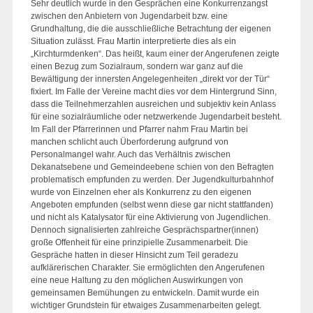
Sehr deutlich wurde in den Gesprächen eine Konkurrenzangst
zwischen den Anbietern von Jugendarbeit bzw. eine
Grundhaltung, die die ausschließliche Betrachtung der eigenen
Situation zulässt. Frau Martin interpretierte dies als ein
„Kirchturmdenken“. Das heißt, kaum einer der Angerufenen zeigte
einen Bezug zum Sozialraum, sondern war ganz auf die
Bewältigung der innersten Angelegenheiten „direkt vor der Tür“
fixiert. Im Falle der Vereine macht dies vor dem Hintergrund Sinn,
dass die Teilnehmerzahlen ausreichen und subjektiv kein Anlass
für eine sozialräumliche oder netzwerkende Jugendarbeit besteht.
Im Fall der Pfarrerinnen und Pfarrer nahm Frau Martin bei
manchen schlicht auch Überforderung aufgrund von
Personalmangel wahr. Auch das Verhältnis zwischen
Dekanatsebene und Gemeindeebene schien von den Befragten
problematisch empfunden zu werden. Der Jugendkulturbahnhof
wurde von Einzelnen eher als Konkurrenz zu den eigenen
Angeboten empfunden (selbst wenn diese gar nicht stattfanden)
und nicht als Katalysator für eine Aktivierung von Jugendlichen.
Dennoch signalisierten zahlreiche Gesprächspartner(innen)
große Offenheit für eine prinzipielle Zusammenarbeit. Die
Gespräche hatten in dieser Hinsicht zum Teil geradezu
aufklärerischen Charakter. Sie ermöglichten den Angerufenen
eine neue Haltung zu den möglichen Auswirkungen von
gemeinsamen Bemühungen zu entwickeln. Damit wurde ein
wichtiger Grundstein für etwaiges Zusammenarbeiten gelegt.