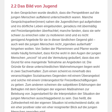
2.2 Das Bild von Jugend
In den Gesprächen wurde deutlich, dass die Perspektiven auf die
jungen Menschen auffallend unterschiedlich waren. Manche
Gesprächspartner(innen) sahen die Jugendlichen gut aufgehoben
und ins dörfliche Leben eingebunden, geradezu mit übermäßig
viel Freizeitangeboten überfrachtet; manche fanden, dass sie sehr
schwer zu erreichen oder zu motivieren sind und es nicht
genügend Angebote für sie in dieser ländlichen Gegend gibt –
auch weil die jungen Menschen nicht „irgendwo außerhalb“
hingehen wollen. Von Seiten der Pfarrerinnen und Pfarrer wurde
relativ häufig formuliert, dass Kirche wohl in den Augen der jungen
Menschen „uncool“ ist und die Vermutung geäußert, dass das ein
Grund für eine mangelnde Teilnahme an Angeboten ist. Die
Gründe für diese unterschiedlichen Wahrnehmungen liegen wohl
in zwei Sachverhalten: Zum einen scheint es innerhalb des
veranschlagten Sozialraumes Gegenden mit einem Überangebot
und solche mit einem Unterangebot für Freizeitbeschäftigungen
zu geben. Zum anderen scheinen die subjektiven Erfahrungen der
Befragten mit dem Gelingen der eigenen Maßnahmen zur
Belebung von Jugendarbeit für die Interpretation der Situation der
jungen Menschen ausschlaggebend zu sein. Das heißt, die
Zufriedenheit mit der eigenen Situation ist entscheidend dafür, ob
ein eher positiver oder ein eher resignierter Blick auf die jungen
Menschen geworfen wird.