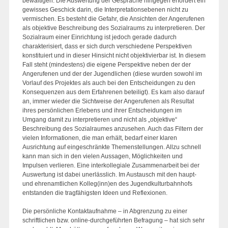
bewältigen. Die Auswertung der Gespräche hingegen erfordert ein
gewisses Geschick darin, die Interpretationsebenen nicht zu
vermischen. Es besteht die Gefahr, die Ansichten der Angerufenen
als objektive Beschreibung des Sozialraums zu interpretieren. Der
Sozialraum einer Einrichtung ist jedoch gerade dadurch
charakterisiert, dass er sich durch verschiedene Perspektiven
konstituiert und in dieser Hinsicht nicht objektivierbar ist. In diesem
Fall steht (mindestens) die eigene Perspektive neben der der
Angerufenen und der der Jugendlichen (diese wurden sowohl im
Vorlauf des Projektes als auch bei den Entscheidungen zu den
Konsequenzen aus dem Erfahrenen beteiligt). Es kam also darauf
an, immer wieder die Sichtweise der Angerufenen als Resultat
ihres persönlichen Erlebens und ihrer Entscheidungen im
Umgang damit zu interpretieren und nicht als „objektive“
Beschreibung des Sozialraumes anzusehen. Auch das Filtern der
vielen Informationen, die man erhält, bedarf einer klaren
Ausrichtung auf eingeschränkte Themenstellungen. Allzu schnell
kann man sich in den vielen Aussagen, Möglichkeiten und
Impulsen verlieren. Eine interkollegiale Zusammenarbeit bei der
Auswertung ist dabei unerlässlich. Im Austausch mit den haupt-
und ehrenamtlichen Kolleg(inn)en des Jugendkulturbahnhofs
entstanden die tragfähigsten Ideen und Reflexionen.
Die persönliche Kontaktaufnahme – in Abgrenzung zu einer
schriftlichen bzw. online-durchgeführten Befragung – hat sich sehr