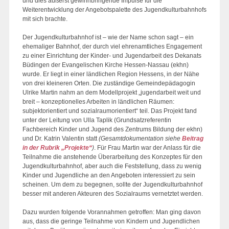
und dies äußerst gewinnbringende Impulse für die
Weiterentwicklung der Angebotspalette des Jugendkulturbahnhofs
mit sich brachte.
Der Jugendkulturbahnhof ist – wie der Name schon sagt – ein
ehemaliger Bahnhof, der durch viel ehrenamtliches Engagement
zu einer Einrichtung der Kinder- und Jugendarbeit des Dekanats
Büdingen der Evangelischen Kirche Hessen-Nassau (ekhn)
wurde. Er liegt in einer ländlichen Region Hessens, in der Nähe
von drei kleineren Orten. Die zuständige Gemeindepädagogin
Ulrike Martin nahm an dem Modellprojekt „jugendarbeit weit und
breit – konzeptionelles Arbeiten in ländlichen Räumen:
subjektorientiert und sozialraumorientiert“ teil. Das Projekt fand
unter der Leitung von Ulla Taplik (Grundsatzreferentin
Fachbereich Kinder und Jugend des Zentrums Bildung der ekhn)
und Dr. Katrin Valentin statt
(Gesamtdokumentation siehe
Beitrag
in der Rubrik „Projekte“
)
. Für Frau Martin war der Anlass für die
Teilnahme die anstehende Überarbeitung des Konzeptes für den
Jugendkulturbahnhof, aber auch die Feststellung, dass zu wenig
Kinder und Jugendliche an den Angeboten interessiert zu sein
scheinen. Um dem zu begegnen, sollte der Jugendkulturbahnhof
besser mit anderen Akteuren des Sozialraums vernetztet werden.
Dazu wurden folgende Vorannahmen getroffen: Man ging davon
aus, dass die geringe Teilnahme von Kindern und Jugendlichen