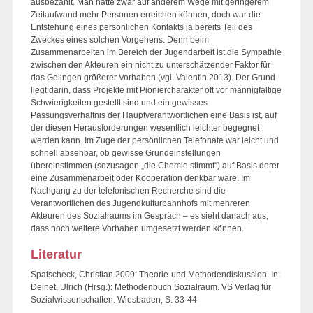
ausbezahlt. Man hätte zwar auf anderem Wege mit geringerem
Zeitaufwand mehr Personen erreichen können, doch war die
Entstehung eines persönlichen Kontakts ja bereits Teil des
Zweckes eines solchen Vorgehens. Denn beim
Zusammenarbeiten im Bereich der Jugendarbeit ist die Sympathie
zwischen den Akteuren ein nicht zu unterschätzender Faktor für
das Gelingen größerer Vorhaben (vgl. Valentin 2013). Der Grund
liegt darin, dass Projekte mit Pioniercharakter oft vor mannigfaltige
Schwierigkeiten gestellt sind und ein gewisses
Passungsverhältnis der Hauptverantwortlichen eine Basis ist, auf
der diesen Herausforderungen wesentlich leichter begegnet
werden kann. Im Zuge der persönlichen Telefonate war leicht und
schnell absehbar, ob gewisse Grundeinstellungen
übereinstimmen (sozusagen „die Chemie stimmt“) auf Basis derer
eine Zusammenarbeit oder Kooperation denkbar wäre. Im
Nachgang zu der telefonischen Recherche sind die
Verantwortlichen des Jugendkulturbahnhofs mit mehreren
Akteuren des Sozialraums im Gespräch – es sieht danach aus,
dass noch weitere Vorhaben umgesetzt werden können.
Literatur
Spatscheck, Christian 2009: Theorie-und Methodendiskussion. In:
Deinet, Ulrich (Hrsg.): Methodenbuch Sozialraum. VS Verlag für
Sozialwissenschaften. Wiesbaden, S. 33-44