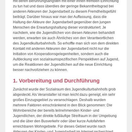
mit deren Berührungsängsten mit einer ihnen fremden Einrichtung
zu tun hat und dass überdies der geringe Bekanntheitsgrad bei
anderen Akteuren der Jugendarbeit zu diesem Fremdheitsgefühl
beiträgt. Darüber hinaus war man der Auffassung, dass die
Haltung der Akteure der Jugendarbeit gegenüber den jungen
Menschen die Erwartungshaltung dieser vorstrukturiert. Je
nachdem, wie die Jugendlichen von diesen Akteuren behandelt
werden, erwarten sie auch Ähnliches von den Verantwortlichen
des Jugendkulturbahnhofs. So erhoffte man sich von dem direkten
Kontakt mit anderen Akteuren der Jugendarbeit nicht nur die
Initiation von Kooperationsgelegenheiten, sondern auch die
Aufdeckung von sozialraumspezifischen Perspektiven auf Jugend,
um die Reaktionen der Jugendlichen auf die neue Einrichtung
besser nachvollziehen zu können.
1. Vorbereitung und Durchführung
Zunächst wurde der Sozialraum des Jugendkulturbahnhofs grob
abgesteckt. Als Veranstalter ist man leicht dazu geneigt, ein sehr
großes Einzugsgebiet zu veranschlagen. Deshalb wurden
mehrere Faktoren einschränkend in den Blick genommen: Die
Wohnbereiche der bereits teilnehmenden Kinder- und
Jugendlichen, der direkte fußläufige Streifraum in der Umgebung
und die über den Busverkehr oder über kurze Autofahrten
erreichbaren Wohngebiete. Für dieses Gebiet wurde nach
Akteuren der Kinder- und Jugendarbeit im Internet recherchiert.