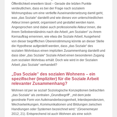
Öffentlichkeit erweitern lässt – Gerade die letzten Punkte
verdeutlichen, dass es bei der Frage nach sozialem
Wohnungsbau um eine vertiefte Auseinandersetzung damit geht,
was „das Soziale“ darstellt und wie dieses von unterschiedlichen
Akteur:innen gelebt, organisiert und gestaltet werden kann.
Angesprochen sind dabei auch professionelle Akteur:innen, die
ihrem Selbstverständnis nach die Arbeit „am Sozialen“ zu ihrem
Kernauftrag ernennen, wie etwa die Soziale Arbeit. Ausgehend
von dieser begrifflichen Übereinstimmung könnte an dieser Stelle
die Hypothese aufgestellt werden, dass „das Soziale“ des
sozialen Wohnbaus einen impliziten Zusammenhang darstellt und
dass über „das Soziale“ Soziale Arbeit einen besonderen Zugang
zum sozialen Wohnbau erhält. Doch wie wird in der Sozialen
Arbeit „das Soziale“ verhandelt?
„Das Soziale“ des sozialen Wohnens – ein
spezifischer (impliziter) für die Soziale Arbeit
relevanter Zusammenhang?
Wohnen ist per se sozial! Soziologische Konzeptionen betrachten
„das Soziale“ als zentralen „Grundbegriff“, „mit dem jede
geordnete Form von Aufeinanderbezogenheit, Interdependenzen,
Wechselwirkungen, Kommunikationen und Bildungen zwischen
Handlungen oder Systemen bezeichnet wird.“ (Groenemeyer
2012, 21). Entsprechend ist auch Wohnen als eine solch