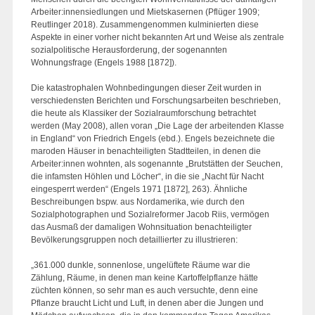
Arbeiter:innensiedlungen und Mietskasernen (Pflüger 1909;
Reutlinger 2018). Zusammengenommen kulminierten diese
Aspekte in einer vorher nicht bekannten Art und Weise als zentrale
sozialpolitische Herausforderung, der sogenannten
Wohnungsfrage (Engels 1988 [1872]).
Die katastrophalen Wohnbedingungen dieser Zeit wurden in
verschiedensten Berichten und Forschungsarbeiten beschrieben,
die heute als Klassiker der Sozialraumforschung betrachtet
werden (May 2008), allen voran „Die Lage der arbeitenden Klasse
in England“ von Friedrich Engels (ebd.). Engels bezeichnete die
maroden Häuser in benachteiligten Stadtteilen, in denen die
Arbeiter:innen wohnten, als sogenannte „Brutstätten der Seuchen,
die infamsten Höhlen und Löcher“, in die sie „Nacht für Nacht
eingesperrt werden“ (Engels 1971 [1872], 263). Ähnliche
Beschreibungen bspw. aus Nordamerika, wie durch den
Sozialphotographen und Sozialreformer Jacob Riis, vermögen
das Ausmaß der damaligen Wohnsituation benachteiligter
Bevölkerungsgruppen noch detaillierter zu illustrieren:
„361.000 dunkle, sonnenlose, ungelüftete Räume war die
Zählung, Räume, in denen man keine Kartoffelpflanze hätte
züchten können, so sehr man es auch versuchte, denn eine
Pflanze braucht Licht und Luft, in denen aber die Jungen und