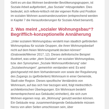
Geht es um das Wohnen bestimmter Bevölkerungsgruppen, ist
Soziale Arbeit aufgefordert, „das Soziale“ mitzugestalten. Dies
bedeutet, sich reflexiv-kritisch mit der eigenen Rolle und Position
im sozialen Wohnen auseinanderzusetzen (entsprechend werden
in Kapitel 7 die Herausforderungen für Soziale Arbeit benannt).
2. Was meint „sozialer Wohnungsbau“?
Begrifflich-konzeptionelle Annäherung
„Unter sozialem Wohnungsbau versteht man staatlich geförderten
Wohnungsbau für soziale Gruppen, die ihren Wohnungsbedarf
nicht auf dem freien Wohnungsmarkt decken können“
(Grabowski/Werner 2017, 12). Dieses definitorische Beispiel
illustriert, was unter „dem Sozialen“ am sozialen Wohnungsbau,
bzw. den Synonymen „Soziale Wohnraumförderung“ oder
„Sozialwohnungen“, gemeinhin verstanden wird: Es wird
gleichgesetzt mit dem Vorhandensein von sowie der Regulierung
des Zugangs zu (gefördertem) Wohnraum in einer Gemeinde,
Stadt oder Region. Dieses spezifische Verständnis von
Wohnraum, auf das sich hier bezogen wird, folgt mietrechtlich-
architektonischen Überlegungen. Ein Wohnraum besteht
dementsprechend aus Gebäude(-einheiten), die sich zum
Wohnen eigenen resp. als „Wohnung“ genutzt werden können.
Ein Gebäude resp. zusammenhängende Gebäudeteile müssen
hierzu von allen Seiten umschlossen sein, über