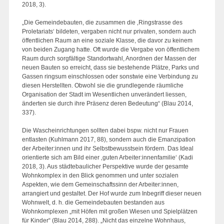
2018, 3).
„Die Gemeindebauten, die zusammen die ‚Ringstrasse des
Proletariats‘ bildeten, vergaben nicht nur privaten, sondern auch
öffentlichen Raum an eine soziale Klasse, die davor zu keinem
von beiden Zugang hatte. Oft wurde die Vergabe von öffentlichem
Raum durch sorgfältige Standortwahl, Anordnen der Massen der
neuen Bauten so erreicht, dass sie bestehende Plätze, Parks und
Gassen ringsum einschlossen oder sonstwie eine Verbindung zu
diesen Herstellten. Obwohl sie die grundlegende räumliche
Organisation der Stadt im Wesentlichen unverändert liessen,
änderten sie durch ihre Präsenz deren Bedeutung“ (Blau 2014,
337).
Die Wascheinrichtungen sollten dabei bspw. nicht nur Frauen
entlasten (Kuhlmann 2017, 88), sondern auch die Emanzipation
der Arbeiter:innen und ihr Selbstbewusstsein fördern. Das Ideal
orientierte sich am Bild einer ‚guten Arbeiter:innenfamilie‘ (Kadi
2018, 3). Aus städtebaulicher Perspektive wurde der gesamte
Wohnkomplex in den Blick genommen und unter sozialen
Aspekten, wie dem Gemeinschaftssinn der Arbeiter:innen,
arrangiert und gestaltet. Der Hof wurde zum Inbegriff dieser neuen
Wohnwelt, d. h. die Gemeindebauten bestanden aus
Wohnkomplexen „mit Höfen mit großen Wiesen und Spielplätzen
für Kinder“ (Blau 2014, 288). „Nicht das einzelne Wohnhaus,