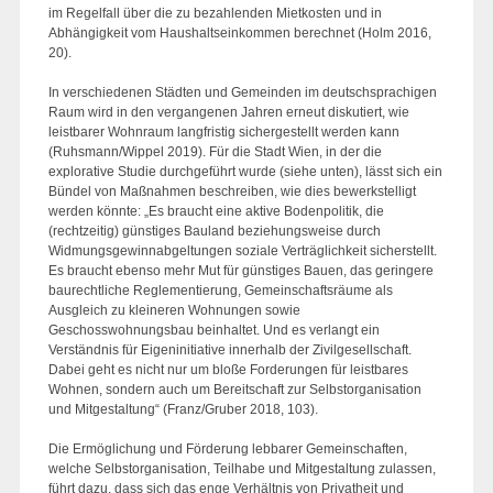
im Regelfall über die zu bezahlenden Mietkosten und in
Abhängigkeit vom Haushaltseinkommen berechnet (Holm 2016,
20).
In verschiedenen Städten und Gemeinden im deutschsprachigen
Raum wird in den vergangenen Jahren erneut diskutiert, wie
leistbarer Wohnraum langfristig sichergestellt werden kann
(Ruhsmann/Wippel 2019). Für die Stadt Wien, in der die
explorative Studie durchgeführt wurde (siehe unten), lässt sich ein
Bündel von Maßnahmen beschreiben, wie dies bewerkstelligt
werden könnte: „Es braucht eine aktive Bodenpolitik, die
(rechtzeitig) günstiges Bauland beziehungsweise durch
Widmungsgewinnabgeltungen soziale Verträglichkeit sicherstellt.
Es braucht ebenso mehr Mut für günstiges Bauen, das geringere
baurechtliche Reglementierung, Gemeinschaftsräume als
Ausgleich zu kleineren Wohnungen sowie
Geschosswohnungsbau beinhaltet. Und es verlangt ein
Verständnis für Eigeninitiative innerhalb der Zivilgesellschaft.
Dabei geht es nicht nur um bloße Forderungen für leistbares
Wohnen, sondern auch um Bereitschaft zur Selbstorganisation
und Mitgestaltung“ (Franz/Gruber 2018, 103).
Die Ermöglichung und Förderung lebbarer Gemeinschaften,
welche Selbstorganisation, Teilhabe und Mitgestaltung zulassen,
führt dazu, dass sich das enge Verhältnis von Privatheit und