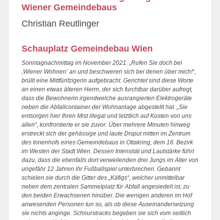
Wiener Gemeindebaus
Christian Reutlinger
Schauplatz Gemeindebau Wien
Sonntagnachmittag im November 2021. „Rufen Sie doch bei
‚Wiener Wohnen‘ an und beschweren sich bei denen über mich!“,
brüllt eine Mittfünfzigerin aufgebracht. Gerichtet sind diese Worte
an einen etwas älteren Herrn, der sich furchtbar darüber aufregt,
dass die Bewohnerin irgendwelche ausrangierten Elektrogeräte
neben die Abfallcontainer der Wohnanlage abgestellt hat. „Sie
entsorgen hier Ihren Mist illegal und letztlich auf Kosten von uns
allen“, konfrontierte er sie zuvor. Über mehrere Minuten hinweg
erstreckt sich der gehässige und laute Disput mitten im Zentrum
des Innenhofs eines Gemeindebaus in Ottakring, dem 16. Bezirk
im Westen der Stadt Wien. Dessen Intensität und Lautstärke führt
dazu, dass die ebenfalls dort verweilenden drei Jungs im Alter von
ungefähr 12 Jahren ihr Fußballspiel unterbrechen. Gebannt
schielen sie durch die Gitter des „Käfigs“, welcher unmittelbar
neben dem zentralen Sammelplatz für Abfall angesiedelt ist, zu
den beiden Erwachsenen hinüber. Die wenigen anderen im Hof
anwesenden Personen tun so, als ob diese Auseinandersetzung
sie nichts anginge. Schnurstracks begeben sie sich vom seitlich