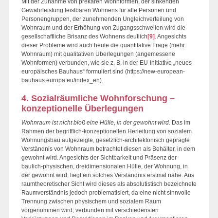
Mit der Zunahme von prekären Wohnformen, der sinkenden
Gewährleistung leistbaren Wohnens für alle Personen und
Personengruppen, der zunehmenden Ungleichverteilung von
Wohnraum und der Erhöhung von Zugangsschwellen wird die
gesellschaftliche Brisanz des Wohnens deutlich
[9]
. Angesichts
dieser Probleme wird auch heute die quantitative Frage (mehr
Wohnraum) mit qualitativen Überlegungen (angemessene
Wohnformen) verbunden, wie sie z. B. in der EU-Initiative „neues
europäisches Bauhaus“ formuliert sind (https://new-european-
bauhaus.europa.eu/index_en).
4. Sozialräumliche Wohnforschung –
konzeptionelle Überlegungen
Wohnraum ist nicht bloß eine Hülle, in der gewohnt wird.
Das im
Rahmen der begrifflich-konzeptionellen Herleitung von sozialem
Wohnungsbau aufgezeigte, gesetzlich-architektonisch geprägte
Verständnis von Wohnraum betrachtet diesen als Behälter, in dem
gewohnt wird. Angesichts der Sichtbarkeit und Präsenz der
baulich-physischen, dreidimensionalen Hülle, der Wohnung, in
der gewohnt wird, liegt ein solches Verständnis erstmal nahe. Aus
raumtheoretischer Sicht wird dieses als absolutistisch bezeichnete
Raumverständnis jedoch problematisiert, da eine nicht sinnvolle
Trennung zwischen physischem und sozialem Raum
vorgenommen wird, verbunden mit verschiedensten