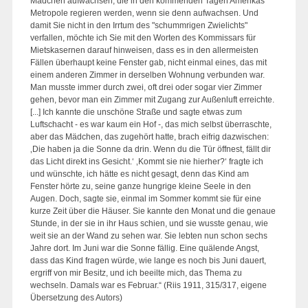
Mädchen aufwachsen, die in den kommenden Tagen Amerikas
Metropole regieren werden, wenn sie denn aufwachsen. Und
damit Sie nicht in den Irrtum des "schummrigen Zwielichts"
verfallen, möchte ich Sie mit den Worten des Kommissars für
Mietskasernen darauf hinweisen, dass es in den allermeisten
Fällen überhaupt keine Fenster gab, nicht einmal eines, das mit
einem anderen Zimmer in derselben Wohnung verbunden war.
Man musste immer durch zwei, oft drei oder sogar vier Zimmer
gehen, bevor man ein Zimmer mit Zugang zur Außenluft erreichte.
[...] Ich kannte die unschöne Straße und sagte etwas zum
Luftschacht - es war kaum ein Hof -, das mich selbst überraschte,
aber das Mädchen, das zugehört hatte, brach eifrig dazwischen:
‚Die haben ja die Sonne da drin. Wenn du die Tür öffnest, fällt dir
das Licht direkt ins Gesicht.‘ ‚Kommt sie nie hierher?‘ fragte ich
und wünschte, ich hätte es nicht gesagt, denn das Kind am
Fenster hörte zu, seine ganze hungrige kleine Seele in den
Augen. Doch, sagte sie, einmal im Sommer kommt sie für eine
kurze Zeit über die Häuser. Sie kannte den Monat und die genaue
Stunde, in der sie in ihr Haus schien, und sie wusste genau, wie
weit sie an der Wand zu sehen war. Sie lebten nun schon sechs
Jahre dort. Im Juni war die Sonne fällig. Eine quälende Angst,
dass das Kind fragen würde, wie lange es noch bis Juni dauert,
ergriff von mir Besitz, und ich beeilte mich, das Thema zu
wechseln. Damals war es Februar.“ (Riis 1911, 315/317, eigene
Übersetzung des Autors)