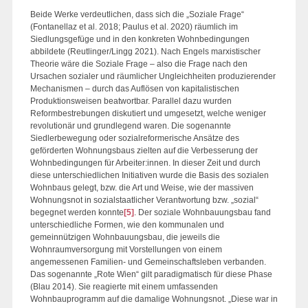
Beide Werke verdeutlichen, dass sich die „Soziale Frage“
(Fontanellaz et al. 2018; Paulus et al. 2020) räumlich im
Siedlungsgefüge und in den konkreten Wohnbedingungen
abbildete (Reutlinger/Lingg 2021). Nach Engels marxistischer
Theorie wäre die Soziale Frage – also die Frage nach den
Ursachen sozialer und räumlicher Ungleichheiten produzierender
Mechanismen – durch das Auflösen von kapitalistischen
Produktionsweisen beatwortbar. Parallel dazu wurden
Reformbestrebungen diskutiert und umgesetzt, welche weniger
revolutionär und grundlegend waren. Die sogenannte
Siedlerbewegung oder sozialreformerische Ansätze des
geförderten Wohnungsbaus zielten auf die Verbesserung der
Wohnbedingungen für Arbeiter:innen. In dieser Zeit und durch
diese unterschiedlichen Initiativen wurde die Basis des sozialen
Wohnbaus gelegt, bzw. die Art und Weise, wie der massiven
Wohnungsnot in sozialstaatlicher Verantwortung bzw. „sozial“
begegnet werden konnte
[5]
. Der soziale Wohnbauungsbau fand
unterschiedliche Formen, wie den kommunalen und
gemeinnützigen Wohnbauungsbau, die jeweils die
Wohnraumversorgung mit Vorstellungen von einem
angemessenen Familien- und Gemeinschaftsleben verbanden.
Das sogenannte „Rote Wien“ gilt paradigmatisch für diese Phase
(Blau 2014). Sie reagierte mit einem umfassenden
Wohnbauprogramm auf die damalige Wohnungsnot. „Diese war in