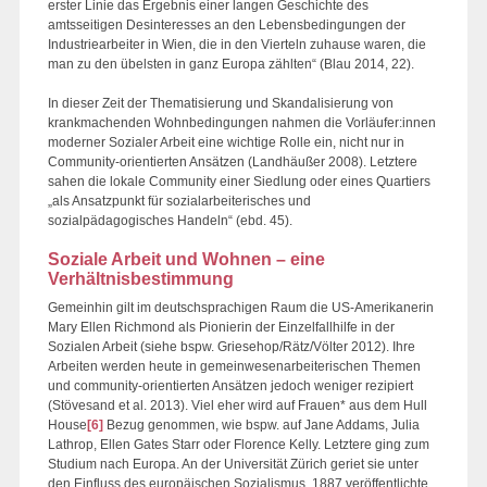
erster Linie das Ergebnis einer langen Geschichte des
amtsseitigen Desinteresses an den Lebensbedingungen der
Industriearbeiter in Wien, die in den Vierteln zuhause waren, die
man zu den übelsten in ganz Europa zählten“ (Blau 2014, 22).
In dieser Zeit der Thematisierung und Skandalisierung von
krankmachenden Wohnbedingungen nahmen die Vorläufer:innen
moderner Sozialer Arbeit eine wichtige Rolle ein, nicht nur in
Community-orientierten Ansätzen (Landhäußer 2008). Letztere
sahen die lokale Community einer Siedlung oder eines Quartiers
„als Ansatzpunkt für sozialarbeiterisches und
sozialpädagogisches Handeln“ (ebd. 45).
Soziale Arbeit und Wohnen – eine
Verhältnisbestimmung
Gemeinhin gilt im deutschsprachigen Raum die US-Amerikanerin
Mary Ellen Richmond als Pionierin der Einzelfallhilfe in der
Sozialen Arbeit (siehe bspw. Griesehop/Rätz/Völter 2012). Ihre
Arbeiten werden heute in gemeinwesenarbeiterischen Themen
und community-orientierten Ansätzen jedoch weniger rezipiert
(Stövesand et al. 2013). Viel eher wird auf Frauen* aus dem Hull
House
[6]
Bezug genommen, wie bspw. auf Jane Addams, Julia
Lathrop, Ellen Gates Starr oder Florence Kelly. Letztere ging zum
Studium nach Europa. An der Universität Zürich geriet sie unter
den Einfluss des europäischen Sozialismus. 1887 veröffentlichte