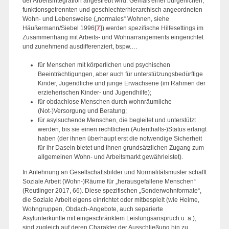
der Arbeitsintegration angestrebt wird. Gemäß einer bürgerlichen,
funktionsgetrennten und geschlechterhierarchisch angeordneten
Wohn- und Lebensweise („normales“ Wohnen, siehe
Häußermann/Siebel 1996
[7]
) werden spezifische Hilfesettings im
Zusammenhang mit Arbeits- und Wohnarrangements eingerichtet
und zunehmend ausdifferenziert, bspw.…
für Menschen mit körperlichen und psychischen
Beeinträchtigungen, aber auch für unterstützungsbedürftige
Kinder, Jugendliche und junge Erwachsene (im Rahmen der
erzieherischen Kinder- und Jugendhilfe);
für obdachlose Menschen durch wohnräumliche
(Not-)Versorgung und Beratung;
für asylsuchende Menschen, die begleitet und unterstützt
werden, bis sie einen rechtlichen (Aufenthalts-)Status erlangt
haben (der ihnen überhaupt erst die notwendige Sicherheit
für ihr Dasein bietet und ihnen grundsätzlichen Zugang zum
allgemeinen Wohn- und Arbeitsmarkt gewährleistet).
In Anlehnung an Gesellschaftsbilder und Normalitätsmuster schafft
Soziale Arbeit (Wohn-)Räume für „herausgefallene Menschen“
(Reutlinger 2017, 66). Diese spezifischen „Sonderwohnformate“,
die Soziale Arbeit eigens einrichtet oder mitbespielt (wie Heime,
Wohngruppen, Obdach-Angebote, auch separierte
Asylunterkünfte mit eingeschränktem Leistungsanspruch u. a.),
sind zugleich auf deren Charakter der Ausschließung hin zu