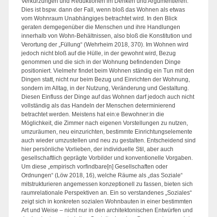
Verkürzungen und Reduktionen im Denken und Argumentieren.
Dies ist bspw. dann der Fall, wenn bloß das Wohnen als etwas
vom Wohnraum Unabhängiges betrachtet wird. In den Blick
geraten demgegenüber die Menschen und ihre Handlungen
innerhalb von Wohn-Behältnissen, also bloß die Konstitution und
Verortung der „Füllung“ (Wehrheim 2018, 370). Im Wohnen wird
jedoch nicht bloß auf die Hülle, in der gewohnt wird, Bezug
genommen und die sich in der Wohnung befindenden Dinge
positioniert. Vielmehr findet beim Wohnen ständig ein Tun mit den
Dingen statt, nicht nur beim Bezug und Einrichten der Wohnung,
sondern im Alltag, in der Nutzung, Veränderung und Gestaltung.
Diesen Einfluss der Dinge auf das Wohnen darf jedoch auch nicht
vollständig als das Handeln der Menschen determinierend
betrachtet werden. Meistens hat ein:e Bewohner:in die
Möglichkeit, die Zimmer nach eigenen Vorstellungen zu nutzen,
umzuräumen, neu einzurichten, bestimmte Einrichtungselemente
auch wieder umzustellen und neu zu gestalten. Entscheidend sind
hier persönliche Vorlieben, der individuelle Stil, aber auch
gesellschaftlich geprägte Vorbilder und konventionelle Vorgaben.
Um diese „empirisch vorfindbare[n] Gesellschaften oder
Ordnungen“ (Löw 2018, 16), welche Räume als „das Soziale“
mitstrukturieren angemessen konzeptionell zu fassen, bieten sich
raumrelationale Perspektiven an. Ein so verstandenes „Soziales“
zeigt sich in konkreten sozialen Wohnbauten in einer bestimmten
Art und Weise – nicht nur in den architektonischen Entwürfen und