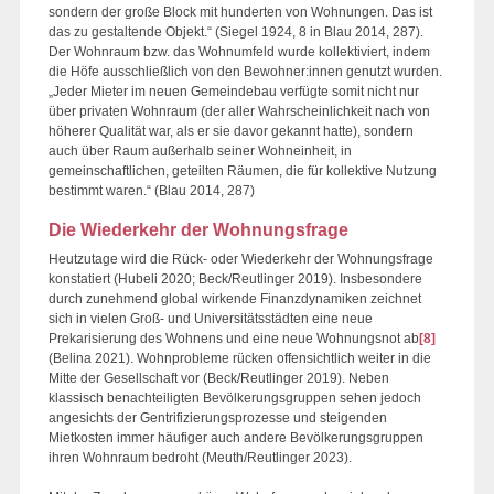
sondern der große Block mit hunderten von Wohnungen. Das ist
das zu gestaltende Objekt.“ (Siegel 1924, 8 in Blau 2014, 287).
Der Wohnraum bzw. das Wohnumfeld wurde kollektiviert, indem
die Höfe ausschließlich von den Bewohner:innen genutzt wurden.
„Jeder Mieter im neuen Gemeindebau verfügte somit nicht nur
über privaten Wohnraum (der aller Wahrscheinlichkeit nach von
höherer Qualität war, als er sie davor gekannt hatte), sondern
auch über Raum außerhalb seiner Wohneinheit, in
gemeinschaftlichen, geteilten Räumen, die für kollektive Nutzung
bestimmt waren.“ (Blau 2014, 287)
Die Wiederkehr der Wohnungsfrage
Heutzutage wird die Rück- oder Wiederkehr der Wohnungsfrage
konstatiert (Hubeli 2020; Beck/Reutlinger 2019). Insbesondere
durch zunehmend global wirkende Finanzdynamiken zeichnet
sich in vielen Groß- und Universitätsstädten eine neue
Prekarisierung des Wohnens und eine neue Wohnungsnot ab
[8]
(Belina 2021). Wohnprobleme rücken offensichtlich weiter in die
Mitte der Gesellschaft vor (Beck/Reutlinger 2019). Neben
klassisch benachteiligten Bevölkerungsgruppen sehen jedoch
angesichts der Gentrifizierungsprozesse und steigenden
Mietkosten immer häufiger auch andere Bevölkerungsgruppen
ihren Wohnraum bedroht (Meuth/Reutlinger 2023).