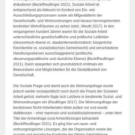
diskutieren (Beck/Reutlinger 2021). Soziale Arbeit ist
entsprechend als Akteurin im Kontext von Ein- wie
Ausschließungsprozessen sowie als Mitgestalterin der
Gesellschafts- und Wohnordnungen und daraus hervorgehenden
konkreten WohnRäumen zu sehen (ebd.; Meuth 2017). In den
vergangenen hundert Jahren waren für die Soziale Arbeit
unterschiedliche gesellschaftliche und politische Leitbilder
(ökonomisch-liberal vs. staatsinterventionistisch; bürgerliche
Kleinfamilie vs. sozial(istisch)es Gemeinwohl) und verschiedene
Handlungsebenen ausschlaggebend (politische,
steuerungspraktische und räumliche Ebene) (Beck/Reutlinger
2021). Darin spiegelten sich grundsätzlich erstmals ein
Bewusstsein und Möglichkeiten für die Gestaltbarkeit von
Gesellschaft.
Die Soziale Frage und damit auch die Wohnungsfrage wurde
jedoch weder sozialpolitisch noch durch die Praxis der Sozialen
Arbeit gelöst, vielmehr fügte sich Letztere in bestimmte Sozial- und
Wohnordnungen ein (Reutlinger 2017). Die Wohnungsfrage der
besitzlosen Nicht-Arbeitenden blieb außen vor und wurde
stattdessen – eher repressiv und sozialdisziplinierend – unter dem
Titel der Armenfrage (und Armenfürsorge) behandelt
(Beck/Reutlinger 2021). Es ging hier um raum- und
ordnungslogische Lösungen, die die Organisation sowie die
soziale und moralische Kontrolle der (Wohn-)Verhältnisse