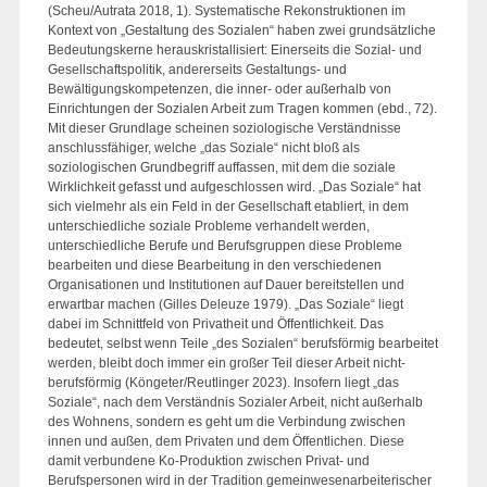
(Scheu/Autrata 2018, 1). Systematische Rekonstruktionen im
Kontext von „Gestaltung des Sozialen“ haben zwei grundsätzliche
Bedeutungskerne herauskristallisiert: Einerseits die Sozial- und
Gesellschaftspolitik, andererseits Gestaltungs- und
Bewältigungskompetenzen, die inner- oder außerhalb von
Einrichtungen der Sozialen Arbeit zum Tragen kommen (ebd., 72).
Mit dieser Grundlage scheinen soziologische Verständnisse
anschlussfähiger, welche „das Soziale“ nicht bloß als
soziologischen Grundbegriff auffassen, mit dem die soziale
Wirklichkeit gefasst und aufgeschlossen wird. „Das Soziale“ hat
sich vielmehr als ein Feld in der Gesellschaft etabliert, in dem
unterschiedliche soziale Probleme verhandelt werden,
unterschiedliche Berufe und Berufsgruppen diese Probleme
bearbeiten und diese Bearbeitung in den verschiedenen
Organisationen und Institutionen auf Dauer bereitstellen und
erwartbar machen (Gilles Deleuze 1979). „Das Soziale“ liegt
dabei im Schnittfeld von Privatheit und Öffentlichkeit. Das
bedeutet, selbst wenn Teile „des Sozialen“ berufsförmig bearbeitet
werden, bleibt doch immer ein großer Teil dieser Arbeit nicht-
berufsförmig (Köngeter/Reutlinger 2023). Insofern liegt „das
Soziale“, nach dem Verständnis Sozialer Arbeit, nicht außerhalb
des Wohnens, sondern es geht um die Verbindung zwischen
innen und außen, dem Privaten und dem Öffentlichen. Diese
damit verbundene Ko-Produktion zwischen Privat- und
Berufspersonen wird in der Tradition gemeinwesenarbeiterischer