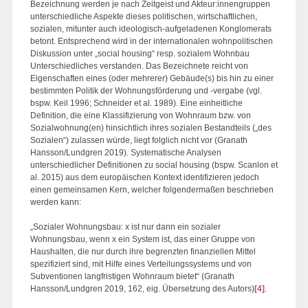
Bezeichnung werden je nach Zeitgeist und Akteur:innengruppen
unterschiedliche Aspekte dieses politischen, wirtschaftlichen,
sozialen, mitunter auch ideologisch-aufgeladenen Konglomerats
betont. Entsprechend wird in der internationalen wohnpolitischen
Diskussion unter „social housing“ resp. sozialem Wohnbau
Unterschiedliches verstanden. Das Bezeichnete reicht von
Eigenschaften eines (oder mehrerer) Gebäude(s) bis hin zu einer
bestimmten Politik der Wohnungsförderung und -vergabe (vgl.
bspw. Keil 1996; Schneider et al. 1989). Eine einheitliche
Definition, die eine Klassifizierung von Wohnraum bzw. von
Sozialwohnung(en) hinsichtlich ihres sozialen Bestandteils („des
Sozialen“) zulassen würde, liegt folglich nicht vor (Granath
Hansson/Lundgren 2019). Systematische Analysen
unterschiedlicher Definitionen zu social housing (bspw. Scanlon et
al. 2015) aus dem europäischen Kontext identifizieren jedoch
einen gemeinsamen Kern, welcher folgendermaßen beschrieben
werden kann:
„Sozialer Wohnungsbau: x ist nur dann ein sozialer
Wohnungsbau, wenn x ein System ist, das einer Gruppe von
Haushalten, die nur durch ihre begrenzten finanziellen Mittel
spezifiziert sind, mit Hilfe eines Verteilungssystems und von
Subventionen langfristigen Wohnraum bietet“ (Granath
Hansson/Lundgren 2019, 162, eig. Übersetzung des Autors)
[4]
.