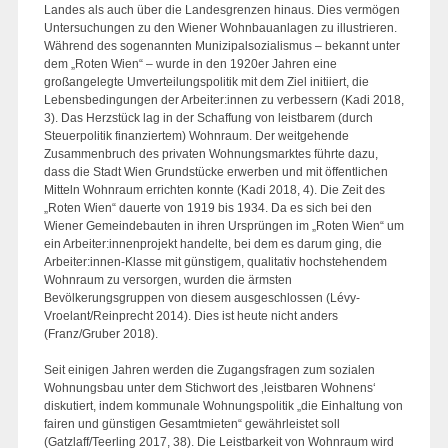
Landes als auch über die Landesgrenzen hinaus. Dies vermögen
Untersuchungen zu den Wiener Wohnbauanlagen zu illustrieren.
Während des sogenannten Munizipalsozialismus – bekannt unter
dem „Roten Wien“ – wurde in den 1920er Jahren eine
großangelegte Umverteilungspolitik mit dem Ziel initiiert, die
Lebensbedingungen der Arbeiter:innen zu verbessern (Kadi 2018,
3). Das Herzstück lag in der Schaffung von leistbarem (durch
Steuerpolitik finanziertem) Wohnraum. Der weitgehende
Zusammenbruch des privaten Wohnungsmarktes führte dazu,
dass die Stadt Wien Grundstücke erwerben und mit öffentlichen
Mitteln Wohnraum errichten konnte (Kadi 2018, 4). Die Zeit des
„Roten Wien“ dauerte von 1919 bis 1934. Da es sich bei den
Wiener Gemeindebauten in ihren Ursprüngen im „Roten Wien“ um
ein Arbeiter:innenprojekt handelte, bei dem es darum ging, die
Arbeiter:innen-Klasse mit günstigem, qualitativ hochstehendem
Wohnraum zu versorgen, wurden die ärmsten
Bevölkerungsgruppen von diesem ausgeschlossen (Lévy-
Vroelant/Reinprecht 2014). Dies ist heute nicht anders
(Franz/Gruber 2018).
Seit einigen Jahren werden die Zugangsfragen zum sozialen
Wohnungsbau unter dem Stichwort des ‚leistbaren Wohnens‘
diskutiert, indem kommunale Wohnungspolitik „die Einhaltung von
fairen und günstigen Gesamtmieten“ gewährleistet soll
(Gatzlaff/Teerling 2017, 38). Die Leistbarkeit von Wohnraum wird