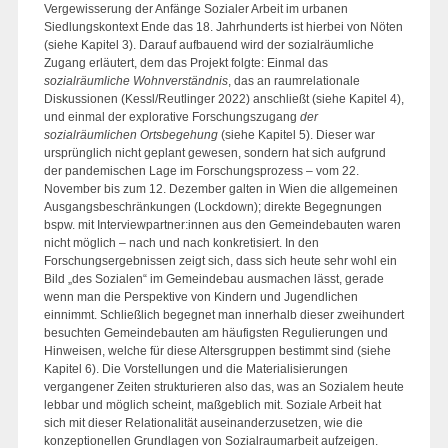
Vergewisserung der Anfänge Sozialer Arbeit im urbanen
Siedlungskontext Ende das 18. Jahrhunderts ist hierbei von Nöten
(siehe Kapitel 3). Darauf aufbauend wird der sozialräumliche
Zugang erläutert, dem das Projekt folgte: Einmal das
sozialräumliche Wohnverständnis
, das an raumrelationale
Diskussionen (Kessl/Reutlinger 2022) anschließt (siehe Kapitel 4),
und einmal der explorative Forschungszugang
der
sozialräumlichen Ortsbegehung
(siehe Kapitel 5). Dieser war
ursprünglich nicht geplant gewesen, sondern hat sich aufgrund
der pandemischen Lage im Forschungsprozess – vom 22.
November bis zum 12. Dezember galten in Wien die allgemeinen
Ausgangsbeschränkungen (Lockdown); direkte Begegnungen
bspw. mit Interviewpartner:innen aus den Gemeindebauten waren
nicht möglich – nach und nach konkretisiert. In den
Forschungsergebnissen zeigt sich, dass sich heute sehr wohl ein
Bild „des Sozialen“ im Gemeindebau ausmachen lässt, gerade
wenn man die Perspektive von Kindern und Jugendlichen
einnimmt. Schließlich begegnet man innerhalb dieser zweihundert
besuchten Gemeindebauten am häufigsten Regulierungen und
Hinweisen, welche für diese Altersgruppen bestimmt sind (siehe
Kapitel 6). Die Vorstellungen und die Materialisierungen
vergangener Zeiten strukturieren also das, was an Sozialem heute
lebbar und möglich scheint, maßgeblich mit. Soziale Arbeit hat
sich mit dieser Relationalität auseinanderzusetzen, wie die
konzeptionellen Grundlagen von Sozialraumarbeit aufzeigen.