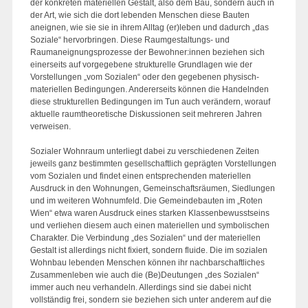
der konkreten materiellen Gestalt, also dem Bau, sondern auch in
der Art, wie sich die dort lebenden Menschen diese Bauten
aneignen, wie sie sie in ihrem Alltag (er)leben und dadurch „das
Soziale“ hervorbringen. Diese Raumgestaltungs- und
Raumaneignungsprozesse der Bewohner:innen beziehen sich
einerseits auf vorgegebene strukturelle Grundlagen wie der
Vorstellungen „vom Sozialen“ oder den gegebenen physisch-
materiellen Bedingungen. Andererseits können die Handelnden
diese strukturellen Bedingungen im Tun auch verändern, worauf
aktuelle raumtheoretische Diskussionen seit mehreren Jahren
verweisen.
Sozialer Wohnraum unterliegt dabei zu verschiedenen Zeiten
jeweils ganz bestimmten gesellschaftlich geprägten Vorstellungen
vom Sozialen und findet einen entsprechenden materiellen
Ausdruck in den Wohnungen, Gemeinschaftsräumen, Siedlungen
und im weiteren Wohnumfeld. Die Gemeindebauten im „Roten
Wien“ etwa waren Ausdruck eines starken Klassenbewusstseins
und verliehen diesem auch einen materiellen und symbolischen
Charakter. Die Verbindung „des Sozialen“ und der materiellen
Gestalt ist allerdings nicht fixiert, sondern fluide. Die im sozialen
Wohnbau lebenden Menschen können ihr nachbarschaftliches
Zusammenleben wie auch die (Be)Deutungen „des Sozialen“
immer auch neu verhandeln. Allerdings sind sie dabei nicht
vollständig frei, sondern sie beziehen sich unter anderem auf die