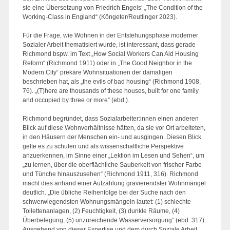
sie eine Übersetzung von Friedrich Engels‘ „The Condition of the
Working-Class in England“ (Köngeter/Reutlinger 2023).
Für die Frage, wie Wohnen in der Entstehungsphase moderner
Sozialer Arbeit thematisiert wurde, ist interessant, dass gerade
Richmond bspw. im Text „How Social Workers Can Aid Housing
Reform“ (Richmond 1911) oder in „The Good Neighbor in the
Modern City“ prekäre Wohnsituationen der damaligen
beschrieben hat, als „the evils of bad housing“ (Richmond 1908,
76). „(T)here are thousands of these houses, built for one family
and occupied by three or more” (ebd.).
Richmond begründet, dass Sozialarbeiter:innen einen anderen
Blick auf diese Wohnverhältnisse hätten, da sie vor Ort arbeiteten,
in den Häusern der Menschen ein- und ausgingen. Diesen Blick
gelte es zu schulen und als wissenschaftliche Perspektive
anzuerkennen, im Sinne einer „Lektion im Lesen und Sehen“, um
„zu lernen, über die oberflächliche Sauberkeit von frischer Farbe
und Tünche hinauszusehen“ (Richmond 1911, 316). Richmond
macht dies anhand einer Aufzählung gravierendster Wohnmängel
deutlich. „Die übliche Reihenfolge bei der Suche nach den
schwerwiegendsten Wohnungsmängeln lautet: (1) schlechte
Toilettenanlagen, (2) Feuchtigkeit, (3) dunkle Räume, (4)
Überbelegung, (5) unzureichende Wasserversorgung“ (ebd. 317).
Ausgehend von dieser Expertise und dem durch Soziale Arbeit