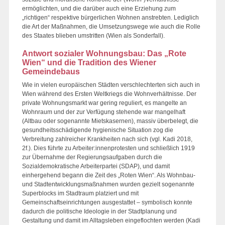
ermöglichten, und die darüber auch eine Erziehung zum
„richtigen“ respektive bürgerlichen Wohnen anstrebten. Lediglich
die Art der Maßnahmen, die Umsetzungswege wie auch die Rolle
des Staates blieben umstritten (Wien als Sonderfall).
Antwort sozialer Wohnungsbau: Das „Rote
Wien“ und die Tradition des Wiener
Gemeindebaus
Wie in vielen europäischen Städten verschlechterten sich auch in
Wien während des Ersten Weltkriegs die Wohnverhältnisse. Der
private Wohnungsmarkt war gering reguliert, es mangelte an
Wohnraum und der zur Verfügung stehende war mangelhaft
(Altbau oder sogenannte Mietskasernen), massiv überbelegt, die
gesundheitsschädigende hygienische Situation zog die
Verbreitung zahlreicher Krankheiten nach sich (vgl. Kadi 2018,
2f.). Dies führte zu Arbeiter:innenprotesten und schließlich 1919
zur Übernahme der Regierungsaufgaben durch die
Sozialdemokratische Arbeiterpartei (SDAP), und damit
einhergehend begann die Zeit des „Roten Wien“. Als Wohnbau-
und Stadtentwicklungsmaßnahmen wurden gezielt sogenannte
Superblocks im Stadtraum platziert und mit
Gemeinschaftseinrichtungen ausgestattet – symbolisch konnte
dadurch die politische Ideologie in der Stadtplanung und
Gestaltung und damit im Alltagsleben eingeflochten werden (Kadi