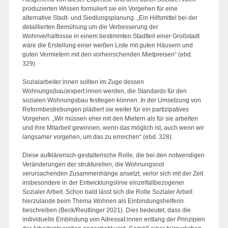
produzierten Wissen formuliert sie ein Vorgehen für eine
alternative Stadt- und Siedlungsplanung. „Ein Hilfsmittel bei der
detaillierten Bemühung um die Verbesserung der
Wohnverhältnisse in einem bestimmten Stadtteil einer Großstadt
wäre die Erstellung einer weißen Liste mit guten Häusern und
guten Vermietern mit den vorherrschenden Mietpreisen“ (ebd.
329).
Sozialarbeiter:innen sollten im Zuge dessen
Wohnungs(bau)expert:innen werden, die Standards für den
sozialen Wohnungsbau festlegen können. In der Umsetzung von
Reformbestrebungen plädiert sie weiter für ein partizipatives
Vorgehen. „Wir müssen eher mit den Mietern als für sie arbeiten
und ihre Mitarbeit gewinnen, wenn das möglich ist, auch wenn wir
langsamer vorgehen, um das zu erreichen“ (ebd. 328).
Diese aufklärerisch-gestalterische Rolle, die bei den notwendigen
Veränderungen der strukturellen, die Wohnungsnot
verursachenden Zusammenhänge ansetzt, verlor sich mit der Zeit
insbesondere in der Entwicklungslinie einzelfallbezogener
Sozialer Arbeit. Schon bald lässt sich die Rolle Sozialer Arbeit
hierzulande beim Thema Wohnen als Einbindungshelferin
beschreiben (Beck/Reutlinger 2021). Dies bedeutet, dass die
individuelle Einbindung von Adressat:innen entlang der Prinzipien