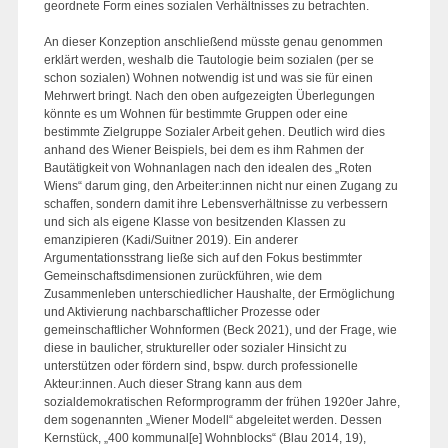
geordnete Form eines sozialen Verhältnisses zu betrachten.
An dieser Konzeption anschließend müsste genau genommen
erklärt werden, weshalb die Tautologie beim sozialen (per se
schon sozialen) Wohnen notwendig ist und was sie für einen
Mehrwert bringt. Nach den oben aufgezeigten Überlegungen
könnte es um Wohnen für bestimmte Gruppen oder eine
bestimmte Zielgruppe Sozialer Arbeit gehen. Deutlich wird dies
anhand des Wiener Beispiels, bei dem es ihm Rahmen der
Bautätigkeit von Wohnanlagen nach den idealen des „Roten
Wiens“ darum ging, den Arbeiter:innen nicht nur einen Zugang zu
schaffen, sondern damit ihre Lebensverhältnisse zu verbessern
und sich als eigene Klasse von besitzenden Klassen zu
emanzipieren (Kadi/Suitner 2019). Ein anderer
Argumentationsstrang ließe sich auf den Fokus bestimmter
Gemeinschaftsdimensionen zurückführen, wie dem
Zusammenleben unterschiedlicher Haushalte, der Ermöglichung
und Aktivierung nachbarschaftlicher Prozesse oder
gemeinschaftlicher Wohnformen (Beck 2021), und der Frage, wie
diese in baulicher, struktureller oder sozialer Hinsicht zu
unterstützen oder fördern sind, bspw. durch professionelle
Akteur:innen. Auch dieser Strang kann aus dem
sozialdemokratischen Reformprogramm der frühen 1920er Jahre,
dem sogenannten „Wiener Modell“ abgeleitet werden. Dessen
Kernstück, „400 kommunal[e] Wohnblocks“ (Blau 2014, 19),