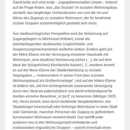
Damit ließe sich eine erste – zugegebenermaßen simple – Antwort
auf die Frage finden, was „das Soziale“ im sozialen Wohnungsbau
darstellt:
das langfristige Vorhandensein von und die Art und
Weise des Zugangs zu sozialem Wohnraum, der für bestimmte
soziale Gruppen sozialverträglich gestaltet sein muss.
Aus stadtsoziologischer Perspektive wird die Verkürzung auf
Zugangsfragen zu Wohnraum kritisiert, zumal die
dahinterliegenden strukturellen Ungleichheits- und
Ausgrenzungsmechanismen weiterhin wirken: Erstens geht auf
der Mikro-Ebene mit der Versorgung einzelner Haushalte mit
Wohnraum „eine deutliche Normierung einher […], die auf dem
Ideal der (bürgerlichen) Kleinfamilie basiert [...]“, zweitens kommt
es auf der Meso-Ebene der Stadtentwicklung zu sozialer
Segregation „– insbesondere in seiner Form [des sozialen
Wohnungsbaus] als Großwohnanlage“, und auf der Makro-Ebene
ist drittens die „mit ihm einhergehende zuweisende Versorgung
durch den Staat als paternalistisch und damit entmündigend für
die/den einzelne Bewohner_in [sic!]“ zu benennen (Metzger 2005,
44). Hinzu kommt, dass durch bestimmte Vergabekriterien, wie
Staatsbürger:innenschaft oder bisherige Wohndauer in einer Stadt
oder Gemeinde, manchen Personen der Zugang zu gefördertem
kommunalen Wohnraum verwehrt bleibt. Das betrifft unter
anderem neu in den Wohnungsmarkt eintretende und
insbesondere migrantische Gruppen – sowohl innerhalb eines