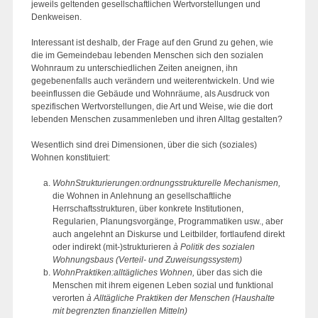
jeweils geltenden gesellschaftlichen Wertvorstellungen und
Denkweisen.
Interessant ist deshalb, der Frage auf den Grund zu gehen, wie
die im Gemeindebau lebenden Menschen sich den sozialen
Wohnraum zu unterschiedlichen Zeiten aneignen, ihn
gegebenenfalls auch verändern und weiterentwickeln. Und wie
beeinflussen die Gebäude und Wohnräume, als Ausdruck von
spezifischen Wertvorstellungen, die Art und Weise, wie die dort
lebenden Menschen zusammenleben und ihren Alltag gestalten?
Wesentlich sind drei Dimensionen, über die sich (soziales)
Wohnen konstituiert:
WohnStrukturierungen:
ordnungsstrukturelle Mechanismen,
die Wohnen in Anlehnung an gesellschaftliche
Herrschaftsstrukturen, über konkrete Institutionen,
Regularien, Planungsvorgänge, Programmatiken usw., aber
auch angelehnt an Diskurse und Leitbilder, fortlaufend direkt
oder indirekt (mit-)strukturieren
à
Politik des sozialen
Wohnungsbaus (Verteil- und Zuweisungssystem)
WohnPraktiken:
alltägliches Wohnen,
über das sich die
Menschen mit ihrem eigenen Leben sozial und funktional
verorten
à
Alltägliche Praktiken der Menschen (Haushalte
mit begrenzten finanziellen Mitteln)