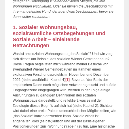
gelegenen Hofeingang zu einer der vielen Stiegen, die ihre
Wohnungen erschließen. Oder sie mimen die Beschäftigung mit
ihrem angeleinten Hund, der irgendwas beschnuppert, bevor sie
dann weiter schlendern.
1. Sozialer Wohnungsbau,
sozialräumliche Ortsbegehungen und
Soziale Arbeit – einleitende
Betrachtungen
Was ist am sozialen Wohnungsbau „das Soziale“? Und wie zeigt
sich dieses am Beispiel des sozialen Wiener Gemeindebaus? –
Diese Fragen begleiteten mich während meiner Besuche von
zweihundert Wiener Gemeindebauten im Rahmen eines
explorativen Forschungsprojekts im November und Dezember
2021 (siehe ausführlich Kapitel 4)
[1]
. Bevor auf der Basis der
empirischen Daten nach möglichen Antworten gesucht und auf die
Eingangsszene eingegangen wird, werden in der Folge einige
Ausführungen zu gängigen Definitionen des sozialen
Wohnungsbaus dargestellt, und reflektiert, was es mit der
Tautologie dieses Begriffs auf sich hat (siehe Kapitel 2). Sichtbar
wird dabei eine breite Palette unterschiedlicher Möglichkeiten, wie
„das Soziale“ konzipiert werden kann. Soziale Arbeit ist
angehalten, dies (selbst-)kritisch und auf der Basis eigener
Positionierungen zu(r) Wohnungsfrage(n) zu tun. Eine historische