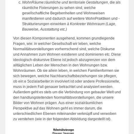
WohnRäume:
räumliche und territoriale Gestaltungen
, die als
räumliche Fixierungen zu sehen sind, welche
gesellschaftliche Begebenheiten und Wohnweisen
manifestieren und dadurch auf weitere WohnPraktiken und -
Strukturierungen einwirken
à
Konkreter Wohnraum (Lage,
Bauweise, Ausstattung etc.)
Von diesen Komponenten ausgehend, kommen grundlegende
Fragen, wie: in welcher Gesellschaft wir leben, welche
Normalitätsvorstellungen vorherrschend sind, welche Diskurse
und Annahmen zum Wohnen existieren und dominieren etc. Diese
ideologisch-diskursive Ebene ist jedoch abzugrenzen von dem
alltäglichen Leben der Menschen in den Wohnungen bzw.
Wohnräumen. Ob sie allein leben, in welchen Familienformen sie
sich bewegen, welche Nachbarschaftsbeziehungen sie pflegen,
ob ein:e Sozialarbeiter:in involviert ist oder andere Professionelle,
muss in jedem Fall genauer betrachtet und analysiert werden.
Außerdem geht es stets um die Verbindung von gebauter Welt und
den handlungsleitenden Normalitätsvorstellungen, die unsere
Bilder von Wohnen prägen. Aus einer sozialräumlichen
Perspektive auf das Wohnen geht es immer darum, die
unterschiedlichen Ebenen miteinander verknüpft und verwoben
zu verstehen (wie in der folgenden Abbildung dargestellt ist).