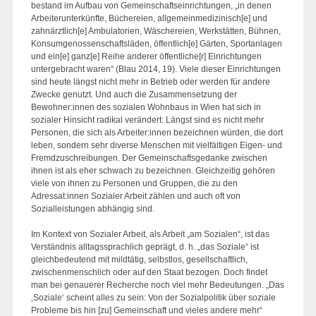
bestand im Aufbau von Gemeinschaftseinrichtungen, „in denen
Arbeiterunterkünfte, Büchereien, allgemeinmedizinisch[e] und
zahnärztlich[e] Ambulatorien, Wäschereien, Werkstätten, Bühnen,
Konsumgenossenschaftsläden, öffentlich[e] Gärten, Sportanlagen
und ein[e] ganz[e] Reihe anderer öffentliche[r] Einrichtungen
untergebracht waren“ (Blau 2014, 19). Viele dieser Einrichtungen
sind heute längst nicht mehr in Betrieb oder werden für andere
Zwecke genutzt. Und auch die Zusammensetzung der
Bewohner:innen des sozialen Wohnbaus in Wien hat sich in
sozialer Hinsicht radikal verändert: Längst sind es nicht mehr
Personen, die sich als Arbeiter:innen bezeichnen würden, die dort
leben, sondern sehr diverse Menschen mit vielfältigen Eigen- und
Fremdzuschreibungen. Der Gemeinschaftsgedanke zwischen
ihnen ist als eher schwach zu bezeichnen. Gleichzeitig gehören
viele von ihnen zu Personen und Gruppen, die zu den
Adressat:innen Sozialer Arbeit zählen und auch oft von
Sozialleistungen abhängig sind.
Im Kontext von Sozialer Arbeit, als Arbeit „am Sozialen“, ist das
Verständnis alltagssprachlich geprägt, d. h. „das Soziale“ ist
gleichbedeutend mit mildtätig, selbstlos, gesellschaftlich,
zwischenmenschlich oder auf den Staat bezogen. Doch findet
man bei genauerer Recherche noch viel mehr Bedeutungen. „Das
‚Soziale‘ scheint alles zu sein: Von der Sozialpolitik über soziale
Probleme bis hin [zu] Gemeinschaft und vieles andere mehr“