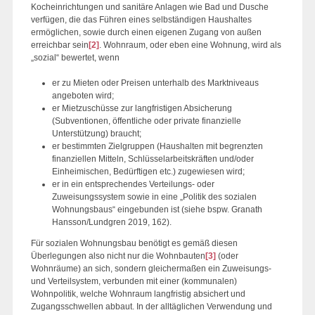
Kocheinrichtungen und sanitäre Anlagen wie Bad und Dusche
verfügen, die das Führen eines selbständigen Haushaltes
ermöglichen, sowie durch einen eigenen Zugang von außen
erreichbar sein
[2]
. Wohnraum, oder eben eine Wohnung, wird als
„sozial“ bewertet, wenn
er zu Mieten oder Preisen unterhalb des Marktniveaus
angeboten wird;
er Mietzuschüsse zur langfristigen Absicherung
(Subventionen, öffentliche oder private finanzielle
Unterstützung) braucht;
er bestimmten Zielgruppen (Haushalten mit begrenzten
finanziellen Mitteln, Schlüsselarbeitskräften und/oder
Einheimischen, Bedürftigen etc.) zugewiesen wird;
er in ein entsprechendes Verteilungs- oder
Zuweisungssystem sowie in eine „Politik des sozialen
Wohnungsbaus“ eingebunden ist (siehe bspw. Granath
Hansson/Lundgren 2019, 162).
Für sozialen Wohnungsbau benötigt es gemäß diesen
Überlegungen also nicht nur die Wohnbauten
[3]
(oder
Wohnräume) an sich, sondern gleichermaßen ein Zuweisungs-
und Verteilsystem, verbunden mit einer (kommunalen)
Wohnpolitik, welche Wohnraum langfristig absichert und
Zugangsschwellen abbaut. In der alltäglichen Verwendung und