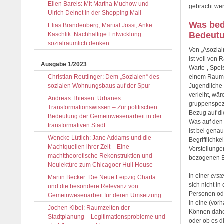
Ellen Bareis: Mit Martha Muchow und
gebracht we
Ulrich Deinet in der Shopping Mall
Was bede
Elias Brandenberg, Martial Jossi, Anke
Bedeut
Kaschlik: Nachhaltige Entwicklung
sozialräumlich denken
Von „Asozial
ist voll vo
Ausgabe 1/2023
Warte-, Spei
Christian Reutlinger: Dem „Sozialen“ des
einem Raum“ 
sozialen Wohnungsbaus auf der Spur
Jugendliche 
verleiht, wä
Andreas Thiesen: Urbanes
gruppenspezi
Transformationswissen – Zur politischen
Bezug auf di
Bedeutung der Gemeinwesenarbeit in der
Was auf den 
transformativen Stadt
ist bei gena
Wencke Lüttich: Jane Addams und die
Begrifflichk
Machtquellen ihrer Zeit – Eine
Vorstellunge
machttheoretische Rekonstruktion und
bezogenen 
Neulektüre zum Chicagoer Hull House
In einer
erst
Martin Becker: Die Neue Leipzig Charta
sich nicht i
und die besondere Relevanz von
Personen ode
Gemeinwesenarbeit für deren Umsetzung
in eine (vor
Jochen Kibel: Raumzeiten der
Können daher
Stadtplanung – Legitimationsprobleme und
oder ob es d