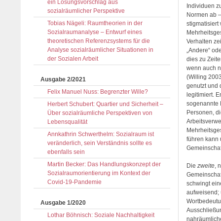
ein Lösungsvorschlag aus
Individuen z
sozialräumlicher Perspektive
Normen ab – 
Tobias Nägeli: Raumtheorien in der
stigmatisiert
Sozialraumanalyse – Entwurf eines
Mehrheitsge
theoretischen Referenzsystems für die
Verhalten ze
Analyse sozialräumlicher Situationen in
„Andere“ ode
der Sozialen Arbeit
dies zu Zeite
wenn auch ni
(Willing 200
Ausgabe 2/2021
genutzt und 
Felix Manuel Nuss: Begrenzter Wille?
legitimiert.
sogenannte B
Herbert Schubert: Quartier und Sicherheit –
Personen, d
Über sozialräumliche Perspektiven von
Arbeitsverwei
Lebensqualität
Mehrheitsges
Annkathrin Schwerthelm: Sozialraum ist
führen kann 
veränderlich, sein Verständnis sollte es
Gemeinschaft
ebenfalls sein
Martin Becker: Das Handlungskonzept der
Die
zweite
, 
Sozialraumorientierung im Kontext der
Gemeinschaf
Covid-19-Pandemie
schwingt ein
aufweisend;
Wortbedeutun
Ausgabe 1/2020
Ausschließun
Lothar Böhnisch: Soziale Nachhaltigkeit
nahräumliche