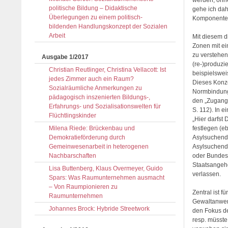
werden, ohne
politische Bildung – Didaktische
gehe ich dah
Überlegungen zu einem politisch-
Komponenten
bildenden Handlungskonzept der Sozialen
Arbeit
Mit diesem 
Zonen mit e
zu verstehen
Ausgabe 1/2017
(re-)produzi
Christian Reutlinger, Christina Vellacott: Ist
beispielswei
jedes Zimmer auch ein Raum?
Dieses Konze
Sozialräumliche Anmerkungen zu
Normbindung
pädagogisch inszenierten Bildungs-,
den „Zugang
Erfahrungs- und Sozialisationswelten für
S. 112). In 
Flüchtlingskinder
„Hier darfst 
Milena Riede: Brückenbau und
festlegen (e
Demokratieförderung durch
Asylsuchende
Gemeinwesenarbeit in heterogenen
Asylsuchende
Nachbarschaften
oder Bundesl
Staatsangehö
Lisa Buttenberg, Klaus Overmeyer, Guido
verlassen.
Spars: Was Raumunternehmen ausmacht
– Von Raumpionieren zu
Zentral ist f
Raumunternehmen
Gewaltanwend
Johannes Brock: Hybride Streetwork
den Fokus d
resp. müsste