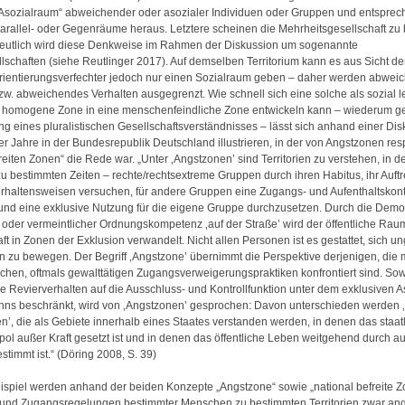
Asozialraum“ abweichender oder asozialer Individuen oder Gruppen und entspre
allel- oder Gegenräume heraus. Letztere scheinen die Mehrheitsgesellschaft zu
eutlich wird diese Denkweise im Rahmen der Diskussion um sogenannte
llschaften (siehe Reutlinger 2017). Auf demselben Territorium kann es aus Sicht de
rientierungsverfechter jedoch nur einen Sozialraum geben – daher werden abwei
zw. abweichendes Verhalten ausgegrenzt. Wie schnell sich eine solche als sozial l
homogene Zone in eine menschenfeindliche Zone entwickeln kann – wiederum 
ung eines pluralistischen Gesellschaftsverständnisses – lässt sich anhand einer Di
r Jahre in der Bundesrepublik Deutschland illustrieren, in der von Angstzonen res
freiten Zonen“ die Rede war. „Unter ‚Angstzonen’ sind Territorien zu verstehen, in 
u bestimmten Zeiten – rechte/rechtsextreme Gruppen durch ihren Habitus, ihr Auftr
rhaltensweisen versuchen, für andere Gruppen eine Zugangs- und Aufenthaltskont
 und eine exklusive Nutzung für die eigene Gruppe durchzusetzen. Durch die Demo
r oder vermeintlicher Ordnungskompetenz ‚auf der Straße’ wird der öffentliche Rau
ft in Zonen der Exklusion verwandelt. Nicht allen Personen ist es gestattet, sich u
n zu bewegen. Der Begriff ‚Angstzone’ übernimmt die Perspektive derjenigen, die m
ichen, oftmals gewalttätigen Zugangsverweigerungspraktiken konfrontiert sind. Sow
e Revierverhalten auf die Ausschluss- und Kontrollfunktion unter dem exklusiven A
ns beschränkt, wird von ‚Angstzonen’ gesprochen: Davon unterschieden werden ‚
en’, die als Gebiete innerhalb eines Staates verstanden werden, in denen das staat
l außer Kraft gesetzt ist und in denen das öffentliche Leben weitgehend durch 
stimmt ist.“ (Döring 2008, S. 39)
ispiel werden anhand der beiden Konzepte „Angstzone“ sowie „national befreite Z
 und Zugangsregelungen bestimmter Menschen zu bestimmten Territorien zwar an