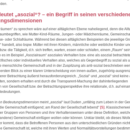
rden.
utet „asozial“? – ein Begriff in seinen verschieden
ungsdimensionen
räumen“ zu sprechen wäre auf einer alltäglichen Ebene naheliegend, denn die All
n Raumbegriffen, wie Mutter-Kind-Räume, Jungen- oder Mädchenräume, Gemeinscha
se- oder Schlafräume. Während bei diesen alltäglichen Beispielen die jeweilige Gru
handelt, also bspw. Mütter mit ihren Kindern, männliche oder weibliche Kinder un
bzw. die Tätigkeit, d.h. sich treffen, warten, essen oder schlafen, einem „Raum“ s
re es im Beispiel „Asozialraum“ asoziales Verhalten bzw. eine als asozial betrachtet
fisches oder individuelles Verhalten also, welches als Gegenbegriff zu sozial als u
e menschliche Gemeinschaft und in der Zuspitzung als anti-sozial beschrieben we
ersten Blick zu einer klaren Unterscheidung von innen-außen, zugehörig-ausgrenzt 
uerer Betrachtung äußerst herausforderungsreich. „Sozial“ und „asozial“ sind keine
eiten, sondern erhalten erst durch die Transparent-Machung der dahinterliegenden
n von Gesellschaft bzw. der Betrachtungsperspektive ihre relationale, d.h. auf eina
Bedeutungen.
en Bedeutungsdimension
meint „asozial“ laut Duden „unfähig zum Leben in der Ge
n die Gemeinschaft einfügend; am Rand der Gesellschaft lebend“
[5]
. Klassischerwei
r Gruppen von Personen und ihre Verhaltensweisen unter diese Definition, welche
handene) Gemeinschaft einfügen wollen oder können. Unklar bleibt, ob dieses Woll
 kommt, dass die Betroffenen Personen aus den unterschiedlichen Gründen nicht 
ie Gemeinschaft ist, welche mit ihren Werten und Normalitätsvorstellungen bestim