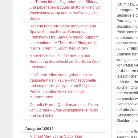
als Thema für die Jugendarbeit – Bildung
Raum bzw. „
und Lebensbewältigung im Konfliktfeld von
homogene Par
Wachstumszwang und sozialökologischer
Besonders d
Sorge
Parallelgese
Roberta Nicolodi: Social Innovation and
Sozialraumo
Spatial Approaches as Conceptual
Positionen b
Frameworks for Early Childhood Support
empfundene 
Interventions – A Theoretical Study on the
der Vorstell
“Frühe Hilfen” in South Tyrol in Italy
späten 1990e
„national be
Marcel Schmidt: Zur Entstehung und
wenigstens z
Bedeutung des »Recht auf Stadt« im Werk
konkreten Ve
Lefebvres
praktizieren
Ina Conen: Altersvorsorgehandeln im
tatsächliche
transnationalen Raum – Konzeptionelle
oder dauerha
und empirische Analysen am Beispiel der
solchen Orte
Pendelmigration türkeistämmiger
unterschiedl
Migrant*innen
demonstrativ
Gebietsgewin
Cornelia Harrer: Quartiersarbeit in Zeiten
befreite Zon
von Corona – Erste konzeptionelle Rück-
Gewaltmonopo
und Ausblicke
Strukturen be
Ausgabe 1/2019
In diesem Be
Michael May, Lothar Stock: Das
Ausschluss-