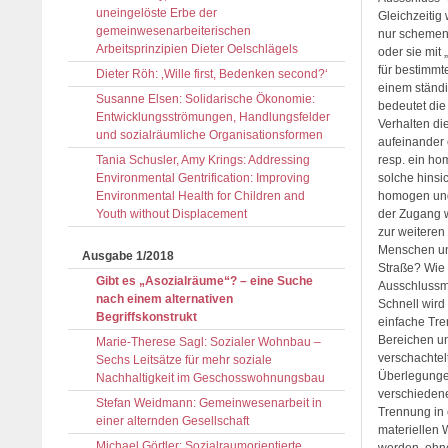
uneingelöste Erbe der
Gleichzeitig
gemeinwesenarbeiterischen
nur schemenha
Arbeitsprinzipien Dieter Oelschlägels
oder sie mit
für bestimmt
Dieter Röh: ‚Wille first, Bedenken second?‘
einem ständi
Susanne Elsen: Solidarische Ökonomie:
bedeutet die 
Entwicklungsströmungen, Handlungsfelder
Verhalten di
und sozialräumliche Organisationsformen
aufeinander 
Tania Schusler, Amy Krings: Addressing
resp. ein ho
Environmental Gentrification: Improving
solche hinsi
Environmental Health for Children and
homogen und 
Youth without Displacement
der Zugang 
zur weiteren
Menschen und
Ausgabe 1/2018
Straße? Wie 
Gibt es „Asozialräume“? – eine Suche
Ausschlussm
nach einem alternativen
Schnell wird
Begriffskonstrukt
einfache Tr
Bereichen un
Marie-Therese Sagl: Sozialer Wohnbau –
verschachtel
Sechs Leitsätze für mehr soziale
Überlegungen
Nachhaltigkeit im Geschosswohnungsbau
verschiedene
Stefan Weidmann: Gemeinwesenarbeit in
Trennung in 
einer alternden Gesellschaft
materiellen 
Michael Görtler: Sozialraumorientierte