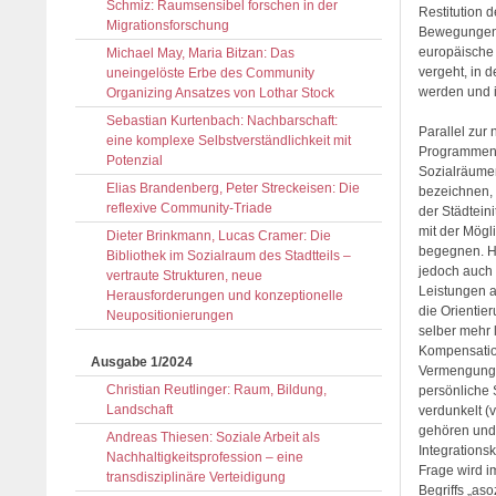
Schmiz: Raumsensibel forschen in der
Restitution 
Migrationsforschung
Bewegungen, 
europäische 
Michael May, Maria Bitzan: Das
vergeht, in 
uneingelöste Erbe des Community
werden und i
Organizing Ansatzes von Lothar Stock
Sebastian Kurtenbach: Nachbarschaft:
Parallel zur
eine komplexe Selbstverständlichkeit mit
Programmen 
Potenzial
Sozialräumen
Elias Brandenberg, Peter Streckeisen: Die
bezeichnen, 
reflexive Community-Triade
der Städteini
mit der Mögl
Dieter Brinkmann, Lucas Cramer: Die
begegnen. Hi
Bibliothek im Sozialraum des Stadtteils –
jedoch auch 
vertraute Strukturen, neue
Leistungen a
Herausforderungen und konzeptionelle
die Orientie
Neupositionierungen
selber mehr l
Kompensations
Ausgabe 1/2024
Vermengung f
Christian Reutlinger: Raum, Bildung,
persönliche
Landschaft
verdunkelt (v
gehören und 
Andreas Thiesen: Soziale Arbeit als
Integrations
Nachhaltigkeitsprofession – eine
Frage wird 
transdisziplinäre Verteidigung
Begriffs „as