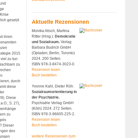
 und
ige
 Krise
lich gesetzt
Aktuelle Rezensionen
Monika Alisch, Martina
Ritter (Hrsg.):
Demokratie
nd ihren
und Sozialraum.
Verlag
genannten
Barbara Budrich GmbH
enzen
(Opladen, Berlin, Toronto)
rategie 2015
2024. 200 Seiten.
viel zu tun
ISBN 978-3-8474-3023-0.
 Nachbarn zu
Rezension lesen
rechen
Buch bestellen
en
ieren, durch
Yvonne Kahl, Dieter Röh:
amit diese
Sozialraumorientierung in
der
der Psychiatrie.
28). Diese
Psychiatrie Verlag GmbH
.O., S. 27),
(Köln) 2024. 272 Seiten.
mmenhänge
ISBN 978-3-96605-225-2.
rern zu
Rezension lesen
gels
Buch bestellen
n? Dieser
ungen des
weitere Rezensionen zum
gungen