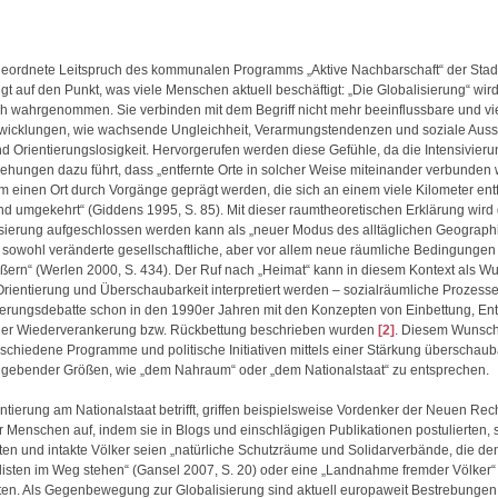
eordnete Leitspruch des kommunalen Programms „Aktive Nachbarschaft“ der Stadt
gt auf den Punkt, was viele Menschen aktuell beschäftigt: „Die Globalisierung“ wir
ch wahrgenommen. Sie verbinden mit dem Begriff nicht mehr beeinflussbare und vi
twicklungen, wie wachsende Ungleichheit, Verarmungstendenzen und soziale Auss
d Orientierungslosigkeit. Hervorgerufen werden diese Gefühle, da die Intensivieru
iehungen dazu führt, dass „entfernte Orte in solcher Weise miteinander verbunden
m einen Ort durch Vorgänge geprägt werden, die sich an einem viele Kilometer entf
nd umgekehrt“ (Giddens 1995, S. 85). Mit dieser raumtheoretischen Erklärung wird 
isierung aufgeschlossen werden kann als „neuer Modus des alltäglichen Geograp
 sowohl veränderte gesellschaftliche, aber vor allem neue räumliche Bedingungen
ern“ (Werlen 2000, S. 434). Der Ruf nach „Heimat“ kann in diesem Kontext als W
Orientierung und Überschaubarkeit interpretiert werden – sozialräumliche Prozesse
ierungsdebatte schon in den 1990er Jahren mit den Konzepten von Einbettung, E
der Wiederverankerung bzw. Rückbettung beschrieben wurden
[2]
. Diesem Wunsch
erschiedene Programme und politische Initiativen mittels einer Stärkung überschaub
 gebender Größen, wie „dem Nahraum“ oder „dem Nationalstaat“ zu entsprechen.
ntierung am Nationalstaat betrifft, griffen beispielsweise Vordenker der Neuen Rec
r Menschen auf, indem sie in Blogs und einschlägigen Publikationen postulierten, 
ten und intakte Völker seien „natürliche Schutzräume und Solidarverbände, die de
listen im Weg stehen“ (Gansel 2007, S. 20) oder eine „Landnahme fremder Völker“
gten. Als Gegenbewegung zur Globalisierung sind aktuell europaweit Bestrebungen