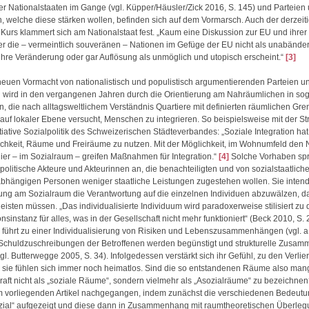
der Nationalstaaten im Gange (vgl. Küpper/Häusler/Zick 2016, S. 145) und Parteien
welche diese stärken wollen, befinden sich auf dem Vormarsch. Auch der derzeit
Kurs klammert sich am Nationalstaat fest. „Kaum eine Diskussion zur EU und ihrer
der die – vermeintlich souveränen – Nationen im Gefüge der EU nicht als unabänder
hre Veränderung oder gar Auflösung als unmöglich und utopisch erscheint.“
[3]
 neuen Vormacht von nationalistisch und populistisch argumentierenden Parteien u
wird in den vergangenen Jahren durch die Orientierung am Nahräumlichen in so
, die nach alltagsweltlichem Verständnis Quartiere mit definierten räumlichen Gr
auf lokaler Ebene versucht, Menschen zu integrieren. So beispielsweise mit der St
tiative Sozialpolitik des Schweizerischen Städteverbandes: „Soziale Integration hat 
ichkeit, Räume und Freiräume zu nutzen. Mit der Möglichkeit, im Wohnumfeld den
er – im Sozialraum – greifen Maßnahmen für Integration.“
[4]
Solche Vorhaben sp
politische Akteure und Akteurinnen an, die benachteiligten und von sozialstaatlich
bhängigen Personen weniger staatliche Leistungen zugestehen wollen. Sie intend
rung am Sozialraum die Verantwortung auf die einzelnen Individuen abzuwälzen, d
eisten müssen. „Das individualisierte Individuum wird paradoxerweise stilisiert zu 
instanz für alles, was in der Gesellschaft nicht mehr funktioniert“ (Beck 2010, S. 
ührt zu einer Individualisierung von Risiken und Lebenszusammenhängen (vgl. a.a
 Schuldzuschreibungen der Betroffenen werden begünstigt und strukturelle Zusa
gl. Butterwegge 2005, S. 34). Infolgedessen verstärkt sich ihr Gefühl, zu den Verlie
sie fühlen sich immer noch heimatlos. Sind die so entstandenen Räume also man
kraft nicht als „soziale Räume“, sondern vielmehr als „Asozialräume“ zu bezeichne
im vorliegenden Artikel nachgegangen, indem zunächst die verschiedenen Bedeut
ozial“ aufgezeigt und diese dann in Zusammenhang mit raumtheoretischen Überle