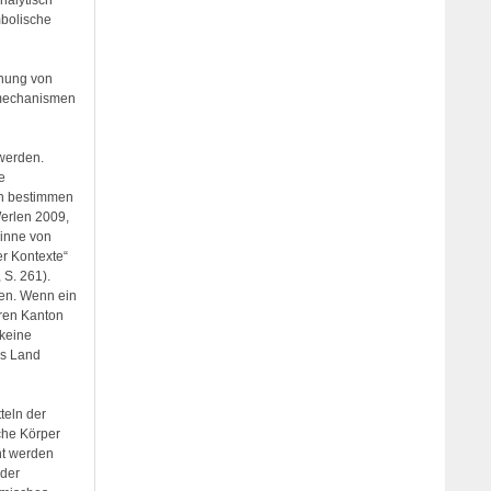
nalytisch
mbolische
ehung von
smechanismen
 werden.
e
en bestimmen
erlen 2009,
Sinne von
er Kontexte“
 S. 261).
sen. Wenn ein
eren Kanton
 keine
es Land
tteln der
che Körper
ht werden
nder