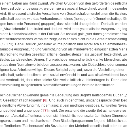
u einem Leben am Rand zwingt. Weichen Gruppen von den geforderten gesellschaf
bewusst oder unbewusst –, werden sie als asozial bezeichnet, womit ihr gesamte
 wird. Eine essentialistische Vorstellung von Gesellschaft unterstellt nun die Existen
sellschaft ebenso wie das Vorhandensein eines (homogenen) Gemeinschaftsgefühl
igen bestimmte Personen(-gruppen), dass sie nicht dazugehören. Deshalb werden 
r „Abweichende“ konstruiert und dadurch wird ihre systematische Ausgrenzung legi
n des Nationalsozialismus der Fall war. Als asozial galt, „wer durch gemeinschaftsw
cht verbrecherisches Verhalten zeigt, dass er sich nicht in die Gemeinschaft einfüg
3, S. 173). Der Ausdruck „Asoziale“ wurde politisch und moralisch als Sammelbeze
damit die Ausgrenzung und Vernichtung von als minderwertig eingeschätzten Men
 Entsprechend wurden gesellschaftliche Randexistenzen als „asozial“ bezeichnet, wi
ettler, Landstreicher, Dirnen, Trunksüchtige, gesundheitlich kranke Menschen, ab
ie aus dem Normalerwerbsleben ausgegrenzt waren, wie Obdachlose oder sogena
gerer bzw. Arbeitsunwillige. Dieses Beispiel zeigt auf, wozu die Vorstellung einer
ellschaft, welche bestimmt, was sozial erwünscht ist und was als abweichend beze
und verdeutlicht, dass eine solche Sichtweise kritisch zu hinterfragen ist. Denn e
svorstellung mit geltenden Normalitätsvorstellungen ist reine Konstruktion.
noch deutlicher abwertend gemeinte Bedeutung des Begriffs lautet gemäß Duden „
t, Gesellschaft schädigend“
[6]
. Und auch in der
dritten
, umgangssprachlichen Be
e deutliche Abwertung mit, indem asozial „ein niedriges geistiges, kulturelles Nive
 ungebildet und ungehobelt“
[7]
meint. Die erste und die zweite Betrachtungsweise
g von „Asozialität“ unterscheiden sich hinsichtlich der sozialräumlichen Dimensi
gsprozessen und -mechanismen. Den Stadtteilprogrammen folgend, bildet sich a
n Territorium (Flächenraum) ein Sozialraum der Mehrheitsgesellschaft oder ein ant