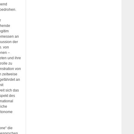
chend
 bedrohen.
r
chende
egitim
gemessen an
skussion der
p. von
denen –
eten und ihre
rolle zu
nstration von
m zeitweise
ngefährdet an
it
eit sich das
spekt des
national
liche
autonome
one“ die
gesprochen.