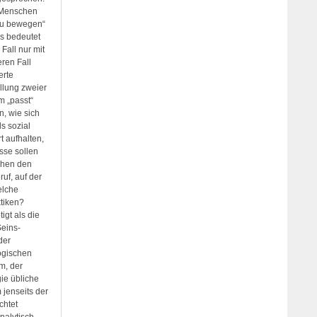
r Menschen
 zu bewegen“
as bedeutet
Fall nur mit
ren Fall
erte
llung zweier
m „passt“
n, wie sich
s sozial
t aufhalten,
sse sollen
chen den
uf, auf der
elche
tiken?
igt als die
eins-
der
ogischen
m, der
ie übliche
 jenseits der
chtet