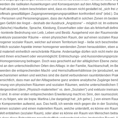
 werden die radikalen Auswirkungen und Konsequenzen auf den Alltag betroffene
ft skizziert, indem beschrieben wird, dass es diesen nicht gestattet ist, „sich frei
 „oftmals gewalttätigen Zugangsverweigerungspraktiken konfrontiert sind“ (ebd.). D
e Personen und Personengruppen, dass der Aufenthalt in solchen Zonen im besten 
gen Gefühl der Angst – deshalb der Ausdruck „Angstzone“ – möglich ist. Im extreme
(falsche) Hautfarbe, Sprache, Kleidung, Essverhalten oder das als fehlerhaft defini
e konkrete Bedrohung von Leib, Leben und Besitz. Ausgehend von der Raumvorste
exklusiv passender Räume – einen physischen Raum, der auf einen sozialen Rau
mogener sozialer Raum, welcher auf einem Territorium liegt – ließe sich beschreibe
chtlich sozialer Aspekte immer homogener werdenden Zonen herausbilden, eben al
materiell einheitlich verschränkte Räume. Andersartige dürfen sich nicht mehr dor
wird ihnen erschwert oder verunmöglicht: Entmischungs- und Aussonderungsproze
 Homogenisierung beitragen. Doch was geschieht auf der alltäglichen Ebene zwis
 an den unterschiedlichen Orten des Alltags: in der Familie, Nachbarschaft, im Ber
werden die entsprechenden Macht- und Herrschaftsverhältnisse (re-)produziert, w
echanismen wirken und welches sind die damit verbundenen raumbildenden Prak
 ersichtlich, dass man auf der Alltagsebene ganz andere analytische Zugänge benöt
ennung von physischen Räumen und sozialen Räumen, welche unterschiedlichen S
tergeordnet (dem „Physisch-materiellen“ vs. dem „Sozialen“) und exklusiv ineinan
t sind. In einer ersten entsprechenden Erweiterung macht es Sinn, den raumsoziol
 zu folgen, wie sie bspw. Martina Löw dargelegt hat: „Ich gehe [...] von einem Rau
 Komponenten aufweist, aus. Das heißt, ich wende mich gegen die in der Soziolog
einen sozialen und einen materiellen Raum, welche unterstellt, es könne ein Raum
Welt entstehen (sozialer Raum), oder aber es könne ein Raum von Menschen betra