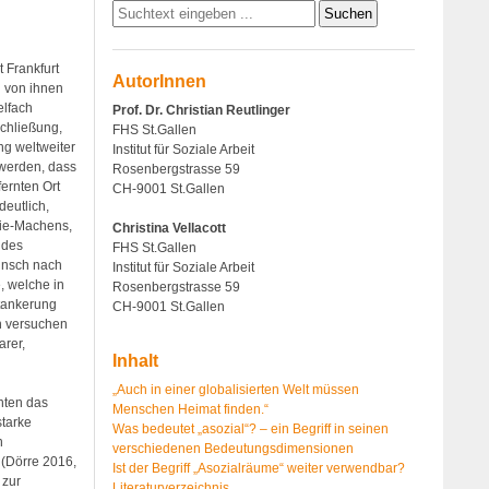
 Frankfurt
AutorInnen
d von ihnen
elfach
Prof. Dr. Christian Reutlinger
chließung,
FHS St.Gallen
ng weltweiter
Institut für Soziale Arbeit
 werden, dass
Rosenbergstrasse 59
ernten Ort
CH-9001 St.Gallen
deutlich,
hie-Machens,
Christina Vellacott
 des
FHS St.Gallen
unsch nach
Institut für Soziale Arbeit
, welche in
Rosenbergstrasse 59
ntankerung
CH-9001 St.Gallen
 versuchen
arer,
Inhalt
„Auch in einer globalisierten Welt müssen
hten das
Menschen Heimat finden.“
starke
Was bedeutet „asozial“? – ein Begriff in seinen
n
verschiedenen Bedeutungsdimensionen
 (Dörre 2016,
Ist der Begriff „Asozialräume“ weiter verwendbar?
 zur
Literaturverzeichnis