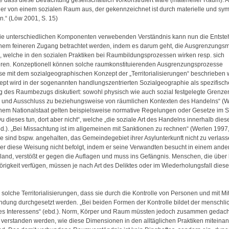
 dass diese Betrachtung gesellschaftlich vorkonstruiert wäre (materieller Raum). A
er von einem sozialen Raum aus, der gekennzeichnet ist durch materielle und sy
.“ (Löw 2001, S. 15)
die unterschiedlichen Komponenten verwebenden Verständnis kann nun die Entst
inem feineren Zugang betrachtet werden, indem es darum geht, die Ausgrenzung
, welche in den sozialen Praktiken bei Raumbildungsprozessen wirken resp. sich
eren. Konzeptionell können solche raumkonstituierenden Ausgrenzungsprozesse
se mit dem sozialgeographischen Konzept der „Territorialisierungen“ beschrieben
pt wird in der sogenannten handlungszentrierten Sozialgeographie als spezifisch
 des Raumbezugs diskutiert: sowohl physisch wie auch sozial festgelegte Grenz
 und Ausschluss zu beziehungsweise von räumlichen Kontexten des Handelns“ (W
einem Nationalstaat gelten beispielsweise normative Regelungen oder Gesetze im 
Du dieses tun, dort aber nicht“, welche „die soziale Art des Handelns innerhalb dies
bd.). „Bei Missachtung ist im allgemeinen mit Sanktionen zu rechnen“ (Werlen 1997,
 sind bspw. angehalten, das Gemeindegebiet ihrer Asylunterkunft nicht zu verlas
r diese Weisung nicht befolgt, indem er seine Verwandten besucht in einem and
and, verstößt er gegen die Auflagen und muss ins Gefängnis. Menschen, die über
rigkeit verfügen, müssen je nach Art des Deliktes oder im Wiederholungsfall dies
ür solche Territorialisierungen, dass sie durch die Kontrolle von Personen und mit Mi
ung durchgesetzt werden. „Bei beiden Formen der Kontrolle bildet der menschli
es Interessens“ (ebd.). Norm, Körper und Raum müssten jedoch zusammen gedac
 verstanden werden, wie diese Dimensionen in den alltäglichen Praktiken miteina