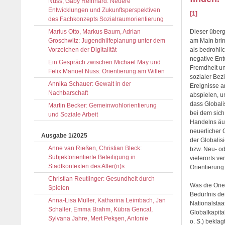
Nuss, Gaby Reinhard: Neuere
Entwicklungen und Zukunftsperspektiven
[1]
des Fachkonzepts Sozialraumorientierung
Marius Otto, Markus Baum, Adrian
Dieser überg
Groschwitz: Jugendhilfeplanung unter dem
am Main brin
Vorzeichen der Digitalität
als bedrohli
negative En
Ein Gespräch zwischen Michael May und
Fremdheit un
Felix Manuel Nuss: Orientierung am Willen
sozialer Bez
Annika Schauer: Gewalt in der
Ereignisse a
Nachbarschaft
abspielen, u
dass Global
Martin Becker: Gemeinwohlorientierung
bei dem sich
und Soziale Arbeit
Handelns äuß
neuerlicher 
Ausgabe 1/2025
der Globalis
Anne van Rießen, Christian Bleck:
bzw. Neu- o
Subjektorientierte Beteiligung in
vielerorts v
Stadtkontexten des Alter(n)s
Orientierung
Christian Reutlinger: Gesundheit durch
Was die Orie
Spielen
Bedürfnis de
Anna-Lisa Müller, Katharina Leimbach, Jan
Nationalstaa
Schaller, Emma Brahm, Kübra Gencal,
Globalkapita
Sylvana Jahre, Mert Pekşen, Antonie
o. S.) bekla