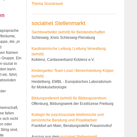
Thema Sozialraum
en
socialnet Stellenmarkt
tagssprache
Sachbearbeiter (w/m/d) für Beistandschaften
ftsräume,
Schleswig, Kreis Schleswig-Flensburg
ppe, die „in
d
Kaufmännische Leitung / Leitung Verwaltung
einen Namen
(w/m/d)
e Gruppe. Ein
Koblenz, Caritasverband Koblenz e.V.
n-sozial in
rden kann.
Kindergarten Team Lead / Bereichsleitung Krippe
etc. führt,
(w/m/d)
 absoluten
Heidelberg, EMBL - Europäisches Laboratorium
für Molekularbiologie
nder
Bildungsreferent (w/m/d) für Bildungszentrum
Offenburg, Bildungswerk der Erzdiözese Freiburg
meinschaft,
se fallen
Kollegin für psychosoziale telefonische und
 sich nicht
persönliche Beratung und Projektarbeit
en oder
Frankfurt am Main, Beratungsstelle Frauennotruf
fähig sind,
mte
Auszug aus dem
socialnet Stellenmarkt