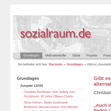
Grundlagen
Methodenkoffer
Gäste
Projekte
Praxi
Sie befinden sich hier:
Startseite
Grundlagen
Gibt es „Asozialr
Gibt e
Grundlagen
alterna
Ausgabe 1/2026
Christian Reutlinger: Vom Setting zum
Christian
Sozialraum: 40 Jahre Ottawa-Charta
Oliver Fehren, Stefan Godehardt-
„Auch i
Bestmann, Michael Noack, Felix Manuel
finden.“