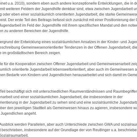
Deinet u.a. 2010), sondern eben auch andere konzeptionelle Entwicklungen, die in d
mit weiteren Feldern der Jugendhilfe denkbar sind, etwa zwischen Jugendarbeit u
g oder eben einer sozialräumlich orientierten Jugendarbeit, die starke Gemeinwese
ist. Der erste Teil des Beitrags befasst sich zunächst mit einer Positionierung der
Jugendarbeit im Feld der Jugendhilfe mit ihrem spezifischen Mandat und den not
n zu anderen Bereichen der Jugendhilfe.
ergrund der Entwicklung eines sozialräumlichen Ansatzes in der Kinder- und Jugen
eschreibung Gemeinwesenorientierter Tendenzen in der Offenen Jugendarbeit, die
 im großstädtischen Bereich zeigen.
le für die Kooperation zwischen Offener Jugendarbeit und Gemeinwesenarbeit zei
äumlich orientierte Jugendarbeit lebensweltorientiert, aber auch im Gemeinwesen a
chen Bedarfe von Kindern und Jugendlichen herausarbeitet und sich damit im Ge
Teil beschäftigt sich mit unterschiedlichen Raumverständnissen und Raumbegriff
rbeit und einer sozialräumlichen Jugendarbeit, die insbesondere in der
ientierung in der Jugendarbeit zu sehen sind und eine sozialräumliche Jugendarb
, über den jeweiligen Stadtteil als Gemeinwesen hinaus zu agieren, insbesondere w
n Jugendlichen angeht.
 Ausblick werden Parallelen, aber auch Unterschiede zwischen GWA und sozialraum
 beschrieben, insbesondere auf der Grundlage der von Reutlinger u.a. beschriebe
ozialraumarbeit.