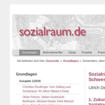
Grundlagen
Methodenkoffer
Gäste
Projekte
Praxi
Sie befinden sich hier:
Startseite
Grundlagen
Schwestern, aber 
Sozial
Grundlagen
Schwest
Ausgabe 1/2026
Christian Reutlinger: Vom Setting zum
Ulrich D
Sozialraum: 40 Jahre Ottawa-Charta
Oliver Fehren, Stefan Godehardt-
1. Zuku
Bestmann, Michael Noack, Felix Manuel
Sozialr