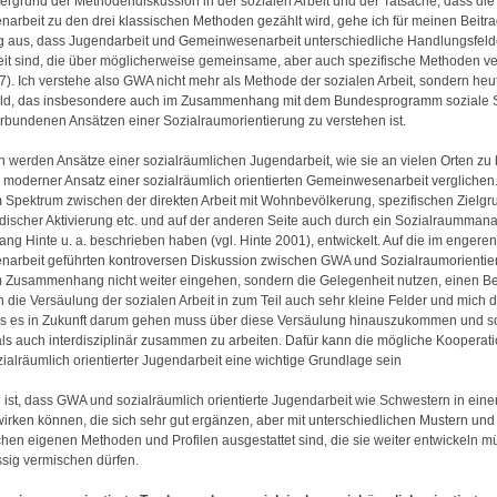
ergrund der Methodendiskussion in der sozialen Arbeit und der Tatsache, dass die
rbeit zu den drei klassischen Methoden gezählt wird, gehe ich für meinen Beitra
g aus, dass Jugendarbeit und Gemeinwesenarbeit unterschiedliche Handlungsfeld
eit sind, die über möglicherweise gemeinsame, aber auch spezifische Methoden ve
). Ich verstehe also GWA nicht mehr als Methode der sozialen Arbeit, sondern heu
ld, das insbesondere auch im Zusammenhang mit dem Bundesprogramm soziale S
rbundenen Ansätzen einer Sozialraumorientierung zu verstehen ist.
 werden Ansätze einer sozialräumlichen Jugendarbeit, wie sie an vielen Orten z
n moderner Ansatz einer sozialräumlich orientierten Gemeinwesenarbeit verglichen
m Spektrum zwischen der direkten Arbeit mit Wohnbevölkerung, spezifischen Zielg
ischer Aktivierung etc. und auf der anderen Seite auch durch ein Sozialraumman
ang Hinte u. a. beschrieben haben (vgl. Hinte 2001), entwickelt. Auf die im engere
arbeit geführten kontroversen Diskussion zwischen GWA und Sozialraumorienti
m Zusammenhang nicht weiter eingehen, sondern die Gelegenheit nutzen, einen Be
n die Versäulung der sozialen Arbeit in zum Teil auch sehr kleine Felder und mich d
s es in Zukunft darum gehen muss über diese Versäulung hinauszukommen und s
als auch interdisziplinär zusammen zu arbeiten. Dafür kann die mögliche Kooperat
alräumlich orientierter Jugendarbeit eine wichtige Grundlage sein
ist, dass GWA und sozialräumlich orientierte Jugendarbeit wie Schwestern in ein
irken können, die sich sehr gut ergänzen, aber mit unterschiedlichen Mustern und
chen eigenen Methoden und Profilen ausgestattet sind, die sie weiter entwickeln 
ssig vermischen dürfen.