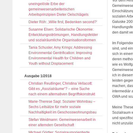
Vor dem Hint
uneingelöste Erbe der
Gemeinwesena
gemeinwesenarbeiterischen
Einschätzun
Arbeitsprinzipien Dieter Oelschlägels
sozialen Arb
Galuske 2007
Dieter Röh: ‚Wille first, Bedenken second?‘
Handlungsfe
Susanne Elsen: Solidarische Ökonomie:
den damit ve
Entwicklungsströmungen, Handlungsfelder
und sozialräumliche Organisationsformen
Im Folgenden
Tania Schusler, Amy Krings: Addressing
sind, und ei
Environmental Gentrification: Improving
sich in eine
Environmental Health for Children and
deren method
Youth without Displacement
wie es Wolfg
Gemeinwesen
ich in diese
Ausgabe 1/2018
leisten gege
Christian Reutlinger, Christina Vellacott:
machen, das
Gibt es „Asozialräume“? – eine Suche
intermediär 
nach einem alternativen Begriffskonstrukt
GWA und sozi
Marie-Therese Sagl: Sozialer Wohnbau –
Sechs Leitsätze für mehr soziale
Meine These 
Nachhaltigkeit im Geschosswohnungsbau
Sozialraum w
und spezifis
Stefan Weidmann: Gemeinwesenarbeit in
nicht unzulä
einer alternden Gesellschaft
Michael Görtler: Sozialraumorientierte