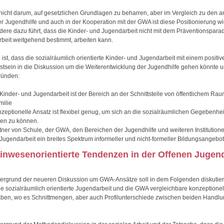
 nicht darum, auf gesetzlichen Grundlagen zu beharren, aber im Vergleich zu den 
r Jugendhilfe und auch in der Kooperation mit der GWA ist diese Positionierung wic
dere dazu führt, dass die Kinder- und Jugendarbeit nicht mit dem Präventionspara
Arbeit weitgehend bestimmt, arbeiten kann.
ist, dass die sozialräumlich orientierte Kinder- und Jugendarbeit mit einem positiv
tsein in die Diskussion um die Weiterentwicklung der Jugendhilfe gehen könnte 
ründen:
Kinder- und Jugendarbeit ist der Bereich an der Schnittstelle von öffentlichem Ra
milie
zeptionelle Ansatz ist flexibel genug, um sich an die sozialräumlichen Gegebenhe
en zu können.
tner von Schule, der GWA, den Bereichen der Jugendhilfe und weiteren Institutione
Jugendarbeit ein breites Spektrum informeller und nicht-formeller Bildungsangebot
inwesenorientierte Tendenzen in der Offenen Jugend
ergrund der neueren Diskussion um GWA-Ansätze soll in dem Folgenden diskutier
ne sozialräumlich orientierte Jugendarbeit und die GWA vergleichbare konzeptione
aben, wo es Schnittmengen, aber auch Profilunterschiede zwischen beiden Handlu