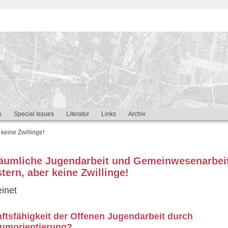
s
Special Issues
Literatur
Links
Archiv
keine Zwillinge!
räumliche Jugendarbeit und Gemeinwesenarbei
ern, aber keine Zwillinge!
einet
nftsfähigkeit der Offenen Jugendarbeit durch
aumorientierung?