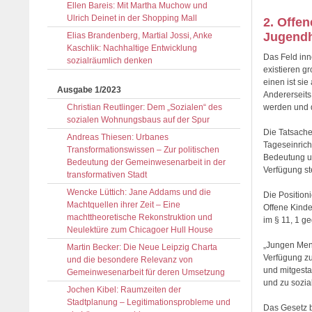
Ellen Bareis: Mit Martha Muchow und
Ulrich Deinet in der Shopping Mall
2. Offe
Jugendhi
Elias Brandenberg, Martial Jossi, Anke
Kaschlik: Nachhaltige Entwicklung
Das Feld inn
sozialräumlich denken
existieren g
einen ist si
Ausgabe 1/2023
Andererseits
Christian Reutlinger: Dem „Sozialen“ des
werden und d
sozialen Wohnungsbaus auf der Spur
Die Tatsache
Andreas Thiesen: Urbanes
Tageseinrich
Transformationswissen – Zur politischen
Bedeutung un
Bedeutung der Gemeinwesenarbeit in der
Verfügung s
transformativen Stadt
Wencke Lüttich: Jane Addams und die
Die Position
Machtquellen ihrer Zeit – Eine
Offene Kinde
machttheoretische Rekonstruktion und
im § 11, 1 g
Neulektüre zum Chicagoer Hull House
„Jungen Mens
Martin Becker: Die Neue Leipzig Charta
Verfügung zu
und die besondere Relevanz von
und mitgesta
Gemeinwesenarbeit für deren Umsetzung
und zu sozia
Jochen Kibel: Raumzeiten der
Stadtplanung – Legitimationsprobleme und
Das Gesetz b