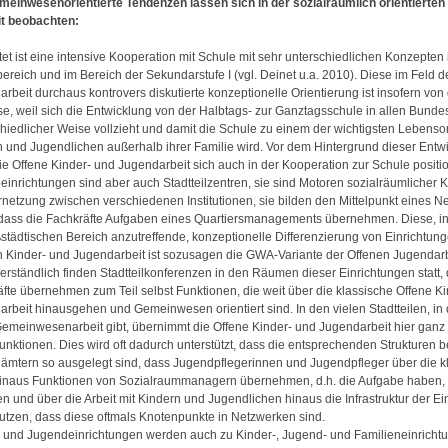
meinwesenorientierte Tendenzen lassen sich in der sozialräumlich orientierten
t beobachten:
tet ist eine intensive Kooperation mit Schule mit sehr unterschiedlichen Konzepten
ereich und im Bereich der Sekundarstufe I (vgl. Deinet u.a. 2010). Diese im Feld d
rbeit durchaus kontrovers diskutierte konzeptionelle Orientierung ist insofern vo
se, weil sich die Entwicklung von der Halbtags- zur Ganztagsschule in allen Bunde
hiedlicher Weise vollzieht und damit die Schule zu einem der wichtigsten Lebenso
 und Jugendlichen außerhalb ihrer Familie wird. Vor dem Hintergrund dieser Entw
e Offene Kinder- und Jugendarbeit sich auch in der Kooperation zur Schule positi
inrichtungen sind aber auch Stadtteilzentren, sie sind Motoren sozialräumlicher 
netzung zwischen verschiedenen Institutionen, sie bilden den Mittelpunkt eines N
 dass die Fachkräfte Aufgaben eines Quartiersmanagements übernehmen. Diese, 
städtischen Bereich anzutreffende, konzeptionelle Differenzierung von Einrichtun
 Kinder- und Jugendarbeit ist sozusagen die GWA-Variante der Offenen Jugendarb
erständlich finden Stadtteilkonferenzen in den Räumen dieser Einrichtungen statt, 
fte übernehmen zum Teil selbst Funktionen, die weit über die klassische Offene K
rbeit hinausgehen und Gemeinwesen orientiert sind. In den vielen Stadtteilen, in
emeinwesenarbeit gibt, übernimmt die Offene Kinder- und Jugendarbeit hier ganz 
ktionen. Dies wird oft dadurch unterstützt, dass die entsprechenden Strukturen b
ämtern so ausgelegt sind, dass Jugendpflegerinnen und Jugendpfleger über die k
hinaus Funktionen von Sozialraummanagern übernehmen, d.h. die Aufgabe haben,
en und über die Arbeit mit Kindern und Jugendlichen hinaus die Infrastruktur der E
utzen, dass diese oftmals Knotenpunkte in Netzwerken sind.
 und Jugendeinrichtungen werden auch zu Kinder-, Jugend- und Familieneinrichtu