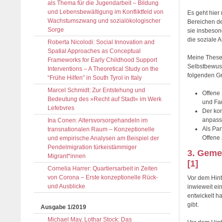
als Thema für die Jugendarbeit – Bildung
und Lebensbewältigung im Konfliktfeld von
Es geht hier
Wachstumszwang und sozialökologischer
Bereichen de
Sorge
sie insbeson
die soziale 
Roberta Nicolodi: Social Innovation and
Spatial Approaches as Conceptual
Meine These 
Frameworks for Early Childhood Support
Selbstbewuss
Interventions – A Theoretical Study on the
folgenden G
“Frühe Hilfen” in South Tyrol in Italy
Marcel Schmidt: Zur Entstehung und
Offene 
Bedeutung des »Recht auf Stadt« im Werk
und Fa
Lefebvres
Der kon
anpass
Ina Conen: Altersvorsorgehandeln im
Als Par
transnationalen Raum – Konzeptionelle
Offene 
und empirische Analysen am Beispiel der
Pendelmigration türkeistämmiger
3. Geme
Migrant*innen
[1]
Cornelia Harrer: Quartiersarbeit in Zeiten
von Corona – Erste konzeptionelle Rück-
Vor dem Hint
und Ausblicke
inwieweit ei
entwickelt h
gibt.
Ausgabe 1/2019
Michael May, Lothar Stock: Das