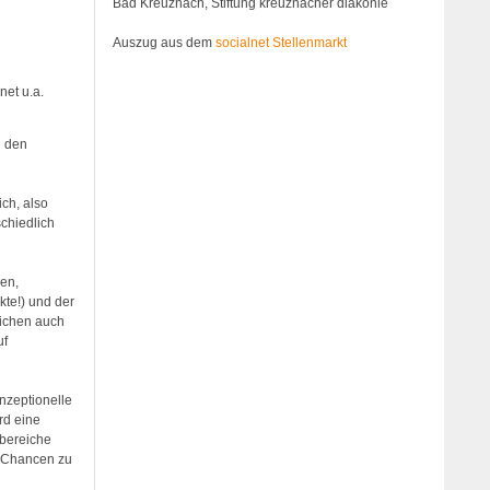
Bad Kreuznach, Stiftung kreuznacher diakonie
Auszug aus dem
socialnet Stellenmarkt
net u.a.
n den
ich, also
chiedlich
en,
kte!) und der
eichen auch
uf
nzeptionelle
rd eine
sbereiche
n Chancen zu