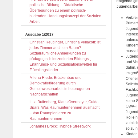
Folgende ge
politische Bildung – Didaktische
Jugendarbei
Überlegungen zu einem politisch-
bildenden Handlungskonzept der Sozialen
Verbrei
Arbeit
Primarb
Jugenda
Interes
Ausgabe 1/2017
untersc
Christian Reutlinger, Christina Vellacott: Ist
Kindern
jedes Zimmer auch ein Raum?
muss di
Sozialräumliche Anmerkungen zu
Jugende
pädagogisch inszenierten Bildungs-,
und Ver
Erfahrungs- und Sozialisationswelten für
dahin,
Flüchtlingskinder
im groß
Milena Riede: Brückenbau und
Offenen
Demokratieförderung durch
Selbstv
Gemeinwesenarbeit in heterogenen
Fachkrä
Nachbarschaften
Jugenda
keine G
Lisa Buttenberg, Klaus Overmeyer, Guido
GWA-Fun
Spars: Was Raumunternehmen ausmacht
Jugend
– Von Raumpionieren zu
Rolle 
Raumunternehmen
zu bild
Johannes Brock: Hybride Streetwork
so zu n
Kinder-