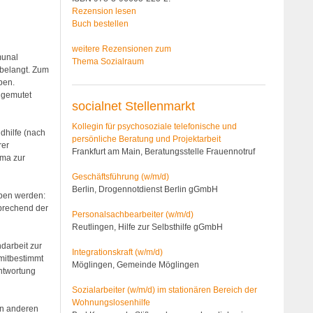
Rezension lesen
Buch bestellen
weitere Rezensionen zum
munal
Thema Sozialraum
nbelangt. Zum
ben.
ugemutet
socialnet Stellenmarkt
Kollegin für psychosoziale telefonische und
dhilfe (nach
persönliche Beratung und Projektarbeit
rer
Frankfurt am Main, Beratungsstelle Frauennotruf
ema zur
Geschäftsführung (w/m/d)
Berlin, Drogennotdienst Berlin gGmbH
eben werden:
sprechend der
Personalsach­bearbeiter (w/m/d)
Reutlingen, Hilfe zur Selbsthilfe gGmbH
darbeit zur
Integrationskraft (w/m/d)
mitbestimmt
Möglingen, Gemeinde Möglingen
antwortung
Sozialarbeiter (w/m/d) im stationären Bereich der
Wohnungslosenhilfe
on anderen