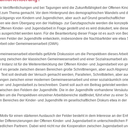
en Veröffentlichungen und bei Tagungen wird die Zukunftsfähigkeit der Offenen Kin
t zum Thema gemacht. Vor dem Hintergrund des demographischen Wandels und d
ückgangs von Kindern und Jugendlichen, aber auch auf Grund gesellschaftlicher
en wie dem Übergang von der Halbtags- zur Ganztagsschule werden die konzepti
Offenen Kinder- und Jugendarbeit in Frage gestellt und es wird diskutiert, wie dies
g ausgerichtet werden kann. Für die Beantwortung dieser Frage ist es auch von Be
eren Felder der Jugendhilfe entwickeln, insbesondere die Nachbarfelder wie etwa 
arbeit oder Gemeinwesenarbeit (GWA).
emeinwesenarbeit ebenfalls geführte Diskussion um die Perspektiven dieses Arbei
ung zwischen der klassischen Gemeinwesenarbeit und einer Sozialraumarbeit als
r Instanz ist für die Weiterentwicklung der Offenen Kinder- und Jugendarbeit von 
eil es gerade zwischen diesen Bereichen große Schnittmengen, aber auch Abgrenz
 Text soll deshalb der Versuch gemacht werden, Parallelen, Schnittstellen, aber au
ngen zwischen einer modernen Gemeinwesenarbeit und einer sozialräumlich orie
er- und Jugendarbeit zu beschreiben. Damit soll auch ein Beitrag geleistet werden
wischen den Feldern der Jugendhilfe. Die in der Jugendhilfe vorhandene Versäulu
ten um die Perspektiven einzelner Arbeitsbereiche stattfindet, führt eher zu einer
 Bereiches der Kinder- und Jugendhilfe im gesellschaftlichen Diskurs etwa in der
 Motiv für einen stärkeren Austausch der Felder besteht in dem Interesse an der En
ler Differenzierungen der Offenen Kinder- und Jugendarbeit in unterschiedlichen 
iedlichen Partnern. Dabei wird nicht nur die Kooperation zwischen Jugendarbeit u