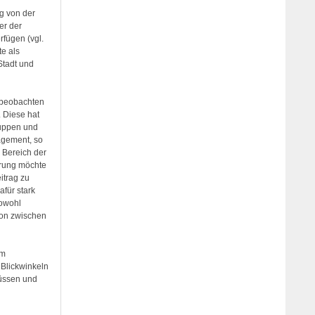
g von der
er der
rfügen (vgl.
te als
tadt und
u beobachten
. Diese hat
ruppen und
agement, so
n Bereich der
erung möchte
itrag zu
afür stark
owohl
ion zwischen
em
 Blickwinkeln
müssen und