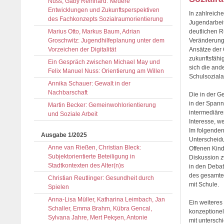
Nuss, Gaby Reinhard: Neuere
Entwicklungen und Zukunftsperspektiven
In zahlreich
des Fachkonzepts Sozialraumorientierung
Jugendarbei
Marius Otto, Markus Baum, Adrian
deutlichen R
Groschwitz: Jugendhilfeplanung unter dem
Veränderung
Vorzeichen der Digitalität
Ansätze der 
zukunftsfähi
Ein Gespräch zwischen Michael May und
sich die and
Felix Manuel Nuss: Orientierung am Willen
Schulsozial
Annika Schauer: Gewalt in der
Nachbarschaft
Die in der G
in der Spann
Martin Becker: Gemeinwohlorientierung
intermediäre
und Soziale Arbeit
Interesse, w
Im folgenden
Ausgabe 1/2025
Unterscheidu
Anne van Rießen, Christian Bleck:
Offenen Kind
Subjektorientierte Beteiligung in
Diskussion z
Stadtkontexten des Alter(n)s
in den Debat
des gesamten
Christian Reutlinger: Gesundheit durch
mit Schule.
Spielen
Anna-Lisa Müller, Katharina Leimbach, Jan
Ein weiteres
Schaller, Emma Brahm, Kübra Gencal,
konzeptionel
Sylvana Jahre, Mert Pekşen, Antonie
mit untersch