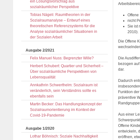
ein Lösungsvorschlag aus
Arbeitsberei
sozialräumlicher Perspektive
Tobias Nägeli: Raumtheorien in der
Offene 
Sozialraumanalyse – Entwurf eines
nicht P
theoretischen Referenzsystems für die
Sie ist
Analyse sozialräumlicher Situationen in
2010).
der Sozialen Arbeit
Die Offene K
wechselnden
Ausgabe 2/2021
Felix Manuel Nuss: Begrenzter Wille?
Die Ausdiffe
bezogen auf 
Herbert Schubert: Quartier und Sicherheit –
dar.
Über sozialräumliche Perspektiven von
Lebensqualität
Dadurch ents
Annkathrin Schwerthelm: Sozialraum ist
insbesondere
veränderlich, sein Verständnis sollte es
Funktion der
ebenfalls sein
präventive Wi
Randgruppen 
Martin Becker: Das Handlungskonzept der
Sozialraumorientierung im Kontext der
Aus einer Le
Covid-19-Pandemie
Schwerpunkte
Offene Kinde
Ausgabe 1/2020
entwickeln, 
Lothar Böhnisch: Soziale Nachhaltigkeit
eröffnen, et