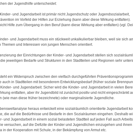
chen der Jugendhilfe unterscheidet:
Kinder- und Jugendarbeit ist primär nicht Jugendschutz oder Jugendsozialarbeit,
rävention im Vorfeld der Hilfen zur Erziehung (kann aber diese Wirkung entfalten).
 nicht Hilfe zum Übergang in den Beruf (kann diese Wirkung aber entfalten) (vgl. Dei
inder- und Jugendarbeit muss ein stückweit unkalkulierbar bleiben, weil sie sich a
 Themen und Interessen von jungen Menschen orientiert.
renzierung der Einrichtungen der Kinder- und Jugendarbeit stellen sich sozialräuml
die jeweiligen Bedarfe und Strukturen in den Stadtteilen und Regionen sehr unters
teht ein Widerspruch zwischen den vielfach durchgeführten Präventionsprogramm
 auch in Stadtteilen mit besonderem Entwicklungsbedarf (früher soziale Brennpun
 Kinder- und Jugendarbeit. Sicher wird die Kinder- und Jugendarbeit in vielen Ber
rkung entfalten, aber ihr Jugendbild ist zunächst positiv und nicht eingeschränkt a
(wie man diese früher bezeichnete) oder marginalisierte Jugendliche.
bensweltanalyse heraus entwickelt eine sozialräumlich orientierte Jugendarbeit ko
, die auf die Bedürfnisse und Bedarfe in den Sozialräumen eingehen. Deshalb wi
r- und Jugendarbeit in einem sozial belasteten Stadtteil auf jeden Fall auch Arbeit
die versuchen, auf die Defizite der Kinder und Jugendlichen einzugehen und ihne
wa in der Kooperation mit Schule, in der Bekämpfung von Armut etc.