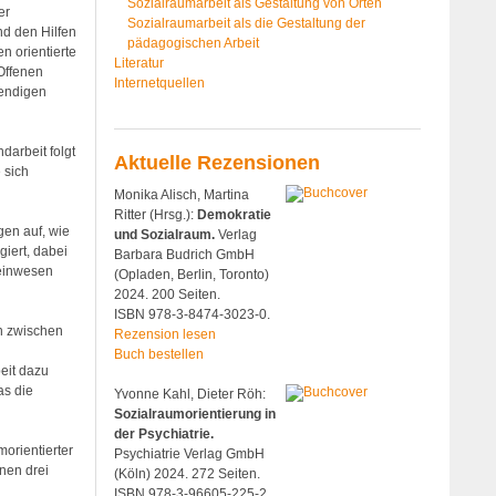
Sozialraumarbeit als Gestaltung von Orten
er
Sozialraumarbeit als die Gestaltung der
nd den Hilfen
pädagogischen Arbeit
n orientierte
Literatur
 Offenen
Internetquellen
wendigen
darbeit folgt
Aktuelle Rezensionen
 sich
Monika Alisch, Martina
Ritter (Hrsg.):
Demokratie
gen auf, wie
und Sozialraum.
Verlag
giert, dabei
Barbara Budrich GmbH
meinwesen
(Opladen, Berlin, Toronto)
2024. 200 Seiten.
ISBN 978-3-8474-3023-0.
en zwischen
Rezension lesen
Buch bestellen
eit dazu
as die
Yvonne Kahl, Dieter Röh:
Sozialraumorientierung in
der Psychiatrie.
orientierter
Psychiatrie Verlag GmbH
nen drei
(Köln) 2024. 272 Seiten.
ISBN 978-3-96605-225-2.