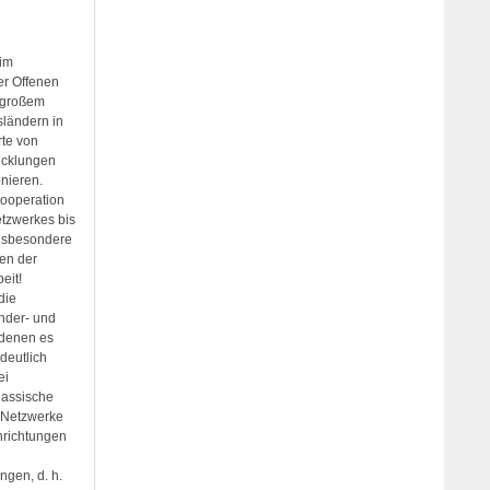
 im
er Offenen
n großem
sländern in
rte von
icklungen
onieren.
Kooperation
etzwerkes bis
insbesondere
gen der
eit!
die
inder- und
 denen es
deutlich
ei
lassische
 Netzwerke
inrichtungen
ngen, d. h.