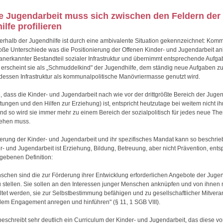
ne Jugendarbeit muss sich zwischen den Feldern der
lfe profilieren
erhalb der Jugendhilfe ist durch eine ambivalente Situation gekennzeichnet: Kom
roße Unterschiede was die Positionierung der Offenen Kinder- und Jugendarbeit a
e anerkannter Bestandteil sozialer Infrastruktur und übernimmt entsprechende Aufga
 erscheint sie als „Schmuddelkind" der Jugendhilfe, dem ständig neue Aufgaben z
essen Infrastruktur als kommunalpolitische Manövriermasse genutzt wird.
, dass die Kinder- und Jugendarbeit nach wie vor der drittgrößte Bereich der Jugen
tungen und den Hilfen zur Erziehung) ist, entspricht heutzutage bei weitem nicht ih
d so wird sie immer mehr zu einem Bereich der sozialpolitisch für jedes neue Th
tehen muss.
ierung der Kinder- und Jugendarbeit und ihr spezifisches Mandat kann so beschri
r- und Jugendarbeit ist Erziehung, Bildung, Betreuung, aber nicht Prävention, ent
egebenen Definition:
chen sind die zur Förderung ihrer Entwicklung erforderlichen Angebote der Jugen
 stellen. Sie sollen an den Interessen junger Menschen anknüpfen und von ihnen 
ltet werden, sie zur Selbstbestimmung befähigen und zu gesellschaftlicher Mitver
lem Engagement anregen und hinführen" (§ 11, 1 SGB VIII).
eschreibt sehr deutlich ein Curriculum der Kinder- und Jugendarbeit, das diese v