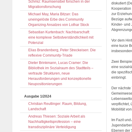
Schmiz: Raumsensibel forschen in der
diskutiert (
Migrationsforschung
Kooperation 
zur Erziehun
Michael May, Maria Bitzan: Das
Bezüge aufwe
uneingelöste Erbe des Community
Kinder- und 
Organizing Ansatzes von Lothar Stock
Abgrenzunge
Sebastian Kurtenbach: Nachbarschaft:
eine komplexe Selbstverständlichkeit mit
Vor dem Hint
Potenzial
eine kurze B
Elias Brandenberg, Peter Streckeisen: Die
insbesondere
reflexive Community-Triade
Zwei Beispie
Dieter Brinkmann, Lucas Cramer: Die
eine sozialr
Bibliothek im Sozialraum des Stadtteils –
die spezifis
vertraute Strukturen, neue
einbringt.
Herausforderungen und konzeptionelle
Neupositionierungen
Der nächste 
Gemeinwesena
Ausgabe 1/2024
Lebensweltor
Christian Reutlinger: Raum, Bildung,
verpflichtet
Landschaft
Mobilität vo
Andreas Thiesen: Soziale Arbeit als
Im Fazit und
Nachhaltigkeitsprofession – eine
Jugendarbeit
transdisziplinäre Verteidigung
Ebenen der S