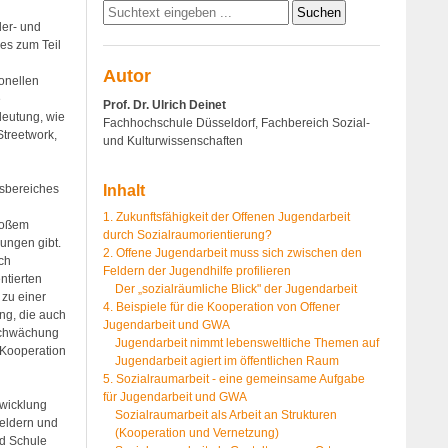
der- und
es zum Teil
Autor
onellen
e
Prof. Dr. Ulrich Deinet
deutung, wie
Fachhochschule Düsseldorf, Fachbereich Sozial-
Streetwork,
und Kulturwissenschaften
tsbereiches
Inhalt
1. Zukunftsfähigkeit der Offenen Jugendarbeit
großem
durch Sozialraumorientierung?
ungen gibt.
2. Offene Jugendarbeit muss sich zwischen den
ch
Feldern der Jugendhilfe profilieren
ntierten
Der „sozialräumliche Blick" der Jugendarbeit
 zu einer
4. Beispiele für die Kooperation von Offener
ng, die auch
Jugendarbeit und GWA
 Schwächung
Jugendarbeit nimmt lebensweltliche Themen auf
 Kooperation
Jugendarbeit agiert im öffentlichen Raum
5. Sozialraumarbeit - eine gemeinsame Aufgabe
für Jugendarbeit und GWA
twicklung
Sozialraumarbeit als Arbeit an Strukturen
Feldern und
(Kooperation und Vernetzung)
nd Schule