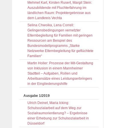
Mehmet Kart, Kirsten Rusert, Margit Stein:
Auszubildende mit Fluchterfahrung im
ländlichen Raum: Projektergebnisse aus
dem Landkreis Vechta
Selina Chwoika, Lena Correll:
Gelingensbedingungen vernetzter
Elternbegleitung für Familien mit geringen
Ressourcen am Beispiel des
Bundesmodellprogramms „Starke
Netzwerke Elternbegleitung für geflüchtete
Familien“
Martin Holler: Prozesse der Mit-Gestaltung
von Inklusion in einem Mannheimer
Stadtteil – Aufgaben, Rollen und
Arbeitsansätze eines Leistungserbringers
in der Eingliederungshilfe
Ausgabe 1/2019
Ulrich Deinet, Maria Icking:
Schulsozialarbeit auf dem Weg zur
Sozialraumorientierung? – Ergebnisse
einer Erhebung zur Schulsozialarbeit in
Düsseldorf