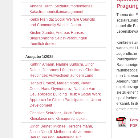
Prägun
Annette Harth: Sozialraumorientiertes
Katastrophenrisikomanagement
Thema der F
Keiko Nishida: Social Welfare Councils
sozialräumli
and Community Work in Japan
dabei die B
Lebensbewält
Kirsten Sander, Andreas Hanses:
Biographische Selbst-Verortungen
Konkretes Zi
räumlich denken
war es, mit 
Jugendliche 
Ausgabe 1/2025
Partizipatio
Kathrin Amann, Nadine Burtschi, Ulrich
Raumaneignu
Deinet, Johannes Lünenschloss, Christian
raumbezogen
Reutlinger: Aufwachsen auf dem Land
den Untersu
Aneignungsfo
Ronald Crouzé, Marjan Moris, Pieter
objektbezoge
Cools, Hans Grymonprez, Nathalie Van
sie zu einer
Ceulebroeck: Building Trust: A Social Work
spezifischen
Approach for Citizen Participation in Urban
erkannt. In 
Development
geschlechtss
Christian Schröder, Ulrich Deinet:
Klimakrise und Klimagerechtigkeit
Fors
PDF-
Ulrich Deinet, Michael Herschelmann,
Jason Niessit: Methoden aktivierender
Befragung und Beteiligung zur