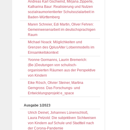
Andreas Karl Gschwind, Mirjana Zipperle,
Katharina Baur: Realisierung und Nutzen
sozialraumorientierter Schulsozialarbeit in
Baden-Württemberg
Maren Schreier, Edi Martin, Oliver Fehren:
Gemeinwesenarbeit im deutschsprachigen
Raum
Michael Noack: Möglichkeiten und
Grenzen des QplusAlter Lotsenmodells im
Einsamkeitskontext
Yvonne Gormanns, Laurin Bremerich:
(Be-)Deutungen von schulisch-
organisierten Räumen aus der Perspektive
von Kindern
Eike Rösch, Olivier Steiner, Martina
Gerngross: Das Forschungs- und
Entwicklungsprojekt e_space
Ausgabe 1/2023
Ulrich Deinet, Johannes Lünenschloß,
Laura Petzold: Die subjektiven Sichtweisen
von Kindern auf Schule und Stadtteil nach
der Corona-Pandemie