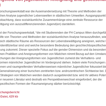
g
orschungswerkstatt war die Auseinandersetzung mit Theorie und Methoden der
chen Analyse jugendlicher Lebenswelten in städtischen Umwelten. Ausgangspunkt 
eobachtung, dass sozialräumliche Zusammenhänge eine zentrale Ressource der
igung von auszudifferenzierenden Jugend(en) darstellen.
el der Forschungswerkstatt, *die mit Studierenden der FH Campus Wien durchgefü
Hilfe von Theorien und Methoden der sozialräumlichen Analyse herauszufinden, wi
sich städtische Räume als Ressourcen der Lebensbewältigung aneignen, welche P
n identifizierbar sind und welche besondere Bedeutung den geschlechtsspezifisch
ng zukommt. Dieser spezielle Fokus auf die gender-Dimension und da besonders
en Praktiken und Aneignungsformen von Mädchen nimmt Bezug auf den Umstand
chungen der Aneignungsformen von Jugendlichen zumeist die Verhaltens- und
rmen männlicher Jugendlicher im Vordergrund stehen. Indem viele Forschungen 
nen und raumgreifenden Verhaltensweisen männlicher Jugendlicher fokussiert ble
 Generalisierung einer burschen-zentrierten bzw. androzentrischen Sichtweise bei. 
 Strategien von Mädchen werden dadurch ausgeblendet bzw. wird ihr aktives Potent
der neueren Literatur wird deshalb ein Perspektivenwechsel eingefordert, der die
pezifischen Formen der Raumaneignung stärker berücksichtgt.
chungsbericht
Datei, 429 kb