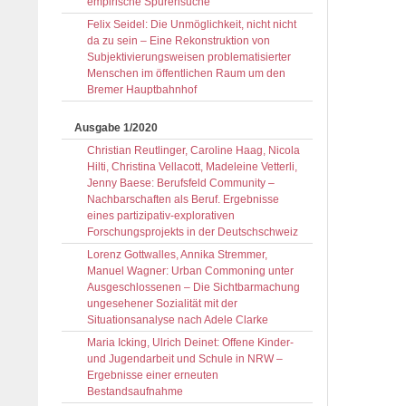
empirische Spurensuche
Felix Seidel: Die Unmöglichkeit, nicht nicht
da zu sein – Eine Rekonstruktion von
Subjektivierungsweisen problematisierter
Menschen im öffentlichen Raum um den
Bremer Hauptbahnhof
Ausgabe 1/2020
Christian Reutlinger, Caroline Haag, Nicola
Hilti, Christina Vellacott, Madeleine Vetterli,
Jenny Baese: Berufsfeld Community –
Nachbarschaften als Beruf. Ergebnisse
eines partizipativ-explorativen
Forschungsprojekts in der Deutschschweiz
Lorenz Gottwalles, Annika Stremmer,
Manuel Wagner: Urban Commoning unter
Ausgeschlossenen – Die Sichtbarmachung
ungesehener Sozialität mit der
Situationsanalyse nach Adele Clarke
Maria Icking, Ulrich Deinet: Offene Kinder-
und Jugendarbeit und Schule in NRW –
Ergebnisse einer erneuten
Bestandsaufnahme