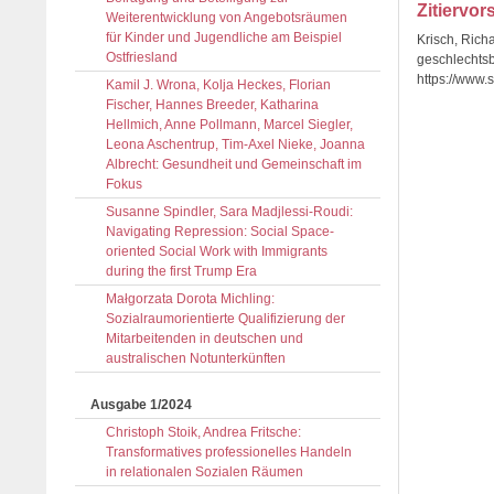
Zitiervor
Weiterentwicklung von Angebotsräumen
für Kinder und Jugendliche am Beispiel
Krisch, Rich
Ostfriesland
geschlechtsb
https://www.
Kamil J. Wrona, Kolja Heckes, Florian
Fischer, Hannes Breeder, Katharina
Hellmich, Anne Pollmann, Marcel Siegler,
Leona Aschentrup, Tim-Axel Nieke, Joanna
Albrecht: Gesundheit und Gemeinschaft im
Fokus
Susanne Spindler, Sara Madjlessi-Roudi:
Navigating Repression: Social Space-
oriented Social Work with Immigrants
during the first Trump Era
Małgorzata Dorota Michling:
Sozialraumorientierte Qualifizierung der
Mitarbeitenden in deutschen und
australischen Notunterkünften
Ausgabe 1/2024
Christoph Stoik, Andrea Fritsche:
Transformatives professionelles Handeln
in relationalen Sozialen Räumen