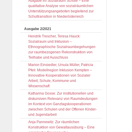
Aufgabe im Sozialraum Schule – Eine
qualitative Analyse von sozialräumlichen
Unterstützungsangeboten begleitend zur
Schultransition in Niederösterreich
Ausgabe 2/2021
Hendrik Trescher, Teresa Hauck:
Sozialraum und Inklusion –
Ethnographische Sozialraumbegehungen
zur raumbezogenen Rekonstruktion von
Teilhabe und Ausschluss
Marion Einsiedler, Ursula Müller, Patricia
Pfeil: Modellregion Inklusion Kempten –
Innovative Kooperationen von Sozialer
Arbeit, Schule, Kommune und
Wissenschaft
Katharina Gosse: Zur institutionellen und
diskursiven Relevanz von Raumdeutungen
im Kontext von Ganztagskooperationen
zwischen Schulen und der Offenen Kinder-
und Jugendarbeit
Anja Pannewitz: Zur räumlichen
Konstruktion von Gewaltausübung – Eine