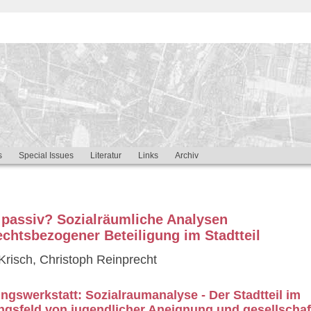
s
Special Issues
Literatur
Links
Archiv
 passiv? Sozialräumliche Analysen
chtsbezogener Beteiligung im Stadtteil
Krisch, Christoph Reinprecht
ngswerkstatt: Sozialraumanalyse - Der Stadtteil im
gsfeld von jugendlicher Aneignung und gesellschaft