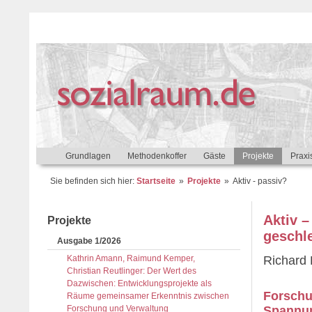
Grundlagen
Methodenkoffer
Gäste
Projekte
Praxi
Sie befinden sich hier:
Startseite
Projekte
Aktiv - passiv?
Aktiv –
Projekte
geschle
Ausgabe 1/2026
Kathrin Amann, Raimund Kemper,
Richard 
Christian Reutlinger: Der Wert des
Dazwischen: Entwicklungsprojekte als
Forschu
Räume gemeinsamer Erkenntnis zwischen
Forschung und Verwaltung
Spannun