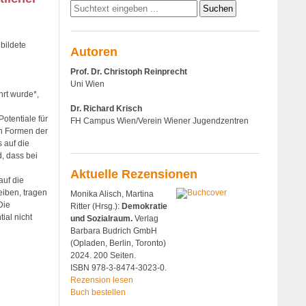
bildete
Autoren
Prof. Dr. Christoph Reinprecht
Uni Wien
hrt wurde*,
e
Dr. Richard Krisch
otentiale für
FH Campus Wien/Verein Wiener Jugendzentren
en Formen der
 auf die
, dass bei
Aktuelle Rezensionen
auf die
iben, tragen
Monika Alisch, Martina
Die
Ritter (Hrsg.):
Demokratie
ial nicht
und Sozialraum.
Verlag
Barbara Budrich GmbH
(Opladen, Berlin, Toronto)
2024. 200 Seiten.
ISBN 978-3-8474-3023-0.
Rezension lesen
Buch bestellen