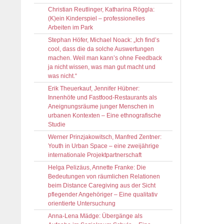
Christian Reutlinger, Katharina Röggla:
(K)ein Kinderspiel – professionelles
Arbeiten im Park
Stephan Höfer, Michael Noack: „Ich find’s
cool, dass die da solche Auswertungen
machen. Weil man kann’s ohne Feedback
ja nicht wissen, was man gut macht und
was nicht.“
Erik Theuerkauf, Jennifer Hübner:
Innenhöfe und Fastfood-Restaurants als
Aneignungsräume junger Menschen in
urbanen Kontexten – Eine ethnografische
Studie
Werner Prinzjakowitsch, Manfred Zentner:
Youth in Urban Space – eine zweijährige
internationale Projektpartnerschaft
Helga Pelizäus, Annette Franke: Die
Bedeutungen von räumlichen Relationen
beim Distance Caregiving aus der Sicht
pflegender Angehöriger – Eine qualitativ
orientierte Untersuchung
Anna-Lena Mädge: Übergänge als