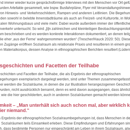
und immer wieder kurze gesprächsförmige Interviews mit den Menschen vor Ort gefü
den Artefakte gesammelt, wie bspw. Busfahrpläne, Flyer mit Veranstaltungshinwe
von Hinweis- und Verkehrsschildern, Rampen und anderen Leitlinien. Die Begehun
den sowohl in belebte Innenstadträume als auch an Freizeit- und Kulturorte, in Woh
ialen Wohnungsbaus und viele mehr. Dabei wurde außerdem immer der öffentlich
erkehr untersucht. So wird „[i]n zahlreichen und kleinteiligen Beobachtungsproto
um beschrieben und es werden konkrete Interaktionen dokumentiert, an denen te
die eher ‚aus der Ferne‘ wahrgenommen wurden“ (Trescher/Hauck 2020: 50). Dies
n Zugänge eröffnen Sozialraum als relationale Praxis und resultieren in einem g
gen Materialkorpus, dessen Analyse in ethnographischen Berichten resultiert (Lüder
gsgeschichten und Facetten der Teilhabe
eschichten und Facetten der Teilhabe, die als Ergebnis der ethnographischen
egehungen exemplarisch dargelegt werden, sind unter Themen zusammengefasst,
i werden die Sozialräume, in denen die zur Illustration herangezogenen Geschic
rden, nicht ausdrücklich benannt, denn es wird davon ausgegangen, dass ähnli
 wie die hier geschilderten, auch in anderen Sozialräumen gemacht werden könne
mkeit – „Man unterhält sich auch schon mal, aber wirklich
hier niemand.“
es Ergebnis der ethnographischen Sozialraumbegehungen ist, dass Menschen in d
 Sozialräumen teils Einsamkeit erleben. Diese Empfindungen und Erfahrungen sin
ch, dass bestimmte Personen nur eingeschränkt am Leben in ihrem Sozialraum, als