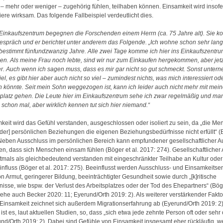
 – mehr oder weniger – zugehörig fühlen, teilhaben können. Einsamkeit wird insofe
iere wirksam. Das folgende Fallbeispiel verdeutlicht dies.
Einkaufszentrum begegnen die Forschenden einem Herrn (ca. 75 Jahre alt). Sie 
espräch und er berichtet unter anderem das Folgende. „Ich wohne schon sehr lang
, bestimmt fünfundzwanzig Jahre. Alle zwei Tage komme ich hier ins Einkaufszentr
en. Als meine Frau noch lebte, sind wir nur zum Einkaufen hergekommen, aber jetz
er. Auch wenn ich sagen muss, dass es mir gar nicht so gut schmeckt. Sonst unter
iel, es gibt hier aber auch nicht so viel – zumindest nichts, was mich interessiert od
en könnte. Seit mein Sohn weggezogen ist, kann ich leider auch nicht mehr mit mei
platz gehen. Die Leute hier im Einkaufszentrum sehe ich zwar regelmäßig und man
 schon mal, aber wirklich kennen tut sich hier niemand.“
keit wird das Gefühl verstanden, ausgeschlossen oder isoliert zu sein, da „die Me
 [der] persönlichen Beziehungen die eigenen Beziehungsbedürfnisse nicht erfüllt“ (B
Neben Ausschluss im persönlichen Bereich kann empfundener gesellschaftlicher A
en, dass sich Menschen einsam fühlen (Böger et al. 2017: 274). Gesellschaftlicher
ftmals als gleichbedeutend verstanden mit eingeschränkter Teilhabe an Kultur ode
Einfluss (Böger et al. 2017: 275). Beeinflusst werden Ausschluss- und Einsamkeits
 Armut, geringerer Bildung, beeinträchtigter Gesundheit sowie durch „[k]ritische
isse, wie bspw. der Verlust des Arbeitsplatzes oder der Tod des Ehepartners“ (Böge
iehe auch Becker 2020: 11; Eyerund/Orth 2019: 2). Als weiterer verstärkender Fakto
Einsamkeit zeichnet sich außerdem Migrationserfahrung ab (Eyerund/Orth 2019: 2)
st es, laut aktuellen Studien, so, dass „sich etwa jede zehnte Person oft oder sehr
erund/Orth 2019: 2). Dabei sind Gefühle von Einsamkeit insgesamt eher rückläufig, w