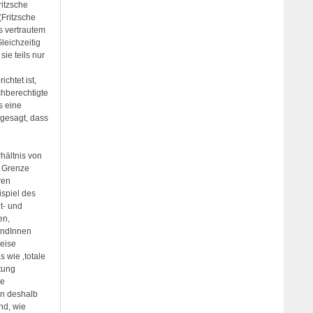
ritzsche
(Fritzsche
s vertrautem
leichzeitig
ie teils nur
chtet ist,
chberechtigte
s eine
 gesagt, dass
hältnis von
n Grenze
ren
ispiel des
t- und
en,
undInnen
Weise
s wie ‚totale
stung
ie
en deshalb
nd, wie