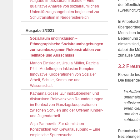
Aufgabe im Sozialraum Schule – Eine
der öffentli
qualitative Analyse von sozialräumlichen
(Eyerund/Ort
Unterstützungsangeboten begleitend zur
Schultransition in Niederösterreich
In Anbetrac
übergeordnet
Ausgabe 2/2021
Menschen bet
Sozialraum und Inklusion –
Begegnung ze
Ethnographische Sozialraumbegehungen
einsam sind,
zur raumbezogenen Rekonstruktion von
dabei die Mö
Teilhabe und Ausschluss
zuhause fühl
Marion Einsiedler, Ursula Müller, Patricia
3.2 Freun
Pfeil: Modellregion Inklusion Kempten –
Innovative Kooperationen von Sozialer
Es wurde fes
Arbeit, Schule, Kommune und
Die folgende 
Wissenschaft
Im Außenb
Katharina Gosse: Zur institutionellen und
unterhalt
diskursiven Relevanz von Raumdeutungen
selbstver
im Kontext von Ganztagskooperationen
einen Geh
zwischen Schulen und der Offenen Kinder-
und dort 
und Jugendarbeit
sehbeeint
Anja Pannewitz: Zur räumlichen
Konstruktion von Gewaltausübung – Eine
Freundschaft
empirische Spurensuche
Beziehungen