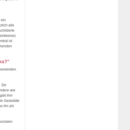
.
 ein
lich alle
childerte
zeitweise)
tral ist
ohnenden
nks?“
überwinden.
. Sie
 andere wie
 gibt ihm
ie Gaststätte
s ihn als
sozialen