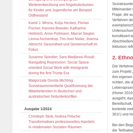
Sozialraumbe
Weiterentwicklung von Angebotsräumen
Miteinander 
für Kinder und Jugendliche am Beispiel
Frage, die a
Ostfriesland
Verfahren de
Kamil J. Wrona, Kolja Heckes, Florian
exemplarisch
Fischer, Hannes Breeder, Katharina
Untersuchung
Hellmich, Anne Pollmann, Marcel Siegler,
konstituiert
Leona Aschentrup, Tim-Axel Nieke, Joanna
Abschließend
Albrecht: Gesundheit und Gemeinschaft im
Inklusion refl
Fokus
2. Ethn
Susanne Spindler, Sara Madjlessi-Roudi:
Navigating Repression: Social Space-
Die Verfahr
oriented Social Work with Immigrants
zum Projekt 
during the first Trump Era
ihm eigenen 
Małgorzata Dorota Michling:
richten, die
Sozialraumorientierte Qualifizierung der
Lebenspraxi
Mitarbeitenden in deutschen und
(Honer 2010:
australischen Notunterkünften
ausgeht, das
Bereitschaft
Ausgabe 1/2024
konkrete met
301f.) und H
Christoph Stoik, Andrea Fritsche:
Transformatives professionelles Handeln
Bei den Bege
in relationalen Sozialen Räumen
die Teilhabe