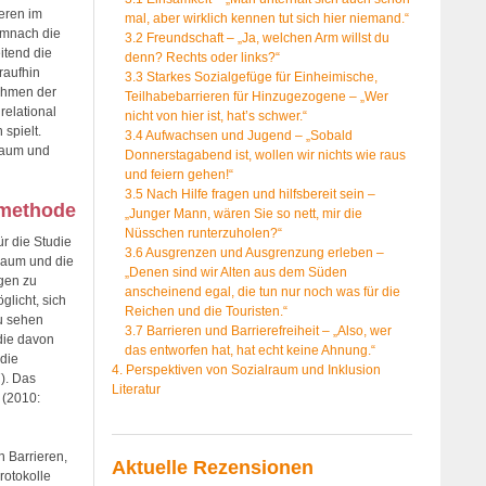
eren im
mal, aber wirklich kennen tut sich hier niemand.“
emnach die
3.2 Freundschaft – „Ja, welchen Arm willst du
itend die
denn? Rechts oder links?“
raufhin
3.3 Starkes Sozialgefüge für Einheimische,
Rahmen der
Teilhabebarrieren für Hinzugezogene – „Wer
relational
nicht von hier ist, hat’s schwer.“
spielt.
3.4 Aufwachsen und Jugend – „Sobald
raum und
Donnerstagabend ist, wollen wir nichts wie raus
und feiern gehen!“
3.5 Nach Hilfe fragen und hilfsbereit sein –
smethode
„Junger Mann, wären Sie so nett, mir die
Nüsschen runterzuholen?“
r die Studie
3.6 Ausgrenzen und Ausgrenzung erleben –
lraum und die
„Denen sind wir Alten aus dem Süden
ngen zu
anscheinend egal, die tun nur noch was für die
licht, sich
Reichen und die Touristen.“
u sehen
3.7 Barrieren und Barrierefreiheit – „Also, wer
 die davon
das entworfen hat, hat echt keine Ahnung.“
 die
4. Perspektiven von Sozialraum und Inklusion
7). Das
Literatur
 (2010:
n Barrieren,
Aktuelle Rezensionen
rotokolle