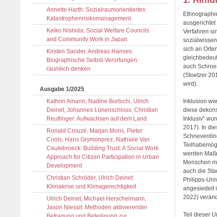
1. Hinf
Annette Harth: Sozialraumorientiertes
Ethnographie
Katastrophenrisikomanagement
ausgerichtet
Keiko Nishida: Social Welfare Councils
Verfahren si
and Community Work in Japan
sozialwissen
sich an Orte
Kirsten Sander, Andreas Hanses:
gleichbedeut
Biographische Selbst-Verortungen
auch Schroer
räumlich denken
(Stoetzer 20
wird).
Ausgabe 1/2025
Kathrin Amann, Nadine Burtschi, Ulrich
Inklusion wie
Deinet, Johannes Lünenschloss, Christian
diese dekons
Reutlinger: Aufwachsen auf dem Land
Inklusiv“ wu
2017). In di
Ronald Crouzé, Marjan Moris, Pieter
Schneverdin
Cools, Hans Grymonprez, Nathalie Van
Teilhabemögl
Ceulebroeck: Building Trust: A Social Work
werden Maßna
Approach for Citizen Participation in Urban
Menschen mit
Development
auch die Sta
Christian Schröder, Ulrich Deinet:
Philipps-Univ
Klimakrise und Klimagerechtigkeit
angesiedelt 
2022) verän
Ulrich Deinet, Michael Herschelmann,
Jason Niessit: Methoden aktivierender
Teil dieser 
Befragung und Beteiligung zur