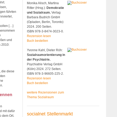
hrt.
Monika Alisch, Martina
isen,
Ritter (Hrsg.):
Demokratie
gen führten
und Sozialraum.
Verlag
nviertel,
Barbara Budrich GmbH
e
(Opladen, Berlin, Toronto)
kollen […]
2024. 200 Seiten.
ilgenommen
ISBN 978-3-8474-3023-0.
e
Rezension lesen
roßen und
Buch bestellen
s 2010:
Yvonne Kahl, Dieter Röh:
Sozialraumorientierung in
der Psychiatrie.
Psychiatrie Verlag GmbH
(Köln) 2024. 272 Seiten.
 die diese
ISBN 978-3-96605-225-2.
hten
Rezension lesen
che
Buch bestellen
n.
weitere Rezensionen zum
 kennen
Thema Sozialraum
en
d mit dafür
socialnet Stellenmarkt
o dem Ort,