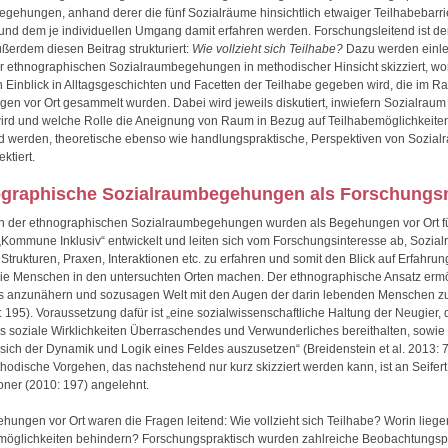
gehungen, anhand derer die fünf Sozialräume hinsichtlich etwaiger Teilhabebarri
und dem je individuellen Umgang damit erfahren werden. Forschungsleitend ist d
ußerdem diesen Beitrag strukturiert:
Wie vollzieht sich Teilhabe?
Dazu werden einle
r ethnographischen Sozialraumbegehungen in methodischer Hinsicht skizziert, wo
 Einblick in Alltagsgeschichten und Facetten der Teilhabe gegeben wird, die im 
en vor Ort gesammelt wurden. Dabei wird jeweils diskutiert, inwiefern Sozialraum 
 wird und welche Rolle die Aneignung von Raum in Bezug auf Teilhabemöglichkeiten 
 werden, theoretische ebenso wie handlungspraktische, Perspektiven von Sozial
ektiert.
ographische Sozialraumbegehungen als Forschung
en der ethnographischen Sozialraumbegehungen wurden als Begehungen vor Ort fü
„Kommune Inklusiv“ entwickelt und leiten sich vom Forschungsinteresse ab, Sozia
Strukturen, Praxen, Interaktionen etc. zu erfahren und somit den Blick auf Erfahru
 die Menschen in den untersuchten Orten machen. Der ethnographische Ansatz ermög
s anzunähern und sozusagen Welt mit den Augen der darin lebenden Menschen z
 195). Voraussetzung dafür ist „eine sozialwissenschaftliche Haltung der Neugier,
s soziale Wirklichkeiten Überraschendes und Verwunderliches bereithalten, sowie
, sich der Dynamik und Logik eines Feldes auszusetzen“ (Breidenstein et al. 2013: 
hodische Vorgehen, das nachstehend nur kurz skizziert werden kann, ist an Seifert
oner (2010: 197) angelehnt.
hungen vor Ort waren die Fragen leitend: Wie vollzieht sich Teilhabe? Worin liege
möglichkeiten behindern? Forschungspraktisch wurden zahlreiche Beobachtungsp