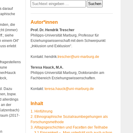
s darauf
graphische
Autor*innen
anden, die
Prof. Dr. Hendrik Trescher
cht (immer)
Philipps-Universität Marburg, Professur für
f.; siehe
Erziehungswissenschaft mit dem Schwerpunkt
n einem Ort“
„Inklusion und Exklusion“.
uss erlebt
Kontakt: hendrik.
trescher@uni-marburg.de
nfragestellens
Teresa Hauck, M.A.
mmune
Philipps-Universität Marburg, Doktorandin am
cher/Hauck
Fachbereich Erziehungswissenschaften.
tock,
Kontakt:
teresa.hauck@uni-marburg.de
nd. Dazu
hen, bspw.
d allerdings
Inhalt
 an der
. Katzenbach)
1. Hinführung
itraum (2017-
2. Ethnographische Sozialraumbegehungen als
Forschungsmethode
3. Alltagsgeschichten und Facetten der Teilhabe
en
3.1 Einsamkeit – „Man unterhält sich auch schon