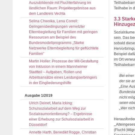
Teilhabebarr
Auszubildende mit Fluchterfahrung im
Teilhabe in 
ländlichen Raum: Projektergebnisse aus
dem Landkreis Vechta
3.3 Stark
Selina Chwoika, Lena Correll:
Hinzugezo
Gelingensbedingungen vernetzter
Elternbegleitung für Familien mit geringen
Sozialräume 
Ressourcen am Beispiel des
sein. Das be
Bundesmodellprogramms „Starke
sobald dies
Netzwerke Elternbegleitung für geflüchtete
Hervorbringu
Familien“
Beispiel daf
im Ort verwu
Martin Holler: Prozesse der Mit-Gestaltung
Teilhabebarr
von Inklusion in einem Mannheimer
Stadtteil – Aufgaben, Rollen und
Bei einer
Arbeitsansätze eines Leistungserbringers
der sie a
in der Eingliederungshilfe
„Eine Aus
Bundeslan
Ausgabe 1/2019
nicht mög
seien ebe
Ulrich Deinet, Maria Icking:
„Wer nicht
Schulsozialarbeit auf dem Weg zur
Sozialraumorientierung? – Ergebnisse
Herausforder
einer Erhebung zur Schulsozialarbeit in
„‚Alteingese
Düsseldorf
(Flucht-)Mig
Annette Harth, Benedikt Rogge, Christian