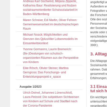
Andreas Karl Gschwind, Mirjana Zipperle,
angefertigt 
Katharina Baur: Realisierung und Nutzen
Außerdem wur
sozialraumorientierter Schulsozialarbeit in
Fotografien 
Baden-Württemberg
die Forschen
Orte des soz
Maren Schreier, Edi Martin, Oliver Fehren:
Personennahv
Gemeinwesenarbeit im deutschsprachigen
der Sozialra
Raum
wurde oder 
Michael Noack: Möglichkeiten und
verschiedene
Grenzen des QplusAlter Lotsenmodells im
vielgestalti
Einsamkeitskontext
396f.).
Yvonne Gormanns, Laurin Bremerich:
3. Allta
(Be-)Deutungen von schulisch-
organisierten Räumen aus der Perspektive
Die Alltagsg
von Kindern
Sozialraumb
Eike Rösch, Olivier Steiner, Martina
rahmen. Dabe
Gerngross: Das Forschungs- und
gesammelt wu
Entwicklungsprojekt e_space
Erfahrungen,
3.1 Einsa
Ausgabe 1/2023
tut sich 
Ulrich Deinet, Johannes Lünenschloß,
Laura Petzold: Die subjektiven Sichtweisen
Ein wichtig
von Kindern auf Schule und Stadtteil nach
untersuchten
der Corona-Pandemie
verantwortli