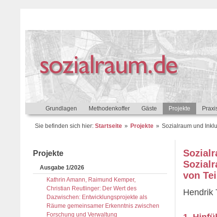
Grundlagen
Methodenkoffer
Gäste
Projekte
Praxi
Sie befinden sich hier:
Startseite
Projekte
Sozialraum und Inkl
Sozial
Projekte
Sozial
Ausgabe 1/2026
von Te
Kathrin Amann, Raimund Kemper,
Christian Reutlinger: Der Wert des
Hendrik 
Dazwischen: Entwicklungsprojekte als
Räume gemeinsamer Erkenntnis zwischen
Forschung und Verwaltung