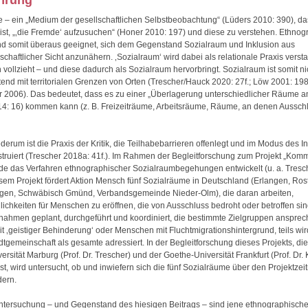
ührung
 – ein „Medium der gesellschaftlichen Selbstbeobachtung“ (Lüders 2010: 390), da
 ist, „‚die Fremde‘ aufzusuchen“ (Honer 2010: 197) und diese zu verstehen. Ethno
nd somit überaus geeignet, sich dem Gegenstand Sozialraum und Inklusion aus
schaftlicher Sicht anzunähern. ‚Sozialraum‘ wird dabei als relationale Praxis verst
n vollzieht – und diese dadurch als Sozialraum hervorbringt. Sozialraum ist somit ni
end mit territorialen Grenzen von Orten (Trescher/Hauck 2020: 27f.; Löw 2001: 198f
 2006). Das bedeutet, dass es zu einer „Überlagerung unterschiedlicher Räume a
14: 16) kommen kann (z. B. Freizeiträume, Arbeitsräume, Räume, an denen Ausschl
derum ist die Praxis der Kritik, die Teilhabebarrieren offenlegt und im Modus des I
truiert (Trescher 2018a: 41f.). Im Rahmen der Begleitforschung zum Projekt „Ko
rde das Verfahren ethnographischer Sozialraumbegehungen entwickelt (u. a. Tres
esem Projekt fördert Aktion Mensch fünf Sozialräume in Deutschland (Erlangen, Ros
gen, Schwäbisch Gmünd, Verbandsgemeinde Nieder-Olm), die daran arbeiten,
ichkeiten für Menschen zu eröffnen, die von Ausschluss bedroht oder betroffen si
hmen geplant, durchgeführt und koordiniert, die bestimmte Zielgruppen ansprec
 ‚geistiger Behinderung‘ oder Menschen mit Fluchtmigrationshintergrund, teils wir
dtgemeinschaft als gesamte adressiert. In der Begleitforschung dieses Projekts, die
ersität Marburg (Prof. Dr. Trescher) und der Goethe-Universität Frankfurt (Prof. Dr
ist, wird untersucht, ob und inwiefern sich die fünf Sozialräume über den Projektze
dern.
Untersuchung – und Gegenstand des hiesigen Beitrags – sind jene ethnographisch