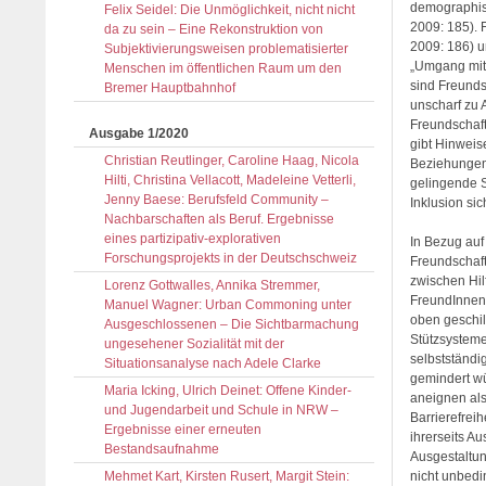
demographisc
Felix Seidel: Die Unmöglichkeit, nicht nicht
2009: 185). 
da zu sein – Eine Rekonstruktion von
2009: 186) u
Subjektivierungsweisen problematisierter
„Umgang mite
Menschen im öffentlichen Raum um den
sind Freundsc
Bremer Hauptbahnhof
unscharf zu
Freundschaft
Ausgabe 1/2020
gibt Hinweis
Christian Reutlinger, Caroline Haag, Nicola
Beziehungen 
Hilti, Christina Vellacott, Madeleine Vetterli,
gelingende S
Jenny Baese: Berufsfeld Community –
Inklusion si
Nachbarschaften als Beruf. Ergebnisse
eines partizipativ-explorativen
In Bezug auf
Forschungsprojekts in der Deutschschweiz
Freundschaft
zwischen Hil
Lorenz Gottwalles, Annika Stremmer,
FreundInnen,
Manuel Wagner: Urban Commoning unter
oben geschil
Ausgeschlossenen – Die Sichtbarmachung
Stützsysteme
ungesehener Sozialität mit der
selbstständi
Situationsanalyse nach Adele Clarke
gemindert wü
Maria Icking, Ulrich Deinet: Offene Kinder-
aneignen als 
und Jugendarbeit und Schule in NRW –
Barrierefrei
Ergebnisse einer erneuten
ihrerseits A
Bestandsaufnahme
Ausgestaltu
nicht unbedi
Mehmet Kart, Kirsten Rusert, Margit Stein: