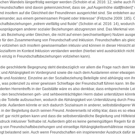
hen Wandels längerfristig weniger werden (Schobin et al. 2016: 12; siehe auch F
Freundschaften sind davon gekennzeichnet, dass sie „auf Augenhöhe statt[finden]“ 
nd insofern auf die Gleichheit der FreundInnen ausgerichtet sind. Sie entstehen au
inander, aus einem gemeinsamen Projekt oder Interesse“ (Fritzsche 2009: 185). G
haftsbeziehungen „extrem vielfältig und fluide“ (Schobin et al. 2016: 14), wodurch s
 Ausprägungen anderer sozialer Beziehungen abzugrenzen sind. Das Merkmal von
 als Beziehung unter Gleichen, die nicht auf einen (wechselseitigen) Nutzen ausgeri
e für den Zusammenhang von Freundschaft und Inklusion. Freundschaften als glei
vollziehen sich insofern gewissermaßen inklusiv und können in dieser Hinsicht al
ozialform im Kontext Inklusion verstanden werden (hierbei wird ausdrücklich nicht
ch einzig in Freundschaftsbeziehungen vollziehen kann).
 die geschilderte Begegnung steht diesbezüglich vor allem die Frage nach dem Ver
 und Abhängigkeit im Vordergrund sowie die nach dem Austarieren einer etwaige
fe und Assistenz. Einzelne an der Sozialbeziehung Beteiligte sind abhängig von ih
 was potenziell zu einer gewissen Schieflage der Freundschaft führen kann. Im Be
derten Herrentreffs in der Gaststätte wäre es also denkbar, dass entsprechende Lei
 den beschriebenen geh- und sehbeeinträchtigten Herrn dabei unterstützen könnt
g die Toilette aufzusuchen, wodurch die Abhängigkeit von Unterstützung durch Fre
rde. Außerdem könnte er sich dadurch Sozialraum in anderer, selbstständigerer 
in der Begleitung durch seinen Freund. Andererseits ist völlig klar, dass es so etwa
heit‘ gar nicht geben kann und dass die selbstverständliche Begleitung und Hilfelei
usdruck inklusiver Teilhabe ist. Außerdem gibt es keine gemeingültigen Regeln für d
ng von Freundschaftsbeziehungen und einseitige Abhängigkeitsverhältnisse müss
ngt belastend sein. Auch wenn Freundschaften ein inspirierender Ausdruck dafür si