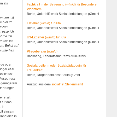
rn als
Fachkraft in der Betreuung (w/m/d) für Besondere
Wohnform
Berlin, Unionhilfswerk Sozialeinrichtungen gGmbH
kommen mit
e hier im
Erzieher (w/m/d) für Kita
um zum
Berlin, Unionhilfswerk Sozialeinrichtungen gGmbH
t esse ich
nehme ich
U3-Erzieher (w/m/d) für Kita
er was ich
Berlin, Unionhilfswerk Sozialeinrichtungen gGmbH
nem Enkel auf
 unterhält
Pflegeberater (w/m/d)
Backnang, Landratsamt Rems-Murr-Kreis
nge oder
Sozialarbeiterin oder Sozialpädagogin für
öger et al.
Frauentreff
usschluss
Berlin, Drogennotdienst Berlin gGmbH
 Ausschluss
r geringerem
Auszug aus dem
socialnet Stellenmarkt
erfahrungen
r et al.
r für das
. In
 oft einsam
enngleich in