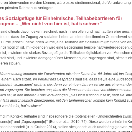
ieren überwunden werden können, wäre es zu eindimensional, die Verantwortung f
den privaten Rahmen zu verlagern.
es Sozialgefüge für Einheimische, Teilhabebarrieren für
gene – „Wer nicht von hier ist, hat’s schwer.“
sind oftmals davon gekennzeichnet, nach innen offen und nach außen eher gesch
deutet, dass der Zugang zu sozialem Leben an einem bestimmten Ort erschwert se
e Hürde jedoch überwunden wurde, eine Teilhabe am Sozialraum (im Sinne von A
ng) möglich ist. Im Folgenden wird eine Begegnung beispielhaft wiedergegeben, d
ür ist, inwiefern ein starkes Sozialgefüge die Teilhabemöglichkeiten von Menschen e
rzelt sind, und inwiefern demgegenüber Menschen, die zugezogen sind, oftmals e
ieren stoßen.
 Veranstaltung kommen die Forschenden mit einer Dame (ca. 55 Jahre alt) ins Gesp
n einem Tisch sitzen. Im Verlauf des Gesprächs sagt sie, dass sie „ja eine Zugezog
länderin sozusagen“ ergänzt sie, denn vor einigen Jahren sei sie aus einem ande
d zugezogen. Sie berichtet uns, dass die Menschen hier sehr verschlossen seien 
lich sei, in den inneren Kreis vorzudringen. „Das ist fast schon Inzest“, sagt sie. Ih
nfalls ausschließlich Zugezogene, mit den Einheimischen komme kein Kontakt zu
 von hier ist, hat’s schwer“.
nd im Kontext Teilhabe sind insbesondere die (potenziellen) Ungleichheiten zwis
ssene[n]‘ und ‚Zugezogene[n]‘“ (Bender et al. 2019: 74). Diese werden primär im Ko
ration behandelt (u. a. Gruber 2014), stellen sich jedoch auch unabhängig davon, w