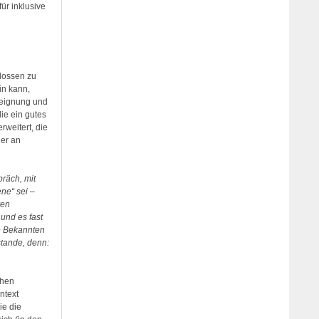
ür inklusive
lossen zu
in kann,
neignung und
ie ein gutes
rweitert, die
her an
räch, mit
ene“ sei –
ren
und es fast
re Bekannten
stande, denn:
chen
ntext
ie die