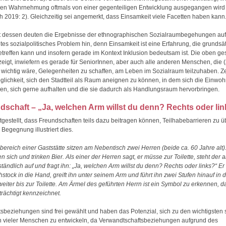
chen Wahrnehmung oftmals von einer gegenteiligen Entwicklung ausgegangen wird
h 2019: 2). Gleichzeitig sei angemerkt, dass Einsamkeit viele Facetten haben kann
ht dessen deuten die Ergebnisse der ethnographischen Sozialraumbegehungen auf
es sozialpolitisches Problem hin, denn Einsamkeit ist eine Erfahrung, die grundsätz
reffen kann und insofern gerade im Kontext Inklusion bedeutsam ist. Die oben ges
igt, inwiefern es gerade für SeniorInnen, aber auch alle anderen Menschen, die (
 wichtig wäre, Gelegenheiten zu schaffen, am Leben im Sozialraum teilzuhaben. Zen
glichkeit, sich den Stadtteil als Raum aneignen zu können, in dem sich die Einw
en, sich gerne aufhalten und die sie dadurch als Handlungsraum hervorbringen.
dschaft – „Ja, welchen Arm willst du denn? Rechts oder li
tgestellt, dass Freundschaften teils dazu beitragen können, Teilhabebarrieren zu 
Begegnung illustriert dies.
ereich einer Gaststätte sitzen am Nebentisch zwei Herren (beide ca. 60 Jahre alt)
en sich und trinken Bier. Als einer der Herren sagt, er müsse zur Toilette, steht der
ständlich auf und fragt ihn: „Ja, welchen Arm willst du denn? Rechts oder links?“ Er
stock in die Hand, greift ihn unter seinem Arm und führt ihn zwei Stufen hinauf in d
weiter bis zur Toilette. Am Ärmel des geführten Herrn ist ein Symbol zu erkennen, da
rächtigt kennzeichnet.
sbeziehungen sind frei gewählt und haben das Potenzial, sich zu den wichtigsten 
 vieler Menschen zu entwickeln, da Verwandtschaftsbeziehungen aufgrund des