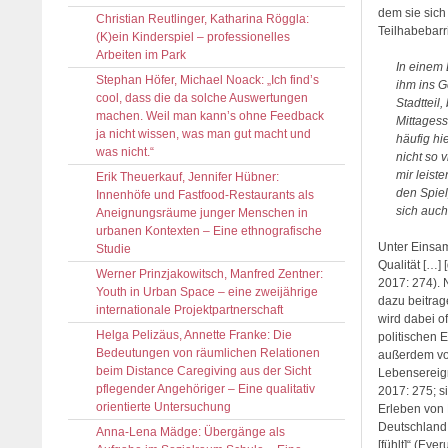
dem sie sich
Christian Reutlinger, Katharina Röggla:
Teilhabebarr
(K)ein Kinderspiel – professionelles
Arbeiten im Park
In einem 
Stephan Höfer, Michael Noack: „Ich find’s
ihm ins G
cool, dass die da solche Auswertungen
Stadtteil
machen. Weil man kann’s ohne Feedback
Mittagess
ja nicht wissen, was man gut macht und
häufig hi
was nicht.“
nicht so v
mir leist
Erik Theuerkauf, Jennifer Hübner:
den Spiel
Innenhöfe und Fastfood-Restaurants als
sich auch
Aneignungsräume junger Menschen in
urbanen Kontexten – Eine ethnografische
Unter Einsam
Studie
Qualität […]
Werner Prinzjakowitsch, Manfred Zentner:
2017: 274). 
Youth in Urban Space – eine zweijährige
dazu beitrag
internationale Projektpartnerschaft
wird dabei o
Helga Pelizäus, Annette Franke: Die
politischen 
Bedeutungen von räumlichen Relationen
außerdem von
beim Distance Caregiving aus der Sicht
Lebensereign
pflegender Angehöriger – Eine qualitativ
2017: 275; s
orientierte Untersuchung
Erleben von 
Deutschland i
Anna-Lena Mädge: Übergänge als
[fühlt]“ (Ey