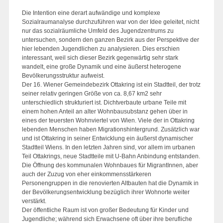
Die Intention eine derart aufwändige und komplexe
Sozialraumanalyse durchzuführen war von der Idee geleitet, nicht
nur das sozialräumliche Umfeld des Jugendzentrums zu
untersuchen, sondern den ganzen Bezirk aus der Perspektive der
hier lebenden Jugendlichen zu analysieren. Dies erschien
interessant, weil sich dieser Bezirk gegenwärtig sehr stark
wandelt, eine große Dynamik und eine äußerst heterogene
Bevölkerungsstruktur aufweist.
Der 16. Wiener Gemeindebezirk Ottakring ist ein Stadtteil, der trotz
seiner relativ geringen Größe von ca. 8,67 km2 sehr
unterschiedlich strukturiert ist. Dichtverbaute urbane Teile mit
einem hohen Anteil an alter Wohnbausubstanz gehen über in
eines der teuersten Wohnviertel von Wien. Viele der in Ottakring
lebenden Menschen haben Migrationshintergrund. Zusätzlich war
und ist Ottakring in seiner Entwicklung ein äußerst dynamischer
Stadtteil Wiens. In den letzten Jahren sind, vor allem im urbanen
Teil Ottakrings, neue Stadtteile mit U-Bahn Anbindung entstanden.
Die Öffnung des kommunalen Wohnbaues für MigrantInnen, aber
auch der Zuzug von eher einkommensstärkeren
Personengruppen in die renovierten Altbauten hat die Dynamik in
der Bevölkerungsentwicklung bezüglich ihrer Wohnorte weiter
verstärkt.
Der öffentliche Raum ist von großer Bedeutung für Kinder und
Jugendliche; während sich Erwachsene oft über ihre berufliche