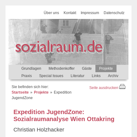
Über uns
Kontakt
Impressum
Datenschutz
Grundlagen
Methodenkoffer
Gäste
Projekte
Praxis
Special Issues
Literatur
Links
Archiv
Sie befinden sich hier:
Seite ausdrucken
Startseite
Projekte
Expedition
JugendZone
Expedition JugendZone:
Sozialraumanalyse Wien Ottakring
Christian Holzhacker