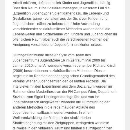
Arbeit erklären, definieren sich Kinder und Jugendliche häufig
über den Raum. Eine Sozialraumanalyse, in unserem Fall die
„Expedition JugendZone", dient daher dazu, die Lebens- und
Gestaltungsräume - vor allem aus der Sicht von Kindern und
Jugendlichen - näher zu beleuchten. Unter Anwendung
verschiedenster sozialräumlicher Methoden wurden dabei die
Lebenswelten und Sozialräume von Kindern und Jugendlichen im
öffentlichen Raum, aber auch die verschiedenen Formen der
Aneignung verschiedener Jugend(en) strukturiert erfasst.
Durchgeführt wurde diese Analyse vom Team des
Jugendzentrums JugendZone 16 im Zeitraum Mai 2009 bis
Jänner 2010, unter Anwendung verschiedener, bei Richard Krisch
(2009) beschriebenen sozialräumlichen Methoden. Dieser
begleitete im Rahmen der pädagogischen Grundlagenarbeit des
Vereins Wiener Jugendzentren den gesamten Prozess. Die
Interviews mit den ExpertInnen aus dem Sozialraum wurden im
Rahmen einer Masterthesis an der FH Campus Wien, Department
Soziales von Sigrid Holzinger durchgeführt und von ihr
inhaltsanalytisch ausgewertet, während die Durchführung der
anderen Methoden in die regelmäßigen Abläufe des
Jugendzentrumsalltags integriert wurden. In einer
Weiterentwicklung der Methodik der strukturierten
Stadtteilbegehung mit den Zielgruppen, verlagerten wir diese
teilweise in den virtuellen Raum und führten sie, mitgeschnitten