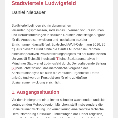
Stadtviertels Ludwigsfeld
Daniel Niebauer
Stadtviertel befinden sich in dynamischen
Veränderungsprozessen, sodass das Erkennen von Ressourcen
und Herausforderungen in sozialen Räumen eine stetige Aufgabe
für die Angebotsentwicklung und -gestaltung sozialer
Einrichtungen darstellt (vgl. Spatscheck/Wolf-Ostermann 2016, 25
ff.). Aus diesem Grund führte die Caritas München im Rahmen
eines kooperativen Praxisforschungsprojekts mit der Katholischen
Universität Eichstätt-Ingolstadt
[1]
eine Sozialraumanalyse im
Münchner Stadtviertel Ludwigsfeld durch. Der vorliegende Beitrag
[2]
beleuchtet sowohl das methodische Vorgehen der
Sozialraumanalyse als auch die zentralen Ergebnisse. Daran
anknüpfend werden Perspektiven für eine zukünftige
Sozialraumentwicklung ersichtlich.
1. Ausgangssituation
Vor dem Hintergrund einer immer schneller wachsenden und sich
verändernden Metropolregion München, stellt insbesondere die
Sozialraumentwicklung und -orientierung eine zentrale fachliche
Herausforderung für soziale Einrichtungen dar. Dabei zeigt sich,