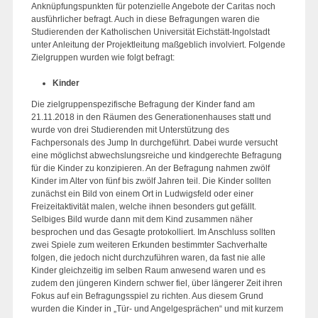
Anknüpfungspunkten für potenzielle Angebote der Caritas noch
ausführlicher befragt. Auch in diese Befragungen waren die
Studierenden der Katholischen Universität Eichstätt-Ingolstadt
unter Anleitung der Projektleitung maßgeblich involviert. Folgende
Zielgruppen wurden wie folgt befragt:
Kinder
Die zielgruppenspezifische Befragung der Kinder fand am
21.11.2018 in den Räumen des Generationenhauses statt und
wurde von drei Studierenden mit Unterstützung des
Fachpersonals des Jump In durchgeführt. Dabei wurde versucht
eine möglichst abwechslungsreiche und kindgerechte Befragung
für die Kinder zu konzipieren. An der Befragung nahmen zwölf
Kinder im Alter von fünf bis zwölf Jahren teil. Die Kinder sollten
zunächst ein Bild von einem Ort in Ludwigsfeld oder einer
Freizeitaktivität malen, welche ihnen besonders gut gefällt.
Selbiges Bild wurde dann mit dem Kind zusammen näher
besprochen und das Gesagte protokolliert. Im Anschluss sollten
zwei Spiele zum weiteren Erkunden bestimmter Sachverhalte
folgen, die jedoch nicht durchzuführen waren, da fast nie alle
Kinder gleichzeitig im selben Raum anwesend waren und es
zudem den jüngeren Kindern schwer fiel, über längerer Zeit ihren
Fokus auf ein Befragungsspiel zu richten. Aus diesem Grund
wurden die Kinder in „Tür- und Angelgesprächen“ und mit kurzem