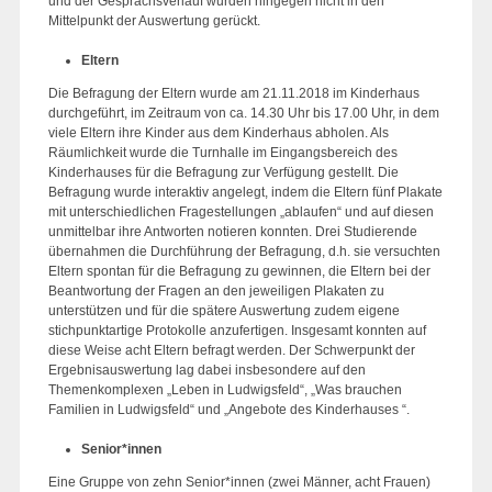
und der Gesprächsverlauf wurden hingegen nicht in den
Mittelpunkt der Auswertung gerückt.
Eltern
Die Befragung der Eltern wurde am 21.11.2018 im Kinderhaus
durchgeführt, im Zeitraum von ca. 14.30 Uhr bis 17.00 Uhr, in dem
viele Eltern ihre Kinder aus dem Kinderhaus abholen. Als
Räumlichkeit wurde die Turnhalle im Eingangsbereich des
Kinderhauses für die Befragung zur Verfügung gestellt. Die
Befragung wurde interaktiv angelegt, indem die Eltern fünf Plakate
mit unterschiedlichen Fragestellungen „ablaufen“ und auf diesen
unmittelbar ihre Antworten notieren konnten. Drei Studierende
übernahmen die Durchführung der Befragung, d.h. sie versuchten
Eltern spontan für die Befragung zu gewinnen, die Eltern bei der
Beantwortung der Fragen an den jeweiligen Plakaten zu
unterstützen und für die spätere Auswertung zudem eigene
stichpunktartige Protokolle anzufertigen. Insgesamt konnten auf
diese Weise acht Eltern befragt werden. Der Schwerpunkt der
Ergebnisauswertung lag dabei insbesondere auf den
Themenkomplexen „Leben in Ludwigsfeld“, „Was brauchen
Familien in Ludwigsfeld“ und „Angebote des Kinderhauses “.
Senior*innen
Eine Gruppe von zehn Senior*innen (zwei Männer, acht Frauen)