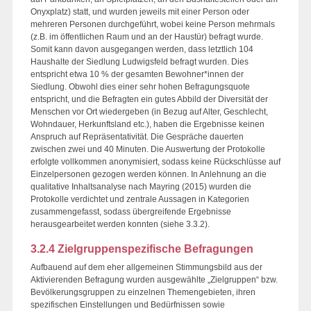
Onyxplatz) statt, und wurden jeweils mit einer Person oder
mehreren Personen durchgeführt, wobei keine Person mehrmals
(z.B. im öffentlichen Raum und an der Haustür) befragt wurde.
Somit kann davon ausgegangen werden, dass letztlich 104
Haushalte der Siedlung Ludwigsfeld befragt wurden. Dies
entspricht etwa 10 % der gesamten Bewohner*innen der
Siedlung. Obwohl dies einer sehr hohen Befragungsquote
entspricht, und die Befragten ein gutes Abbild der Diversität der
Menschen vor Ort wiedergeben (in Bezug auf Alter, Geschlecht,
Wohndauer, Herkunftsland etc.), haben die Ergebnisse keinen
Anspruch auf Repräsentativität. Die Gespräche dauerten
zwischen zwei und 40 Minuten. Die Auswertung der Protokolle
erfolgte vollkommen anonymisiert, sodass keine Rückschlüsse auf
Einzelpersonen gezogen werden können. In Anlehnung an die
qualitative Inhaltsanalyse nach Mayring (2015) wurden die
Protokolle verdichtet und zentrale Aussagen in Kategorien
zusammengefasst, sodass übergreifende Ergebnisse
herausgearbeitet werden konnten (siehe 3.3.2).
3.2.4 Zielgruppenspezifische Befragungen
Aufbauend auf dem eher allgemeinen Stimmungsbild aus der
Aktivierenden Befragung wurden ausgewählte „Zielgruppen“ bzw.
Bevölkerungsgruppen zu einzelnen Themengebieten, ihren
spezifischen Einstellungen und Bedürfnissen sowie