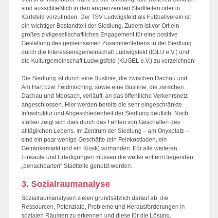
sind ausschließlich in den angrenzenden Stadtteilen oder in
Karlsfeld vorzufinden. Der TSV Ludwigsfeld als Fußballverein ist
ein wichtiger Bestandteil der Siedlung. Zudem ist vor Ort ein
großes zivilgesellschaftliches Engagement für eine positive
Gestaltung des gemeinsamen Zusammenlebens in der Siedlung
durch die Interessensgemeinschaft Ludwigsfeld (IGLU e.V.) und
die Kulturgemeinschaft Ludwigsfeld (KUGEL e.V.) zu verzeichnen.
Die Siedlung ist durch eine Buslinie, die zwischen Dachau und
Am Hart bzw. Feldmoching, sowie eine Buslinie, die zwischen
Dachau und Moosach, verläuft, an das öffentliche Verkehrsnetz
angeschlossen. Hier werden bereits die sehr eingeschränkte
Infrastruktur und Abgeschiedenheit der Siedlung deutlich. Noch
stärker zeigt sich dies durch das Fehlen von Geschäften des
alltäglichen Lebens. Im Zentrum der Siedlung – am Onyxplatz –
sind ein paar wenige Geschäfte (ein Feinkostladen, ein
Getränkemarkt und ein Kiosk) vorhanden. Für alle weiteren
Einkäufe und Erledigungen müssen die weiter entfernt liegenden
„benachbarten“ Stadtteile genutzt werden.
3. Sozialraumanalyse
Sozialraumanalysen zielen grundsätzlich darauf ab, die
Ressourcen, Potenziale, Probleme und Herausforderungen in
sozialen Räumen zu erkennen und diese für die Lösung,