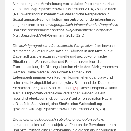
Minimierung und Verhinderung von sozialen Problemen nutzbar
zu machen (vgl. Spatscheck/Wolf-Ostermann 2016, 26 f.) Je nach
„Raumverständnis“ können zwei wesentliche Perspektiven in
Sozialraumanalysen einfließen, um entsprechende Erkenntnisse
zu generieren: eine
sozialgeografisch-infrastrukturelle Perspektive
und eine
aneignungstheoretisch-subjektorientierte Perspektive
(vgl. Spatscheck/Wolf-Ostermann 2016, 22 f.).
Die
sozialgeografisch-infrastrukturelle Perspektive
rückt bewusst
die materielle Struktur von sozialen Räumen in den Mittelpunkt.
Dabei soll u.a. die sozialstrukturelle und sozioökonomische
Situation, die Wohnsituation und Bebauungsstruktur, die
Familienstruktur, die Bildungssituation etc. in den Blick genommen
werden. Diese materiell-objektiven Rahmen- und
Lebensbedingungen von Räumen können eher quantitativ und
administrativ abgebildet werden, wie z.B. anhand der Daten des
Sozialmonitorings der Stadt München
[6]
. Diese Perspektive kann
auch als top-down-Perspektive verstanden werden, da ein
möglichst objektiver Blick von „oben“ auf einen sozialen Raum –
z.B. auf ein Stadtviertel, eine Straße, eine Wohnsiedlung –
geworfen wird (vgl. Spatscheck/Wolf-Ostermann 2016, 23).
Die
aneignungstheoretisch-subjektorientierte Perspektive
konzentriert sich auf das subjektive Erleben der Bewohner*innen
und Akteur*innen eines Sozialraums, die diesen als individuellen