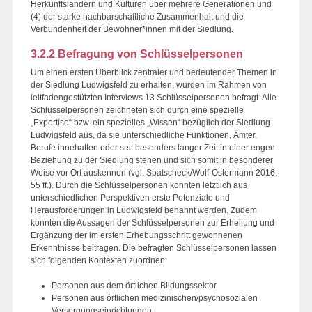
Herkunftsländern und Kulturen über mehrere Generationen und
(4) der starke nachbarschaftliche Zusammenhalt und die
Verbundenheit der Bewohner*innen mit der Siedlung.
3.2.2 Befragung von Schlüsselpersonen
Um einen ersten Überblick zentraler und bedeutender Themen in
der Siedlung Ludwigsfeld zu erhalten, wurden im Rahmen von
leitfadengestützten Interviews 13 Schlüsselpersonen befragt. Alle
Schlüsselpersonen zeichneten sich durch eine spezielle
„Expertise“ bzw. ein spezielles „Wissen“ bezüglich der Siedlung
Ludwigsfeld aus, da sie unterschiedliche Funktionen, Ämter,
Berufe innehatten oder seit besonders langer Zeit in einer engen
Beziehung zu der Siedlung stehen und sich somit in besonderer
Weise vor Ort auskennen (vgl. Spatscheck/Wolf-Ostermann 2016,
55 ff.). Durch die Schlüsselpersonen konnten letztlich aus
unterschiedlichen Perspektiven erste Potenziale und
Herausforderungen in Ludwigsfeld benannt werden. Zudem
konnten die Aussagen der Schlüsselpersonen zur Erhellung und
Ergänzung der im ersten Erhebungsschritt gewonnenen
Erkenntnisse beitragen. Die befragten Schlüsselpersonen lassen
sich folgenden Kontexten zuordnen:
Personen aus dem örtlichen Bildungssektor
Personen aus örtlichen medizinischen/psychosozialen
Versorgungseinrichtungen