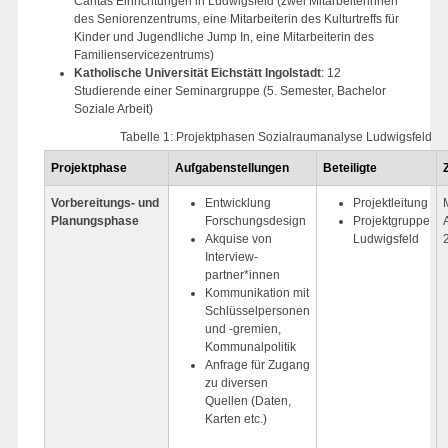
Caritas Einrichtungen in Ludwigsfeld (zwei Mitarbeiterinnen
des Seniorenzentrums, eine Mitarbeiterin des Kulturtreffs für
Kinder und Jugendliche Jump In, eine Mitarbeiterin des
Familienservicezentrums)
Katholische Universität Eichstätt Ingolstadt
: 12
Studierende einer Seminargruppe (5. Semester, Bachelor
Soziale Arbeit)
Tabelle 1: Projektphasen Sozialraumanalyse Ludwigsfeld
Projektphase
Aufgabenstellungen
Beteiligte
Vorbereitungs- und
Entwicklung
Projektleitung
Planungsphase
Forschungsdesign
Projektgruppe
Akquise von
Ludwigsfeld
Interview-
partner*innen
Kommunikation mit
Schlüsselpersonen
und -gremien,
Kommunalpolitik
Anfrage für Zugang
zu diversen
Quellen (Daten,
Karten etc.)