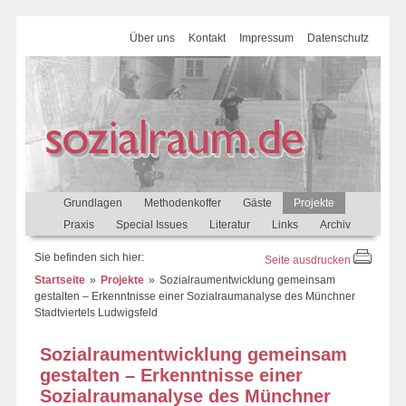
Über uns
Kontakt
Impressum
Datenschutz
Grundlagen
Methodenkoffer
Gäste
Projekte
Praxis
Special Issues
Literatur
Links
Archiv
Sie befinden sich hier:
Seite ausdrucken
Startseite
Projekte
Sozialraumentwicklung gemeinsam
gestalten – Erkenntnisse einer Sozialraumanalyse des Münchner
Stadtviertels Ludwigsfeld
Sozialraumentwicklung gemeinsam
gestalten – Erkenntnisse einer
Sozialraumanalyse des Münchner