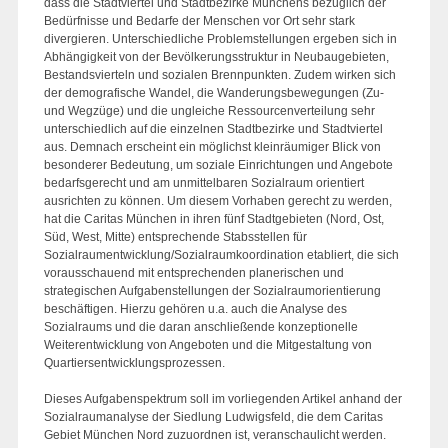
dass die Stadtviertel und Stadtbezirke Münchens bezüglich der
Bedürfnisse und Bedarfe der Menschen vor Ort sehr stark
divergieren. Unterschiedliche Problemstellungen ergeben sich in
Abhängigkeit von der Bevölkerungsstruktur in Neubaugebieten,
Bestandsvierteln und sozialen Brennpunkten. Zudem wirken sich
der demografische Wandel, die Wanderungsbewegungen (Zu-
und Wegzüge) und die ungleiche Ressourcenverteilung sehr
unterschiedlich auf die einzelnen Stadtbezirke und Stadtviertel
aus. Demnach erscheint ein möglichst kleinräumiger Blick von
besonderer Bedeutung, um soziale Einrichtungen und Angebote
bedarfsgerecht und am unmittelbaren Sozialraum orientiert
ausrichten zu können. Um diesem Vorhaben gerecht zu werden,
hat die Caritas München in ihren fünf Stadtgebieten (Nord, Ost,
Süd, West, Mitte) entsprechende Stabsstellen für
Sozialraumentwicklung/Sozialraumkoordination etabliert, die sich
vorausschauend mit entsprechenden planerischen und
strategischen Aufgabenstellungen der Sozialraumorientierung
beschäftigen. Hierzu gehören u.a. auch die Analyse des
Sozialraums und die daran anschließende konzeptionelle
Weiterentwicklung von Angeboten und die Mitgestaltung von
Quartiersentwicklungsprozessen.
Dieses Aufgabenspektrum soll im vorliegenden Artikel anhand der
Sozialraumanalyse der Siedlung Ludwigsfeld, die dem Caritas
Gebiet München Nord zuzuordnen ist, veranschaulicht werden.