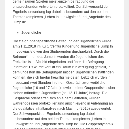
gemeinsamen Spielen meist einzeln befragt und die
entsprechenden Antworten protokolliert. Der Schwerpunkt der
Ergebnisauswertung lag dabei insbesondere auf den beiden
Themenkomplexen „Leben in Ludwigsfeld“ und „Angebote des
Jump In“.
Jugendliche
Die zielgruppenspezifische Befragung der Jugendlichen wurde
am 21.11.2018 im Kulturtreff für Kinder und Jugendliche Jump In
in Ludwigsfeld von drei Studierenden durchgeführt. Durch die
Betreuer*innen des Jump In wurden die Jugendlichen des
Freizeitreffs im Vorfeld eingeladen und über die Befragung
informiert. Es wurde vor Ort ein Raum zur Verfügung gestellt, in
dem ungestört die Befragungen mit den Jugendlichen stattfinden
konnten, die sich hierfür freiwillig meldeten. Letztlich wurden in
insgesamt zwei Stunden in einem Gespräch zwei weibliche
Jugendliche (16 und 17 Jahre) sowie in einer Gruppendiskussion
sieben männliche Jugendliche (ca. 13-17 Jahre) befragt. Die
Gespräche orientierten sich an einem Leitfaden, wurden
währenddessen protokolliert und anschließend in Anlehnung an
die qualitative Inhaltanalyse nach Mayring (2015) ausgewertet.
Der Schwerpunkt der Ergebnisauswertung lag dabei
insbesondere auf den beiden Themenkomplexen „Leben in
Ludwigsfeld“ und „Angebote des Jump In“. Die Gruppendynamik