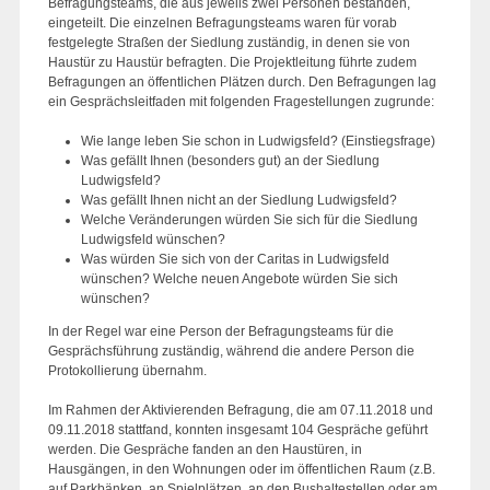
Befragungsteams, die aus jeweils zwei Personen bestanden,
eingeteilt. Die einzelnen Befragungsteams waren für vorab
festgelegte Straßen der Siedlung zuständig, in denen sie von
Haustür zu Haustür befragten. Die Projektleitung führte zudem
Befragungen an öffentlichen Plätzen durch. Den Befragungen lag
ein Gesprächsleitfaden mit folgenden Fragestellungen zugrunde:
Wie lange leben Sie schon in Ludwigsfeld? (Einstiegsfrage)
Was gefällt Ihnen (besonders gut) an der Siedlung
Ludwigsfeld?
Was gefällt Ihnen nicht an der Siedlung Ludwigsfeld?
Welche Veränderungen würden Sie sich für die Siedlung
Ludwigsfeld wünschen?
Was würden Sie sich von der Caritas in Ludwigsfeld
wünschen? Welche neuen Angebote würden Sie sich
wünschen?
In der Regel war eine Person der Befragungsteams für die
Gesprächsführung zuständig, während die andere Person die
Protokollierung übernahm.
Im Rahmen der Aktivierenden Befragung, die am 07.11.2018 und
09.11.2018 stattfand, konnten insgesamt 104 Gespräche geführt
werden. Die Gespräche fanden an den Haustüren, in
Hausgängen, in den Wohnungen oder im öffentlichen Raum (z.B.
auf Parkbänken, an Spielplätzen, an den Bushaltestellen oder am