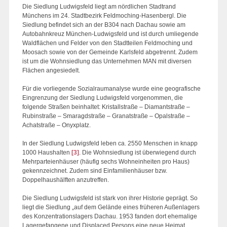
Die Siedlung Ludwigsfeld liegt am nördlichen Stadtrand
Münchens im 24. Stadtbezirk Feldmoching-Hasenbergl. Die
Siedlung befindet sich an der B304 nach Dachau sowie am
Autobahnkreuz München-Ludwigsfeld und ist durch umliegende
Waldflächen und Felder von den Stadtteilen Feldmoching und
Moosach sowie von der Gemeinde Karlsfeld abgetrennt. Zudem
ist um die Wohnsiedlung das Unternehmen MAN mit diversen
Flächen angesiedelt.
Für die vorliegende Sozialraumanalyse wurde eine geografische
Eingrenzung der Siedlung Ludwigsfeld vorgenommen, die
folgende Straßen beinhaltet: Kristallstraße – Diamantstraße –
Rubinstraße – Smaragdstraße – Granatstraße – Opalstraße –
Achatstraße – Onyxplatz.
In der Siedlung Ludwigsfeld leben ca. 2550 Menschen in knapp
1000 Haushalten
[3]
. Die Wohnsiedlung ist überwiegend durch
Mehrparteienhäuser (häufig sechs Wohneinheiten pro Haus)
gekennzeichnet. Zudem sind Einfamilienhäuser bzw.
Doppelhaushälften anzutreffen.
Die Siedlung Ludwigsfeld ist stark von ihrer Historie geprägt. So
liegt die Siedlung „auf dem Gelände eines früheren Außenlagers
des Konzentrationslagers Dachau. 1953 fanden dort ehemalige
Lagergefangene und Displaced Persons eine neue Heimat.