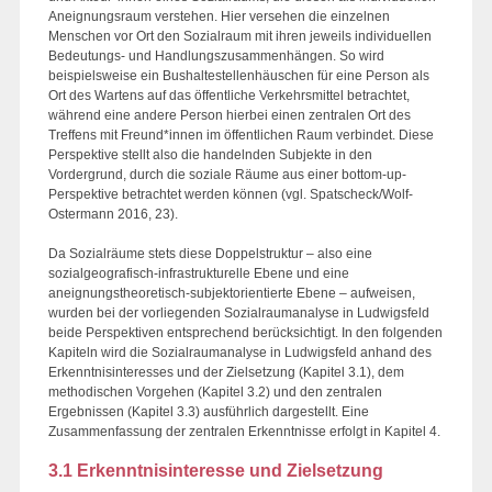
Aneignungsraum verstehen. Hier versehen die einzelnen
Menschen vor Ort den Sozialraum mit ihren jeweils individuellen
Bedeutungs- und Handlungszusammenhängen. So wird
beispielsweise ein Bushaltestellenhäuschen für eine Person als
Ort des Wartens auf das öffentliche Verkehrsmittel betrachtet,
während eine andere Person hierbei einen zentralen Ort des
Treffens mit Freund*innen im öffentlichen Raum verbindet. Diese
Perspektive stellt also die handelnden Subjekte in den
Vordergrund, durch die soziale Räume aus einer bottom-up-
Perspektive betrachtet werden können (vgl. Spatscheck/Wolf-
Ostermann 2016, 23).
Da Sozialräume stets diese Doppelstruktur – also eine
sozialgeografisch-infrastrukturelle Ebene und eine
aneignungstheoretisch-subjektorientierte Ebene – aufweisen,
wurden bei der vorliegenden Sozialraumanalyse in Ludwigsfeld
beide Perspektiven entsprechend berücksichtigt. In den folgenden
Kapiteln wird die Sozialraumanalyse in Ludwigsfeld anhand des
Erkenntnisinteresses und der Zielsetzung (Kapitel 3.1), dem
methodischen Vorgehen (Kapitel 3.2) und den zentralen
Ergebnissen (Kapitel 3.3) ausführlich dargestellt. Eine
Zusammenfassung der zentralen Erkenntnisse erfolgt in Kapitel 4.
3.1 Erkenntnisinteresse und Zielsetzung