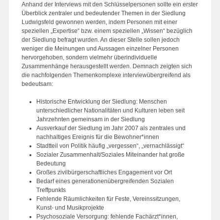
Anhand der Interviews mit den Schlüsselpersonen sollte ein erster
Überblick zentraler und bedeutender Themen in der Siedlung
Ludwigsfeld gewonnen werden, indem Personen mit einer
speziellen „Expertise“ bzw. einem speziellen „Wissen“ bezüglich
der Siedlung befragt wurden. An dieser Stelle sollen jedoch
weniger die Meinungen und Aussagen einzelner Personen
hervorgehoben, sondern vielmehr überindividuelle
Zusammenhänge herausgestellt werden. Demnach zeigten sich
die nachfolgenden Themenkomplexe interviewübergreifend als
bedeutsam:
Historische Entwicklung der Siedlung: Menschen
unterschiedlicher Nationalitäten und Kulturen leben seit
Jahrzehnten gemeinsam in der Siedlung
Ausverkauf der Siedlung im Jahr 2007 als zentrales und
nachhaltiges Ereignis für die Bewohner*innen
Stadtteil von Politik häufig „vergessen“, „vernachlässigt“
Sozialer Zusammenhalt/Soziales Miteinander hat große
Bedeutung
Großes zivilbürgerschaftliches Engagement vor Ort
Bedarf eines generationenübergreifenden Sozialen
Treffpunkts
Fehlende Räumlichkeiten für Feste, Vereinssitzungen,
Kunst- und Musikprojekte
Psychosoziale Versorgung: fehlende Fachärzt*innen,