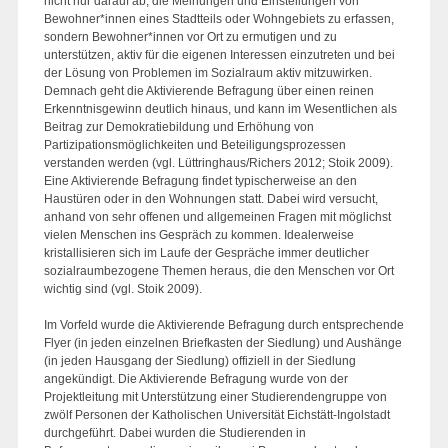
nicht nur darauf ab, die Meinungen und Einstellungen von
Bewohner*innen eines Stadtteils oder Wohngebiets zu erfassen,
sondern Bewohner*innen vor Ort zu ermutigen und zu
unterstützen, aktiv für die eigenen Interessen einzutreten und bei
der Lösung von Problemen im Sozialraum aktiv mitzuwirken.
Demnach geht die Aktivierende Befragung über einen reinen
Erkenntnisgewinn deutlich hinaus, und kann im Wesentlichen als
Beitrag zur Demokratiebildung und Erhöhung von
Partizipationsmöglichkeiten und Beteiligungsprozessen
verstanden werden (vgl. Lüttringhaus/Richers 2012; Stoik 2009).
Eine Aktivierende Befragung findet typischerweise an den
Haustüren oder in den Wohnungen statt. Dabei wird versucht,
anhand von sehr offenen und allgemeinen Fragen mit möglichst
vielen Menschen ins Gespräch zu kommen. Idealerweise
kristallisieren sich im Laufe der Gespräche immer deutlicher
sozialraumbezogene Themen heraus, die den Menschen vor Ort
wichtig sind (vgl. Stoik 2009).
Im Vorfeld wurde die Aktivierende Befragung durch entsprechende
Flyer (in jeden einzelnen Briefkasten der Siedlung) und Aushänge
(in jeden Hausgang der Siedlung) offiziell in der Siedlung
angekündigt. Die Aktivierende Befragung wurde von der
Projektleitung mit Unterstützung einer Studierendengruppe von
zwölf Personen der Katholischen Universität Eichstätt-Ingolstadt
durchgeführt. Dabei wurden die Studierenden in