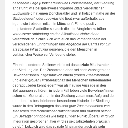
besondere Lage (Dorfcharakter und Großstadtnähe)
der Siedlung
angeführt, wie beispielsweise folgende Zitate verdeutlichen:
„Ludwigsfeld hat einen Dorfcharakter und ist trotzdem nahe an der
Stadt gelegen“ oder „Ludwigsfeld liegt zwar außerhalb, aber
irgendwie trotzdem mitten in München“. Für die positiv
empfundene Stadtnähe sei auch die – im Vergleich zu früher –
verbesserte Anbindung an den öffentlichen Nahverkehr
verantwortlich. Schließlich wird auch das Vorhandensein der
verschiedenen Einrichtungen und
Angebote der Caritas vor Ort
als soziale Infrastruktur
gesehen, die den Menschen in
verlässlicher Weise zur Verfügung stehe.
Einen besonderen Stellenwert nimmt das
soziale Miteinander
in
der Siedlung ein. Das Zusammenleben sei nach Aussagen der
Bewohner*innen insgesamt von einem
großen Zusammenhalt
und einer
großen Hilfsbereitschaft
der Menschen untereinander
geprägt. „Jeder kennt jeden“ war als häufige Aussage in den
Befragungen zu hören, in jedem Fall leben viele Bewohner*innen
schon seit Generationen in der Siedlung zusammen. Aufgrund der
oben bereits beschriebenen besonderen Historie der Siedlung,
wurde in den Befragungen das
sehr gute Zusammenleben von
Menschen unterschiedlicher Nationalitäten und Kulturen
betont.
Ein Befragter bringt dies wie folgt auf den Punkt: „Überall wird von
Integration gesprochen, hier wird es seit Jahrzehnten praktisch
gelebt“. Letztlich wird das soziale Miteinander auch als sehr