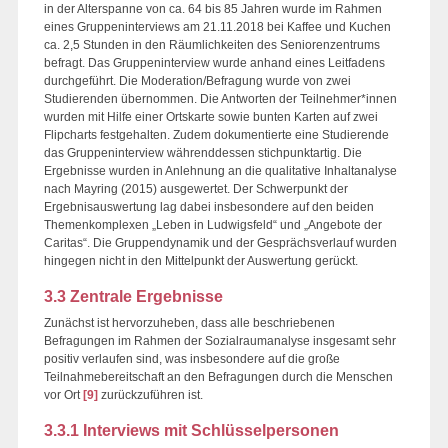
in der Alterspanne von ca. 64 bis 85 Jahren wurde im Rahmen
eines Gruppeninterviews am 21.11.2018 bei Kaffee und Kuchen
ca. 2,5 Stunden in den Räumlichkeiten des Seniorenzentrums
befragt. Das Gruppeninterview wurde anhand eines Leitfadens
durchgeführt. Die Moderation/Befragung wurde von zwei
Studierenden übernommen. Die Antworten der Teilnehmer*innen
wurden mit Hilfe einer Ortskarte sowie bunten Karten auf zwei
Flipcharts festgehalten. Zudem dokumentierte eine Studierende
das Gruppeninterview währenddessen stichpunktartig. Die
Ergebnisse wurden in Anlehnung an die qualitative Inhaltanalyse
nach Mayring (2015) ausgewertet. Der Schwerpunkt der
Ergebnisauswertung lag dabei insbesondere auf den beiden
Themenkomplexen „Leben in Ludwigsfeld“ und „Angebote der
Caritas“. Die Gruppendynamik und der Gesprächsverlauf wurden
hingegen nicht in den Mittelpunkt der Auswertung gerückt.
3.3 Zentrale Ergebnisse
Zunächst ist hervorzuheben, dass alle beschriebenen
Befragungen im Rahmen der Sozialraumanalyse insgesamt sehr
positiv verlaufen sind, was insbesondere auf die große
Teilnahmebereitschaft an den Befragungen durch die Menschen
vor Ort
[9]
zurückzuführen ist.
3.3.1 Interviews mit Schlüsselpersonen