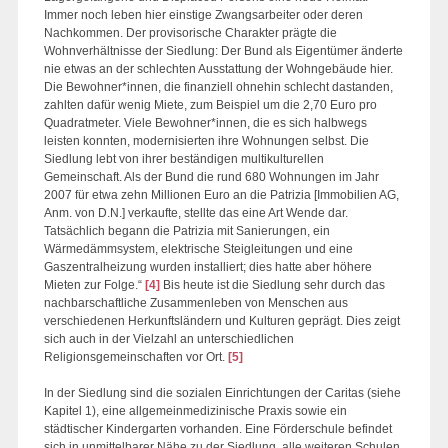
Immer noch leben hier einstige Zwangsarbeiter oder deren
Nachkommen. Der provisorische Charakter prägte die
Wohnverhältnisse der Siedlung: Der Bund als Eigentümer änderte
nie etwas an der schlechten Ausstattung der Wohngebäude hier.
Die Bewohner*innen, die finanziell ohnehin schlecht dastanden,
zahlten dafür wenig Miete, zum Beispiel um die 2,70 Euro pro
Quadratmeter. Viele Bewohner*innen, die es sich halbwegs
leisten konnten, modernisierten ihre Wohnungen selbst. Die
Siedlung lebt von ihrer beständigen multikulturellen
Gemeinschaft. Als der Bund die rund 680 Wohnungen im Jahr
2007 für etwa zehn Millionen Euro an die Patrizia [Immobilien AG,
Anm. von D.N.] verkaufte, stellte das eine Art Wende dar.
Tatsächlich begann die Patrizia mit Sanierungen, ein
Wärmedämmsystem, elektrische Steigleitungen und eine
Gaszentralheizung wurden installiert; dies hatte aber höhere
Mieten zur Folge.“
[4]
Bis heute ist die Siedlung sehr durch das
nachbarschaftliche Zusammenleben von Menschen aus
verschiedenen Herkunftsländern und Kulturen geprägt. Dies zeigt
sich auch in der Vielzahl an unterschiedlichen
Religionsgemeinschaften vor Ort.
[5]
In der Siedlung sind die sozialen Einrichtungen der Caritas (siehe
Kapitel 1), eine allgemeinmedizinische Praxis sowie ein
städtischer Kindergarten vorhanden. Eine Förderschule befindet
sich in unmittelbarer Nähe zu der Siedlung, alle weiteren Schulen