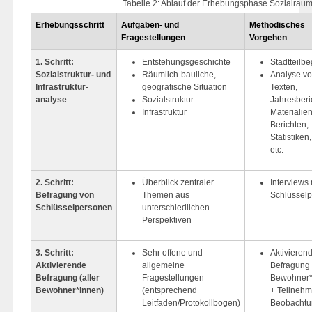
Tabelle 2: Ablauf der Erhebungsphase Sozialrau
Erhebungsschritt
Aufgaben- und
Methodisches
Fragestellungen
Vorgehen
1. Schritt:
Entstehungs­geschichte
Stadtteil­
Sozialstruktur- und
Räumlich-bauliche,
Analyse v
Infrastruktur-
geografische Situation
Texten,
analyse
Sozialstruktur
Jahresberi
Infrastruktur
Materialien
Berichten,
Statistiken
etc.
2. Schritt:
Überblick zentraler
Interviews 
Befragung von
Themen aus
Schlüssel
Schlüsselpersonen
unterschiedlichen
Perspektiven
3. Schritt:
Sehr offene und
Aktivieren
Aktivierende
allgemeine
Befragung 
Befragung (aller
Fragestellungen
Bewohner*
Bewohner*innen)
(entsprechend
+ Teilneh
Leitfaden/Protokollbogen)
Beobacht