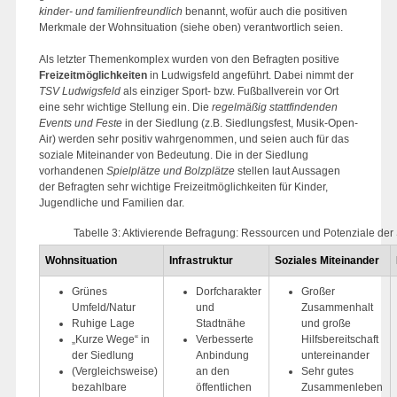
kinder- und familienfreundlich
benannt, wofür auch die positiven
Merkmale der Wohnsituation (siehe oben) verantwortlich seien.
Als letzter Themenkomplex wurden von den Befragten positive
Freizeitmöglichkeiten
in Ludwigsfeld angeführt. Dabei nimmt der
TSV Ludwigsfeld
als einziger Sport- bzw. Fußballverein vor Ort
eine sehr wichtige Stellung ein. Die
regelmäßig stattfindenden
Events und Feste
in der Siedlung (z.B. Siedlungsfest, Musik-Open-
Air) werden sehr positiv wahrgenommen, und seien auch für das
soziale Miteinander von Bedeutung. Die in der Siedlung
vorhandenen
Spielplätze und Bolzplätze
stellen laut Aussagen
der Befragten sehr wichtige Freizeitmöglichkeiten für Kinder,
Jugendliche und Familien dar.
Tabelle 3: Aktivierende Befragung: Ressourcen und Potenziale der
Wohnsituation
Infrastruktur
Soziales Miteinander
Grünes
Dorfcharakter
Großer
Umfeld/Natur
und
Zusammenhalt
Ruhige Lage
Stadtnähe
und große
„Kurze Wege“ in
Verbesserte
Hilfsbereitschaft
der Siedlung
Anbindung
untereinander
(Vergleichsweise)
an den
Sehr gutes
bezahlbare
öffentlichen
Zusammenleben