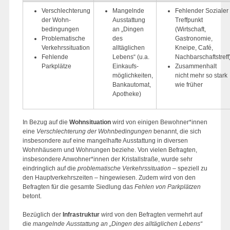
Verschlechterung
Mangelnde
Fehlender Sozialer
der Wohn-
Ausstattung
Treffpunkt
bedingungen
an „Dingen
(Wirtschaft,
Problematische
des
Gastronomie,
Verkehrssituation
alltäglichen
Kneipe, Café,
Fehlende
Lebens“ (u.a.
Nachbarschaftstreff
Parkplätze
Einkaufs-
Zusammenhalt
möglichkeiten,
nicht mehr so stark
Bankautomat,
wie früher
Apotheke)
In Bezug auf die
Wohnsituation
wird von einigen Bewohner*innen
eine
Verschlechterung der Wohnbedingungen
benannt, die sich
insbesondere auf eine mangelhafte Ausstattung in diversen
Wohnhäusern und Wohnungen beziehe. Von vielen Befragten,
insbesondere Anwohner*innen der Kristallstraße, wurde sehr
eindringlich auf die
problematische Verkehrssituation
– speziell zu
den Hauptverkehrszeiten – hingewiesen. Zudem wird von den
Befragten für die gesamte Siedlung das
Fehlen von Parkplätzen
betont.
Bezüglich der
Infrastruktur
wird von den Befragten vermehrt auf
die
mangelnde Ausstattung an „Dingen des alltäglichen Lebens“