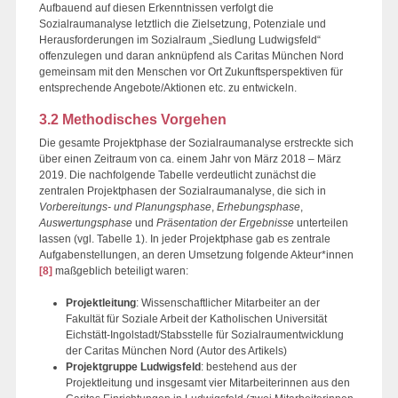
Aufbauend auf diesen Erkenntnissen verfolgt die
Sozialraumanalyse letztlich die Zielsetzung, Potenziale und
Herausforderungen im Sozialraum „Siedlung Ludwigsfeld“
offenzulegen und daran anknüpfend als Caritas München Nord
gemeinsam mit den Menschen vor Ort Zukunftsperspektiven für
entsprechende Angebote/Aktionen etc. zu entwickeln.
3.2 Methodisches Vorgehen
Die gesamte Projektphase der Sozialraumanalyse erstreckte sich
über einen Zeitraum von ca. einem Jahr von März 2018 – März
2019. Die nachfolgende Tabelle verdeutlicht zunächst die
zentralen Projektphasen der Sozialraumanalyse, die sich in
Vorbereitungs- und Planungsphase
,
Erhebungsphase
,
Auswertungsphase
und
Präsentation der Ergebnisse
unterteilen
lassen (vgl. Tabelle 1). In jeder Projektphase gab es zentrale
Aufgabenstellungen, an deren Umsetzung folgende Akteur*innen
[8]
maßgeblich beteiligt waren:
Projektleitung
: Wissenschaftlicher Mitarbeiter an der
Fakultät für Soziale Arbeit der Katholischen Universität
Eichstätt-Ingolstadt/Stabsstelle für Sozialraumentwicklung
der Caritas München Nord (Autor des Artikels)
Projektgruppe Ludwigsfeld
: bestehend aus der
Projektleitung und insgesamt vier Mitarbeiterinnen aus den