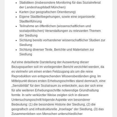
Statistiken (insbesondere Monitoring für das Sozialreferat
der Landeshauptstadt München)
Karten (zur geografischen Orientierung)
Eigene Stadtteilbegehungen, sowie eine organisierte
Stadtteilführung
Teilnahme an öffentlichen (wissenschaftlichen und
sozialpolitischen) Veranstaltungen zu relevanten Themen
der Siedlung
Sichtung bereits vorhandener wissenschaftlicher Studien zur
Siedlung
Sichtung diverser Texte, Berichte und Materialien zur
Siedlung
Auf eine detaillierte Darstellung der Auswertung dieser
Bezugsquellen soll im vorliegenden Bericht verzichtet werden, da
es vielmehr um einen ersten Feldzugang als um die reine
Reproduktion von entsprechenden Wissensbeständen ging. Im
Mittelpunkt dieses ersten Erhebungsschrittes stand demnach, eine
„Sensibilität“ für den Sozialraum zu entwickeln, aus der sich eine
für alle weiteren Erhebungsschritte notwendige Grundhaltung
formte. In sehr verkürzter Weise zeigten sich in diesem
Untersuchungsschritt folgende Aspekte von besonderer
Bedeutung: (1) die besondere Historie der Siedlung, (2) die
geografisch und infrastrukturelle „Insellage“ der Siedlung, (3) das
Zusammenleben von Menschen unterschiedlicher