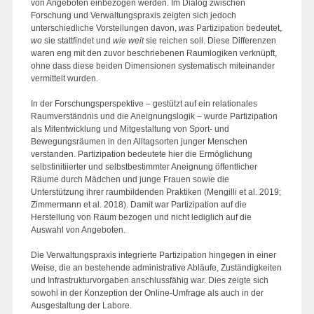
von Angeboten einbezogen werden. Im Dialog zwischen
Forschung und Verwaltungspraxis zeigten sich jedoch
unterschiedliche Vorstellungen davon,
was
Partizipation bedeutet,
wo
sie stattfindet und
wie weit
sie reichen soll. Diese Differenzen
waren eng mit den zuvor beschriebenen Raumlogiken verknüpft,
ohne dass diese beiden Dimensionen systematisch miteinander
vermittelt wurden.
In der Forschungsperspektive – gestützt auf ein relationales
Raumverständnis und die Aneignungslogik – wurde Partizipation
als Mitentwicklung und Mitgestaltung von Sport- und
Bewegungsräumen in den Alltagsorten junger Menschen
verstanden. Partizipation bedeutete hier die Ermöglichung
selbstinitiierter und selbstbestimmter Aneignung öffentlicher
Räume durch Mädchen und junge Frauen sowie die
Unterstützung ihrer raumbildenden Praktiken (Mengilli et al. 2019;
Zimmermann et al. 2018). Damit war Partizipation auf die
Herstellung von Raum bezogen und nicht lediglich auf die
Auswahl von Angeboten.
Die Verwaltungspraxis integrierte Partizipation hingegen in einer
Weise, die an bestehende administrative Abläufe, Zuständigkeiten
und Infrastrukturvorgaben anschlussfähig war. Dies zeigte sich
sowohl in der Konzeption der Online-Umfrage als auch in der
Ausgestaltung der Labore.