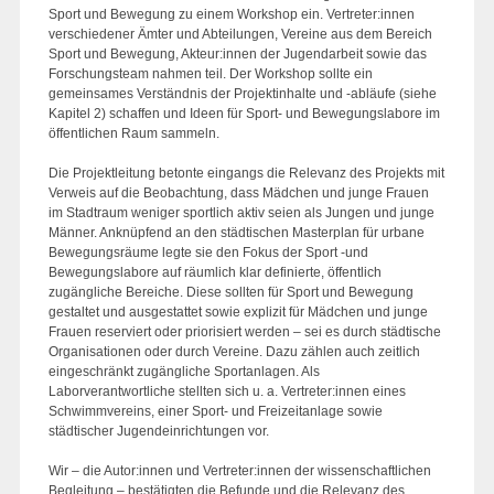
Sport und Bewegung zu einem Workshop ein. Vertreter:innen
verschiedener Ämter und Abteilungen, Vereine aus dem Bereich
Sport und Bewegung, Akteur:innen der Jugendarbeit sowie das
Forschungsteam nahmen teil. Der Workshop sollte ein
gemeinsames Verständnis der Projektinhalte und -abläufe (siehe
Kapitel 2) schaffen und Ideen für Sport- und Bewegungslabore im
öffentlichen Raum sammeln.
Die Projektleitung betonte eingangs die Relevanz des Projekts mit
Verweis auf die Beobachtung, dass Mädchen und junge Frauen
im Stadtraum weniger sportlich aktiv seien als Jungen und junge
Männer. Anknüpfend an den städtischen Masterplan für urbane
Bewegungsräume legte sie den Fokus der Sport -und
Bewegungslabore auf räumlich klar definierte, öffentlich
zugängliche Bereiche. Diese sollten für Sport und Bewegung
gestaltet und ausgestattet sowie explizit für Mädchen und junge
Frauen reserviert oder priorisiert werden – sei es durch städtische
Organisationen oder durch Vereine. Dazu zählen auch zeitlich
eingeschränkt zugängliche Sportanlagen. Als
Laborverantwortliche stellten sich u. a. Vertreter:innen eines
Schwimmvereins, einer Sport- und Freizeitanlage sowie
städtischer Jugendeinrichtungen vor.
Wir – die Autor:innen und Vertreter:innen der wissenschaftlichen
Begleitung – bestätigten die Befunde und die Relevanz des