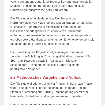
vereinsgebundener, quartierbezogener Bewegungsangebote für
Mädchen und junge Frauen und betont die Notwendigkeit,
Raumaneignungsprozesse gezielt zu fördern.
Die Pilotstudie verfolgte daher das Ziel, Bedarfe und
Nutzungsweisen von Mädchen und jungen Frauen (14–26 Jahre)
zu erfassen, Hindernisse in öffentlichen Freiräumen und
klassischen Sportangeboten zu analysieren und darauf
aufbauend gendersensible Bewegungsräume und -angebote zu
erproben sowie Handlungsempfehlungen für eine gendersensible
Stadtplanung und -entwicklung zu formulieren.
Die Umsetzung des Projekts erfolgte in enger Kooperation
zwischen der Abteilung für Chancengleichheit und dem Amt für
Sport und Bewegung sowie im Austausch mit lokalen
Stakeholdern. Ein zentraler Fokus lag dabei auf einem
partizipativen Vorgehen.
2.2 Methodisches Vorgehen und Aufbau
Die Pilotstudie gliederte sich in vier Phasen. In der ersten Phase
wurde eine gezielte Literaturrecherche durchgeführt, um den
Stand der Forschung zur Nutzung und Aneignung öffentlicher
Räume durch Mädchen und junge Frauen aufzubereiten.
Darauf aufbauend erfolgte in der zweiten Phase eine