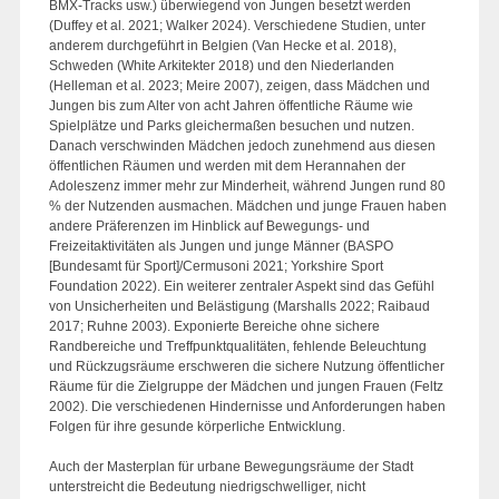
BMX-Tracks usw.) überwiegend von Jungen besetzt werden
(Duffey et al. 2021; Walker 2024). Verschiedene Studien, unter
anderem durchgeführt in Belgien (Van Hecke et al. 2018),
Schweden (White Arkitekter 2018) und den Niederlanden
(Helleman et al. 2023; Meire 2007), zeigen, dass Mädchen und
Jungen bis zum Alter von acht Jahren öffentliche Räume wie
Spielplätze und Parks gleichermaßen besuchen und nutzen.
Danach verschwinden Mädchen jedoch zunehmend aus diesen
öffentlichen Räumen und werden mit dem Herannahen der
Adoleszenz immer mehr zur Minderheit, während Jungen rund 80
% der Nutzenden ausmachen. Mädchen und junge Frauen haben
andere Präferenzen im Hinblick auf Bewegungs- und
Freizeitaktivitäten als Jungen und junge Männer (BASPO
[Bundesamt für Sport]/Cermusoni 2021; Yorkshire Sport
Foundation 2022). Ein weiterer zentraler Aspekt sind das Gefühl
von Unsicherheiten und Belästigung (Marshalls 2022; Raibaud
2017; Ruhne 2003). Exponierte Bereiche ohne sichere
Randbereiche und Treffpunktqualitäten, fehlende Beleuchtung
und Rückzugsräume erschweren die sichere Nutzung öffentlicher
Räume für die Zielgruppe der Mädchen und jungen Frauen (Feltz
2002). Die verschiedenen Hindernisse und Anforderungen haben
Folgen für ihre gesunde körperliche Entwicklung.
Auch der Masterplan für urbane Bewegungsräume der Stadt
unterstreicht die Bedeutung niedrigschwelliger, nicht