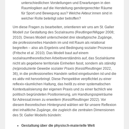
unterschiedlichen Vorstellungen und Erwartungen in den
Raumlogiken auf die Herstellung gendergerechter Räume
für Sport und Bewegung aus? Welche Akteur:innen sind in
welcher Rolle beteiligt oder betroffen?
Um diese Fragen zu bearbeiten, orientieren wir uns am St. Galler
Modell zur Gestaltung des Sozialraums (Reutlinger/Wigger 2008;
2010). Dieses Modell unterscheidet drei idealtypische Zugänge,
die professionelles Handeln im und mit Raum als relational
begreifen – also als Ergebnis und Bedingung sozialer Prozesse
(Fritsche et al. 2010). Das Modell baut auf einem
sozialraumtheoretischen Arbeitsverständnis auf, das Sozialräume
nicht als gegebene territoriale Einheiten fasst, sondern als
ständig
(re)produzierte Gewebe sozialer Praxis
(Kessl/Reutlinger 2022,
36), in die professionelles Handeln selbst eingebunden ist und die
es aktiv mit hervorbringt. Diese Perspektive verpflichtet zu einer
reflexiv-räumlichen Haltung, das heißt zu einer systematischen
Kontextualisierung der eigenen Praxis und zu einer fachlich wie
politisch begründeten Positionierung, um Handlungsspielräume
für Adressat:innen zu erweitern (Kessl/Reutlinger 2022). Vor
diesem theoretischen Hintergrund wählen wir für unsere Reflexion
drei inhaltliche Zugänge, die zugleich die zentralen Dimensionen
des St. Galler Modells bündeln:
Gestaltung über die physisch
-
materielle Welt