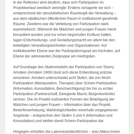
In der Reflexion wird deutlich, dass sich Partizipation im
Projektverlauf zweifach verengte: Erstens verlagerte sie sich –
entsprechend der absolutistischen Raumlogik der Verwaltung –
aus dem städtischen öffentlichen Raum in institutionell gerahmte
Räume. Zweitens war die Verteilung von Partizipation stark
asymmetrisch. Während die Mädchen und jungen Frauen meist
konsultiert wurden und nur einen begrenzten Einfluss hatten,
lagen Entscheidungs- und Gestaltungsmacht vor allem bei den
beteiligten Verwaltungseinheiten und Organisationen. Auf
institutioneller Ebene war der Partizipationsgrad am höchsten, auf
Ebene der adressierten Zielgruppe am niedrigsten.
Auf Grundlage des Stufenmodells der Partizipation von Sherry
Arnstein (Arnstein 1969) lässt sich diese Entwicklung präzise
einordnen. Arnstein unterscheidet acht Stufen, die von Nicht-
Partizipation (Manipulation, Therapie) über Schein-Partizipation
(Information, Konsultation, Beschwichtigung) bis hin zu echter
Partizipation (Partnerschaft, Delegierte Macht, Bürgerkontrolle)
reichen. Die im Projekt realisierten Formen der Beteiligung der
Mädchen und jungen Frauen – Information über das Projekt,
Bedürfniserhebung, Wahlmöglichkeiten innerhalb vorgegebener
Angebote – entsprechen den Stufen 3 und 4 (Information und
Konsultation) und stellen damit Schein-Partizipation dar.
Hingegen erhielten die Laborverantwortlichen – also Akteur:innen