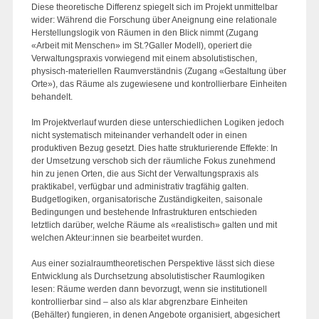
Diese theoretische Differenz spiegelt sich im Projekt unmittelbar
wider: Während die Forschung über Aneignung eine relationale
Herstellungslogik von Räumen in den Blick nimmt (Zugang
«Arbeit mit Menschen» im St.?Galler Modell), operiert die
Verwaltungspraxis vorwiegend mit einem absolutistischen,
physisch-materiellen Raumverständnis (Zugang «Gestaltung über
Orte»), das Räume als zugewiesene und kontrollierbare Einheiten
behandelt.
Im Projektverlauf wurden diese unterschiedlichen Logiken jedoch
nicht systematisch miteinander verhandelt oder in einen
produktiven Bezug gesetzt. Dies hatte strukturierende Effekte: In
der Umsetzung verschob sich der räumliche Fokus zunehmend
hin zu jenen Orten, die aus Sicht der Verwaltungspraxis als
praktikabel, verfügbar und administrativ tragfähig galten.
Budgetlogiken, organisatorische Zuständigkeiten, saisonale
Bedingungen und bestehende Infrastrukturen entschieden
letztlich darüber, welche Räume als «realistisch» galten und mit
welchen Akteur:innen sie bearbeitet wurden.
Aus einer sozialraumtheoretischen Perspektive lässt sich diese
Entwicklung als Durchsetzung absolutistischer Raumlogiken
lesen: Räume werden dann bevorzugt, wenn sie institutionell
kontrollierbar sind – also als klar abgrenzbare Einheiten
(Behälter) fungieren, in denen Angebote organisiert, abgesichert