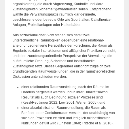
organisieren»), die durch Abgrenzung, Kontrolle und klare
Zuständigkeiten Sicherheit gewährleisten sollen. Entsprechend
wählte die Verwaltungspraxis räumlich klar definierte,
geschlossene oder betreute Orte wie Sporthallen, Calisthenics-
Anlagen, Freizeitanlagen oder Hallenbäder.
Aus sozialräumlicher Sicht stehen sich damit zwei
unterschiedliche Raumlogiken gegenüber: eine relational-
aneignungsorientierte Perspektive der Forschung, die Raum als
Ergebnis sozialer Interaktionen und alltäglicher Praktiken versteht,
und eine zuordnungsorientierte Perspektive der Verwaltung, die
auf räumliche Ordnung, Sicherheit und institutionelle
Zuständigkeit setzt. Dieses Gegenüber entspricht zugleich zwei
grundlegenden Raumvorstellungen, die in der raumtheoretischen
Diskussion unterschieden werden:
einer relationalen Raumvorstellung, nach der Räume im
Handeln hergestellt werden und in ihrer Dualität sowohl
Resultat als auch Bedingung sozialer Prozesse sind
(Kessl/Reutlinger 2022; Löw 2001; Werlen 2005), und
einer absolutistischen Raumvorstellung, die Raum als
Behälter- oder Containerraum versteht, der unabhängig von
sozialen Prozessen existiert und lediglich mit bestimmten
Nutzungen gefüllt wird (Einstein 1960; Fritsche et al. 2010).