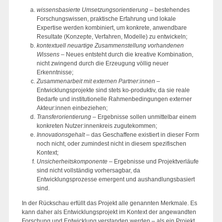
wissensbasierte Umsetzungsorientierung
– bestehendes
Forschungswissen, praktische Erfahrung und lokale
Expertise werden kombiniert, um konkrete, anwendbare
Resultate (Konzepte, Verfahren, Modelle) zu entwickeln;
kontextuell neuartige Zusammenstellung vorhandenen
Wissens
– Neues entsteht durch die kreative Kombination,
nicht zwingend durch die Erzeugung völlig neuer
Erkenntnisse;
Zusammenarbeit mit externen Partner:innen
–
Entwicklungsprojekte sind stets ko-produktiv, da sie reale
Bedarfe und institutionelle Rahmenbedingungen externer
Akteur:innen einbeziehen;
Transferorientierung
– Ergebnisse sollen unmittelbar einem
konkreten Nutzer:innenkreis zugutekommen;
Innovationsgehalt
– das Geschaffene existiert in dieser Form
noch nicht, oder zumindest nicht in diesem spezifischen
Kontext;
Unsicherheitskomponente
– Ergebnisse und Projektverläufe
sind nicht vollständig vorhersagbar, da
Entwicklungsprozesse emergent und aushandlungsbasiert
sind.
In der Rückschau erfüllt das Projekt alle genannten Merkmale. Es
kann daher als Entwicklungsprojekt im Kontext der angewandten
Forschung und Entwicklung verstanden werden – als ein Projekt,