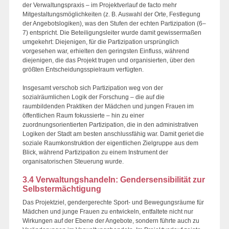
der Verwaltungspraxis – im Projektverlauf de facto mehr
Mitgestaltungsmöglichkeiten (z. B. Auswahl der Orte, Festlegung
der Angebotslogiken), was den Stufen der echten Partizipation (6–
7) entspricht. Die Beteiligungsleiter wurde damit gewissermaßen
umgekehrt: Diejenigen, für die Partizipation ursprünglich
vorgesehen war, erhielten den geringsten Einfluss, während
diejenigen, die das Projekt trugen und organisierten, über den
größten Entscheidungsspielraum verfügten.
Insgesamt verschob sich Partizipation weg von der
sozialräumlichen Logik der Forschung – die auf die
raumbildenden Praktiken der Mädchen und jungen Frauen im
öffentlichen Raum fokussierte – hin zu einer
zuordnungsorientierten Partizipation, die in den administrativen
Logiken der Stadt am besten anschlussfähig war. Damit geriet die
soziale Raumkonstruktion der eigentlichen Zielgruppe aus dem
Blick, während Partizipation zu einem Instrument der
organisatorischen Steuerung wurde.
3.4 Verwaltungshandeln: Gendersensibilität zur
Selbstermächtigung
Das Projektziel, gendergerechte Sport- und Bewegungsräume für
Mädchen und junge Frauen zu entwickeln, entfaltete nicht nur
Wirkungen auf der Ebene der Angebote, sondern führte auch zu