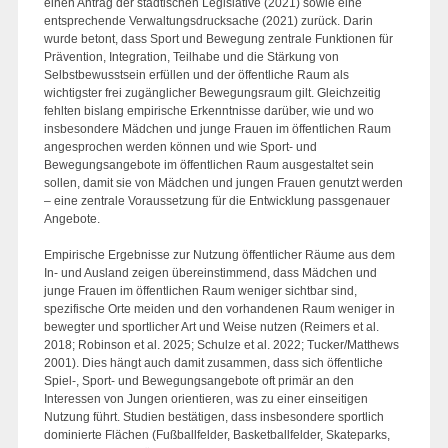
einen Antrag der städtischen Legislative (2021) sowie eine
entsprechende Verwaltungsdrucksache (2021) zurück. Darin
wurde betont, dass Sport und Bewegung zentrale Funktionen für
Prävention, Integration, Teilhabe und die Stärkung von
Selbstbewusstsein erfüllen und der öffentliche Raum als
wichtigster frei zugänglicher Bewegungsraum gilt. Gleichzeitig
fehlten bislang empirische Erkenntnisse darüber, wie und wo
insbesondere Mädchen und junge Frauen im öffentlichen Raum
angesprochen werden können und wie Sport- und
Bewegungsangebote im öffentlichen Raum ausgestaltet sein
sollen, damit sie von Mädchen und jungen Frauen genutzt werden
– eine zentrale Voraussetzung für die Entwicklung passgenauer
Angebote.
Empirische Ergebnisse zur Nutzung öffentlicher Räume aus dem
In- und Ausland zeigen übereinstimmend, dass Mädchen und
junge Frauen im öffentlichen Raum weniger sichtbar sind,
spezifische Orte meiden und den vorhandenen Raum weniger in
bewegter und sportlicher Art und Weise nutzen (Reimers et al.
2018; Robinson et al. 2025; Schulze et al. 2022; Tucker/Matthews
2001). Dies hängt auch damit zusammen, dass sich öffentliche
Spiel-, Sport- und Bewegungsangebote oft primär an den
Interessen von Jungen orientieren, was zu einer einseitigen
Nutzung führt. Studien bestätigen, dass insbesondere sportlich
dominierte Flächen (Fußballfelder, Basketballfelder, Skateparks,