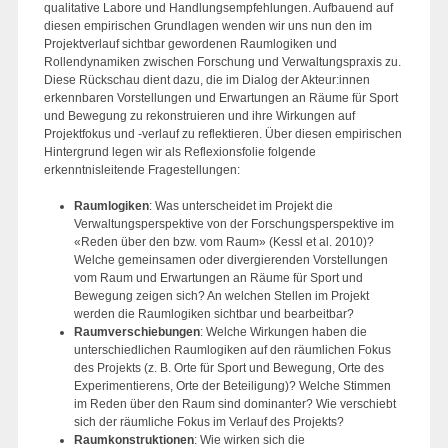
qualitative Labore und Handlungsempfehlungen. Aufbauend auf
diesen empirischen Grundlagen wenden wir uns nun den im
Projektverlauf sichtbar gewordenen Raumlogiken und
Rollendynamiken zwischen Forschung und Verwaltungspraxis zu.
Diese Rückschau dient dazu, die im Dialog der Akteur:innen
erkennbaren Vorstellungen und Erwartungen an Räume für Sport
und Bewegung zu rekonstruieren und ihre Wirkungen auf
Projektfokus und -verlauf zu reflektieren. Über diesen empirischen
Hintergrund legen wir als Reflexionsfolie folgende
erkenntnisleitende Fragestellungen:
Raumlogiken
: Was unterscheidet im Projekt die
Verwaltungsperspektive von der Forschungsperspektive im
«Reden über den bzw. vom Raum» (Kessl et al. 2010)?
Welche gemeinsamen oder divergierenden Vorstellungen
vom Raum und Erwartungen an Räume für Sport und
Bewegung zeigen sich? An welchen Stellen im Projekt
werden die Raumlogiken sichtbar und bearbeitbar?
Raumverschiebungen
: Welche Wirkungen haben die
unterschiedlichen Raumlogiken auf den räumlichen Fokus
des Projekts (z. B. Orte für Sport und Bewegung, Orte des
Experimentierens, Orte der Beteiligung)? Welche Stimmen
im Reden über den Raum sind dominanter? Wie verschiebt
sich der räumliche Fokus im Verlauf des Projekts?
Raumkonstruktionen
: Wie wirken sich die