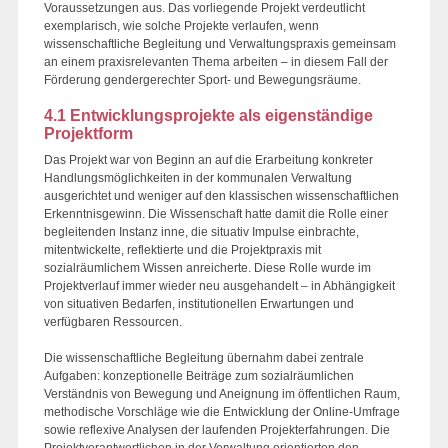
Voraussetzungen aus. Das vorliegende Projekt verdeutlicht
exemplarisch, wie solche Projekte verlaufen, wenn
wissenschaftliche Begleitung und Verwaltungspraxis gemeinsam
an einem praxisrelevanten Thema arbeiten – in diesem Fall der
Förderung gendergerechter Sport- und Bewegungsräume.
4.1 Entwicklungsprojekte als eigenständige
Projektform
Das Projekt war von Beginn an auf die Erarbeitung konkreter
Handlungsmöglichkeiten in der kommunalen Verwaltung
ausgerichtet und weniger auf den klassischen wissenschaftlichen
Erkenntnisgewinn. Die Wissenschaft hatte damit die Rolle einer
begleitenden Instanz inne, die situativ Impulse einbrachte,
mitentwickelte, reflektierte und die Projektpraxis mit
sozialräumlichem Wissen anreicherte. Diese Rolle wurde im
Projektverlauf immer wieder neu ausgehandelt – in Abhängigkeit
von situativen Bedarfen, institutionellen Erwartungen und
verfügbaren Ressourcen.
Die wissenschaftliche Begleitung übernahm dabei zentrale
Aufgaben: konzeptionelle Beiträge zum sozialräumlichen
Verständnis von Bewegung und Aneignung im öffentlichen Raum,
methodische Vorschläge wie die Entwicklung der Online-Umfrage
sowie reflexive Analysen der laufenden Projekterfahrungen. Die
Projektverantwortlichen in der Verwaltung orientierten den