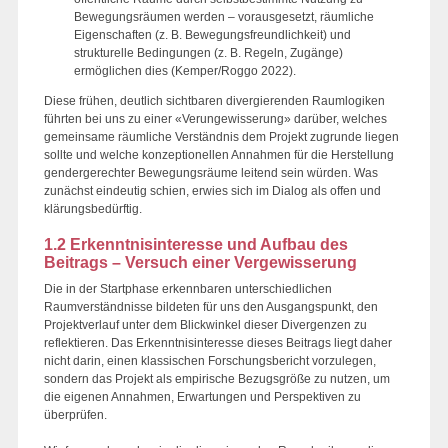
Bewegungsräumen werden – vorausgesetzt, räumliche
Eigenschaften (z. B. Bewegungsfreundlichkeit) und
strukturelle Bedingungen (z. B. Regeln, Zugänge)
ermöglichen dies (Kemper/Roggo 2022).
Diese frühen, deutlich sichtbaren divergierenden Raumlogiken
führten bei uns zu einer «Verungewisserung» darüber, welches
gemeinsame räumliche Verständnis dem Projekt zugrunde liegen
sollte und welche konzeptionellen Annahmen für die Herstellung
gendergerechter Bewegungsräume leitend sein würden. Was
zunächst eindeutig schien, erwies sich im Dialog als offen und
klärungsbedürftig.
1.2 Erkenntnisinteresse und Aufbau des
Beitrags – Versuch einer Vergewisserung
Die in der Startphase erkennbaren unterschiedlichen
Raumverständnisse bildeten für uns den Ausgangspunkt, den
Projektverlauf unter dem Blickwinkel dieser Divergenzen zu
reflektieren. Das Erkenntnisinteresse dieses Beitrags liegt daher
nicht darin, einen klassischen Forschungsbericht vorzulegen,
sondern das Projekt als empirische Bezugsgröße zu nutzen, um
die eigenen Annahmen, Erwartungen und Perspektiven zu
überprüfen.