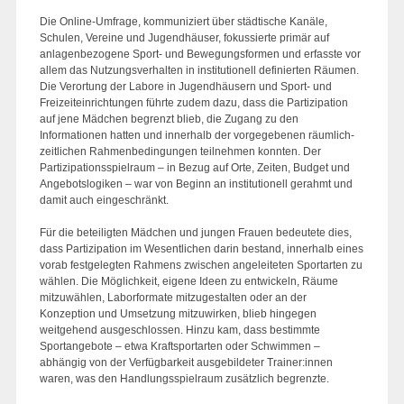
Die Online-Umfrage, kommuniziert über städtische Kanäle,
Schulen, Vereine und Jugendhäuser, fokussierte primär auf
anlagenbezogene Sport- und Bewegungsformen und erfasste vor
allem das Nutzungsverhalten in institutionell definierten Räumen.
Die Verortung der Labore in Jugendhäusern und Sport- und
Freizeiteinrichtungen führte zudem dazu, dass die Partizipation
auf jene Mädchen begrenzt blieb, die Zugang zu den
Informationen hatten und innerhalb der vorgegebenen räumlich-
zeitlichen Rahmenbedingungen teilnehmen konnten. Der
Partizipationsspielraum – in Bezug auf Orte, Zeiten, Budget und
Angebotslogiken – war von Beginn an institutionell gerahmt und
damit auch eingeschränkt.
Für die beteiligten Mädchen und jungen Frauen bedeutete dies,
dass Partizipation im Wesentlichen darin bestand, innerhalb eines
vorab festgelegten Rahmens zwischen angeleiteten Sportarten zu
wählen. Die Möglichkeit, eigene Ideen zu entwickeln, Räume
mitzuwählen, Laborformate mitzugestalten oder an der
Konzeption und Umsetzung mitzuwirken, blieb hingegen
weitgehend ausgeschlossen. Hinzu kam, dass bestimmte
Sportangebote – etwa Kraftsportarten oder Schwimmen –
abhängig von der Verfügbarkeit ausgebildeter Trainer:innen
waren, was den Handlungsspielraum zusätzlich begrenzte.