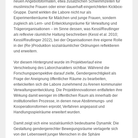
neuen Angebotsformaten, etwa zusätzlichen Schwimmzeiten für
muslimische Frauen oder einer dauerhaft eingerichteten Kickbox-
Gruppe. Damit wirkten die Labore nicht nur als
Experimentierräume für Mädchen und junge Frauen, sondern
zugleich als Lern- und Entwicklungsräume für Verwaltung und
Trägerorganisationen – im Sinne dessen, was Kessl/Reutlinger
als reflexive räumliche Haltung
beschreiben (Kessl et al. 2010;
Kessl/Reutlinger 2022), bei der Organisationen ihre eigene Rolle
in der (Re-)Produktion sozialräumlicher Ordnungen reflektieren
und erweitern.
Vor diesem Hintergrund wurde im Projektverlauf eine
Verschiebung des Laborcharakters sichtbar. Während die
Forschungsperspektive darauf zielte, Gendergerechtigkeit als
Frage der Aneignung öffentlicher Räume zu bearbeiten,
entwickelten sich die Labore zunehmend zu Arenen kommunaler
Verwaltungsentwicklung. Die Projektinnovationen entfalteten ihre
Wirkung damit weniger im öffentlichen Raum als innerhalb der
institutionellen Prozesse, in denen neue Abstimmungs- und
Kooperationsformen erprobt, Verfahren angepasst und
Handlungsspielräume erweitert wurden.
Damit zeigt sich eine sozialräumlich bedeutsame Dynamik: Die
Gestaltung gendergerechter Bewegungsräume verlagerte sich
von der Lebenswelt junger Menschen in die Sphäre