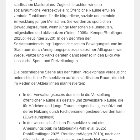
städtischen Masterplans. Zugleich brachten wir eine
sozialräumliche Perspektive ein: Öffentliche Räume erfüllen
zentrale Funktionen für die körperliche, soziale und mentale
Entwicklung junger Menschen. Sie werden zu sportlichen
Bewegungsräumen, wenn junge Menschen sie umdeuten,
mitgestalten und aktiv nutzen (Deinet 2009a; Kemper/Reutlinger
2025b; Reutlinger 2020). In den Begriffen der
Sozialraumforschung: Jugendliche stellen Bewegungsräume im
Stadtraum durch Aneignungsprozesse selbst her. Alltagsorte wie
Wege, Plätze und Parks geraten damit ebenso in den Blick wie
klassische Sport- und Freizeitanlagen.
Die beschriebene Szene aus der frühen Projektphase verdeutlicht
unterschiedliche Perspektiven auf den städtischen Raum, die sich
im Reden der Akteur:innen manifestierten:
In der Verwaltungspraxis dominierte die Vorstellung
öffentlicher Räume als gestalt- und zuweisbare Räume, die
für Mädchen und junge Frauen eingerichtet, geschützt und
deren Nutzung durch Fachpersonen gesteuert werden kann
(Zuweisungslogik).
In der wissenschaftlichen Perspektive stand eine
Aneignungslogik im Mittelpunkt (Pohl et al. 2025;
Pohl/Reutlinger 2025; Reutlinger/Wigger 2010), nach der
öffentliche Räume durch selbstbestimmte Nutzung zu