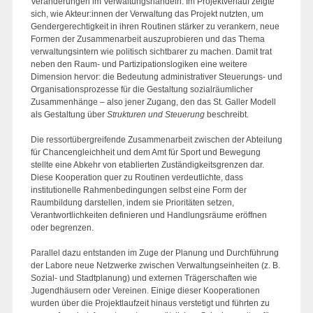
Veränderungen im Verwaltungshandeln. Im Projektverlauf zeigte
sich, wie Akteur:innen der Verwaltung das Projekt nutzten, um
Gendergerechtigkeit in ihren Routinen stärker zu verankern, neue
Formen der Zusammenarbeit auszuprobieren und das Thema
verwaltungsintern wie politisch sichtbarer zu machen. Damit trat
neben den Raum- und Partizipationslogiken eine weitere
Dimension hervor: die Bedeutung administrativer Steuerungs- und
Organisationsprozesse für die Gestaltung sozialräumlicher
Zusammenhänge – also jener Zugang, den das St. Galler Modell
als Gestaltung über
Strukturen und Steuerung
beschreibt.
Die ressortübergreifende Zusammenarbeit zwischen der Abteilung
für Chancengleichheit und dem Amt für Sport und Bewegung
stellte eine Abkehr von etablierten Zuständigkeitsgrenzen dar.
Diese Kooperation quer zu Routinen verdeutlichte, dass
institutionelle Rahmenbedingungen selbst eine Form der
Raumbildung darstellen, indem sie Prioritäten setzen,
Verantwortlichkeiten definieren und Handlungsräume eröffnen
oder begrenzen.
Parallel dazu entstanden im Zuge der Planung und Durchführung
der Labore neue Netzwerke zwischen Verwaltungseinheiten (z. B.
Sozial- und Stadtplanung) und externen Trägerschaften wie
Jugendhäusern oder Vereinen. Einige dieser Kooperationen
wurden über die Projektlaufzeit hinaus verstetigt und führten zu