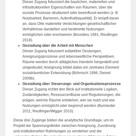
Dieser Zugang fokussiert die baulichen, materiellen und
infrastrukturellen Eigenschaften von Räumen, über die
soziale Prozesse strukturiert oder beeinflusst werden (z. B.
Nutzbarkeit, Barrieren, Aufenthaltsqualität). Er knüpft daran
an, dass Orte materielle Verdichtungen gesellschaftlicher
Verhältnisse darstellen und bestimmte Nutzungen
ermöglichen oder erschweren (Bourdieu 1991; Reutlinger
2018).
Gestaltung über die Arbeit mit Menschen
Dieser Zugang fokussiert subjektive Deutungen,
Aneignungsprozesse und lebensweltliche Perspektiven.
Räume werden durch alltägliches Handeln hergestellt und
umgedeutet; Aneignung bildet dabei ein zentrales Element
sozialräumlicher Entwicklung (Böhnisch 1996; Deinet
2009b).
Gestaltung über Steuerungs
-
und Organisationsprozesse
Dieser Zugang richtet den Blick auf institutionelle Logiken,
Zuständigkeiten, Ressourcenflüsse und Regulierungen, die
prägen, welche Räume entstehen, wer sie nutzt und wie
Nutzungen ermöglicht oder begrenzt werden (Burmester
2011; Reutlinger/Wigger 2010).
Diese drei Zugänge bilden die analytische Grundlage, um im
Projekt die Spannungsfelder zwischen Aneignung, Zuordnung
und institutionellen Rahmungen zu verstehen und die