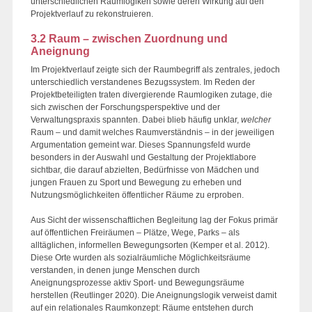
unterschiedlichen Raumlogiken sowie deren Wirkung auf den
Projektverlauf zu rekonstruieren.
3.2 Raum – zwischen Zuordnung und
Aneignung
Im Projektverlauf zeigte sich der Raumbegriff als zentrales, jedoch
unterschiedlich verstandenes Bezugssystem. Im Reden der
Projektbeteiligten traten divergierende Raumlogiken zutage, die
sich zwischen der Forschungsperspektive und der
Verwaltungspraxis spannten. Dabei blieb häufig unklar,
welcher
Raum – und damit welches Raumverständnis – in der jeweiligen
Argumentation gemeint war. Dieses Spannungsfeld wurde
besonders in der Auswahl und Gestaltung der Projektlabore
sichtbar, die darauf abzielten, Bedürfnisse von Mädchen und
jungen Frauen zu Sport und Bewegung zu erheben und
Nutzungsmöglichkeiten öffentlicher Räume zu erproben.
Aus Sicht der wissenschaftlichen Begleitung lag der Fokus primär
auf öffentlichen Freiräumen – Plätze, Wege, Parks – als
alltäglichen, informellen Bewegungsorten (Kemper et al. 2012).
Diese Orte wurden als sozialräumliche Möglichkeitsräume
verstanden, in denen junge Menschen durch
Aneignungsprozesse aktiv Sport- und Bewegungsräume
herstellen (Reutlinger 2020). Die Aneignungslogik verweist damit
auf ein relationales Raumkonzept: Räume entstehen durch