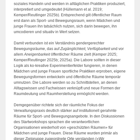
soziales Handeln und werden in alltäglichen Praktiken produziert,
interpretiert und umgedeutet (Hüllemann et al. 2019;
Kemper/Reutlinger 2025b). Entsprechend gilt öffentlicher Raum
erst dann als Sport- und Bewegungsraum, wenn Mädchen und
junge Frauen ihn tatsächlich nutzen, sich darin bewegen, ihn
umcodieren und situativ in Wert setzen.
Damit verbunden ist ein Verständnis gendergerechter
Bewegungsräume, das auf
Zugänglichkeit, Verfügbarkeit
und vor
allem
Aneigenbarkeit
öffentlicher Räume zielt (Kemper 2025;
Kemper/Reutlinger 2025b; 2025a). Die Labore sollten in dieser
Logik als ko-kreative Experimentierfelder fungieren, in denen
Mädchen und junge Frauen sportliche Praktiken erproben, eigene
Bewegungsformen entwickeln und öffentliche Räume temporär
umnutzen. Die Labore werden so zu Schnittstellen, an denen
Alltagswissen und Fachwissen verknüpft und neue Formen der
Raumdeutung und Raumherstellung ermöglicht werden.
Demgegenüber richtete sich der räumliche Fokus der
Verwaltungspraxis deutlich stärker auf institutionell gerahmte
Räume für Sport- und Bewegungsangebote. In den Diskussionen
des Startworkshops sprachen die verantwortlichen
Organisationen wiederholt von «geschützten Räumen» für
Mädchen und junge Frauen. Diese Räume wurden primär als
dieser Zielgruppe zugeordnete Orte verstanden («Wir