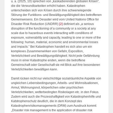
u. a. (2025, 10) sprechen von „kaskadierenden globalen Krisen“,
die die Verwundbarkeiten erhöht haben. Katastrophen
unterscheiden sich von Krisen durch ihre schwerwiegende
Störung der Funktions- und Bewältigungsfähigkeit des betroffenen
Gemeinwesens. Ein Desaster wird vom United Nations Office for
Disaster Risk Reduction (UNDRR)
[2]
definiert als „a serious
disruption of the functioning of a community or a society at any
scale due to hazardous events interacting with conditions of
exposure, vulnerability and capacity, leading to one or more of the
following: human, material, economic and environmental losses
and impacts.“ Bei Katastrophen handelt es sich also um ein
komplexes Zusammenwirken von Gefahr, Exposition,
Verletzlichkeit und Bewältigungsfähigkeit. Nicht jede Gefährdung
muss in einer Katastrophe enden, wenn die betroffene
Gemeinschaft oder Gesellschaft sie mit Blick auf ihre besonderen
Verletzlichkeiten bewältigen kann.
Damit rücken nicht nur vielschichtige sozialräumliche Aspekte von
ungleichen Lebensbedingungen, Arbeits- und Wohnsituationen,
Armut, Wohnungsnot, körperlichen oder psychischen
Verletzlichkeiten, wetterbedingten Risikolagen etc. in den Fokus.
Zudem wird auch die Prozesshaftigkeit von Katastrophenhilfe und
Katstrophenschutz deutlich, die in dem Konzept des
Katastrophenrisikomanagements (DRM) zum Ausdruck kommt:
„Disaster risk management is the application of disaster risk