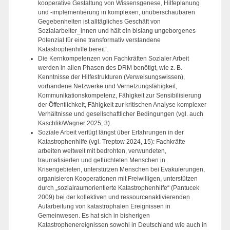
kooperative Gestaltung von Wissensgenese, Hilfeplanung
und -implementierung in komplexen, unüberschaubaren
Gegebenheiten ist alltägliches Geschäft von
Sozialarbeiter_innen und hält ein bislang ungeborgenes
Potenzial für eine transformativ verstandene
Katastrophenhilfe bereit“.
Die Kernkompetenzen von Fachkräften Sozialer Arbeit
werden in allen Phasen des DRM benötigt, wie z. B.
Kenntnisse der Hilfestrukturen (Verweisungswissen),
vorhandene Netzwerke und Vernetzungsfähigkeit,
Kommunikationskompetenz, Fähigkeit zur Sensibilisierung
der Öffentlichkeit, Fähigkeit zur kritischen Analyse komplexer
Verhältnisse und gesellschaftlicher Bedingungen (vgl. auch
Kaschlik/Wagner 2025, 3).
Soziale Arbeit verfügt längst über Erfahrungen in der
Katastrophenhilfe (vgl. Treptow 2024, 15): Fachkräfte
arbeiten weltweit mit bedrohten, verwundeten,
traumatisierten und geflüchteten Menschen in
Krisengebieten, unterstützen Menschen bei Evakuierungen,
organisieren Kooperationen mit Freiwilligen, unterstützen
durch „sozialraumorientierte Katastrophenhilfe“ (Pantucek
2009) bei der kollektiven und ressourcenaktivierenden
Aufarbeitung von katastrophalen Ereignissen in
Gemeinwesen. Es hat sich in bisherigen
Katastrophenereignissen sowohl in Deutschland wie auch in