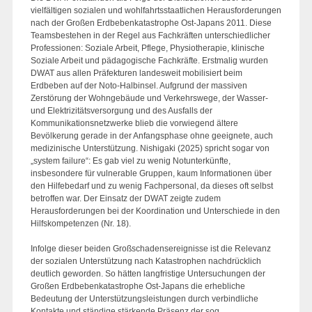
vielfältigen sozialen und wohlfahrtsstaatlichen Herausforderungen
nach der Großen Erdbebenkatastrophe Ost-Japans 2011. Diese
Teamsbestehen in der Regel aus Fachkräften unterschiedlicher
Professionen: Soziale Arbeit, Pflege, Physiotherapie, klinische
Soziale Arbeit und pädagogische Fachkräfte. Erstmalig wurden
DWAT aus allen Präfekturen landesweit mobilisiert beim
Erdbeben auf der Noto-Halbinsel. Aufgrund der massiven
Zerstörung der Wohngebäude und Verkehrswege, der Wasser-
und Elektrizitätsversorgung und des Ausfalls der
Kommunikationsnetzwerke blieb die vorwiegend ältere
Bevölkerung gerade in der Anfangsphase ohne geeignete, auch
medizinische Unterstützung. Nishigaki (2025) spricht sogar von
„system failure“: Es gab viel zu wenig Notunterkünfte,
insbesondere für vulnerable Gruppen, kaum Informationen über
den Hilfebedarf und zu wenig Fachpersonal, da dieses oft selbst
betroffen war. Der Einsatz der DWAT zeigte zudem
Herausforderungen bei der Koordination und Unterschiede in den
Hilfskompetenzen (Nr. 18).
Infolge dieser beiden Großschadensereignisse ist die Relevanz
der sozialen Unterstützung nach Katastrophen nachdrücklich
deutlich geworden. So hätten langfristige Untersuchungen der
Großen Erdbebenkatastrophe Ost-Japans die erhebliche
Bedeutung der Unterstützungsleistungen durch verbindliche
Kontakte und ständige stärkende Präsenz der sog.