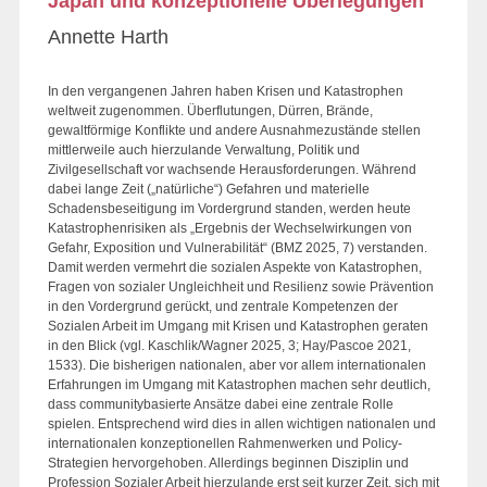
Japan und konzeptionelle Überlegungen
Annette Harth
In den vergangenen Jahren haben Krisen und Katastrophen
weltweit zugenommen. Überflutungen, Dürren, Brände,
gewaltförmige Konflikte und andere Ausnahmezustände stellen
mittlerweile auch hierzulande Verwaltung, Politik und
Zivilgesellschaft vor wachsende Herausforderungen. Während
dabei lange Zeit („natürliche“) Gefahren und materielle
Schadensbeseitigung im Vordergrund standen, werden heute
Katastrophenrisiken als „Ergebnis der Wechselwirkungen von
Gefahr, Exposition und Vulnerabilität“ (BMZ 2025, 7) verstanden.
Damit werden vermehrt die sozialen Aspekte von Katastrophen,
Fragen von sozialer Ungleichheit und Resilienz sowie Prävention
in den Vordergrund gerückt, und zentrale Kompetenzen der
Sozialen Arbeit im Umgang mit Krisen und Katastrophen geraten
in den Blick (vgl. Kaschlik/Wagner 2025, 3; Hay/Pascoe 2021,
1533). Die bisherigen nationalen, aber vor allem internationalen
Erfahrungen im Umgang mit Katastrophen machen sehr deutlich,
dass communitybasierte Ansätze dabei eine zentrale Rolle
spielen. Entsprechend wird dies in allen wichtigen nationalen und
internationalen konzeptionellen Rahmenwerken und Policy-
Strategien hervorgehoben. Allerdings beginnen Disziplin und
Profession Sozialer Arbeit hierzulande erst seit kurzer Zeit, sich mit