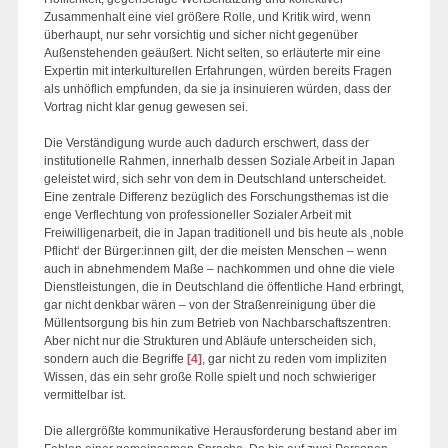
Zusammenhalt eine viel größere Rolle, und Kritik wird, wenn
überhaupt, nur sehr vorsichtig und sicher nicht gegenüber
Außenstehenden geäußert. Nicht selten, so erläuterte mir eine
Expertin mit interkulturellen Erfahrungen, würden bereits Fragen
als unhöflich empfunden, da sie ja insinuieren würden, dass der
Vortrag nicht klar genug gewesen sei.
Die Verständigung wurde auch dadurch erschwert, dass der
institutionelle Rahmen, innerhalb dessen Soziale Arbeit in Japan
geleistet wird, sich sehr von dem in Deutschland unterscheidet.
Eine zentrale Differenz bezüglich des Forschungsthemas ist die
enge Verflechtung von professioneller Sozialer Arbeit mit
Freiwilligenarbeit, die in Japan traditionell und bis heute als ‚noble
Pflicht‘ der Bürger:innen gilt, der die meisten Menschen – wenn
auch in abnehmendem Maße – nachkommen und ohne die viele
Dienstleistungen, die in Deutschland die öffentliche Hand erbringt,
gar nicht denkbar wären – von der Straßenreinigung über die
Müllentsorgung bis hin zum Betrieb von Nachbarschaftszentren.
Aber nicht nur die Strukturen und Abläufe unterscheiden sich,
sondern auch die Begriffe
[4]
, gar nicht zu reden vom impliziten
Wissen, das ein sehr große Rolle spielt und noch schwieriger
vermittelbar ist.
Die allergrößte kommunikative Herausforderung bestand aber im