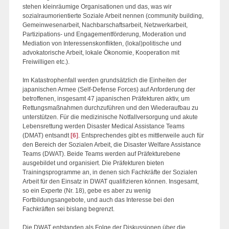
stehen kleinräumige Organisationen und das, was wir
sozialraumorientierte Soziale Arbeit nennen (community building,
Gemeinwesenarbeit, Nachbarschaftsarbeit, Netzwerkarbeit,
Partizipations- und Engagementförderung, Moderation und
Mediation von Interessenskonflikten, (lokal)politische und
advokatorische Arbeit, lokale Ökonomie, Kooperation mit
Freiwilligen etc.).
Im Katastrophenfall werden grundsätzlich die Einheiten der
japanischen Armee (Self-Defense Forces) auf Anforderung der
betroffenen, insgesamt 47 japanischen Präfekturen aktiv, um
Rettungsmaßnahmen durchzuführen und den Wiederaufbau zu
unterstützen. Für die medizinische Notfallversorgung und akute
Lebensrettung werden Disaster Medical Assistance Teams
(DMAT) entsandt
[6]
. Entsprechendes gibt es mittlerweile auch für
den Bereich der Sozialen Arbeit, die Disaster Welfare Assistance
Teams (DWAT). Beide Teams werden auf Präfekturebene
ausgebildet und organisiert. Die Präfekturen bieten
Trainingsprogramme an, in denen sich Fachkräfte der Sozialen
Arbeit für den Einsatz in DWAT qualifizieren können. Insgesamt,
so ein Experte (Nr. 18), gebe es aber zu wenig
Fortbildungsangebote, und auch das Interesse bei den
Fachkräften sei bislang begrenzt.
Die DWAT entstanden als Folge der Diskussionen über die