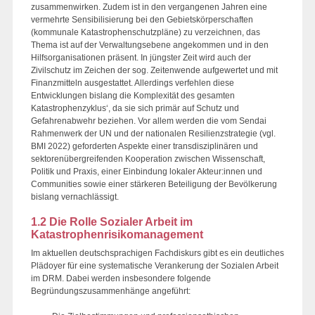
zusammenwirken. Zudem ist in den vergangenen Jahren eine
vermehrte Sensibilisierung bei den Gebietskörperschaften
(kommunale Katastrophenschutzpläne) zu verzeichnen, das
Thema ist auf der Verwaltungsebene angekommen und in den
Hilfsorganisationen präsent. In jüngster Zeit wird auch der
Zivilschutz im Zeichen der sog. Zeitenwende aufgewertet und mit
Finanzmitteln ausgestattet. Allerdings verfehlen diese
Entwicklungen bislang die Komplexität des gesamten
Katastrophenzyklus‘, da sie sich primär auf Schutz und
Gefahrenabwehr beziehen. Vor allem werden die vom Sendai
Rahmenwerk der UN und der nationalen Resilienzstrategie (vgl.
BMI 2022) geforderten Aspekte einer transdisziplinären und
sektorenübergreifenden Kooperation zwischen Wissenschaft,
Politik und Praxis, einer Einbindung lokaler Akteur:innen und
Communities sowie einer stärkeren Beteiligung der Bevölkerung
bislang vernachlässigt.
1.2 Die Rolle Sozialer Arbeit im
Katastrophenrisikomanagement
Im aktuellen deutschsprachigen Fachdiskurs gibt es ein deutliches
Plädoyer für eine systematische Verankerung der Sozialen Arbeit
im DRM. Dabei werden insbesondere folgende
Begründungszusammenhänge angeführt: