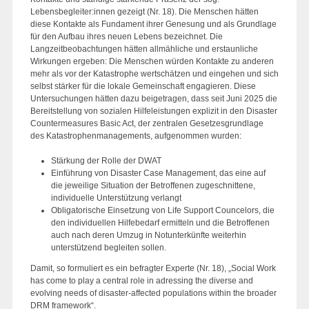
Lebensbegleiter:innen gezeigt (Nr. 18). Die Menschen hätten
diese Kontakte als Fundament ihrer Genesung und als Grundlage
für den Aufbau ihres neuen Lebens bezeichnet. Die
Langzeitbeobachtungen hätten allmähliche und erstaunliche
Wirkungen ergeben: Die Menschen würden Kontakte zu anderen
mehr als vor der Katastrophe wertschätzen und eingehen und sich
selbst stärker für die lokale Gemeinschaft engagieren. Diese
Untersuchungen hätten dazu beigetragen, dass seit Juni 2025 die
Bereitstellung von sozialen Hilfeleistungen explizit in den Disaster
Countermeasures Basic Act, der zentralen Gesetzesgrundlage
des Katastrophenmanagements, aufgenommen wurden:
Stärkung der Rolle der DWAT
Einführung von Disaster Case Management, das eine auf
die jeweilige Situation der Betroffenen zugeschnittene,
individuelle Unterstützung verlangt
Obligatorische Einsetzung von Life Support Councelors, die
den individuellen Hilfebedarf ermitteln und die Betroffenen
auch nach deren Umzug in Notunterkünfte weiterhin
unterstützend begleiten sollen.
Damit, so formuliert es ein befragter Experte (Nr. 18), „Social Work
has come to play a central role in adressing the diverse and
evolving needs of disaster-affected populations within the broader
DRM framework“.