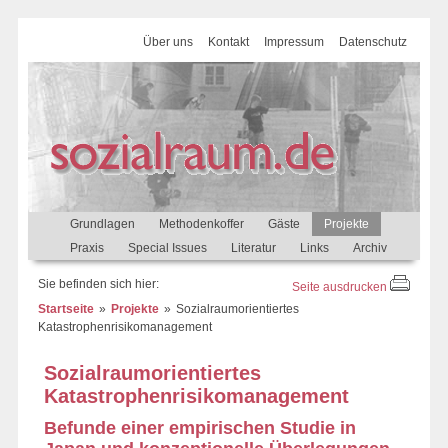
Über uns
Kontakt
Impressum
Datenschutz
Grundlagen
Methodenkoffer
Gäste
Projekte
Praxis
Special Issues
Literatur
Links
Archiv
Sie befinden sich hier:
Seite ausdrucken
Startseite
Projekte
Sozialraumorientiertes
Katastrophenrisikomanagement
Sozialraumorientiertes
Katastrophenrisikomanagement
Befunde einer empirischen Studie in