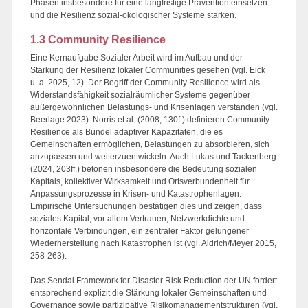
Phasen insbesondere für eine langfristige Prävention einsetzen
und die Resilienz sozial-ökologischer Systeme stärken.
1.3 Community Resilience
Eine Kernaufgabe Sozialer Arbeit wird im Aufbau und der
Stärkung der Resilienz lokaler Communities gesehen (vgl. Eick
u. a. 2025, 12). Der Begriff der Community Resilience wird als
Widerstandsfähigkeit sozialräumlicher Systeme gegenüber
außergewöhnlichen Belastungs- und Krisenlagen verstanden (vgl.
Beerlage 2023). Norris et al. (2008, 130f.) definieren Community
Resilience als Bündel adaptiver Kapazitäten, die es
Gemeinschaften ermöglichen, Belastungen zu absorbieren, sich
anzupassen und weiterzuentwickeln. Auch Lukas und Tackenberg
(2024, 203ff.) betonen insbesondere die Bedeutung sozialen
Kapitals, kollektiver Wirksamkeit und Ortsverbundenheit für
Anpassungsprozesse in Krisen- und Katastrophenlagen.
Empirische Untersuchungen bestätigen dies und zeigen, dass
soziales Kapital, vor allem Vertrauen, Netzwerkdichte und
horizontale Verbindungen, ein zentraler Faktor gelungener
Wiederherstellung nach Katastrophen ist (vgl. Aldrich/Meyer 2015,
258-263).
Das Sendai Framework for Disaster Risk Reduction der UN fordert
entsprechend explizit die Stärkung lokaler Gemeinschaften und
Governance sowie partizipative Risikomanagementstrukturen (vgl.