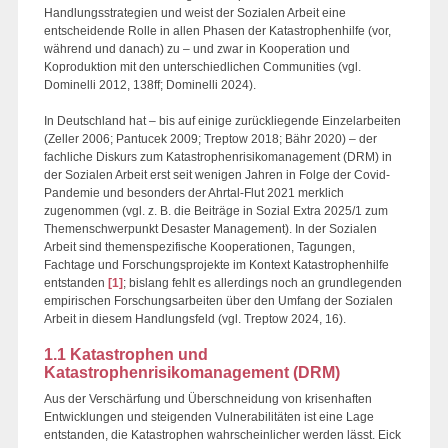
Handlungsstrategien und weist der Sozialen Arbeit eine
entscheidende Rolle in allen Phasen der Katastrophenhilfe (vor,
während und danach) zu – und zwar in Kooperation und
Koproduktion mit den unterschiedlichen Communities (vgl.
Dominelli 2012, 138ff; Dominelli 2024).
In Deutschland hat – bis auf einige zurückliegende Einzelarbeiten
(Zeller 2006; Pantucek 2009; Treptow 2018; Bähr 2020) – der
fachliche Diskurs zum Katastrophenrisikomanagement (DRM) in
der Sozialen Arbeit erst seit wenigen Jahren in Folge der Covid-
Pandemie und besonders der Ahrtal-Flut 2021 merklich
zugenommen (vgl. z. B. die Beiträge in Sozial Extra 2025/1 zum
Themenschwerpunkt Desaster Management). In der Sozialen
Arbeit sind themenspezifische Kooperationen, Tagungen,
Fachtage und Forschungsprojekte im Kontext Katastrophenhilfe
entstanden
[1]
; bislang fehlt es allerdings noch an grundlegenden
empirischen Forschungsarbeiten über den Umfang der Sozialen
Arbeit in diesem Handlungsfeld (vgl. Treptow 2024, 16).
1.1 Katastrophen und
Katastrophenrisikomanagement (DRM)
Aus der Verschärfung und Überschneidung von krisenhaften
Entwicklungen und steigenden Vulnerabilitäten ist eine Lage
entstanden, die Katastrophen wahrscheinlicher werden lässt. Eick