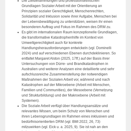
Die Zielbestimmungen und professionsethischen
Grundlagen Sozialer Arbeit mit der Orientierung an
Prinzipien sozialer Gerechtigkeit, Menschenrechten,
Solidarität und Inklusion sowie ihrer Aufgabe, Menschen bei
der Lebensbewältigung zu unterstützen, weisen ihr einen
besonderen Auftrag und Fokus im Rahmen des DRM zu.
Es gibt im internationalen Raum konzeptionelle Grundlagen,
die transformative Katastrophenhilfe im Kontext von
Umweltgerechtigkeit auch für konkrete
Handlungsherausforderungen entwickeln (vgl. Dominelli
2024) und auf verschiedenen Ebenen durchdeklinieren. So
entfaltet Margaret Alston (2025, 17ff.) auf der Basis ihrer
Untersuchungen von Dürre- und Brandkatastrophen in
Australien und weiterer Analysen eine detaillierte und sehr
aufschlussreiche Zusammenstellung der notwendigen
Maßnahmen der Sozialen Arbeit vor, während und nach
Katastrophen auf der Mikroebene (Arbeit mit Menschen,
Familien und Communities), der Mesoebene (Vernetzung
und Strukturbildung) und der Makroebene (Arbeit mit
Systemen).
Die Soziale Arbeit verfügt über Handlungsansätze und
relevantes Wissen, um beim Schutz von Menschen und
ihren Lebensgrundlagen im Rahmen eines inklusiven und
bedürfnisorientierten DRM (vgl. BMI 2022, 26, 73)
mitzuwirken (vgl. Eick u. a. 2025, 9). Sie ist nah an den