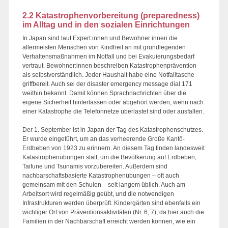
2.2 Katastrophenvorbereitung (preparedness)
im Alltag und in den sozialen Einrichtungen
In Japan sind laut Expert:innen und Bewohner:innen die
allermeisten Menschen von Kindheit an mit grundlegenden
Verhaltensmaßnahmen im Notfall und bei Evakuierungsbedarf
vertraut. Bewohner:innen beschreiben Katastrophenprävention
als selbstverständlich. Jeder Haushalt habe eine Notfalltasche
griffbereit. Auch sei der disaster emergency message dial 171
weithin bekannt. Damit können Sprachnachrichten über die
eigene Sicherheit hinterlassen oder abgehört werden, wenn nach
einer Katastrophe die Telefonnetze überlastet sind oder ausfallen.
Der 1. September ist in Japan der Tag des Katastrophenschutzes.
Er wurde eingeführt, um an das verheerende Große Kantō-
Erdbeben von 1923 zu erinnern. An diesem Tag finden landesweit
Katastrophenübungen statt, um die Bevölkerung auf Erdbeben,
Taifune und Tsunamis vorzubereiten. Außerdem sind
nachbarschaftsbasierte Katastrophenübungen – oft auch
gemeinsam mit den Schulen – seit langem üblich. Auch am
Arbeitsort wird regelmäßig geübt, und die notwendigen
Infrastrukturen werden überprüft. Kindergärten sind ebenfalls ein
wichtiger Ort von Präventionsaktivitäten (Nr. 6, 7), da hier auch die
Familien in der Nachbarschaft erreicht werden können, wie ein