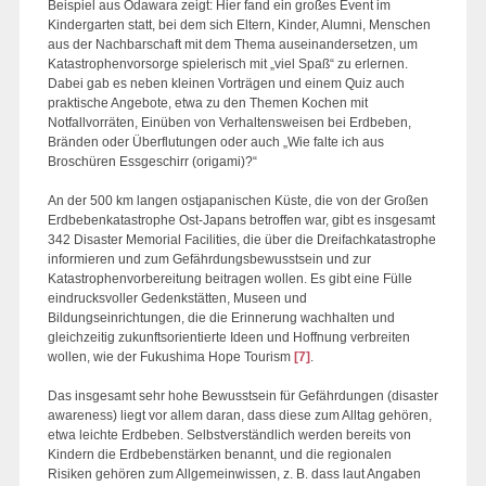
Beispiel aus Odawara zeigt: Hier fand ein großes Event im
Kindergarten statt, bei dem sich Eltern, Kinder, Alumni, Menschen
aus der Nachbarschaft mit dem Thema auseinandersetzen, um
Katastrophenvorsorge spielerisch mit „viel Spaß“ zu erlernen.
Dabei gab es neben kleinen Vorträgen und einem Quiz auch
praktische Angebote, etwa zu den Themen Kochen mit
Notfallvorräten, Einüben von Verhaltensweisen bei Erdbeben,
Bränden oder Überflutungen oder auch „Wie falte ich aus
Broschüren Essgeschirr (origami)?“
An der 500 km langen ostjapanischen Küste, die von der Großen
Erdbebenkatastrophe Ost-Japans betroffen war, gibt es insgesamt
342 Disaster Memorial Facilities, die über die Dreifachkatastrophe
informieren und zum Gefährdungsbewusstsein und zur
Katastrophenvorbereitung beitragen wollen. Es gibt eine Fülle
eindrucksvoller Gedenkstätten, Museen und
Bildungseinrichtungen, die die Erinnerung wachhalten und
gleichzeitig zukunftsorientierte Ideen und Hoffnung verbreiten
wollen, wie der Fukushima Hope Tourism
[7]
.
Das insgesamt sehr hohe Bewusstsein für Gefährdungen (disaster
awareness) liegt vor allem daran, dass diese zum Alltag gehören,
etwa leichte Erdbeben. Selbstverständlich werden bereits von
Kindern die Erdbebenstärken benannt, und die regionalen
Risiken gehören zum Allgemeinwissen, z. B. dass laut Angaben