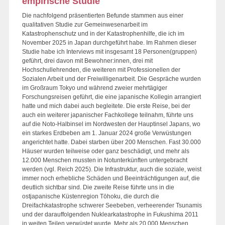
empirische Studie
Die nachfolgend präsentierten Befunde stammen aus einer
qualitativen Studie zur Gemeinwesenarbeit im
Katastrophenschutz und in der Katastrophenhilfe, die ich im
November 2025 in Japan durchgeführt habe. Im Rahmen dieser
Studie habe ich Interviews mit insgesamt 18 Personen(gruppen)
geführt, drei davon mit Bewohner:innen, drei mit
Hochschullehrenden, die weiteren mit Professionellen der
Sozialen Arbeit und der Freiwilligenarbeit. Die Gespräche wurden
im Großraum Tokyo und während zweier mehrtägiger
Forschungsreisen geführt, die eine japanische Kollegin arrangiert
hatte und mich dabei auch begleitete. Die erste Reise, bei der
auch ein weiterer japanischer Fachkollege teilnahm, führte uns
auf die Noto-Halbinsel im Nordwesten der Hauptinsel Japans, wo
ein starkes Erdbeben am 1. Januar 2024 große Verwüstungen
angerichtet hatte. Dabei starben über 200 Menschen. Fast 30.000
Häuser wurden teilweise oder ganz beschädigt, und mehr als
12.000 Menschen mussten in Notunterkünften untergebracht
werden (vgl. Reich 2025). Die Infrastruktur, auch die soziale, weist
immer noch erhebliche Schäden und Beeinträchtigungen auf, die
deutlich sichtbar sind. Die zweite Reise führte uns in die
ostjapanische Küstenregion Tōhoku, die durch die
Dreifachkatastrophe schwerer Seebeben, verheerender Tsunamis
und der darauffolgenden Nuklearkatastrophe in Fukushima 2011
in weiten Teilen verwüstet wurde. Mehr als 20.000 Menschen