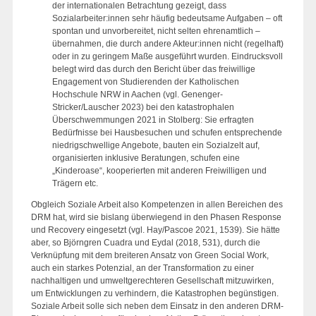
der internationalen Betrachtung gezeigt, dass
Sozialarbeiter:innen sehr häufig bedeutsame Aufgaben – oft
spontan und unvorbereitet, nicht selten ehrenamtlich –
übernahmen, die durch andere Akteur:innen nicht (regelhaft)
oder in zu geringem Maße ausgeführt wurden. Eindrucksvoll
belegt wird das durch den Bericht über das freiwillige
Engagement von Studierenden der Katholischen
Hochschule NRW in Aachen (vgl. Genenger-
Stricker/Lauscher 2023) bei den katastrophalen
Überschwemmungen 2021 in Stolberg: Sie erfragten
Bedürfnisse bei Hausbesuchen und schufen entsprechende
niedrigschwellige Angebote, bauten ein Sozialzelt auf,
organisierten inklusive Beratungen, schufen eine
„Kinderoase“, kooperierten mit anderen Freiwilligen und
Trägern etc.
Obgleich Soziale Arbeit also Kompetenzen in allen Bereichen des
DRM hat, wird sie bislang überwiegend in den Phasen Response
und Recovery eingesetzt (vgl. Hay/Pascoe 2021, 1539). Sie hätte
aber, so Björngren Cuadra und Eydal (2018, 531), durch die
Verknüpfung mit dem breiteren Ansatz von Green Social Work,
auch ein starkes Potenzial, an der Transformation zu einer
nachhaltigen und umweltgerechteren Gesellschaft mitzuwirken,
um Entwicklungen zu verhindern, die Katastrophen begünstigen.
Soziale Arbeit solle sich neben dem Einsatz in den anderen DRM-