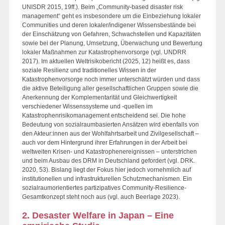
UNISDR 2015, 19ff.). Beim „Community-based disaster risk
management“ geht es insbesondere um die Einbeziehung lokaler
Communities und deren lokaler/indigener Wissensbestände bei
der Einschätzung von Gefahren, Schwachstellen und Kapazitäten
sowie bei der Planung, Umsetzung, Überwachung und Bewertung
lokaler Maßnahmen zur Katastrophenvorsorge (vgl. UNDRR
2017). Im aktuellen Weltrisikobericht (2025, 12) heißt es, dass
soziale Resilienz und traditionelles Wissen in der
Katastrophenvorsorge noch immer unterschätzt würden und dass
die aktive Beteiligung aller gesellschaftlichen Gruppen sowie die
Anerkennung der Komplementarität und Gleichwertigkeit
verschiedener Wissenssysteme und -quellen im
Katastrophenrisikomanagement entscheidend sei. Die hohe
Bedeutung von sozialraumbasierten Ansätzen wird ebenfalls von
den Akteur:innen aus der Wohlfahrtsarbeit und Zivilgesellschaft –
auch vor dem Hintergrund ihrer Erfahrungen in der Arbeit bei
weltweiten Krisen- und Katastrophenereignissen – unterstrichen
und beim Ausbau des DRM in Deutschland gefordert (vgl. DRK.
2020, 53). Bislang liegt der Fokus hier jedoch vornehmlich auf
institutionellen und infrastrukturellen Schutzmechanismen. Ein
sozialraumorientiertes partizipatives Community-Resilience-
Gesamtkonzept steht noch aus (vgl. auch Beerlage 2023).
2. Desaster Welfare in Japan – Eine