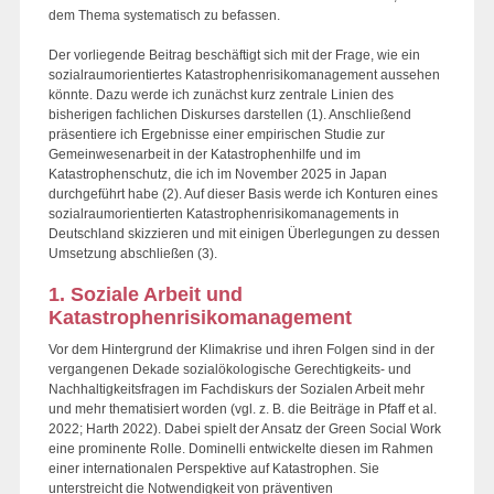
dem Thema systematisch zu befassen.
Der vorliegende Beitrag beschäftigt sich mit der Frage, wie ein
sozialraumorientiertes Katastrophenrisikomanagement aussehen
könnte. Dazu werde ich zunächst kurz zentrale Linien des
bisherigen fachlichen Diskurses darstellen (1). Anschließend
präsentiere ich Ergebnisse einer empirischen Studie zur
Gemeinwesenarbeit in der Katastrophenhilfe und im
Katastrophenschutz, die ich im November 2025 in Japan
durchgeführt habe (2). Auf dieser Basis werde ich Konturen eines
sozialraumorientierten Katastrophenrisikomanagements in
Deutschland skizzieren und mit einigen Überlegungen zu dessen
Umsetzung abschließen (3).
1. Soziale Arbeit und
Katastrophenrisikomanagement
Vor dem Hintergrund der Klimakrise und ihren Folgen sind in der
vergangenen Dekade sozialökologische Gerechtigkeits- und
Nachhaltigkeitsfragen im Fachdiskurs der Sozialen Arbeit mehr
und mehr thematisiert worden (vgl. z. B. die Beiträge in Pfaff et al.
2022; Harth 2022). Dabei spielt der Ansatz der Green Social Work
eine prominente Rolle. Dominelli entwickelte diesen im Rahmen
einer internationalen Perspektive auf Katastrophen. Sie
unterstreicht die Notwendigkeit von präventiven