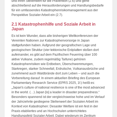
und ihren Stellenwert für die Prävention (2.6) und gehe
abschließend auf die Herausforderungen und Handlungsbedarfe
für ein umfassendes Katastrophenrisikomanagement aus der
Perspektive Sozialer Arbeit ein (2.7).
2.1 Katastrophenhilfe und Soziale Arbeit in
Japan
Es ist kein Wunder, dass alle bisherigen Weltkonferenzen der
Vereinten Nationen zur Katastrophenvorsorge in Japan
stattgefunden haben. Aufgrund der geografischen Lage und
geologischen Struktur (vier tektonische Erdplatten stoßen dort
aufeinander, es gibt auf dem Pazifischen Feuerring über 100
aktive Vulkane, zudem regelmäßig Taifune) gehören
Katastrophenrisiken wie Erdbeben, Überschwemmungen,
Starkregen, starker Schneefall, Erdrutsche, Vulkanausbrüche und
zunehmend auch Waldbrände dort zum Leben – und auch die
Vorbereitung darauf. In einem aktuellen Briefing des European
Parliamentary Research Service (EPRS 2025, 1f.) heißt es:
„Japan's culture of national resilience is one of the most advanced
in the world. (…) Japan [is] a leader in disaster preparedness.“
Besonders spannend ist der vergleichsweise hohe und im Verlauf
der Jahrzehnte gestiegene Stellenwert der Sozialen Arbeit im
Kontext von Katastrophen: Desaster Welfare ist ein fest in der
Praxis etabliertes und an Hochschulen unterrichtetes
Handlungsfeld Sozialer Arbeit. Dabei wiederum im Zentrum