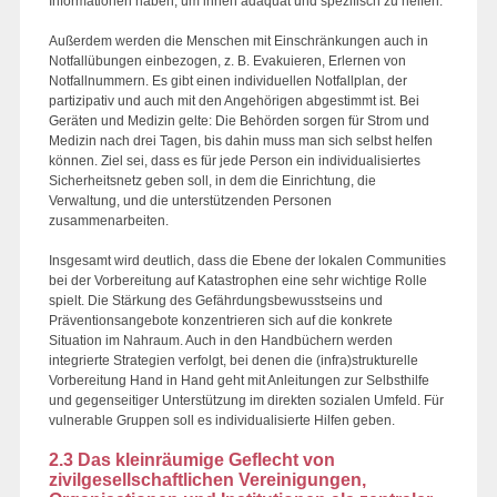
Informationen haben, um ihnen adäquat und spezifisch zu helfen.
Außerdem werden die Menschen mit Einschränkungen auch in
Notfallübungen einbezogen, z. B. Evakuieren, Erlernen von
Notfallnummern. Es gibt einen individuellen Notfallplan, der
partizipativ und auch mit den Angehörigen abgestimmt ist. Bei
Geräten und Medizin gelte: Die Behörden sorgen für Strom und
Medizin nach drei Tagen, bis dahin muss man sich selbst helfen
können. Ziel sei, dass es für jede Person ein individualisiertes
Sicherheitsnetz geben soll, in dem die Einrichtung, die
Verwaltung, und die unterstützenden Personen
zusammenarbeiten.
Insgesamt wird deutlich, dass die Ebene der lokalen Communities
bei der Vorbereitung auf Katastrophen eine sehr wichtige Rolle
spielt. Die Stärkung des Gefährdungsbewusstseins und
Präventionsangebote konzentrieren sich auf die konkrete
Situation im Nahraum. Auch in den Handbüchern werden
integrierte Strategien verfolgt, bei denen die (infra)strukturelle
Vorbereitung Hand in Hand geht mit Anleitungen zur Selbsthilfe
und gegenseitiger Unterstützung im direkten sozialen Umfeld. Für
vulnerable Gruppen soll es individualisierte Hilfen geben.
2.3 Das kleinräumige Geflecht von
zivilgesellschaftlichen Vereinigungen,