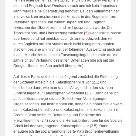
Fehlen einer gemeinsamen Sprache. Da bis auf zwei Personen
niemand Englisch bzw. Deutsch sprach und ich kein Japanisch
kann, wurde eine Übersetzung benötigt. Bei den Aufnahmen der
Interviews kam erschwerend hinzu, dass in der Regel mehrere
Personen sprachen und zudem Japanisch und Englisch
(zwischen der Übersetzerin und mir) gesprochen wurde. Die
Transkriptions- und Übersetzungssoftware
[5]
war damit teilweise
überfordert und hat merkbar auch Unsinn produziert, den wir
durch Abgleich mit den Audios auch nicht korrigieren konnten.
Insofern beziehe ich mich bei der folgenden Auswertung auch auf
meine Mitschriften und mein Forschungstagebuch sowie auf die
zahlreich zur Verfügung gestellten Unterlagen (die ich mit der
Google Übersetzer App partiell übersetzte).
Auf dieser Basis stelle ich nachfolgend zunächst die Einbettung
der Sozialen Arbeit in die Katastrophenhilfe vor (2.1) und
beschreibe dann, wie man sich im Alltag und in den sozialen
Einrichtungen auf Katastrophen vorbereitet (2.2). Dann gehe ich
auf das kleinräumige soziale Geflecht von Vereinigungen,
Organisationen und Institutionen ein, denen ein hoher Stellenwert
beim Katastrophenschutz und Katastrophenhilfe zukommt (2.3).
Anschließend stelle ich Bedeutung und Probleme der
Freiwilligenhilfe (2.4) sowie die Herausforderungen für die Soziale
Arbeit bei den vergangenen Katastrophen dar (2.5). Dann
erläutere ich die sozialraumorientierte Katastrophenbewältigung