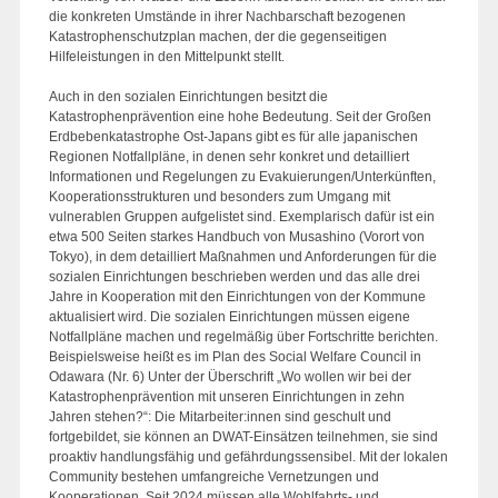
die konkreten Umstände in ihrer Nachbarschaft bezogenen
Katastrophenschutzplan machen, der die gegenseitigen
Hilfeleistungen in den Mittelpunkt stellt.
Auch in den sozialen Einrichtungen besitzt die
Katastrophenprävention eine hohe Bedeutung. Seit der Großen
Erdbebenkatastrophe Ost-Japans gibt es für alle japanischen
Regionen Notfallpläne, in denen sehr konkret und detailliert
Informationen und Regelungen zu Evakuierungen/Unterkünften,
Kooperationsstrukturen und besonders zum Umgang mit
vulnerablen Gruppen aufgelistet sind. Exemplarisch dafür ist ein
etwa 500 Seiten starkes Handbuch von Musashino (Vorort von
Tokyo), in dem detailliert Maßnahmen und Anforderungen für die
sozialen Einrichtungen beschrieben werden und das alle drei
Jahre in Kooperation mit den Einrichtungen von der Kommune
aktualisiert wird. Die sozialen Einrichtungen müssen eigene
Notfallpläne machen und regelmäßig über Fortschritte berichten.
Beispielsweise heißt es im Plan des Social Welfare Council in
Odawara (Nr. 6) Unter der Überschrift „Wo wollen wir bei der
Katastrophenprävention mit unseren Einrichtungen in zehn
Jahren stehen?“: Die Mitarbeiter:innen sind geschult und
fortgebildet, sie können an DWAT-Einsätzen teilnehmen, sie sind
proaktiv handlungsfähig und gefährdungssensibel. Mit der lokalen
Community bestehen umfangreiche Vernetzungen und
Kooperationen. Seit 2024 müssen alle Wohlfahrts- und