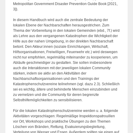
Metropolitan Government Disaster Prevention Guide Book [2021,
3]).
In diesem Handbuch wird auch die zentrale Bedeutung der
lokalen Ebene der Nachbarschaften herausgestrichen. Zum
Thema der Vorbereitung in den lokalen Gemeinden (ebd., 7f.) wird
als Lehre aus den vergangenen Katastrophen die Wichtigkeit der
Hilfe aus der nahen Umgebung, in der direkten Nachbarschaft
betont. Den Akteur:innen (soziale Einrichtungen, Wirtschaft,
Hilfsorganisationen, Freiwilligen, Feuerwehr etc.) wird deswegen
nicht nur empfohlen, regelmäßig miteinander zu kooperieren, um
Abläufe geschmeidiger zu gestalten. Sie sollen insbesondere
auch die Interaktionen mit der jeweiligen lokalen Community
stärken, indem sie aktiv an den Aktivitäten der
Nachbarschaftsorganisationen und den Trainings der
Katastrophenschutzvereine teilnehmen (vgl. dazu 2.3). Schließlich
sei es wichtig, ältere und behinderte Menschen einzubinden und
zu vernetzen und die Community für deren begrenzte
Selbsthilfemöglichkeiten zu sensibilisieren.
Für die lokalen Katastrophenschutzvereine werden u. a. folgende
Aktivitäten vorgeschlagen: Regelmäßige Inspektionspatrouillen
vor Ort, Workshops und praktische Übungen zu den Themen
Löschen von Bränden, Rettung, Evakuierungsbegleitung,
Verteilung von Wasser und Essen. Außerdem sollten sie einen auf