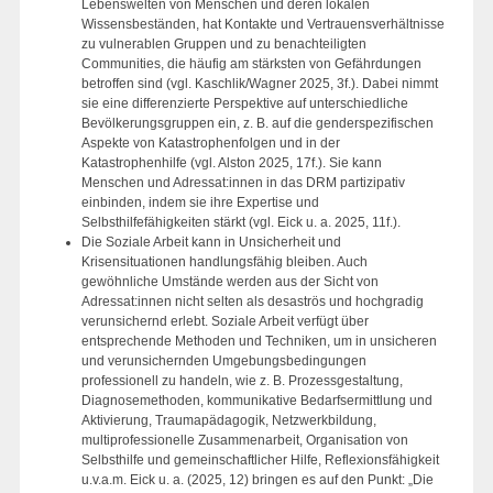
Lebenswelten von Menschen und deren lokalen
Wissensbeständen, hat Kontakte und Vertrauensverhältnisse
zu vulnerablen Gruppen und zu benachteiligten
Communities, die häufig am stärksten von Gefährdungen
betroffen sind (vgl. Kaschlik/Wagner 2025, 3f.). Dabei nimmt
sie eine differenzierte Perspektive auf unterschiedliche
Bevölkerungsgruppen ein, z. B. auf die genderspezifischen
Aspekte von Katastrophenfolgen und in der
Katastrophenhilfe (vgl. Alston 2025, 17f.). Sie kann
Menschen und Adressat:innen in das DRM partizipativ
einbinden, indem sie ihre Expertise und
Selbsthilfefähigkeiten stärkt (vgl. Eick u. a. 2025, 11f.).
Die Soziale Arbeit kann in Unsicherheit und
Krisensituationen handlungsfähig bleiben. Auch
gewöhnliche Umstände werden aus der Sicht von
Adressat:innen nicht selten als desaströs und hochgradig
verunsichernd erlebt. Soziale Arbeit verfügt über
entsprechende Methoden und Techniken, um in unsicheren
und verunsichernden Umgebungsbedingungen
professionell zu handeln, wie z. B. Prozessgestaltung,
Diagnosemethoden, kommunikative Bedarfsermittlung und
Aktivierung, Traumapädagogik, Netzwerkbildung,
multiprofessionelle Zusammenarbeit, Organisation von
Selbsthilfe und gemeinschaftlicher Hilfe, Reflexionsfähigkeit
u.v.a.m. Eick u. a. (2025, 12) bringen es auf den Punkt: „Die