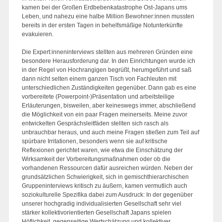
kamen bei der Großen Erdbebenkatastrophe Ost-Japans ums
Leben, und nahezu eine halbe Million Bewohner:innen mussten
bereits in der ersten Tagen in behelfsmäßige Notunterkünfte
evakuieren.
Die Expert:inneninterviews stellten aus mehreren Gründen eine
besondere Herausforderung dar. In den Einrichtungen wurde ich
in der Regel von Hochrangigen begrüßt, herumgeführt und saß
dann nicht selten einem ganzen Tisch von Fachleuten mit
unterschiedlichen Zuständigkeiten gegenüber. Dann gab es eine
vorbereitete (Powerpoint-)Präsentation und arbeitsteilige
Erläuterungen, bisweilen, aber keineswegs immer, abschließend
die Möglichkeit von ein paar Fragen meinerseits. Meine zuvor
entwickelten Gesprächsleitfäden stellten sich rasch als
unbrauchbar heraus, und auch meine Fragen stießen zum Teil auf
spürbare Irritationen, besonders wenn sie auf kritische
Reflexionen gerichtet waren, wie etwa die Einschätzung der
Wirksamkeit der Vorbereitungsmaßnahmen oder ob die
vorhandenen Ressourcen dafür ausreichen würden. Neben der
grundsätzlichen Schwierigkeit, sich in gemischthierarchischen
Gruppeninterviews kritisch zu äußern, kamen vermutlich auch
soziokulturelle Spezifika dabei zum Ausdruck: In der gegenüber
unserer hochgradig individualisierten Gesellschaft sehr viel
stärker kollektivorientierten Gesellschaft Japans spielen
Höflichkeit, gegenseitige Wertschätzung und kollektiver